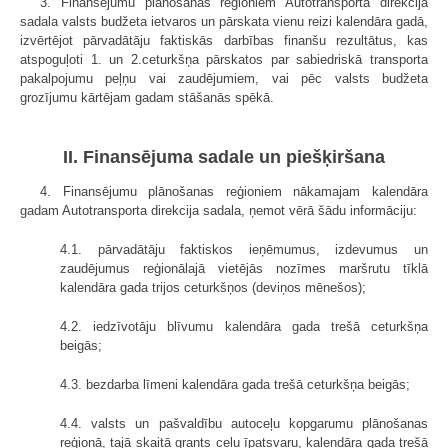
3. Finansējumu plānošanas reģioniem Autotransporta direkcija
sadala valsts budžeta ietvaros un pārskata vienu reizi kalendāra gadā,
izvērtējot pārvadātāju faktiskās darbības finanšu rezultātus, kas
atspoguļoti 1. un 2.ceturkšņa pārskatos par sabiedriskā transporta
pakalpojumu peļņu vai zaudējumiem, vai pēc valsts budžeta
grozījumu kārtējam gadam stāšanās spēkā.
II. Finansējuma sadale un piešķiršana
4. Finansējumu plānošanas reģioniem nākamajam kalendāra
gadam Autotransporta direkcija sadala, ņemot vērā šādu informāciju:
4.1. pārvadātāju faktiskos ieņēmumus, izdevumus un
zaudējumus reģionālajā vietējās nozīmes maršrutu tīklā
kalendāra gada trijos ceturkšņos (deviņos mēnešos);
4.2. iedzīvotāju blīvumu kalendāra gada trešā ceturkšņa
beigās;
4.3. bezdarba līmeni kalendāra gada trešā ceturkšņa beigās;
4.4. valsts un pašvaldību autoceļu kopgarumu plānošanas
reģionā, tajā skaitā grants ceļu īpatsvaru, kalendāra gada trešā