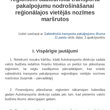
pakalpojumu nodrošināšanai
reģionālajos vietējās nozīmes
maršrutos
Izdoti saskaņā ar
Sabiedriskā transporta pakalpojumu likuma
11.panta
otrās daļas 3.apakšpunktu
I. Vispārīgie jautājumi
1. Noteikumi nosaka kārtību, kādā Autotransporta direkcija sadala
valsts budžeta iedalītos finanšu līdzekļus un piešķir tos plānošanas
reģioniem, lai segtu zaudējumus pārvadātājiem, kas sniedz
sabiedriskā transporta pakalpojumus reģionālajos vietējās nozīmes
maršrutos (turpmāk – pārvadātāji).
2. Finansējumu plānošanas reģioniem nākamajam kalendāra
gadam Autotransporta direkcija sadala pēc tam, kad pieņemts valsts
budžeta likums attiecīgajam gadam.