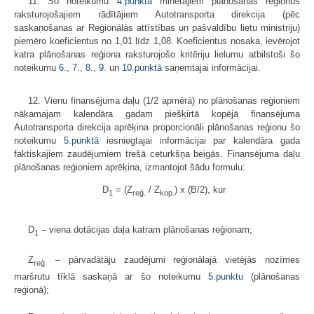
11. Šo noteikumu
4.punktā
minētajiem plānošanas reģionus
raksturojošajiem rādītājiem Autotransporta direkcija (pēc
saskaņošanas ar Reģionālās attīstības un pašvaldību lietu ministriju)
piemēro koeficientus no 1,01 līdz 1,08. Koeficientus nosaka, ievērojot
katra plānošanas reģiona raksturojošo kritēriju lielumu atbilstoši šo
noteikumu
6.
,
7.
,
8.
,
9.
un
10.punktā
saņemtajai informācijai.
12. Vienu finansējuma daļu (1/2 apmērā) no plānošanas reģioniem
nākamajam kalendāra gadam piešķirtā kopējā finansējuma
Autotransporta direkcija aprēķina proporcionāli plānošanas reģionu šo
noteikumu
5.punktā
iesniegtajai informācijai par kalendāra gada
faktiskajiem zaudējumiem trešā ceturkšņa beigās. Finansējuma daļu
plānošanas reģioniem aprēķina, izmantojot šādu formulu:
D
= (Z
/ Z
) x (B/2), kur
1
reģ.
kop.
D
– viena dotācijas daļa katram plānošanas reģionam;
1
Z
– pārvadātāju zaudējumi reģionālajā vietējās nozīmes
reģ.
maršrutu tīklā saskaņā ar šo noteikumu
5.punktu
(plānošanas
reģionā);