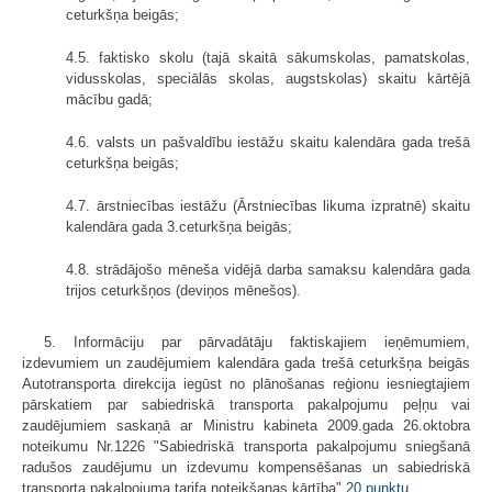
ceturkšņa beigās;
4.5. faktisko skolu (tajā skaitā sākumskolas, pamatskolas,
vidusskolas, speciālās skolas, augstskolas) skaitu kārtējā
mācību gadā;
4.6. valsts un pašvaldību iestāžu skaitu kalendāra gada trešā
ceturkšņa beigās;
4.7. ārstniecības iestāžu (Ārstniecības likuma izpratnē) skaitu
kalendāra gada 3.ceturkšņa beigās;
4.8. strādājošo mēneša vidējā darba samaksu kalendāra gada
trijos ceturkšņos (deviņos mēnešos).
5. Informāciju par pārvadātāju faktiskajiem ieņēmumiem,
izdevumiem un zaudējumiem kalendāra gada trešā ceturkšņa beigās
Autotransporta direkcija iegūst no plānošanas reģionu iesniegtajiem
pārskatiem par sabiedriskā transporta pakalpojumu peļņu vai
zaudējumiem saskaņā ar Ministru kabineta 2009.gada 26.oktobra
noteikumu Nr.1226 "Sabiedriskā transporta pakalpojumu sniegšanā
radušos zaudējumu un izdevumu kompensēšanas un sabiedriskā
transporta pakalpojuma tarifa noteikšanas kārtība"
20.punktu
.