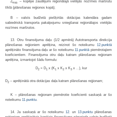
Z
– kopējie zaudējumi reģionālajā vietējās nozīmes maršrutu
kop.
tīklā (plānošanas reģionos kopā);
B – valsts budžetā piešķirtās dotācijas kalendāra gadam
sabiedriskā transporta pakalpojumu sniegšanai reģionālajos vietējās
nozīmes maršrutos.
13. Otru finansējuma daļu (1/2 apmērā) Autotransporta direkcija
plānošanas reģioniem aprēķina, reizinot šo noteikumu
12.punktā
aprēķināto finansējuma daļu ar šo noteikumu
11.punktā
piemērotajiem
koeficientiem. Finansējuma otru daļu katram plānošanas reģionam
aprēķina, izmantojot šādu formulu:
D
= D
x (K
x K
x K
x ...), kur
2
1
1
2
3
D
– aprēķinātā otra dotācijas daļa katram plānošanas reģionam;
2
K – plānošanas reģionam piemērotie koeficienti saskaņā ar šo
noteikumu
11.punktu
.
14. Ja saskaņā ar šo noteikumu
12.
un
13.punktu
plānošanas
reģioniem aprēķinātais kopējais finansējums pārsniedz valsts budžetā