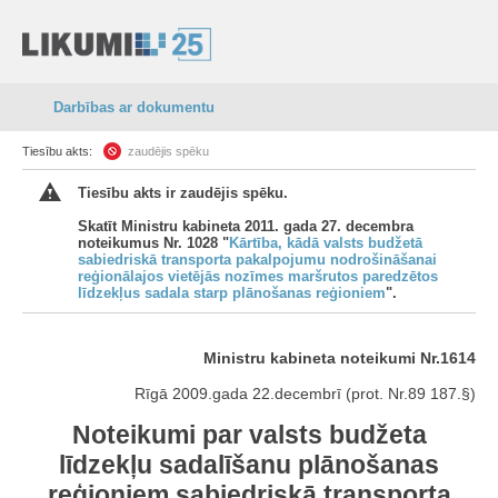
Darbības ar dokumentu
Tiesību akts:
zaudējis spēku
Tiesību akts ir zaudējis spēku.
Skatīt Ministru kabineta 2011. gada 27. decembra
noteikumus Nr. 1028 "
Kārtība, kādā valsts budžetā
sabiedriskā transporta pakalpojumu nodrošināšanai
reģionālajos vietējās nozīmes maršrutos paredzētos
līdzekļus sadala starp plānošanas reģioniem
".
Ministru kabineta noteikumi Nr.1614
Rīgā 2009.gada 22.decembrī (prot. Nr.89 187.§)
Noteikumi par valsts budžeta
līdzekļu sadalīšanu plānošanas
reģioniem sabiedriskā transporta