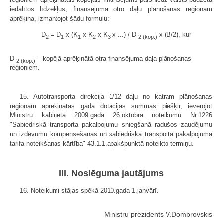
iedalītos līdzekļus, finansējuma otro daļu plānošanas reģionam
aprēķina, izmantojot šādu formulu:
D
= D
x (K
x K
x K
x ...) / D
x (B/2), kur
2
1
1
2
3
2 (kop.)
D
– kopējā aprēķinātā otra finansējuma daļa plānošanas
2 (kop.)
reģioniem.
15. Autotransporta direkcija 1/12 daļu no katram plānošanas
reģionam aprēķinātās gada dotācijas summas piešķir, ievērojot
Ministru kabineta 2009.gada 26.oktobra noteikumu Nr.1226
"Sabiedriskā transporta pakalpojumu sniegšanā radušos zaudējumu
un izdevumu kompensēšanas un sabiedriskā transporta pakalpojuma
tarifa noteikšanas kārtība" 43.1.1.apakšpunktā noteikto termiņu.
III. Noslēguma jautājums
16. Noteikumi stājas spēkā 2010.gada 1.janvārī.
Ministru prezidents V.Dombrovskis