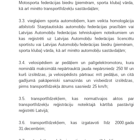
Motosporta federācijas biedru (piemēram, sporta kluba) vārda,
kā arī minēto transportlīdzekļu sastāvdaļām;
3.3. vieglajiem sporta automobiļiem, kam veikta homologācija
atbilstoši Starptautiskās automobiļu federācijas prasībām vai
Latvijas Automobiļu federācijas tehniskajiem noteikumiem un
kas reģistrēti uz Latvijas Automobiļu federācijas licencētu
sportistu vai Latvijas Automobiļu federācijas biedru (piemēram,
sporta kluba) vārda, kā arī minēto automobiļu sastāvdaļām;
3.4. velosipēdiem ar pedāļiem un palīgelektromotoru, kura
nominālā maksimālā nepārtrauktā jauda nepārsniedz 250 W un
kurš izslēdzas, ja velosipēdists pārtrauc mīt pedāļus, un citā
gadījumā pakāpeniski samazinās un visbeidzot izslēdzas,
pirms transportlīdzekļa ātrums sasniedz 25 km/h;
3.5. transportlīdzekļiem, kas normatīvajos aktos par
transportlīdzekļu reģistrāciju noteiktajā kārtībā pastāvīgi
reģistrēti Latvijā;
3.6. transportlīdzekļiem, kas izgatavoti līdz 2000.gada
31.decembrim;