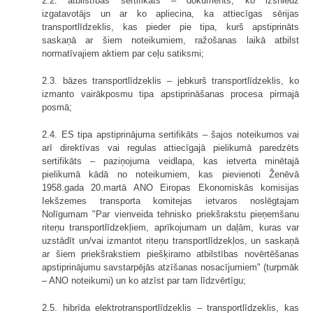
2.2. atbilstības sertifikāts – dokuments, ko izsniedz
izgatavotājs un ar ko apliecina, ka attiecīgas sērijas
transportlīdzeklis, kas pieder pie tipa, kurš apstiprināts
saskaņā ar šiem noteikumiem, ražošanas laikā atbilst
normatīvajiem aktiem par ceļu satiksmi;
2.3. bāzes transportlīdzeklis – jebkurš transportlīdzeklis, ko
izmanto vairākposmu tipa apstiprināšanas procesa pirmajā
posmā;
2.4. ES tipa apstiprinājuma sertifikāts – šajos noteikumos vai
arī direktīvas vai regulas attiecīgajā pielikumā paredzēts
sertifikāts – paziņojuma veidlapa, kas ietverta minētajā
pielikumā kādā no noteikumiem, kas pievienoti Ženēvā
1958.gada 20.martā ANO Eiropas Ekonomiskās komisijas
Iekšzemes transporta komitejas ietvaros noslēgtajam
Nolīgumam "Par vienveida tehnisko priekšrakstu pieņemšanu
riteņu transportlīdzekļiem, aprīkojumam un daļām, kuras var
uzstādīt un/vai izmantot riteņu transportlīdzekļos, un saskaņā
ar šiem priekšrakstiem piešķiramo atbilstības novērtēšanas
apstiprinājumu savstarpējās atzīšanas nosacījumiem" (turpmāk
– ANO noteikumi) un ko atzīst par tam līdzvērtīgu;
2.5. hibrīda elektrotransportlīdzeklis – transportlīdzeklis, kas