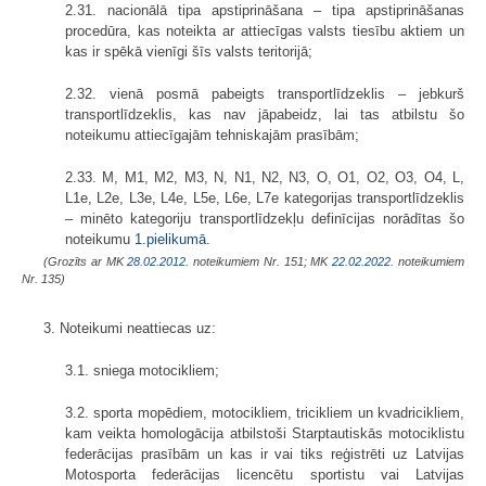
2.31. nacionālā tipa apstiprināšana – tipa apstiprināšanas
procedūra, kas noteikta ar attiecīgas valsts tiesību aktiem un
kas ir spēkā vienīgi šīs valsts teritorijā;
2.32. vienā posmā pabeigts transportlīdzeklis – jebkurš
transportlīdzeklis, kas nav jāpabeidz, lai tas atbilstu šo
noteikumu attiecīgajām tehniskajām prasībām;
2.33. M, M1, M2, M3, N, N1, N2, N3, O, O1, O2, O3, O4, L,
L1e, L2e, L3e, L4e, L5e, L6e, L7e kategorijas transportlīdzeklis
– minēto kategoriju transportlīdzekļu definīcijas norādītas šo
noteikumu
1.pielikumā
.
(Grozīts ar MK
28.02.2012.
noteikumiem Nr. 151; MK
22.02.2022.
noteikumiem
Nr. 135)
3. Noteikumi neattiecas uz:
3.1. sniega motocikliem;
3.2. sporta mopēdiem, motocikliem, tricikliem un kvadricikliem,
kam veikta homologācija atbilstoši Starptautiskās motociklistu
federācijas prasībām un kas ir vai tiks reģistrēti uz Latvijas
Motosporta federācijas licencētu sportistu vai Latvijas