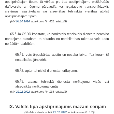
apstiprinātajam tipam, tā vēršas pie tipa apstiprinājumu piešķīrušās
dalībvalsts ar lūgumu pārbaudīt, vai izgatavotie transportlīdzekļi,
sistēmas, sastāvdaļas vai atsevišķas tehniskās vienības atbilst
apstiprinātajam tipam.
(MK
04.10.2016.
noteikumu Nr. 651 redakcijā)
1
65.
Ja CSDD konstatē, ka norīkotais tehniskais dienests neatbilst
norīkojuma prasībām, tā atkarībā no neatbilstības rakstura veic kādu
no šādām darbībām:
1
65.
1. veic ārpuskārtas auditu un nosaka laiku, līdz kuram šī
neatbilstība jānovērš;
1
65.
2. aptur tehniskā dienesta norīkojumu;
1
65.
3. atsauc tehniskā dienesta norīkojumu visās vai
atsevišķās norīkojuma jomās.
(MK
22.02.2022.
noteikumu Nr. 135 redakcijā)
IX. Valsts tipa apstiprinājums mazām sērijām
(Nodaļa svītrota ar MK
22.02.2022.
noteikumiem Nr. 135)