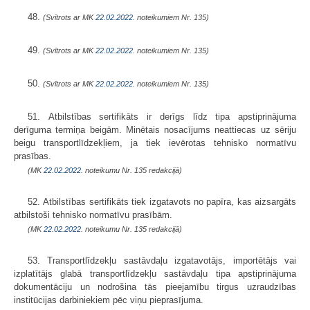
48.
(Svītrots ar MK
22.02.2022.
noteikumiem Nr. 135)
49.
(Svītrots ar MK
22.02.2022.
noteikumiem Nr. 135)
50.
(Svītrots ar MK
22.02.2022.
noteikumiem Nr. 135)
51. Atbilstības sertifikāts ir derīgs līdz tipa apstiprinājuma
derīguma termiņa beigām. Minētais nosacījums neattiecas uz sēriju
beigu transportlīdzekļiem, ja tiek ievērotas tehnisko normatīvu
prasības.
(MK
22.02.2022.
noteikumu Nr. 135 redakcijā)
52. Atbilstības sertifikāts tiek izgatavots no papīra, kas aizsargāts
atbilstoši tehnisko normatīvu prasībām.
(MK
22.02.2022.
noteikumu Nr. 135 redakcijā)
53. Transportlīdzekļu sastāvdaļu izgatavotājs, importētājs vai
izplatītājs glabā transportlīdzekļu sastāvdaļu tipa apstiprinājuma
dokumentāciju un nodrošina tās pieejamību tirgus uzraudzības
institūcijas darbiniekiem pēc viņu pieprasījuma.