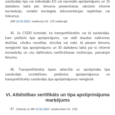
sastāvdaļu tipu vai individuālo ES vai nacionālo apstiprinājumu un 15
darbdienu laikā pēc lēmuma pieņemšanas rakstiski informē
iesniedzēju, norādot iesniegtās dokumentācijas nepilnības vai
trūkumus.
(MK
22.02.2022.
noteikumu Nr. 135 redakcijā)
45. Ja CSDD konstatē, ka transportlīdzeklis vai tā sastāvdaļa,
kam piešķirts tipa apstiprinājums, var radīt draudus satiksmes
drošībai, cilvēku veselībai, dzīvībai vai videi, tā pieņem lēmumu
nereģistrēt tipa apstiprinājumu un 30 darbdienu laikā par to informē
iesniedzēju un citu dalībvalstu sertificēšanas institūcijas, pamatojot
lēmumu.
46. Transportlīdzekļa tipam attiecībā uz apstiprināta tipa
sastāvdaļu uzstādīšanu piešķirtos apstiprinājumus un
transportlīdzekļu sastāvdaļu tipa apstiprinājumus nereģistrē.
VI. Atbilstības sertifikāts un tipa apstiprinājuma
marķējums
47.
(Svītrots ar MK
22.02.2022.
noteikumiem Nr. 135)