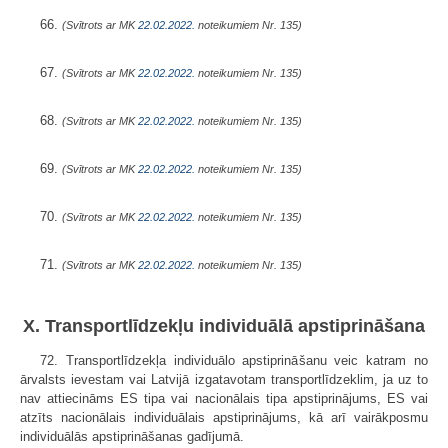
66.
(Svītrots ar MK
22.02.2022.
noteikumiem Nr. 135)
67.
(Svītrots ar MK
22.02.2022.
noteikumiem Nr. 135)
68.
(Svītrots ar MK
22.02.2022.
noteikumiem Nr. 135)
69.
(Svītrots ar MK
22.02.2022.
noteikumiem Nr. 135)
70.
(Svītrots ar MK
22.02.2022.
noteikumiem Nr. 135)
71.
(Svītrots ar MK
22.02.2022.
noteikumiem Nr. 135)
X. Transportlīdzekļu individuālā apstiprināšana
72. Transportlīdzekļa individuālo apstiprināšanu veic katram no
ārvalsts ievestam vai Latvijā izgatavotam transportlīdzeklim, ja uz to
nav attiecināms ES tipa vai nacionālais tipa apstiprinājums, ES vai
atzīts nacionālais individuālais apstiprinājums, kā arī vairākposmu
individuālās apstiprināšanas gadījumā.