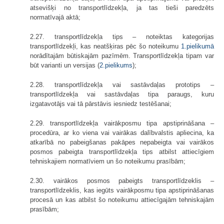
atsevišķi no transportlīdzekļa, ja tas tieši paredzēts
normatīvajā aktā;
2.27. transportlīdzekļa tips – noteiktas kategorijas
transportlīdzekļi, kas neatšķiras pēc šo noteikumu
1.pielikumā
norādītajām būtiskajām pazīmēm. Transportlīdzekļa tipam var
būt varianti un versijas (
2.pielikums
);
2.28. transportlīdzekļa vai sastāvdaļas prototips –
transportlīdzekļa vai sastāvdaļas tipa paraugs, kuru
izgatavotājs vai tā pārstāvis iesniedz testēšanai;
2.29. transportlīdzekļa vairākposmu tipa apstiprināšana –
procedūra, ar ko viena vai vairākas dalībvalstis apliecina, ka
atkarībā no pabeigšanas pakāpes nepabeigta vai vairākos
posmos pabeigta transportlīdzekļa tips atbilst attiecīgiem
tehniskajiem normatīviem un šo noteikumu prasībām;
2.30. vairākos posmos pabeigts transportlīdzeklis –
transportlīdzeklis, kas iegūts vairākposmu tipa apstiprināšanas
procesā un kas atbilst šo noteikumu attiecīgajām tehniskajām
prasībām;