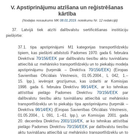
V. Apstiprinājumu atzīšana un reģistrēšanas
kārtība
(Nodaļas nosaukums MK
08.01.2019.
noteikumu Nr. 12 redakcijā)
37. Latvijā tiek atzīti dalībvalstu sertificēšanas institūciju
piešķirtie:
37.1. tipa apstiprinājumi M1 kategorijas transportlīdzekļu
tipiem, kas piešķirti atbilstoši Padomes 1970. gada 6. februāra
Direktīvai
70/156/EEK
par dalībvalstu tiesību aktu tuvināšanu
attiecībā uz mehānisko transportlīdzekļu un to piekabju modeļa
apstiprinājumu (turpmāk – Direktīva
70/156/EEK
) (Eiropas
Savienības Oficiālais Vēstnesis, 01.05.2004., L 042, 1.–
15. lpp.), ievērojot grozījumus, kas izdarīti ar Komisijas
1998. gada 6. februāra Direktīvu
98/14/EK
, ar ko tehnikas
attīstībai pielāgo Padomes Direktīvu
70/156/EEK
par
dalībvalstu tiesību aktu tuvināšanu attiecībā uz mehānisko
transportlīdzekļu un to piekabju tipa apstiprinājumu (turpmāk –
Direktīva
98/14/EK
) (Eiropas Savienības Oficiālais Vēstnesis,
01.05.2004., L 091, 1.–61. lpp.), un Komisijas 2001. gada
20. decembra Direktīvu
2001/116/EK
, ar ko tehnikas attīstībai
pielāgo Padomes Direktīvu
70/156/EEK
par dalībvalstu tiesību
aktu tuvināšanu attiecībā uz mehānisko transportlīdzekļu un to