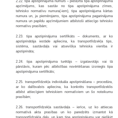
2.22. tipa apstiprinājuma numurs – piešķirtā tipa apstiprinājuma
apzīmējums, kas sastāv no tipa apstiprinājuma zīmes,
tehnisko normatīvu numura(-iem), tipa apstiprinājuma kārtas
numura un, ja piemērojams, tipa apstiprinājuma pagarinājuma
numura un papildu apzīmējumiem atbilstoši attiecīgo tehnisko
normatīvu prasībām;
2.23. tipa apstiprinājuma sertifikāts – dokuments, ar ko
apstiprinātāja iestāde apliecina, ka transportlīdzekļa tips,
sistēma, sastāvdaļa vai atsevišķa tehniska vienība ir
apstiprināta;
2.24. tipa apstiprinājuma turētājs – izgatavotājs vai tā
pārstāvis, kuram pēc atbilstības novērtēšanas izsniegts tipa
apstiprinājuma sertifikāts;
2.25. transportlīdzekļa individuāla apstiprināšana – procedūra,
ar ko dalībvalsts apliecina, ka konkrēts transportlīdzeklis
atbilst attiecīgiem tehniskiem normatīviem un šo noteikumu
prasībām;
2.26. transportlīdzekļa sastāvdaļa – ierīce, uz ko attiecas
normatīvā akta prasības un ko paredzēts izmantot kā
transportlīdzekļa daļu, un kam tipa apstiprinājumu var piešķirt