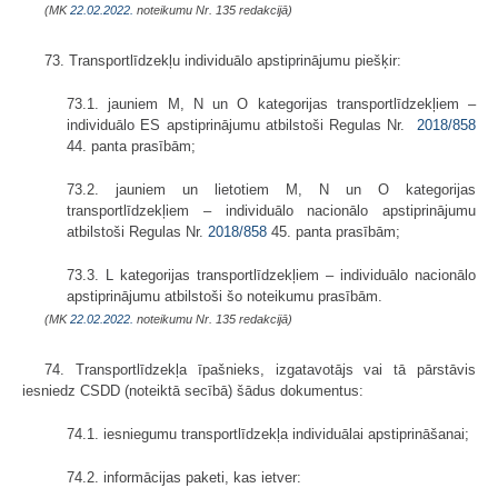
(MK
22.02.2022.
noteikumu Nr. 135 redakcijā)
73. Transportlīdzekļu individuālo apstiprinājumu piešķir:
73.1. jauniem M, N un O kategorijas transportlīdzekļiem –
individuālo ES apstiprinājumu atbilstoši Regulas Nr.
2018/858
44. panta prasībām;
73.2. jauniem un lietotiem M, N un O kategorijas
transportlīdzekļiem – individuālo nacionālo apstiprinājumu
atbilstoši Regulas Nr.
2018/858
45. panta prasībām;
73.3. L kategorijas transportlīdzekļiem – individuālo nacionālo
apstiprinājumu atbilstoši šo noteikumu prasībām.
(MK
22.02.2022.
noteikumu Nr. 135 redakcijā)
74. Transportlīdzekļa īpašnieks, izgatavotājs vai tā pārstāvis
iesniedz CSDD (noteiktā secībā) šādus dokumentus:
74.1. iesniegumu transportlīdzekļa individuālai apstiprināšanai;
74.2. informācijas paketi, kas ietver: