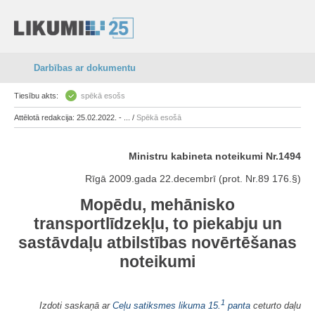
Darbības ar dokumentu
Tiesību akts:
spēkā esošs
Attēlotā redakcija: 25.02.2022. - ... /
Spēkā esošā
Ministru kabineta noteikumi Nr.1494
Rīgā 2009.gada 22.decembrī (prot. Nr.89 176.§)
Mopēdu, mehānisko
transportlīdzekļu, to piekabju un
sastāvdaļu atbilstības novērtēšanas
noteikumi
1
Izdoti saskaņā ar
Ceļu satiksmes likuma
15.
panta
ceturto daļu