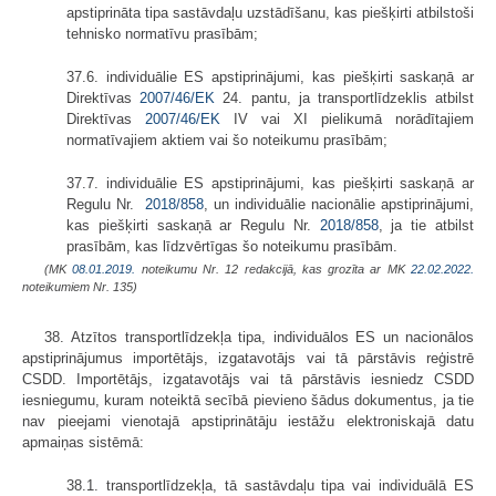
apstiprināta tipa sastāvdaļu uzstādīšanu, kas piešķirti atbilstoši
tehnisko normatīvu prasībām;
37.6. individuālie ES apstiprinājumi, kas piešķirti saskaņā ar
Direktīvas
2007/46/EK
24. pantu, ja transportlīdzeklis atbilst
Direktīvas
2007/46/EK
IV vai XI pielikumā norādītajiem
normatīvajiem aktiem vai šo noteikumu prasībām;
37.7. individuālie ES apstiprinājumi, kas piešķirti saskaņā ar
Regulu Nr.
2018/858
, un individuālie nacionālie apstiprinājumi,
kas piešķirti saskaņā ar Regulu Nr.
2018/858
, ja tie atbilst
prasībām, kas līdzvērtīgas šo noteikumu prasībām.
(MK
08.01.2019.
noteikumu Nr. 12 redakcijā, kas grozīta ar MK
22.02.2022.
noteikumiem Nr. 135)
38. Atzītos transportlīdzekļa tipa, individuālos ES un nacionālos
apstiprinājumus importētājs, izgatavotājs vai tā pārstāvis reģistrē
CSDD. Importētājs, izgatavotājs vai tā pārstāvis iesniedz CSDD
iesniegumu, kuram noteiktā secībā pievieno šādus dokumentus, ja tie
nav pieejami vienotajā apstiprinātāju iestāžu elektroniskajā datu
apmaiņas sistēmā:
38.1. transportlīdzekļa, tā sastāvdaļu tipa vai individuālā ES