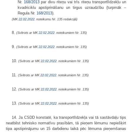
Nr.
168/2013
par divu riteņu vai trīs riteņu transportlīdzekļu un
kvadriciklu apstiprināšanu un tirgus uzraudzību (turpmāk –
Regula Nr.
168/2013
).
(MK
22.02.2022.
noteikumu Nr. 135 redakcijā)
8.
(Svītrots ar MK
22.02.2022.
noteikumiem Nr. 135)
9.
(Svītrots ar MK
22.02.2022.
noteikumiem Nr. 135)
10.
(Svītrots ar MK
22.02.2022.
noteikumiem Nr. 135)
11.
(Svītrots ar MK
22.02.2022.
noteikumiem Nr. 135)
12.
(Svītrots ar MK
22.02.2022.
noteikumiem Nr. 135)
13.
(Svītrots ar MK
22.02.2022.
noteikumiem Nr. 135)
14. Ja CSDD konstatē, ka transportlīdzekļa vai tā sastāvdaļu tips
neatbilst tehnisko normatīvu prasībām, tā pieņem lēmumu nepiešķirt
tipa apstiprinājumu un 15 darbdienu laikā pēc lēmuma pieņemšanas