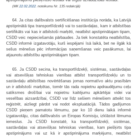
(MK
22.02.2022.
noteikumu Nr. 135 redakcijā)
64. Ja citas dalībvalsts sertificēšanas institūcija norāda, ka Latvijā
apstiprinātā tipa transportlīdzekļi vai to sastāvdaļas, kam ir atbilstības
sertifikāts vai kas ir atbilstoši marķēti, neatbilst apstiprinātajam tipam,
CSDD veic nepieciešamās pārbaudes. Ja tiek konstatēta neatbilstība,
CSDD informē izgatavotāju, kurš iespējami īsā laikā, bet ne ilgāk kā
sešus mēnešus pēc informācijas saņemšanas veic pasākumus, lai
atjaunotu atbilstību apstiprinātajam tipam.
65. Ja CSDD secina, ka transportlīdzekļi, sistēmas, sastāvdaļas
vai atsevišķas tehniskas vienības atbilst transportlīdzekļu un to
sastāvdaļu atbilstības novērtēšanas jomas normatīvo aktu prasībām
un ir atbilstoši marķētas, tomēr tās rada nopietnu apdraudējumu ceļu
satiksmes drošībai vai nopietnu kaitējumu apkārtējai videi vai
veselības aizsardzībai, CSDD var līdz sešiem mēnešiem atteikt tos
reģistrēt, aizliegt pārdot vai nodot ekspluatācijā. Tādos gadījumos
CSDD pieņem pamatotu lēmumu, par ko 10 dienu laikā informē
izgatavotāju, citas dalībvalstis un Eiropas Komisiju, izklāstot lēmuma
iemeslus. Ja CSDD konstatē, ka transportlīdzekļi, sistēmas,
sastāvdaļas vai atsevišķas tehniskas vienības, kam piešķirts tipa
apstiprinājums vai uz kā ir apstiprinājuma marķējums, neatbilst