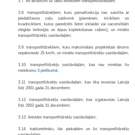
3.7. no ārvalstīm uz laiku ievestiem transportlīdzekļiem;
3.8. transportlīdzekļiem, kuru pamatfunkcija nav saistīta ar
piedalīšanos ceļu satiksmē (piemēram, tricikliem un
kvadricikliem, kurus paredzēts lietot izklaidei vai sacensībām
slēgtās teritorijās un ārpus koplietošanas ceļiem), un minēto
transportlīdzekļu sastāvdaļām;
3.9. transportlīdzekļiem, kuru maksimālais projektētais ātrums
nepārsniedz 25 km/h, un minēto transportlīdzekļu sastāvdaļām;
3.10. transportlīdzekļu sastāvdaļām, kas nav minētas šo
noteikumu
3.pielikumā
;
3.11. transportlīdzekļu sastāvdaļām, kas tika ievestas Latvijā
līdz 2001.gada 31.decembrim;
3.12. transportlīdzekļu sastāvdaļām, kas izgatavotas Latvijā
līdz 2002.gada 31.decembrim;
3.13. lietotām transportlīdzekļu sastāvdaļām;
3.14. traktortehniku, tās piekabēm un šo transportlīdzekļu
sastāvdaļām;