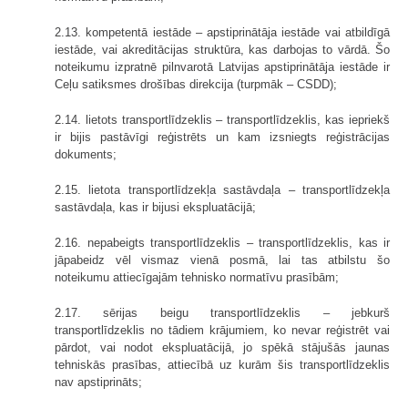
2.13. kompetentā iestāde – apstiprinātāja iestāde vai atbildīgā
iestāde, vai akreditācijas struktūra, kas darbojas to vārdā. Šo
noteikumu izpratnē pilnvarotā Latvijas apstiprinātāja iestāde ir
Ceļu satiksmes drošības direkcija (turpmāk – CSDD);
2.14. lietots transportlīdzeklis – transportlīdzeklis, kas iepriekš
ir bijis pastāvīgi reģistrēts un kam izsniegts reģistrācijas
dokuments;
2.15. lietota transportlīdzekļa sastāvdaļa – transportlīdzekļa
sastāvdaļa, kas ir bijusi ekspluatācijā;
2.16. nepabeigts transportlīdzeklis – transportlīdzeklis, kas ir
jāpabeidz vēl vismaz vienā posmā, lai tas atbilstu šo
noteikumu attiecīgajām tehnisko normatīvu prasībām;
2.17. sērijas beigu transportlīdzeklis – jebkurš
transportlīdzeklis no tādiem krājumiem, ko nevar reģistrēt vai
pārdot, vai nodot ekspluatācijā, jo spēkā stājušās jaunas
tehniskās prasības, attiecībā uz kurām šis transportlīdzeklis
nav apstiprināts;