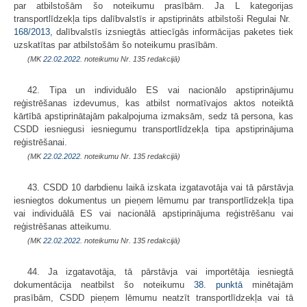
par atbilstošām šo noteikumu prasībām. Ja L kategorijas
transportlīdzekļa tips dalībvalstīs ir apstiprināts atbilstoši Regulai Nr.
168/2013
, dalībvalstīs izsniegtās attiecīgās informācijas paketes tiek
uzskatītas par atbilstošām šo noteikumu prasībām.
(MK
22.02.2022.
noteikumu Nr. 135 redakcijā)
42. Tipa un individuālo ES vai nacionālo apstiprinājumu
reģistrēšanas izdevumus, kas atbilst normatīvajos aktos noteiktā
kārtībā apstiprinātajām pakalpojuma izmaksām, sedz tā persona, kas
CSDD iesniegusi iesniegumu transportlīdzekļa tipa apstiprinājuma
reģistrēšanai.
(MK
22.02.2022.
noteikumu Nr. 135 redakcijā)
43. CSDD 10 darbdienu laikā izskata izgatavotāja vai tā pārstāvja
iesniegtos dokumentus un pieņem lēmumu par transportlīdzekļa tipa
vai individuālā ES vai nacionālā apstiprinājuma reģistrēšanu vai
reģistrēšanas atteikumu.
(MK
22.02.2022.
noteikumu Nr. 135 redakcijā)
44. Ja izgatavotāja, tā pārstāvja vai importētāja iesniegtā
dokumentācija neatbilst šo noteikumu
38. punktā
minētajām
prasībām, CSDD pieņem lēmumu neatzīt transportlīdzekļa vai tā