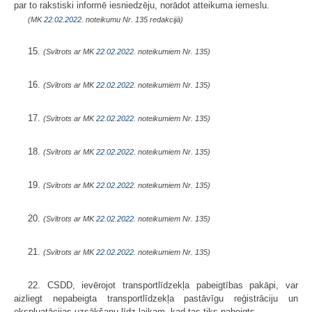
par to rakstiski informē iesniedzēju, norādot atteikuma iemeslu.
(MK
22.02.2022.
noteikumu Nr. 135 redakcijā)
15.
(Svītrots ar MK
22.02.2022.
noteikumiem Nr. 135)
16.
(Svītrots ar MK
22.02.2022.
noteikumiem Nr. 135)
17.
(Svītrots ar MK
22.02.2022.
noteikumiem Nr. 135)
18.
(Svītrots ar MK
22.02.2022.
noteikumiem Nr. 135)
19.
(Svītrots ar MK
22.02.2022.
noteikumiem Nr. 135)
20.
(Svītrots ar MK
22.02.2022.
noteikumiem Nr. 135)
21.
(Svītrots ar MK
22.02.2022.
noteikumiem Nr. 135)
22. CSDD, ievērojot transportlīdzekļa pabeigtības pakāpi, var
aizliegt nepabeigta transportlīdzekļa pastāvīgu reģistrāciju un
ekspluatācijas uzsākšanu līdz laikam, kad tas tiks pabeigts.