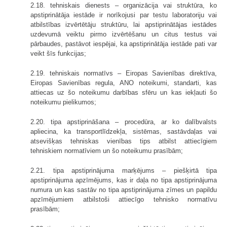
2.18. tehniskais dienests – organizācija vai struktūra, ko
apstiprinātāja iestāde ir norīkojusi par testu laboratoriju vai
atbilstības izvērtētāju struktūru, lai apstiprinātājas iestādes
uzdevumā veiktu pirmo izvērtēšanu un citus testus vai
pārbaudes, pastāvot iespējai, ka apstiprinātāja iestāde pati var
veikt šīs funkcijas;
2.19. tehniskais normatīvs – Eiropas Savienības direktīva,
Eiropas Savienības regula, ANO noteikumi, standarti, kas
attiecas uz šo noteikumu darbības sfēru un kas iekļauti šo
noteikumu pielikumos;
2.20. tipa apstiprināšana – procedūra, ar ko dalībvalsts
apliecina, ka transportlīdzekļa, sistēmas, sastāvdaļas vai
atsevišķas tehniskas vienības tips atbilst attiecīgiem
tehniskiem normatīviem un šo noteikumu prasībām;
2.21. tipa apstiprinājuma marķējums – piešķirtā tipa
apstiprinājuma apzīmējums, kas ir daļa no tipa apstiprinājuma
numura un kas sastāv no tipa apstiprinājuma zīmes un papildu
apzīmējumiem atbilstoši attiecīgo tehnisko normatīvu
prasībām;