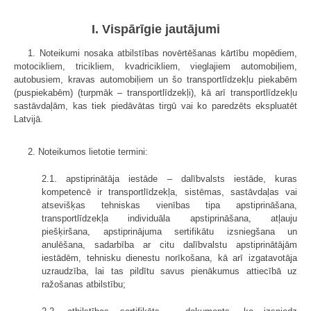
I. Vispārīgie jautājumi
1. Noteikumi nosaka atbilstības novērtēšanas kārtību mopēdiem,
motocikliem, tricikliem, kvadricikliem, vieglajiem automobiļiem,
autobusiem, kravas automobiļiem un šo transportlīdzekļu piekabēm
(puspiekabēm) (turpmāk – transportlīdzekļi), kā arī transportlīdzekļu
sastāvdaļām, kas tiek piedāvātas tirgū vai ko paredzēts ekspluatēt
Latvijā.
2. Noteikumos lietotie termini:
2.1. apstiprinātāja iestāde – dalībvalsts iestāde, kuras
kompetencē ir transportlīdzekļa, sistēmas, sastāvdaļas vai
atsevišķas tehniskas vienības tipa apstiprināšana,
transportlīdzekļa individuāla apstiprināšana, atļauju
piešķiršana, apstiprinājuma sertifikātu izsniegšana un
anulēšana, sadarbība ar citu dalībvalstu apstiprinātājām
iestādēm, tehnisku dienestu norīkošana, kā arī izgatavotāja
uzraudzība, lai tas pildītu savus pienākumus attiecībā uz
ražošanas atbilstību;