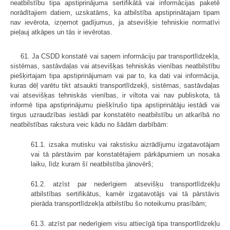
neatbilstību tipa apstiprinājuma sertifikātā vai informācijas paketē
norādītajiem datiem, uzskatāms, ka atbilstība apstiprinātajam tipam
nav ievērota, izņemot gadījumus, ja atsevišķie tehniskie normatīvi
pieļauj atkāpes un tās ir ievērotas.
61. Ja CSDD konstatē vai saņem informāciju par transportlīdzekļa,
sistēmas, sastāvdaļas vai atsevišķas tehniskās vienības neatbilstību
piešķirtajam tipa apstiprinājumam vai par to, ka dati vai informācija,
kuras dēļ varētu tikt atsaukti transportlīdzekļi, sistēmas, sastāvdaļas
vai atsevišķas tehniskās vienības, ir viltota vai nav publiskota, tā
informē tipa apstiprinājumu piešķīrušo tipa apstiprinātāju iestādi vai
tirgus uzraudzības iestādi par konstatēto neatbilstību un atkarībā no
neatbilstības rakstura veic kādu no šādām darbībām:
61.1. izsaka mutisku vai rakstisku aizrādījumu izgatavotājam
vai tā pārstāvim par konstatētajiem pārkāpumiem un nosaka
laiku, līdz kuram šī neatbilstība jānovērš;
61.2. atzīst par nederīgiem atsevišķu transportlīdzekļu
atbilstības sertifikātus, kamēr izgatavotājs vai tā pārstāvis
pierāda transportlīdzekļa atbilstību šo noteikumu prasībām;
61.3. atzīst par nederīgiem visu attiecīgā tipa transportlīdzekļu