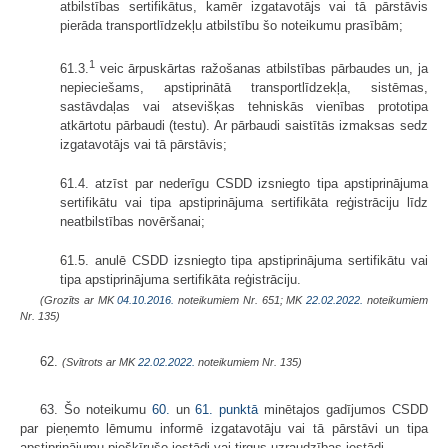
atbilstības sertifikātus, kamēr izgatavotājs vai tā pārstāvis
pierāda transportlīdzekļu atbilstību šo noteikumu prasībām;
1
61.3.
veic ārpuskārtas ražošanas atbilstības pārbaudes un, ja
nepieciešams, apstiprinātā transportlīdzekļa, sistēmas,
sastāvdaļas vai atsevišķas tehniskās vienības prototipa
atkārtotu pārbaudi (testu). Ar pārbaudi saistītās izmaksas sedz
izgatavotājs vai tā pārstāvis;
61.4. atzīst par nederīgu CSDD izsniegto tipa apstiprinājuma
sertifikātu vai tipa apstiprinājuma sertifikāta reģistrāciju līdz
neatbilstības novēršanai;
61.5. anulē CSDD izsniegto tipa apstiprinājuma sertifikātu vai
tipa apstiprinājuma sertifikāta reģistrāciju.
(Grozīts ar MK
04.10.2016.
noteikumiem Nr. 651; MK
22.02.2022.
noteikumiem
Nr. 135)
62.
(Svītrots ar MK
22.02.2022.
noteikumiem Nr. 135)
63. Šo noteikumu
60.
un
61. punktā
minētajos gadījumos CSDD
par pieņemto lēmumu informē izgatavotāju vai tā pārstāvi un tipa
apstiprinājumu piešķīrušo iestādi vai tirgus uzraudzības iestādi.