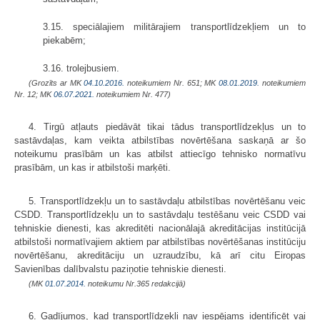
3.15. speciālajiem militārajiem transportlīdzekļiem un to
piekabēm;
3.16. trolejbusiem.
(Grozīts ar MK
04.10.2016.
noteikumiem Nr. 651; MK
08.01.2019.
noteikumiem
Nr. 12; MK
06.07.2021.
noteikumiem Nr. 477)
4. Tirgū atļauts piedāvāt tikai tādus transportlīdzekļus un to
sastāvdaļas, kam veikta atbilstības novērtēšana saskaņā ar šo
noteikumu prasībām un kas atbilst attiecīgo tehnisko normatīvu
prasībām, un kas ir atbilstoši marķēti.
5. Transportlīdzekļu un to sastāvdaļu atbilstības novērtēšanu veic
CSDD. Transportlīdzekļu un to sastāvdaļu testēšanu veic CSDD vai
tehniskie dienesti, kas akreditēti nacionālajā akreditācijas institūcijā
atbilstoši normatīvajiem aktiem par atbilstības novērtēšanas institūciju
novērtēšanu, akreditāciju un uzraudzību, kā arī citu Eiropas
Savienības dalībvalstu paziņotie tehniskie dienesti.
(MK
01.07.2014.
noteikumu Nr.365 redakcijā)
6. Gadījumos, kad transportlīdzekli nav iespējams identificēt vai