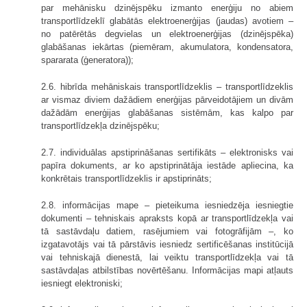
par mehānisku dzinējspēku izmanto enerģiju no abiem
transportlīdzeklī glabātās elektroenerģijas (jaudas) avotiem –
no patērētās degvielas un elektroenerģijas (dzinējspēka)
glabāšanas iekārtas (piemēram, akumulatora, kondensatora,
spararata (ģeneratora));
2.6. hibrīda mehāniskais transportlīdzeklis – transportlīdzeklis
ar vismaz diviem dažādiem enerģijas pārveidotājiem un divām
dažādām enerģijas glabāšanas sistēmām, kas kalpo par
transportlīdzekļa dzinējspēku;
2.7. individuālas apstiprināšanas sertifikāts – elektronisks vai
papīra dokuments, ar ko apstiprinātāja iestāde apliecina, ka
konkrētais transportlīdzeklis ir apstiprināts;
2.8. informācijas mape – pieteikuma iesniedzēja iesniegtie
dokumenti – tehniskais apraksts kopā ar transportlīdzekļa vai
tā sastāvdaļu datiem, rasējumiem vai fotogrāfijām –, ko
izgatavotājs vai tā pārstāvis iesniedz sertificēšanas institūcijā
vai tehniskajā dienestā, lai veiktu transportlīdzekļa vai tā
sastāvdaļas atbilstības novērtēšanu. Informācijas mapi atļauts
iesniegt elektroniski;