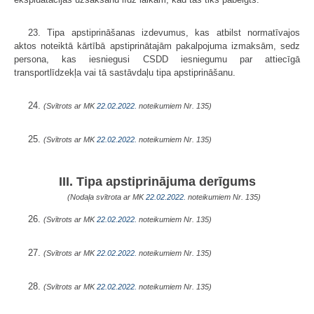
23. Tipa apstiprināšanas izdevumus, kas atbilst normatīvajos
aktos noteiktā kārtībā apstiprinātajām pakalpojuma izmaksām, sedz
persona, kas iesniegusi CSDD iesniegumu par attiecīgā
transportlīdzekļa vai tā sastāvdaļu tipa apstiprināšanu.
24.
(Svītrots ar MK
22.02.2022.
noteikumiem Nr. 135)
25.
(Svītrots ar MK
22.02.2022.
noteikumiem Nr. 135)
III. Tipa apstiprinājuma derīgums
(Nodaļa svītrota ar MK
22.02.2022.
noteikumiem Nr. 135)
26.
(Svītrots ar MK
22.02.2022.
noteikumiem Nr. 135)
27.
(Svītrots ar MK
22.02.2022.
noteikumiem Nr. 135)
28.
(Svītrots ar MK
22.02.2022.
noteikumiem Nr. 135)