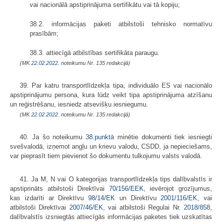
vai nacionālā apstiprinājuma sertifikātu vai tā kopiju;
38.2. informācijas paketi atbilstoši tehnisko normatīvu
prasībām;
38.3. attiecīgā atbilstības sertifikāta paraugu.
(MK
22.02.2022.
noteikumu Nr. 135 redakcijā)
39. Par katru transportlīdzekļa tipa, individuālo ES vai nacionālo
apstiprinājumu persona, kura lūdz veikt tipa apstiprinājuma atzīšanu
un reģistrēšanu, iesniedz atsevišķu iesniegumu.
(MK
22.02.2022.
noteikumu Nr. 135 redakcijā)
40. Ja šo noteikumu
38.punktā
minētie dokumenti tiek iesniegti
svešvalodā, izņemot angļu un krievu valodu, CSDD, ja nepieciešams,
var pieprasīt tiem pievienot šo dokumentu tulkojumu valsts valodā.
41. Ja M, N vai O kategorijas transportlīdzekļa tips dalībvalstīs ir
apstiprināts atbilstoši Direktīvai
70/156/EEK
, ievērojot grozījumus,
kas izdarīti ar Direktīvu
98/14/EK
un Direktīvu
2001/116/EK
, vai
atbilstoši Direktīvai
2007/46/EK
, vai atbilstoši Regulai Nr.
2018/858
,
dalībvalstīs izsniegtās attiecīgās informācijas paketes tiek uzskatītas