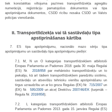
tiek konstatētas viltojuma pazīmes transportlīdzekļa agregātu
numerācijā, reģistrāciju pamatojošos dokumentos vai tipa
apstiprinājuma dokumentos, CSDD rīcību nosaka CSDD un Valsts
policijas vienošanās.
II. Transportlīdzekļa vai tā sastāvdaļu tipa
apstiprināšanas kārtība
7. ES tipa apstiprinājumu, nacionālo mazo sēriju tipa
apstiprinājumu un sastāvdaļu tipa apstiprinājumu piešķir:
7.1. M, N un O kategorijas transportlīdzekļiem atbilstoši
Eiropas Parlamenta un Padomes 2018. gada 30. maija Regulai
(ES) Nr.
2018/858
par mehānisko transportlīdzekļu un to
piekabju, kā arī tādiem transportlīdzekļiem paredzētu sistēmu,
sastāvdaļu un atsevišķu tehnisku vienību apstiprināšanu un
tirgus uzraudzību un ar ko groza Regulas (EK) Nr.
715/2007
un
(EK) Nr.
595/2009
un atceļ Direktīvu
2007/46/EK
(turpmāk –
Regula Nr.
2018/858
);
7.2. L kategorijas transportlīdzekļiem atbilstoši Eiropas
Parlamenta un Padomes 2013. gada 15. janvāra Regulai (ES)