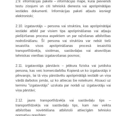
2.9. informācijas pakete – informācijas mape, kurai pievienoti
testu ziņojumi un citi tehniskā dienesta vai apstiprinātājas
iestādes dokumenti. Informācijas paketi atļauts iesniegt
elektroniski;
2.10. izgatavotājs – persona vai struktūra, kas apstiprinātājai
iestādei atbild par visiem tipa apstiprināšanas vai atļauju
piešķiršanas procesa aspektiem un par ražošanas atbilstības
nodrošināšanu. Šī persona vai struktūra var nebūt tieši
iesaistīta visos apstiprināšanas procesā iesaistītā
transportlīdzekļa, sistēmas, sastāvdaļas vai atsevišķas
tehniskas vienības izgatavošanas posmos;
2.11. izgatavotāja pārstāvis – jebkura fiziska vai juridiska
persona, kas veic komercdarbību Kopienā un ko izgatavotājs ir
pilnvarojis, lai tā viņu pārstāvētu apstiprinātājā iestādē un viņa
vārdā darbotos jomās, uz ko attiecas šie noteikumi. Atsauci uz
terminu "izgatavotājs" uzskata par norādi uz izgatavotāju vai
viņa pārstāvi;
2.12. jauns transportlīdzekļa vai sastāvdaļu tips –
transportlīdzekļa vai sastāvdaļu tips, kam nav veikta
atbilstības novērtēšana atbilstoši attiecīgām tehnisko
normatīvu prasībām;