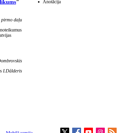
olikums
"
Anotācija
pirmo daļu
a noteikumus
atvijas
Dombrovskis
rs
I.Dālderis
Mobilā versija