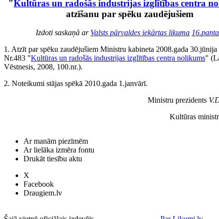
"
Kultūras un radošās industrijas izglītības centra n
atzīšanu par spēku zaudējušiem
Izdoti saskaņā ar
Valsts pārvaldes iekārtas likuma
16.panta
1. Atzīt par spēku zaudējušiem Ministru kabineta 2008.gada 30.jūnij
Nr.483 "
Kultūras un radošās industrijas izglītības centra nolikums
" (L
Vēstnesis, 2008, 100.nr.).
2. Noteikumi stājas spēkā 2010.gada 1.janvārī.
Ministru prezidents
V.
Kultūras minist
Ar manām piezīmēm
Ar lielāka izmēra fontu
Drukāt tiesību aktu
X
Facebook
Draugiem.lv
Šajā vietnē oficiālais izdevējs
Par Likumi.lv