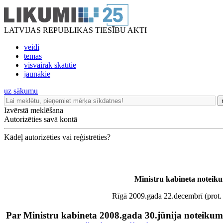
LATVIJAS REPUBLIKAS TIESĪBU AKTI
veidi
tēmas
visvairāk skatītie
jaunākie
uz sākumu
Izvērstā meklēšana
Autorizēties savā kontā
Kādēļ autorizēties vai reģistrēties?
Ministru kabineta noteik
Rīgā 2009.gada 22.decembrī (prot.
Par Ministru kabineta 2008.gada 30.jūnija noteiku