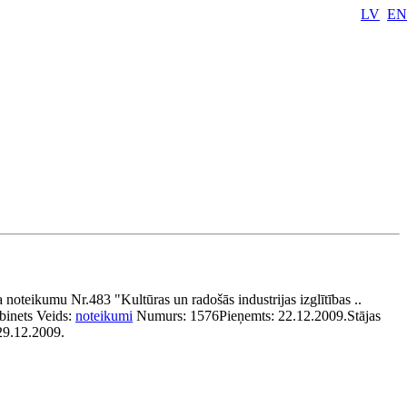
LV
EN
 noteikumu Nr.483 "Kultūras un radošās industrijas izglītības ..
binets
Veids:
noteikumi
Numurs:
1576
Pieņemts:
22.12.2009.
Stājas
 29.12.2009.