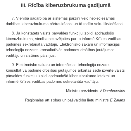
III. Rīcība kiberuzbrukuma gadījumā
7. Vienība sadarbībā ar sistēmas pārzini veic nepieciešamās
darbības kiberuzbrukuma pārtraukšanai un tā radīto seku likvidēšanai.
8. Ja konstatēts valsts pārvaldes funkciju izpildi apdraudošs
kiberuzbrukums, vienība nekavējoties par to informē Krīzes vadības
padomes sekretariāta vadītāju, Elektronisko sakaru un informācijas
tehnoloģiju nozares konsultatīvās padomes drošības jautājumos
vadītāju un sistēmu pārziņus.
9. Elektronisko sakaru un informācijas tehnoloģiju nozares
konsultatīvā padome drošības jautājumos ārkārtas sēdē izvērtē valsts
pārvaldes funkciju izpildi apdraudošā kiberuzbrukuma ietekmi un
informē Krīzes vadības padomes sekretariāta vadītāju.
Ministru prezidents
V.Dombrovskis
Reģionālās attīstības un pašvaldību lietu ministrs
E.Zalāns