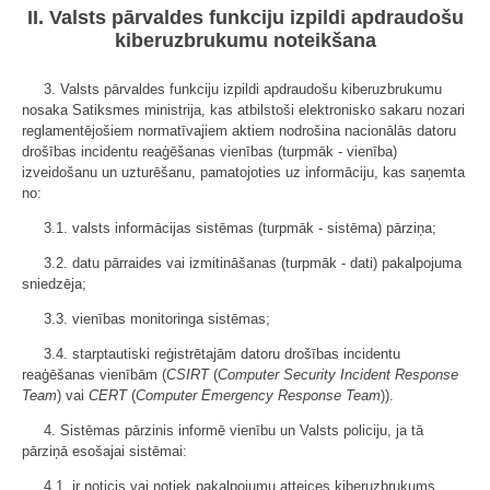
II. Valsts pārvaldes funkciju izpildi apdraudošu
kiberuzbrukumu noteikšana
3. Valsts pārvaldes funkciju izpildi apdraudošu kiberuzbrukumu
nosaka Satiksmes ministrija, kas atbilstoši elektronisko sakaru nozari
reglamentējošiem normatīvajiem aktiem nodrošina nacionālās datoru
drošības incidentu reaģēšanas vienības (turpmāk - vienība)
izveidošanu un uzturēšanu, pamatojoties uz informāciju, kas saņemta
no:
3.1. valsts informācijas sistēmas (turpmāk - sistēma) pārziņa;
3.2. datu pārraides vai izmitināšanas (turpmāk - dati) pakalpojuma
sniedzēja;
3.3. vienības monitoringa sistēmas;
3.4. starptautiski reģistrētajām datoru drošības incidentu
reaģēšanas vienībām (
CSIRT
(
Computer Security Incident Response
Team
) vai
CERT
(
Computer Emergency Response Team
)).
4. Sistēmas pārzinis informē vienību un Valsts policiju, ja tā
pārziņā esošajai sistēmai:
4.1. ir noticis vai notiek pakalpojumu atteices kiberuzbrukums