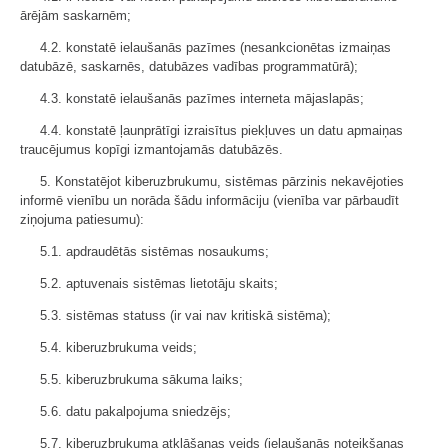
ārējām saskarnēm;
4.2. konstatē ielaušanās pazīmes (nesankcionētas izmaiņas
datubāzē, saskarnēs, datubāzes vadības programmatūrā);
4.3. konstatē ielaušanās pazīmes interneta mājaslapās;
4.4. konstatē ļaunprātīgi izraisītus piekļuves un datu apmaiņas
traucējumus kopīgi izmantojamās datubāzēs.
5. Konstatējot kiberuzbrukumu, sistēmas pārzinis nekavējoties
informē vienību un norāda šādu informāciju (vienība var pārbaudīt
ziņojuma patiesumu):
5.1. apdraudētās sistēmas nosaukums;
5.2. aptuvenais sistēmas lietotāju skaits;
5.3. sistēmas statuss (ir vai nav kritiskā sistēma);
5.4. kiberuzbrukuma veids;
5.5. kiberuzbrukuma sākuma laiks;
5.6. datu pakalpojuma sniedzējs;
5.7. kiberuzbrukuma atklāšanas veids (ielaušanās noteikšanas