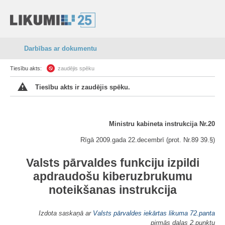
Darbības ar dokumentu
Tiesību akts:
zaudējis spēku
Tiesību akts ir zaudējis spēku.
Ministru kabineta instrukcija Nr.20
Rīgā 2009.gada 22.decembrī (prot. Nr.89 39.§)
Valsts pārvaldes funkciju izpildi
apdraudošu kiberuzbrukumu
noteikšanas instrukcija
Izdota saskaņā ar
Valsts pārvaldes iekārtas likuma
72.panta
pirmās daļas 2.punktu