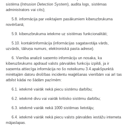
sistēma (
Intrusion Detection System
), audita logs, sistēmas
administrators vai cits);
5.8. informācija par veiktajiem pasākumiem kiberuzbrukuma
novēršanā;
5.9. kiberuzbrukuma ietekme uz sistēmas funkcionalitāti;
5.10. kontaktinformācija (informācijas sagatavotāja vārds,
uzvārds, tālruņa numurs, elektroniskā pasta adrese).
6. Vienība analizē saņemto informāciju un nosaka, ka
kiberuzbrukums apdraud valsts pārvaldes funkciju izpildi, ja ir
saņemta attiecīga informācija no šo noteikumu 3.4.apakšpunktā
minētajām datoru drošības incidentu reaģēšanas vienībām vai arī tas
atbilst kādai no šādām pazīmēm:
6.1. ietekmē vairāk nekā piecu sistēmu darbību;
6.2. ietekmē divu vai vairāk kritisko sistēmu darbību;
6.3. ietekmē vairāk nekā 1000 sistēmas lietotāju;
6.4. ietekmē vairāk nekā piecu valsts pārvaldes iestāžu interneta
mājaslapas.