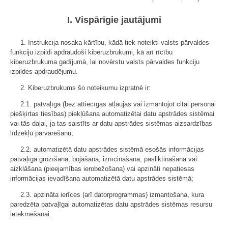
I. Vispārīgie jautājumi
1. Instrukcija nosaka kārtību, kādā tiek noteikti valsts pārvaldes
funkciju izpildi apdraudoši kiberuzbrukumi, kā arī rīcību
kiberuzbrukuma gadījumā, lai novērstu valsts pārvaldes funkciju
izpildes apdraudējumu.
2. Kiberuzbrukums šo noteikumu izpratnē ir:
2.1. patvaļīga (bez attiecīgas atļaujas vai izmantojot citai personai
piešķirtas tiesības) piekļūšana automatizētai datu apstrādes sistēmai
vai tās daļai, ja tas saistīts ar datu apstrādes sistēmas aizsardzības
līdzekļu pārvarēšanu;
2.2. automatizētā datu apstrādes sistēmā esošās informācijas
patvaļīga grozīšana, bojāšana, iznīcināšana, pasliktināšana vai
aizklāšana (pieejamības ierobežošana) vai apzināti nepatiesas
informācijas ievadīšana automatizētā datu apstrādes sistēmā;
2.3. apzināta ierīces (arī datorprogrammas) izmantošana, kura
paredzēta patvaļīgai automatizētas datu apstrādes sistēmas resursu
ietekmēšanai.