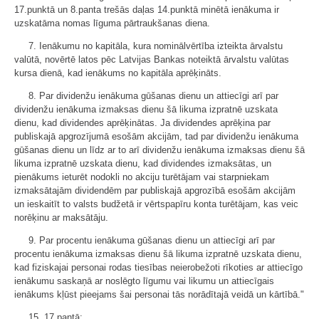
17.punktā un 8.panta trešās daļas 14.punktā minētā ienākuma ir
uzskatāma nomas līguma pārtraukšanas diena.
7. Ienākumu no kapitāla, kura nominālvērtība izteikta ārvalstu
valūtā, novērtē latos pēc Latvijas Bankas noteiktā ārvalstu valūtas
kursa dienā, kad ienākums no kapitāla aprēķināts.
8. Par dividenžu ienākuma gūšanas dienu un attiecīgi arī par
dividenžu ienākuma izmaksas dienu šā likuma izpratnē uzskata
dienu, kad dividendes aprēķinātas. Ja dividendes aprēķina par
publiskajā apgrozījumā esošām akcijām, tad par dividenžu ienākuma
gūšanas dienu un līdz ar to arī dividenžu ienākuma izmaksas dienu šā
likuma izpratnē uzskata dienu, kad dividendes izmaksātas, un
pienākums ieturēt nodokli no akciju turētājam vai starpniekam
izmaksātajām dividendēm par publiskajā apgrozībā esošām akcijām
un ieskaitīt to valsts budžetā ir vērtspapīru konta turētājam, kas veic
norēķinu ar maksātāju.
9. Par procentu ienākuma gūšanas dienu un attiecīgi arī par
procentu ienākuma izmaksas dienu šā likuma izpratnē uzskata dienu,
kad fiziskajai personai rodas tiesības neierobežoti rīkoties ar attiecīgo
ienākumu saskaņā ar noslēgto līgumu vai likumu un attiecīgais
ienākums kļūst pieejams šai personai tās norādītajā veidā un kārtībā."
15. 17.pantā: