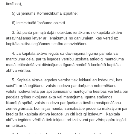
tiesības);
5) uzņēmums Komerclikuma izpratnē;
6) intelektuālā īpašuma objekti.
3. Šā panta pirmajā daļā noteiktais ienākums no kapitāla aktīvu
atsavināšanas ietver arī ienākumus no darījumiem, kas vērsti uz
kapitāla aktīvu iegūšanas tiesību atsavināšanu.
4. Ja kapitāla aktīvs iegūts uz dāvinājuma līguma pamata vai
mantojuma ceļā, par tā iegādes vērtību uzskata attiecīgi mantojuma
masā ietilpstošā vai dāvinājuma līgumā norādītā konkrētā kapitāla
aktīva vērtību.
5. Kapitāla aktīva iegādes vērtībā tiek iekļauti arī izdevumi, kas
saistīti ar tā iegūšanu: valsts nodeva par darījuma noformēšanu,
valsts nodeva lietā par apstiprināšanu mantojuma tiesībās vai lietā par
pēdējās gribas rīkojuma akta vai mantojuma līguma stāšanos
likumīgā spēkā, valsts nodeva par īpašuma tiesību nostiprināšanu
zemesgrāmatā, komisijas nauda, samaksātie procentu maksājumi par
kredītu šā kapitāla aktīva iegādei un citi līdzīgi izdevumi. Kapitāla
aktīva iegādes vērtībā tiek iekļauti arī izdevumi par vērtspapīru iegādi
un turēšanu.