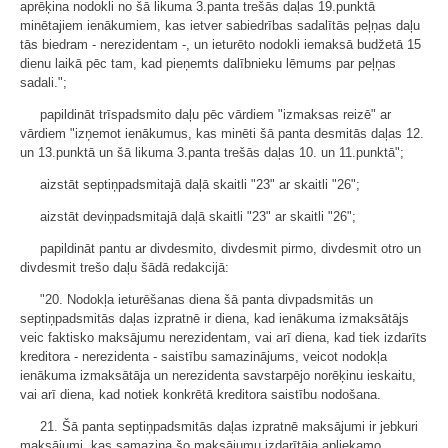
aprēķina nodokli no šā likuma 3.panta trešās daļas 19.punktā
minētajiem ienākumiem, kas ietver sabiedrības sadalītās peļņas daļu
tās biedram - nerezidentam -, un ieturēto nodokli iemaksā budžetā 15
dienu laikā pēc tam, kad pieņemts dalībnieku lēmums par peļņas
sadali.";
papildināt trīspadsmito daļu pēc vārdiem "izmaksas reizē" ar
vārdiem "izņemot ienākumus, kas minēti šā panta desmitās daļas 12.
un 13.punktā un šā likuma 3.panta trešās daļas 10. un 11.punktā";
aizstāt septiņpadsmitajā daļā skaitli "23" ar skaitli "26";
aizstāt deviņpadsmitajā daļā skaitli "23" ar skaitli "26";
papildināt pantu ar divdesmito, divdesmit pirmo, divdesmit otro un
divdesmit trešo daļu šādā redakcijā:
"20. Nodokļa ieturēšanas diena šā panta divpadsmitās un
septiņpadsmitās daļas izpratnē ir diena, kad ienākuma izmaksātājs
veic faktisko maksājumu nerezidentam, vai arī diena, kad tiek izdarīts
kreditora - nerezidenta - saistību samazinājums, veicot nodokļa
ienākuma izmaksātāja un nerezidenta savstarpējo norēķinu ieskaitu,
vai arī diena, kad notiek konkrētā kreditora saistību nodošana.
21. Šā panta septiņpadsmitās daļas izpratnē maksājumi ir jebkuri
maksājumi, kas samazina šo maksājumu izdarītāja apliekamo