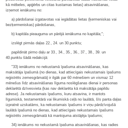
kā mēbeles, apģērbs un citas kustamas lietas) atsavināšanas,
izņemot ienākumu no:
a) pārdošanai izgatavotas vai iegādātas lietas (ķermeniskas vai
bezķermeniskas) pārdošanas,
b) kapitāla pieauguma un pārējā ienākuma no kapitāla;";
izslēgt pirmās daļas 22., 24. un 30.punktu;
papildināt pirmo daļu ar 33., 34., 35., 36., 37., 38., 39. un
40.punktu šādā redakcijā:
"33) ienākums no nekustamā īpašuma atsavināšanas, kas
maksātāja īpašumā (no dienas, kad attiecīgais nekustamais īpašums
reģistrēts zemesgrāmatā) ir ilgāk par 60 mēnešiem un vismaz 12
mēnešus līdz atsavināšanas līguma noslēgšanas dienai ir personas
deklarētā dzīvesvieta (kas nav deklarēta kā maksātāja papildu
adrese). Ja nekustamais īpašums, kuru atsavina, ir mantots
līgumiskā, testamentārā vai likumiskā ceļā no laulātā, šīs panta daļas
izpratnē uzskatāms, ka nekustamais īpašums ir viņu pārdzīvojušā
laulātā īpašumā no dienas, kad attiecīgais nekustamais īpašums
reģistrēts zemesgrāmatā kā mantojuma atstājēja īpašums;
34) ienākums no nekustamā īpašuma atsavināšanas, kas radies