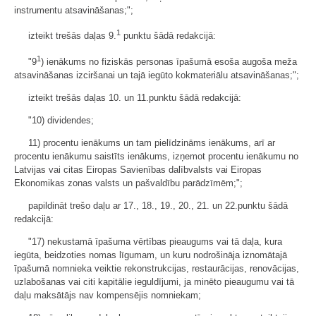
instrumentu atsavināšanas;";
1
izteikt trešās daļas 9.
punktu šādā redakcijā:
1
"9
) ienākums no fiziskās personas īpašumā esoša augoša meža
atsavināšanas izciršanai un tajā iegūto kokmateriālu atsavināšanas;";
izteikt trešās daļas 10. un 11.punktu šādā redakcijā:
"10) dividendes;
11) procentu ienākums un tam pielīdzināms ienākums, arī ar
procentu ienākumu saistīts ienākums, izņemot procentu ienākumu no
Latvijas vai citas Eiropas Savienības dalībvalsts vai Eiropas
Ekonomikas zonas valsts un pašvaldību parādzīmēm;";
papildināt trešo daļu ar 17., 18., 19., 20., 21. un 22.punktu šādā
redakcijā:
"17) nekustamā īpašuma vērtības pieaugums vai tā daļa, kura
iegūta, beidzoties nomas līgumam, un kuru nodrošināja iznomātajā
īpašumā nomnieka veiktie rekonstrukcijas, restaurācijas, renovācijas,
uzlabošanas vai citi kapitālie ieguldījumi, ja minēto pieaugumu vai tā
daļu maksātājs nav kompensējis nomniekam;