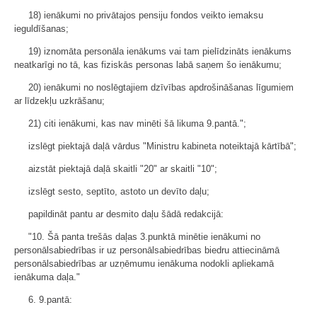
18) ienākumi no privātajos pensiju fondos veikto iemaksu
ieguldīšanas;
19) iznomāta personāla ienākums vai tam pielīdzināts ienākums
neatkarīgi no tā, kas fiziskās personas labā saņem šo ienākumu;
20) ienākumi no noslēgtajiem dzīvības apdrošināšanas līgumiem
ar līdzekļu uzkrāšanu;
21) citi ienākumi, kas nav minēti šā likuma 9.pantā.";
izslēgt piektajā daļā vārdus "Ministru kabineta noteiktajā kārtībā";
aizstāt piektajā daļā skaitli "20" ar skaitli "10";
izslēgt sesto, septīto, astoto un devīto daļu;
papildināt pantu ar desmito daļu šādā redakcijā:
"10. Šā panta trešās daļas 3.punktā minētie ienākumi no
personālsabiedrības ir uz personālsabiedrības biedru attiecināmā
personālsabiedrības ar uzņēmumu ienākuma nodokli apliekamā
ienākuma daļa."
6. 9.pantā: