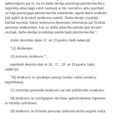
apliecinājumu par to, ka šā darba devēja pastāvīgā pārstāvniecība ir
reģistrēta attiecīgajā valstī saskaņā ar tās normatīvo aktu prasībām
un šajā pastāvīgajā pārstāvniecībā nodarbināto algotā darba ienākumi
tiek aplikti ar ārvalsts ienākuma nodokli. Darba devējs vispārējā
kārtībā iesniedz Valsts ieņēmumu dienestam informāciju par fiziskās
personas ienākumiem, kas uz darba attiecību pamata gūti ārvalstī
esošajā, darba devēja izveidotajā pastāvīgajā pārstāvniecībā.";
izteikt desmitās daļas 12. un 13.punktu šādā redakcijā:
"12) dividendes;
13) procentu ienākums;";
papildināt desmito daļu ar 16., 17., 18. un 19.punktu šādā
redakcijā:
"16) ienākums no privātajos pensiju fondos veikto iemaksu
ieguldīšanas;
17) iznomāta personāla ienākums vai tam pielīdzināts ienākums;
18) ienākums no noslēgtajiem dzīvības apdrošināšanas līgumiem
ar līdzekļu uzkrāšanu;
19) ienākums no fiziskās personas īpašumā esoša augoša meža