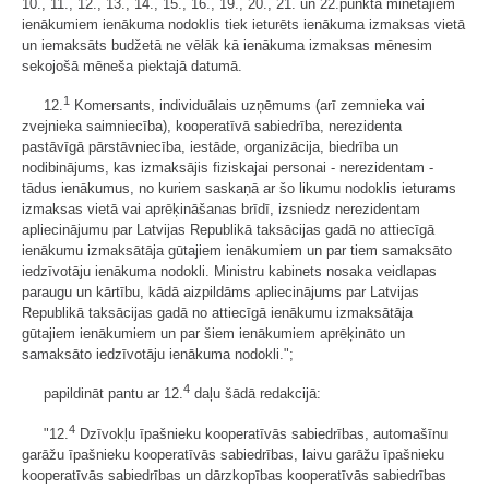
10., 11., 12., 13., 14., 15., 16., 19., 20., 21. un 22.punktā minētajiem
ienākumiem ienākuma nodoklis tiek ieturēts ienākuma izmaksas vietā
un iemaksāts budžetā ne vēlāk kā ienākuma izmaksas mēnesim
sekojošā mēneša piektajā datumā.
1
12.
Komersants, individuālais uzņēmums (arī zemnieka vai
zvejnieka saimniecība), kooperatīvā sabiedrība, nerezidenta
pastāvīgā pārstāvniecība, iestāde, organizācija, biedrība un
nodibinājums, kas izmaksājis fiziskajai personai - nerezidentam -
tādus ienākumus, no kuriem saskaņā ar šo likumu nodoklis ieturams
izmaksas vietā vai aprēķināšanas brīdī, izsniedz nerezidentam
apliecinājumu par Latvijas Republikā taksācijas gadā no attiecīgā
ienākumu izmaksātāja gūtajiem ienākumiem un par tiem samaksāto
iedzīvotāju ienākuma nodokli. Ministru kabinets nosaka veidlapas
paraugu un kārtību, kādā aizpildāms apliecinājums par Latvijas
Republikā taksācijas gadā no attiecīgā ienākumu izmaksātāja
gūtajiem ienākumiem un par šiem ienākumiem aprēķināto un
samaksāto iedzīvotāju ienākuma nodokli.";
4
papildināt pantu ar 12.
daļu šādā redakcijā:
4
"12.
Dzīvokļu īpašnieku kooperatīvās sabiedrības, automašīnu
garāžu īpašnieku kooperatīvās sabiedrības, laivu garāžu īpašnieku
kooperatīvās sabiedrības un dārzkopības kooperatīvās sabiedrības