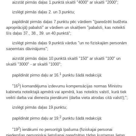
aizstāt pirmās daļas 1.punktā skaitli "4000" ar skaitli "2000";
izslēgt pirmās daļas 2. un 3.punktu;
papildināt pirmās daļas 7.punktu pēc vārdiem "(paredzēti budžeta
apropriācijā) pabalsti" ar vārdiem un skaitļiem "pabalsti, kas noteikti
šīs daļas 37., 38., 39. un 40.punktā";
izslēgt pirmās daļas 9.punktā vārdus "un no fiziskajām personām
saņemtais dāvinājums";
aizstāt pirmās daļas 10.punktā skaitli "150" ar skaitli "100" un
skaitli "3000" - ar skaitli "1000";
1
papildināt pirmo daļu ar 16.
punktu šādā redakcijā:
1
"16
) komandējuma izdevumu kompensācijas normas Ministru
kabineta noteiktajā apmērā vai apmērā, kas noteikts valstī, kurā tiek
veikti darba vai dienesta pienākumi (darba vieta atrodas citā valstī);";
izslēgt pirmās daļas 19.punktu;
2
papildināt pirmo daļu ar 19.
punktu šādā redakcijā:
2
"19
) ienākumi no personīgā īpašuma (fiziskajai personai
piederošas personiskai lietošanai paredzētas tādas kustamas lietas