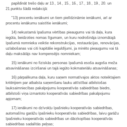
papildināt trešo daļu ar 13., 14., 15., 16., 17., 18., 19., 20. un
21.punktu šādā redakcijā:
"13) procentu ienākumi un tiem pielīdzināmie ienākumi, arī ar
procentu ienākumu saistītie ienākumi;
14) nekustamā īpašuma vērtības pieaugums vai tā daļa, kura
iegūta, beidzoties nomas līgumam, un kuru nodrošināja iznomātajā
īpašumā nomnieka veiktie rekonstrukcijas, restaurācijas, renovācijas,
uzlabošanas vai citi kapitālie ieguldījumi, ja minēto pieaugumu vai tā
daļu maksātājs nav kompensējis nomniekam;
15) ienākumi no fiziskās personas īpašumā esoša augoša meža
atsavināšanas izciršanai un tajā iegūto kokmateriālu atsavināšanas;
16) pārpalikuma daļa, kuru saņem normatīvajos aktos noteiktajiem
kritērijiem par atbalsta saņemšanu lauku attīstībai atbilstošas
lauksaimniecības pakalpojumu kooperatīvās sabiedrības biedrs,
atbilstoši viņa izmantoto kooperatīvās sabiedrības pakalpojumu
apjomam;
17) ienākumi no dzīvokļu īpašnieku kooperatīvās sabiedrības,
automašīnu garāžu īpašnieku kooperatīvās sabiedrības, laivu garāžu
īpašnieku kooperatīvās sabiedrības un dārzkopības kooperatīvās
sabiedrības sadalītās peļņas;