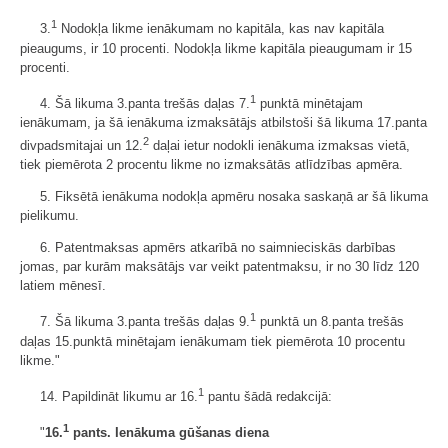
1
3.
Nodokļa likme ienākumam no kapitāla, kas nav kapitāla
pieaugums, ir 10 procenti. Nodokļa likme kapitāla pieaugumam ir 15
procenti.
1
4. Šā likuma 3.panta trešās daļas 7.
punktā minētajam
ienākumam, ja šā ienākuma izmaksātājs atbilstoši šā likuma 17.panta
2
divpadsmitajai un 12.
daļai ietur nodokli ienākuma izmaksas vietā,
tiek piemērota 2 procentu likme no izmaksātās atlīdzības apmēra.
5. Fiksētā ienākuma nodokļa apmēru nosaka saskaņā ar šā likuma
pielikumu.
6. Patentmaksas apmērs atkarībā no saimnieciskās darbības
jomas, par kurām maksātājs var veikt patentmaksu, ir no 30 līdz 120
latiem mēnesī.
1
7. Šā likuma 3.panta trešās daļas 9.
punktā un 8.panta trešās
daļas 15.punktā minētajam ienākumam tiek piemērota 10 procentu
likme."
1
14. Papildināt likumu ar 16.
pantu šādā redakcijā:
1
"
16.
pants. Ienākuma gūšanas diena