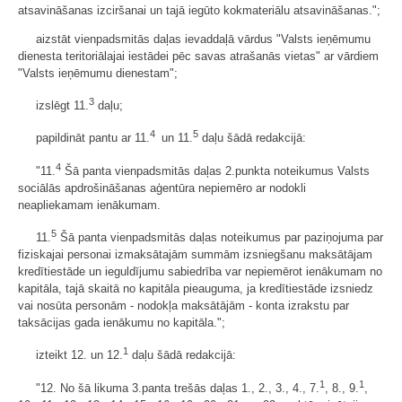
atsavināšanas izciršanai un tajā iegūto kokmateriālu atsavināšanas.";
aizstāt vienpadsmitās daļas ievaddaļā vārdus "Valsts ieņēmumu
dienesta teritoriālajai iestādei pēc savas atrašanās vietas" ar vārdiem
"Valsts ieņēmumu dienestam";
3
izslēgt 11.
daļu;
4
5
papildināt pantu ar 11.
un 11.
daļu šādā redakcijā:
4
"11.
Šā panta vienpadsmitās daļas 2.punkta noteikumus Valsts
sociālās apdrošināšanas aģentūra nepiemēro ar nodokli
neapliekamam ienākumam.
5
11.
Šā panta vienpadsmitās daļas noteikumus par paziņojuma par
fiziskajai personai izmaksātajām summām izsniegšanu maksātājam
kredītiestāde un ieguldījumu sabiedrība var nepiemērot ienākumam no
kapitāla, tajā skaitā no kapitāla pieauguma, ja kredītiestāde izsniedz
vai nosūta personām - nodokļa maksātājām - konta izrakstu par
taksācijas gada ienākumu no kapitāla.";
1
izteikt 12. un 12.
daļu šādā redakcijā:
1
1
"12. No šā likuma 3.panta trešās daļas 1., 2., 3., 4., 7.
, 8., 9.
,