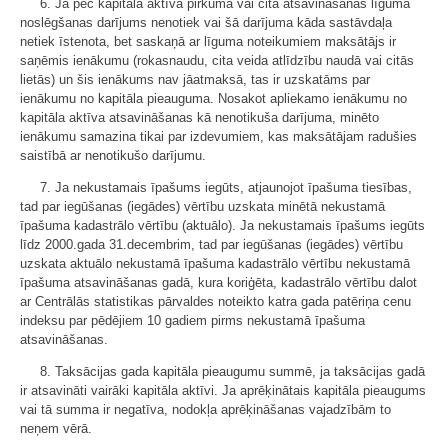
6. Ja pēc kapitāla aktīva pirkuma vai cita atsavināšanas līguma
noslēgšanas darījums nenotiek vai šā darījuma kāda sastāvdaļa
netiek īstenota, bet saskaņā ar līguma noteikumiem maksātājs ir
saņēmis ienākumu (rokasnaudu, cita veida atlīdzību naudā vai citās
lietās) un šis ienākums nav jāatmaksā, tas ir uzskatāms par
ienākumu no kapitāla pieauguma. Nosakot apliekamo ienākumu no
kapitāla aktīva atsavināšanas kā nenotikuša darījuma, minēto
ienākumu samazina tikai par izdevumiem, kas maksātājam radušies
saistībā ar nenotikušo darījumu.
7. Ja nekustamais īpašums iegūts, atjaunojot īpašuma tiesības,
tad par iegūšanas (iegādes) vērtību uzskata minētā nekustamā
īpašuma kadastrālo vērtību (aktuālo). Ja nekustamais īpašums iegūts
līdz 2000.gada 31.decembrim, tad par iegūšanas (iegādes) vērtību
uzskata aktuālo nekustamā īpašuma kadastrālo vērtību nekustamā
īpašuma atsavināšanas gadā, kura koriģēta, kadastrālo vērtību dalot
ar Centrālās statistikas pārvaldes noteikto katra gada patēriņa cenu
indeksu par pēdējiem 10 gadiem pirms nekustamā īpašuma
atsavināšanas.
8. Taksācijas gada kapitāla pieaugumu summē, ja taksācijas gadā
ir atsavināti vairāki kapitāla aktīvi. Ja aprēķinātais kapitāla pieaugums
vai tā summa ir negatīva, nodokļa aprēķināšanas vajadzībām to
neņem vērā.