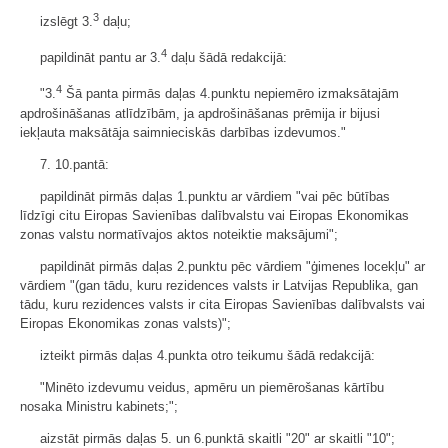
3
izslēgt 3.
daļu;
4
papildināt pantu ar 3.
daļu šādā redakcijā:
4
"3.
Šā panta pirmās daļas 4.punktu nepiemēro izmaksātajām
apdrošināšanas atlīdzībām, ja apdrošināšanas prēmija ir bijusi
iekļauta maksātāja saimnieciskās darbības izdevumos."
7. 10.pantā:
papildināt pirmās daļas 1.punktu ar vārdiem "vai pēc būtības
līdzīgi citu Eiropas Savienības dalībvalstu vai Eiropas Ekonomikas
zonas valstu normatīvajos aktos noteiktie maksājumi";
papildināt pirmās daļas 2.punktu pēc vārdiem "ģimenes locekļu" ar
vārdiem "(gan tādu, kuru rezidences valsts ir Latvijas Republika, gan
tādu, kuru rezidences valsts ir cita Eiropas Savienības dalībvalsts vai
Eiropas Ekonomikas zonas valsts)";
izteikt pirmās daļas 4.punkta otro teikumu šādā redakcijā:
"Minēto izdevumu veidus, apmēru un piemērošanas kārtību
nosaka Ministru kabinets;";
aizstāt pirmās daļas 5. un 6.punktā skaitli "20" ar skaitli "10";