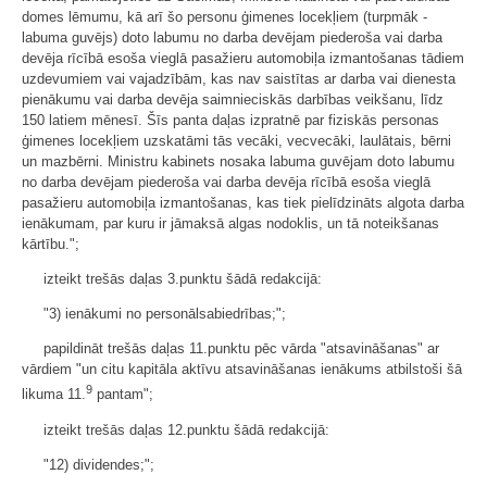
domes lēmumu, kā arī šo personu ģimenes locekļiem (turpmāk -
labuma guvējs) doto labumu no darba devējam piederoša vai darba
devēja rīcībā esoša vieglā pasažieru automobiļa izmantošanas tādiem
uzdevumiem vai vajadzībām, kas nav saistītas ar darba vai dienesta
pienākumu vai darba devēja saimnieciskās darbības veikšanu, līdz
150 latiem mēnesī. Šīs panta daļas izpratnē par fiziskās personas
ģimenes locekļiem uzskatāmi tās vecāki, vecvecāki, laulātais, bērni
un mazbērni. Ministru kabinets nosaka labuma guvējam doto labumu
no darba devējam piederoša vai darba devēja rīcībā esoša vieglā
pasažieru automobiļa izmantošanas, kas tiek pielīdzināts algota darba
ienākumam, par kuru ir jāmaksā algas nodoklis, un tā noteikšanas
kārtību.";
izteikt trešās daļas 3.punktu šādā redakcijā:
"3) ienākumi no personālsabiedrības;";
papildināt trešās daļas 11.punktu pēc vārda "atsavināšanas" ar
vārdiem "un citu kapitāla aktīvu atsavināšanas ienākums atbilstoši šā
9
likuma 11.
pantam";
izteikt trešās daļas 12.punktu šādā redakcijā:
"12) dividendes;";