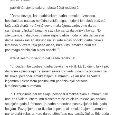
papildināt piekto daļu ar tekstu šādā redakcijā:
"Darba devējs, kas darbiniekam darba samaksu izmaksā
bezskaidras naudas norēķinu veidā, algas nodokli iemaksā budžetā
tajā pašā dienā, kurā viņš devis maksājuma uzdevumu darba
samaksas pārskaitīšanai no sava konta uz darbinieka kontu. No
steidzamos, īslaicīgos, vienreizējos darbos nodarbinātu darbinieku
darba samaksas aprēķināto un ieturēto algas nodokli darba devējs
iemaksā budžetā tajā pašā dienā, kurā viņš iemaksā budžetā
pastāvīgo darbinieku algas nodokli.";
izteikt sesto un septīto daļu šādā redakcijā:
"6. Gadam beidzoties, darba devējs ne vēlāk kā 15 dienu laikā pēc
darbinieka pieprasījuma saņemšanas izsniedz viņam paziņojumu par
fiziskajai personai izmaksātajām summām, kā arī nosūta Valsts
ieņēmumu dienestam paziņojumu par fiziskajai personai
izmaksātajām summām.
7. Paziņojums par fiziskajai personai izmaksātajām summām tiek
nosūtīts Valsts ieņēmumu dienestam ne vēlāk kā taksācijas gadam
sekojošā gada 1.februārī, ja darba attiecības pastāvējušas līdz gada
beigām. Paziņojumu par fiziskajai personai izmaksātajām summām
par to darbinieku, ar kuru darba attiecības nav pastāvējušas līdz gada