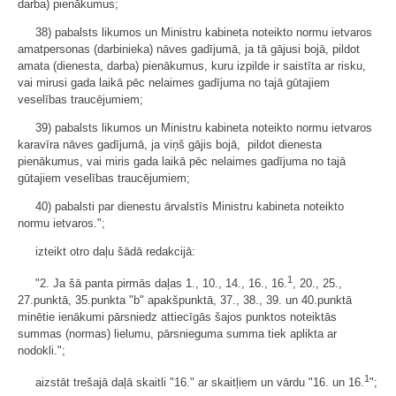
darba) pienākumus;
38) pabalsts likumos un Ministru kabineta noteikto normu ietvaros
amatpersonas (darbinieka) nāves gadījumā, ja tā gājusi bojā, pildot
amata (dienesta, darba) pienākumus, kuru izpilde ir saistīta ar risku,
vai mirusi gada laikā pēc nelaimes gadījuma no tajā gūtajiem
veselības traucējumiem;
39) pabalsts likumos un Ministru kabineta noteikto normu ietvaros
karavīra nāves gadījumā, ja viņš gājis bojā, pildot dienesta
pienākumus, vai miris gada laikā pēc nelaimes gadījuma no tajā
gūtajiem veselības traucējumiem;
40) pabalsti par dienestu ārvalstīs Ministru kabineta noteikto
normu ietvaros.";
izteikt otro daļu šādā redakcijā:
1
"2. Ja šā panta pirmās daļas 1., 10., 14., 16., 16.
, 20., 25.,
27.punktā, 35.punkta "b" apakšpunktā, 37., 38., 39. un 40.punktā
minētie ienākumi pārsniedz attiecīgās šajos punktos noteiktās
summas (normas) lielumu, pārsnieguma summa tiek aplikta ar
nodokli.";
1
aizstāt trešajā daļā skaitli "16." ar skaitļiem un vārdu "16. un 16.
";