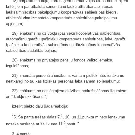
18) pārpalikuma daļa, kuru saņem normatīvajos aktos noteiktajiem
kritērijiem par atbalsta saņemšanu lauku attīstībai atbilstošas
lauksaimniecības pakalpojumu kooperatīvās sabiedrības biedrs,
atbilstoši viņa izmantoto kooperatīvās sabiedrības pakalpojumu
apjomam;
19) ienākums no dzīvokļu īpašnieku kooperatīvās sabiedrības,
automašīnu garāžu īpašnieku kooperatīvās sabiedrības, laivu garāžu
īpašnieku kooperatīvās sabiedrības un dārzkopības kooperatīvās
sabiedrības sadalītās peļņas;
20) ienākums no privātajos pensiju fondos veikto iemaksu
ieguldīšanas;
21) iznomāta personāla ienākums vai tam pielīdzināts ienākums
neatkarīgi no tā, kas fiziskās personas labā saņem šo ienākumu;
22) ienākums no noslēgtajiem dzīvības apdrošināšanas līgumiem
ar līdzekļu uzkrāšanu.";
izteikt piekto daļu šādā reakcijā:
1
"5. Šā panta trešās daļas 7.
, 10. un 11.punktā minēto ienākumu
9
nosaka saskaņā ar šā likuma 11.
pantu."
3. 4.pantā: