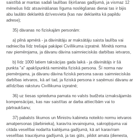
saistībā ar mantas sadali laulības šķiršanas gadījumā, ja vismaz 12
mēnešus līdz atsavināšanas līguma noslēgšanas dienai tas ir bijis
abu laulāto deklarētā dzīvesvieta (kas nav deklarēta kā papildu
adrese);
35) dāvanas no fiziskajām personām:
a) pilnā apmērā - ja dāvinātāju ar maksātāju saista laulība vai
radniecība līdz trešajai pakāpei Civillikuma izpratnē. Minētā norma
nav piemērojama, ja dāvanu dāvina saimnieciskās darbības ietvaros,
b) līdz 1000 latiem taksācijas gada laikā - ja dāvinātājs ir šā
punkta "a" apakšpunktā neminēta fiziskā persona. Šī norma nav
piemērojama, ja dāvanu dāvina fiziskā persona savas saimnieciskās
darbības ietvaros, kā arī tad, ja fiziskā persona ir saņēmusi dāvanu ar
atlīdzības raksturu Civillikuma izpratnē;
36) uz tiesas sprieduma pamata no valsts budžeta izmaksājamās
kompensācijas, kas nav saistītas ar darba attiecībām vai to
pārtraukšanu;
37) pabalsts likumos un Ministru kabineta noteikto normu ietvaros
amatpersonas (darbinieka), karavīra ievainojuma, sakropļojuma vai
citāda veselībai nodarīta kaitējuma gadījumā, kā arī karavīram
veselības traucējuma gadījumā, ja tas gūts, pildot amata (dienesta,