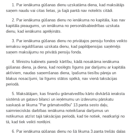
1. Par ienākuma gūšanas dienu uzskatāma diena, kad maksātājs
saņem naudu vai citas lietas, ja šajā pantā nav noteikts citādi.
2. Par ienākuma gūšanas dienu no ienākuma no kapitāla, kas nav
kapitāla pieaugums, un ienākuma no personālsabiedrības uzskata
dienu, kad ienākums aprēķināts.
3. Par ienākuma gūšanas dienu no privātajos pensiju fondos veikto
iemaksu ieguldīšanas uzskata dienu, kad papildpensijas saņēmējs
saņem maksājumu no privātā pensiju fonda.
4. Ministru kabinets paredz kārtību, kādā nosakāma ienākuma
gūšanas diena, ja diena, kad noslēgts līgums par darījumu ar kapitāla
aktīviem, naudas saņemšanas diena, īpašuma tiesību pāreja un
blakus nosacījumi, lai līgums stātos spēkā, nav vienā taksācijas
periodā.
5. Maksātājam, kas finanšu grāmatvedību kārto divkāršā ieraksta
sistēmā un gatavo bilanci un ieņēmumu un izdevumu pārskatu
saskaņā ar likuma "Par grāmatvedību" 13.panta sesto daļu,
saimnieciskās darbības ienākuma noteikšanai darījumus un
notikumus atzīst tajā taksācijas periodā, kad tie notiek, neatkarīgi no
tā, kad tiek veikti norēķini.
6. Par ienākuma gūšanas dienu no šā likuma 3.panta trešās daļas