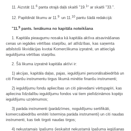
6
1
11. Aizstāt 11.
panta otrajā daļā skaitli "19.
" ar skaitli "33.".
9
10
12. Papildināt likumu ar 11.
un 11.
pantu šādā redakcijā:
9
"11.
pants. Ienākuma no kapitāla noteikšana
1. Kapitāla pieaugumu nosaka kā kapitāla aktīva atsavināšanas
cenas un iegādes vērtības starpību, arī atlīdzības, kas saņemta
atbilstoši likvidācijas kvotai Komerclikuma izpratnē, un attiecīgā
ieguldījuma vērtības starpību.
2. Šā likuma izpratnē kapitāla aktīvi ir:
1) akcijas, kapitāla daļas, pajas, ieguldījumi personālsabiedrībā un
citi Finanšu instrumentu tirgus likumā minētie finanšu instrumenti;
2) ieguldījumu fondu apliecības un citi pārvedami vērtspapīri, kas
apliecina līdzdalību ieguldījumu fondos vai tiem pielīdzināmos kopējo
ieguldījumu uzņēmumos;
3) parāda instrumenti (parādzīmes, noguldījumu sertifikāti,
komercsabiedrību emitēti īstermiņa parāda instrumenti) un citi naudas
instrumenti, kas tiek tirgoti naudas tirgos;
4) nekustamais īpašums (ieskaitot nekustamā īpašuma iegūšanas