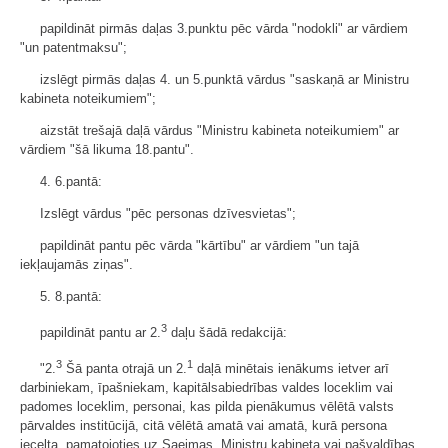
papildināt pirmās daļas 3.punktu pēc vārda "nodokli" ar vārdiem
"un patentmaksu";
izslēgt pirmās daļas 4. un 5.punktā vārdus "saskaņā ar Ministru
kabineta noteikumiem";
aizstāt trešajā daļā vārdus "Ministru kabineta noteikumiem" ar
vārdiem "šā likuma 18.pantu".
4. 6.pantā:
Izslēgt vārdus "pēc personas dzīvesvietas";
papildināt pantu pēc vārda "kārtību" ar vārdiem "un tajā
iekļaujamās ziņas".
5. 8.pantā:
3
papildināt pantu ar 2.
daļu šādā redakcijā:
3
1
"2.
Šā panta otrajā un 2.
daļā minētais ienākums ietver arī
darbiniekam, īpašniekam, kapitālsabiedrības valdes loceklim vai
padomes loceklim, personai, kas pilda pienākumus vēlētā valsts
pārvaldes institūcijā, citā vēlētā amatā vai amatā, kurā persona
iecelta, pamatojoties uz Saeimas, Ministru kabineta vai pašvaldības