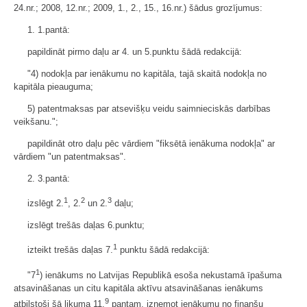
24.nr.; 2008, 12.nr.; 2009, 1., 2., 15., 16.nr.) šādus grozījumus:
1. 1.pantā:
papildināt pirmo daļu ar 4. un 5.punktu šādā redakcijā:
"4) nodokļa par ienākumu no kapitāla, tajā skaitā nodokļa no
kapitāla pieauguma;
5) patentmaksas par atsevišķu veidu saimnieciskās darbības
veikšanu.";
papildināt otro daļu pēc vārdiem "fiksētā ienākuma nodokļa" ar
vārdiem "un patentmaksas".
2. 3.pantā:
1
2
3
izslēgt 2.
, 2.
un 2.
daļu;
izslēgt trešās daļas 6.punktu;
1
izteikt trešās daļas 7.
punktu šādā redakcijā:
1
"7
) ienākums no Latvijas Republikā esoša nekustamā īpašuma
atsavināšanas un citu kapitāla aktīvu atsavināšanas ienākums
9
atbilstoši šā likuma 11.
pantam, izņemot ienākumu no finanšu