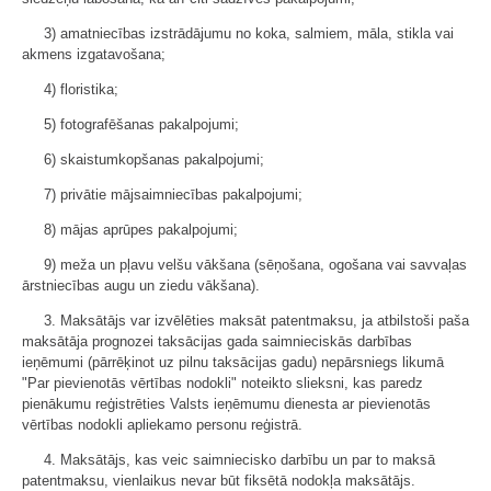
3) amatniecības izstrādājumu no koka, salmiem, māla, stikla vai
akmens izgatavošana;
4) floristika;
5) fotografēšanas pakalpojumi;
6) skaistumkopšanas pakalpojumi;
7) privātie mājsaimniecības pakalpojumi;
8) mājas aprūpes pakalpojumi;
9) meža un pļavu velšu vākšana (sēņošana, ogošana vai savvaļas
ārstniecības augu un ziedu vākšana).
3. Maksātājs var izvēlēties maksāt patentmaksu, ja atbilstoši paša
maksātāja prognozei taksācijas gada saimnieciskās darbības
ieņēmumi (pārrēķinot uz pilnu taksācijas gadu) nepārsniegs likumā
"Par pievienotās vērtības nodokli" noteikto slieksni, kas paredz
pienākumu reģistrēties Valsts ieņēmumu dienesta ar pievienotās
vērtības nodokli apliekamo personu reģistrā.
4. Maksātājs, kas veic saimniecisko darbību un par to maksā
patentmaksu, vienlaikus nevar būt fiksētā nodokļa maksātājs.