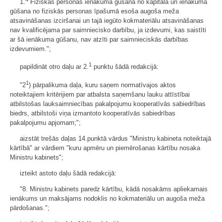
1.
Fiziskās personas ienākuma gūšana no kapitāla un ienākuma
gūšana no fiziskās personas īpašumā esoša augoša meža
atsavināšanas izciršanai un tajā iegūto kokmateriālu atsavināšanas
nav kvalificējama par saimniecisko darbību, ja izdevumi, kas saistīti
ar šā ienākuma gūšanu, nav atzīti par saimnieciskās darbības
izdevumiem.";
1
papildināt otro daļu ar 2.
punktu šādā redakcijā:
1
"2
) pārpalikuma daļa, kuru saņem normatīvajos aktos
noteiktajiem kritērijiem par atbalsta saņemšanu lauku attīstībai
atbilstošas lauksaimniecības pakalpojumu kooperatīvās sabiedrības
biedrs, atbilstoši viņa izmantoto kooperatīvās sabiedrības
pakalpojumu apjomam;";
aizstāt trešās daļas 14.punktā vārdus "Ministru kabineta noteiktajā
kārtībā" ar vārdiem "kuru apmēru un piemērošanas kārtību nosaka
Ministru kabinets";
izteikt astoto daļu šādā redakcijā:
"8. Ministru kabinets paredz kārtību, kādā nosakāms apliekamais
ienākums un maksājams nodoklis no kokmateriālu un augoša meža
pārdošanas.";