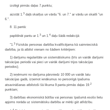
izslēgt pirmās daļas 7.punktu;
3
aizstāt 1.
daļā skaitļus un vārdu "6. un 7." ar vārdu un skaitli "un
6.".
8. 11.pantā:
3
4
papildināt pantu ar 1.
un 1.
daļu šādā redakcijā:
3
"1.
Fiziskās personas darbība kvalificējama kā saimnieciskā
darbība, ja tā atbilst vienam no šādiem kritērijiem:
1) darījumu regularitāte un sistemātiskums (trīs un vairāk darījumi
taksācijas periodā vai pieci un vairāk darījumi trijos taksācijas
periodos);
2) ieņēmumi no darījuma pārsniedz 10 000 un vairāk latu
taksācijas gadā, izņemot ienākumus no personīgā īpašuma
2
atsavināšanas atbilstoši šā likuma 9.panta pirmās daļas 19.
punktam;
3) darbības ekonomiskā būtība vai personas īpašumā esošo lietu
apjoms norāda uz sistemātisku darbību ar mērķi gūt atlīdzību.
4