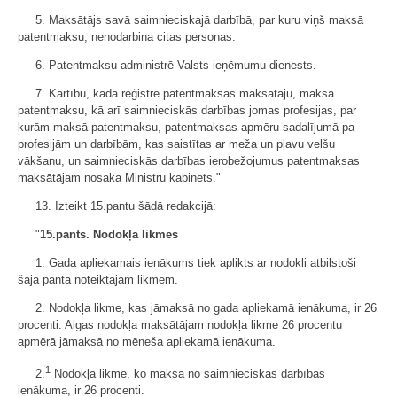
5. Maksātājs savā saimnieciskajā darbībā, par kuru viņš maksā
patentmaksu, nenodarbina citas personas.
6. Patentmaksu administrē Valsts ieņēmumu dienests.
7. Kārtību, kādā reģistrē patentmaksas maksātāju, maksā
patentmaksu, kā arī saimnieciskās darbības jomas profesijas, par
kurām maksā patentmaksu, patentmaksas apmēru sadalījumā pa
profesijām un darbībām, kas saistītas ar meža un pļavu velšu
vākšanu, un saimnieciskās darbības ierobežojumus patentmaksas
maksātājam nosaka Ministru kabinets."
13. Izteikt 15.pantu šādā redakcijā:
"
15.pants. Nodokļa likmes
1. Gada apliekamais ienākums tiek aplikts ar nodokli atbilstoši
šajā pantā noteiktajām likmēm.
2. Nodokļa likme, kas jāmaksā no gada apliekamā ienākuma, ir 26
procenti. Algas nodokļa maksātājam nodokļa likme 26 procentu
apmērā jāmaksā no mēneša apliekamā ienākuma.
1
2.
Nodokļa likme, ko maksā no saimnieciskās darbības
ienākuma, ir 26 procenti.