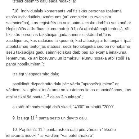
izteikt desmito daļu šādā redakcijā:
"10. Individuālais komersants vai fiziskās personas īpašumā
esošs individuālais uzņēmums (arī zemnieka un zvejnieka
saimniecība), kas reģistrēts un veic saimniecisko darbību saskaņā ar
Reģionālās attīstības likumu noteiktā īpaši atbalstāmajā teritorijā, šīs
fiziskās personas taksācijas gada saimnieciskās darbības
zaudējumus, kas radušies laikposmā, kad attiecīgajai teritorijai ir īpaši
atbalstāmās teritorijas statuss, sedz hronoloģiskā secībā no nākamo
sešu taksācijas gadu saimnieciskās darbības apliekamā ienākuma.
Ieņēmumu, kā arī izdevumu un izmaksu lielumu nosaka atbilstoši šā
panta noteikumiem.";
izslēgt vienpadsmito daļu;
papildināt divpadsmito daļu pēc vārda "aprobežojumiem" ar
vārdiem "vai gūstot ienākumu no kustamas lietas atsavināšanas, kas
3
atbilst tikai šā panta 1.
daļas 2.punktam";
aizstāt trīspadsmitajā daļā skaitli "4000" ar skaitli "2000".
1
9. Izslēgt 11.
panta sesto un devīto daļu.
5
10. Papildināt 11.
panta astoto daļu pēc vārdiem "fiksēto
ienākuma nodokli" ar vārdiem "vai patentmaksu".