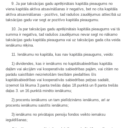
9. Ja par taksācijas gadu aprēķinātais kapitāla pieaugums no
viena kapitāla aktīva atsavināšanas ir negatīvs, bet no cita kapitāla
aktīva atsavināšanas - pozitīvs, tad radušos zaudējumus attiecībā uz
taksācijas gadu var segt ar pozitīvo kapitāla pieaugumu.
10. Ja par taksācijas gadu aprēķinātais kapitāla pieaugums vai tā
summa ir negatīva, tad radušos zaudējumus nevar segt no nākamo
taksācijas gadu kapitāla pieauguma vai uz taksācijas gada cita veida
ienākumu rēķina.
11. Ienākumu no kapitāla, kas nav kapitāla pieaugums, veido:
1) dividendes, kas ir ienākums no kapitālsabiedrības kapitāla
daļām vai akcijām vai kooperatīvās sabiedrības pajām, vai citām no
parādu saistībām neizrietošām tiesībām piedalīties šīs
kapitālsabiedrības vai kooperatīvās sabiedrības peļņas sadalē,
izņemot šā likuma 3.panta trešās daļas 18.punktā un 8.panta trešās
daļas 3. un 16.punktā minēto ienākumu;
2) procentu ienākums un tam pielīdzināms ienākums, arī ar
procentu ienākumu saistīts ienākums;
3) ienākums no privātajos pensiju fondos veikto iemaksu
ieguldīšanas;