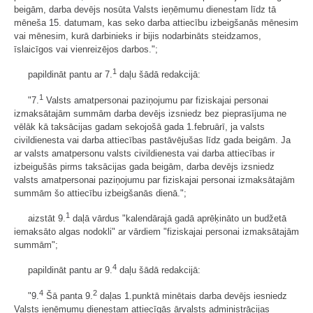
beigām, darba devējs nosūta Valsts ieņēmumu dienestam līdz tā
mēneša 15. datumam, kas seko darba attiecību izbeigšanās mēnesim
vai mēnesim, kurā darbinieks ir bijis nodarbināts steidzamos,
īslaicīgos vai vienreizējos darbos.";
1
papildināt pantu ar 7.
daļu šādā redakcijā:
1
"7.
Valsts amatpersonai paziņojumu par fiziskajai personai
izmaksātajām summām darba devējs izsniedz bez pieprasījuma ne
vēlāk kā taksācijas gadam sekojošā gada 1.februārī, ja valsts
civildienesta vai darba attiecības pastāvējušas līdz gada beigām. Ja
ar valsts amatpersonu valsts civildienesta vai darba attiecības ir
izbeigušās pirms taksācijas gada beigām, darba devējs izsniedz
valsts amatpersonai paziņojumu par fiziskajai personai izmaksātajām
summām šo attiecību izbeigšanās dienā.";
1
aizstāt 9.
daļā vārdus "kalendārajā gadā aprēķināto un budžetā
iemaksāto algas nodokli" ar vārdiem "fiziskajai personai izmaksātajām
summām";
4
papildināt pantu ar 9.
daļu šādā redakcijā:
4
2
"9.
Šā panta 9.
daļas 1.punktā minētais darba devējs iesniedz
Valsts ieņēmumu dienestam attiecīgās ārvalsts administrācijas