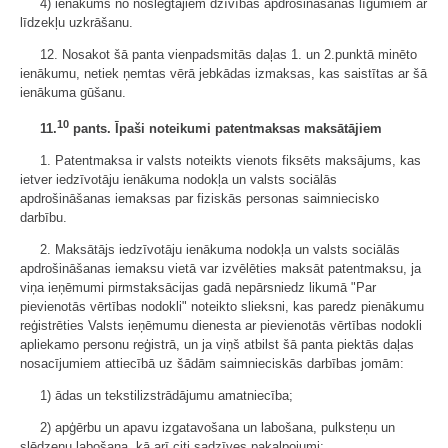
4) ienākums no noslēgtajiem dzīvības apdrošināšanas līgumiem ar
līdzekļu uzkrāšanu.
12. Nosakot šā panta vienpadsmitās daļas 1. un 2.punktā minēto
ienākumu, netiek ņemtas vērā jebkādas izmaksas, kas saistītas ar šā
ienākuma gūšanu.
10
11.
pants. Īpaši noteikumi patentmaksas maksātājiem
1. Patentmaksa ir valsts noteikts vienots fiksēts maksājums, kas
ietver iedzīvotāju ienākuma nodokļa un valsts sociālās
apdrošināšanas iemaksas par fiziskās personas saimniecisko
darbību.
2. Maksātājs iedzīvotāju ienākuma nodokļa un valsts sociālās
apdrošināšanas iemaksu vietā var izvēlēties maksāt patentmaksu, ja
viņa ieņēmumi pirmstaksācijas gadā nepārsniedz likumā "Par
pievienotās vērtības nodokli" noteikto slieksni, kas paredz pienākumu
reģistrēties Valsts ieņēmumu dienesta ar pievienotās vērtības nodokli
apliekamo personu reģistrā, un ja viņš atbilst šā panta piektās daļas
nosacījumiem attiecībā uz šādām saimnieciskās darbības jomām:
1) ādas un tekstilizstrādājumu amatniecība;
2) apģērbu un apavu izgatavošana un labošana, pulksteņu un
slēdzeņu labošana, kā arī citi sadzīves pakalpojumi;