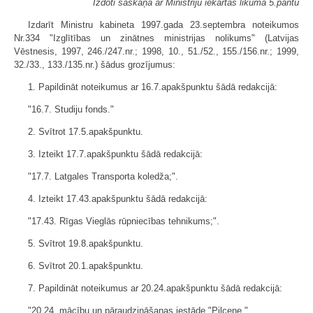
Izdoti saskaņā ar Ministriju iekārtas likuma 5.pantu
Izdarīt Ministru kabineta 1997.gada 23.septembra noteikumos
Nr.334 "Izglītības un zinātnes ministrijas nolikums" (Latvijas
Vēstnesis, 1997, 246./247.nr.; 1998, 10., 51./52., 155./156.nr.; 1999,
32./33., 133./135.nr.) šādus grozījumus:
1. Papildināt noteikumus ar 16.7.apakšpunktu šādā redakcijā:
"16.7. Studiju fonds."
2. Svītrot 17.5.apakšpunktu.
3. Izteikt 17.7.apakšpunktu šādā redakcijā:
"17.7. Latgales Transporta koledža;".
4. Izteikt 17.43.apakšpunktu šādā redakcijā:
"17.43. Rīgas Vieglās rūpniecības tehnikums;".
5. Svītrot 19.8.apakšpunktu.
6. Svītrot 20.1.apakšpunktu.
7. Papildināt noteikumus ar 20.24.apakšpunktu šādā redakcijā:
"20.24. mācību un pāraudzināšanas iestāde "Pilcene."