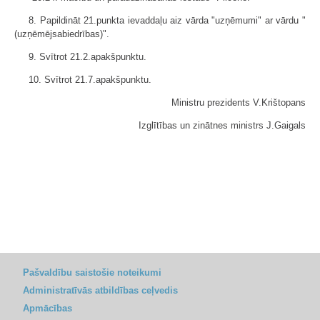
8. Papildināt 21.punkta ievaddaļu aiz vārda "uzņēmumi" ar vārdu "
(uzņēmējsabiedrības)".
9. Svītrot 21.2.apakšpunktu.
10. Svītrot 21.7.apakšpunktu.
Ministru prezidents V.Krištopans
Izglītības un zinātnes ministrs J.Gaigals
Pašvaldību saistošie noteikumi
Administratīvās atbildības ceļvedis
Apmācības