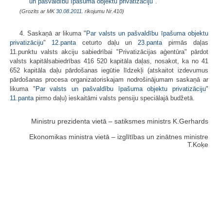
un pašvaldību īpašuma objektu privatizāciju
".
(Grozīts ar MK
30.08.2011.
rīkojumu Nr.410)
4. Saskaņā ar likuma "
Par valsts un pašvaldību īpašuma objektu
privatizāciju
"
12.panta
ceturto daļu un
23.panta
pirmās daļas
11.punktu valsts akciju sabiedrībai "Privatizācijas aģentūra" pārdot
valsts kapitālsabiedrības 416 520 kapitāla daļas, nosakot, ka no 41
652 kapitāla daļu pārdošanas iegūtie līdzekļi (atskaitot izdevumus
pārdošanas procesa organizatoriskajam nodrošinājumam saskaņā ar
likuma "
Par valsts un pašvaldību īpašuma objektu privatizāciju
"
11.panta
pirmo daļu) ieskaitāmi valsts pensiju speciālajā budžetā.
Ministru prezidenta vietā – satiksmes ministrs K.Gerhards
Ekonomikas ministra vietā – izglītības un zinātnes ministre
T.Koķe