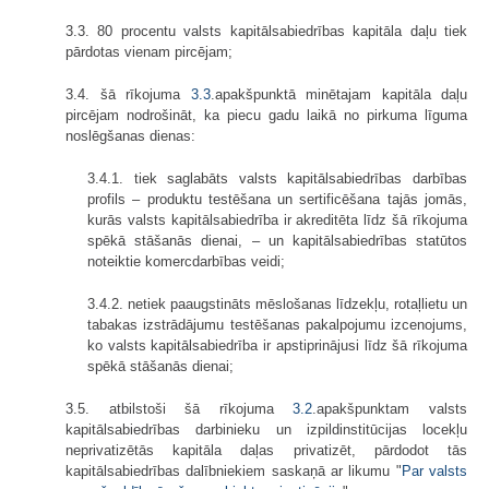
3.3. 80 procentu valsts kapitālsabiedrības kapitāla daļu tiek
pārdotas vienam pircējam;
3.4. šā rīkojuma
3.3
.apakšpunktā minētajam kapitāla daļu
pircējam nodrošināt, ka piecu gadu laikā no pirkuma līguma
noslēgšanas dienas:
3.4.1. tiek saglabāts valsts kapitālsabiedrības darbības
profils – produktu testēšana un sertificēšana tajās jomās,
kurās valsts kapitālsabiedrība ir akreditēta līdz šā rīkojuma
spēkā stāšanās dienai, – un kapitālsabiedrības statūtos
noteiktie komercdarbības veidi;
3.4.2. netiek paaugstināts mēslošanas līdzekļu, rotaļlietu un
tabakas izstrādājumu testēšanas pakalpojumu izcenojums,
ko valsts kapitālsabiedrība ir apstiprinājusi līdz šā rīkojuma
spēkā stāšanās dienai;
3.5. atbilstoši šā rīkojuma
3.2
.apakšpunktam valsts
kapitālsabiedrības darbinieku un izpildinstitūcijas locekļu
neprivatizētās kapitāla daļas privatizēt, pārdodot tās
kapitālsabiedrības dalībniekiem saskaņā ar likumu "
Par valsts