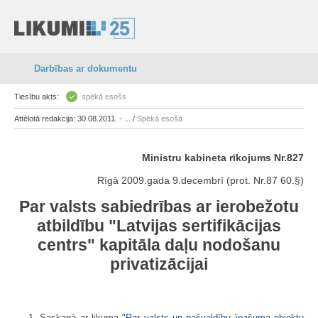
Darbības ar dokumentu
Tiesību akts:
spēkā esošs
Attēlotā redakcija: 30.08.2011. - ... /
Spēkā esošā
Ministru kabineta rīkojums Nr.827
Rīgā 2009.gada 9.decembrī (prot. Nr.87 60.§)
Par valsts sabiedrības ar ierobežotu
atbildību "Latvijas sertifikācijas
centrs" kapitāla daļu nodošanu
privatizācijai
1. Saskaņā ar likuma "
Par valsts un pašvaldību īpašuma objektu