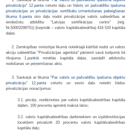
privatizāciju
"
12.panta
ceturto daļu un
Valsts un pašvaldību īpašuma
privatizācijas un privatizācijas sertifikātu izmantošanas pabeigšanas
likuma
6.panta
otro daļu nodot privatizācijai valsts sabiedrības ar
ierobežotu atbildību "Latvijas sertifikācijas centrs" (reģ.
Nr.50003298751) (turpmāk – valsts kapitālsabiedrība) 416 520 kapitāla
daļas.
2. Zemkopības ministrijai likumā noteiktajā kārtībā nodot un valsts
akciju sabiedrībai "Privatizācijas aģentūra" pārņemt savā turējumā šā
rīkojuma
1.punktā
minētās kapitāla daļas, sastādīt atbilstošu
nodošanas un pieņemšanas aktu.
3. Saskaņā ar likuma "
Par valsts un pašvaldību īpašuma objektu
privatizāciju
"
12.panta
ceturto un sesto daļu noteikt šādus
privatizācijas nosacījumus:
3.1. pircējs, norēķinoties par valsts kapitālsabiedrības kapitāla
daļām, 100 procentu apmērā maksā latos;
3.2. valsts kapitālsabiedrības darbiniekiem un izpildinstitūcijas
locekļiem privatizēt 20 procentu valsts kapitālsabiedrības
kapitāla daļu;