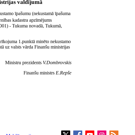
strijas valdījumā
nekustamo īpašumu (nekustamā īpašuma
enības kadastra apzīmējums
 001) - Tukuma novadā, Tukumā,
šā rīkojuma 1.punktā minēto nekustamo
ā uz valsts vārda Finanšu ministrijas
Ministru prezidents
V.Dombrovskis
Finanšu ministrs
E.Repše