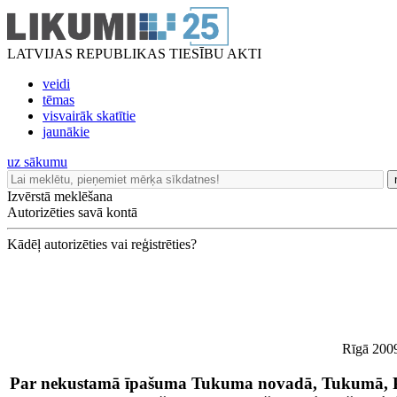
LATVIJAS REPUBLIKAS TIESĪBU AKTI
veidi
tēmas
visvairāk skatītie
jaunākie
uz sākumu
Izvērstā meklēšana
Autorizēties savā kontā
Kādēļ autorizēties vai reģistrēties?
Rīgā 2009
Par nekustamā īpašuma Tukuma novadā, Tukumā, Pu