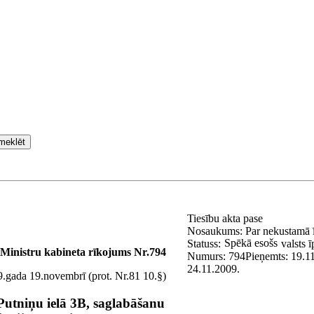
meklēt
Tiesību akta pase
Nosaukums:
Par nekustamā 
Spēkā esošs
Statuss:
valsts 
Ministru kabineta rīkojums Nr.794
Numurs:
794
Pieņemts:
19.1
24.11.2009.
.gada 19.novembrī (prot. Nr.81 10.§)
tniņu ielā 3B, saglabāšanu