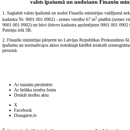
valsts īpašumā un nodošanu Finanšu mini
1. Saglabāt valsts īpašumā un nodot Finanšu ministrijas valdījumā 
2
kadastra Nr. 9001 001 0902) - zemes vienību 67 m
platībā (zemes vi
9001 001 0902) un būvi (būves kadastra apzīmējums 9001 001 0902
Putniņu ielā 3B.
2. Finanšu ministrijai pārņemt no Latvijas Republikas Prokuratūras 
īpašumu un normatīvajos aktos noteiktajā kārtībā ierakstīt zemesgrāmat
personā.
Ar manām piezīmēm
Ar lielāka izmēra fontu
Drukāt tiesību aktu
X
Facebook
Draugiem.lv