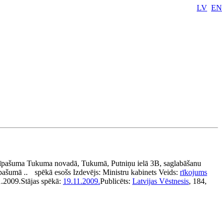
LV
EN
īpašuma Tukuma novadā, Tukumā, Putniņu ielā 3B, saglabāšanu
īpašumā ..
spēkā esošs
Izdevējs:
Ministru kabinets
Veids:
rīkojums
1.2009.
Stājas spēkā:
19.11.2009.
Publicēts:
Latvijas Vēstnesis
, 184,