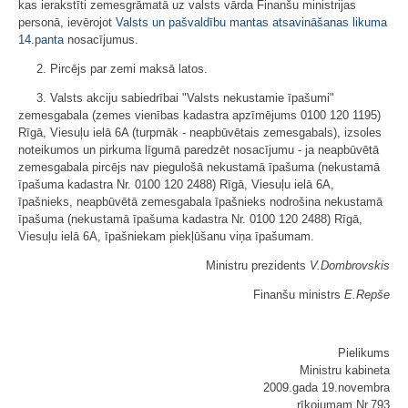
kas ierakstīti zemesgrāmatā uz valsts vārda Finanšu ministrijas
personā, ievērojot
Valsts un pašvaldību mantas atsavināšanas likuma
14.panta
nosacījumus.
2. Pircējs par zemi maksā latos.
3. Valsts akciju sabiedrībai "Valsts nekustamie īpašumi"
zemesgabala (zemes vienības kadastra apzīmējums 0100 120 1195)
Rīgā, Viesuļu ielā 6A (turpmāk - neapbūvētais zemesgabals), izsoles
noteikumos un pirkuma līgumā paredzēt nosacījumu - ja neapbūvētā
zemesgabala pircējs nav piegulošā nekustamā īpašuma (nekustamā
īpašuma kadastra Nr. 0100 120 2488) Rīgā, Viesuļu ielā 6A,
īpašnieks, neapbūvētā zemesgabala īpašnieks nodrošina nekustamā
īpašuma (nekustamā īpašuma kadastra Nr. 0100 120 2488) Rīgā,
Viesuļu ielā 6A, īpašniekam piekļūšanu viņa īpašumam.
Ministru prezidents
V.Dombrovskis
Finanšu ministrs
E.Repše
Pielikums
Ministru kabineta
2009.gada 19.novembra
rīkojumam Nr.793