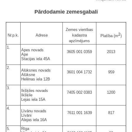
Pārdodamie zemesgabali
Zemes vienības
2
Nr.p.k.
Adrese
kadastra
Platība (m
)
apzīmējums
1.
Apes novads
3605 001 0359
2013
Ape
Stacijas iela 45A
2.
Alūksnes novads
3601 004 1732
959
Alūksne
Helēnas iela 12B
3.
Ikšķiles novads
7405 002 0383
1200
Ikšķile
Lejas iela 15A
4.
Līvānu novads
7611 001 1639
817
Līvāni
Alejas iela 16A
5.
Rīga