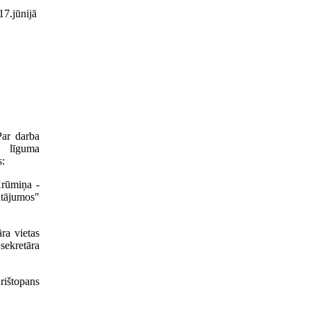
17.jūnijā
Par darba
ā līguma
s:
Krūmiņa -
utājumos"
ra vietas
sekretāra
rištopans