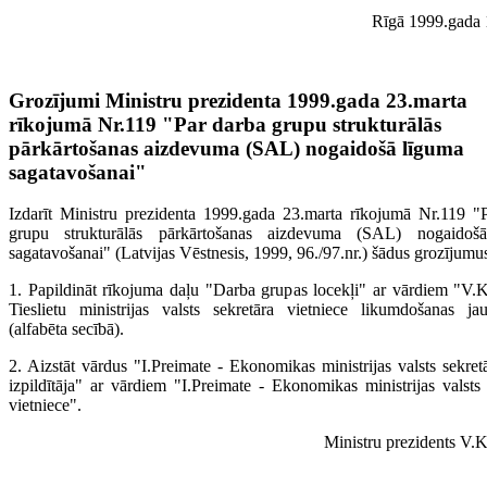
Rīgā 1999.gada 
Grozījumi Ministru prezidenta 1999.gada 23.marta
rīkojumā Nr.119 "Par darba grupu strukturālās
pārkārtošanas aizdevuma (SAL) nogaidošā līguma
sagatavošanai"
Izdarīt Ministru prezidenta 1999.gada 23.marta rīkojumā Nr.119 "
grupu strukturālās pārkārtošanas aizdevuma (SAL) nogaidoš
sagatavošanai" (Latvijas Vēstnesis, 1999, 96./97.nr.) šādus grozījumu
1. Papildināt rīkojuma daļu "Darba grupas locekļi" ar vārdiem "V.
Tieslietu ministrijas valsts sekretāra vietniece likumdošanas ja
(alfabēta secībā).
2. Aizstāt vārdus "I.Preimate - Ekonomikas ministrijas valsts sekretā
izpildītāja" ar vārdiem "I.Preimate - Ekonomikas ministrijas valsts 
vietniece".
Ministru prezidents V.K