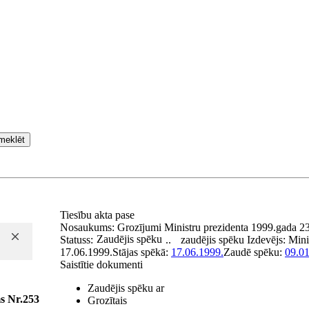
meklēt
Tiesību akta pase
Nosaukums:
Grozījumi Ministru prezidenta 1999.gada 23
Zaudējis spēku
Statuss:
..
zaudējis spēku
Izdevējs:
Mini
17.06.1999.
Stājas spēkā:
17.06.1999.
Zaudē spēku:
09.01
Saistītie dokumenti
Zaudējis spēku ar
s Nr.253
Grozītais