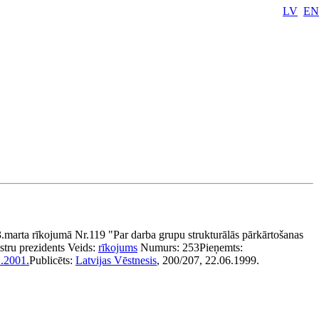
LV
EN
.marta rīkojumā Nr.119 "Par darba grupu strukturālās pārkārtošanas
stru prezidents
Veids:
rīkojums
Numurs:
253
Pieņemts:
.2001.
Publicēts:
Latvijas Vēstnesis
, 200/207, 22.06.1999.