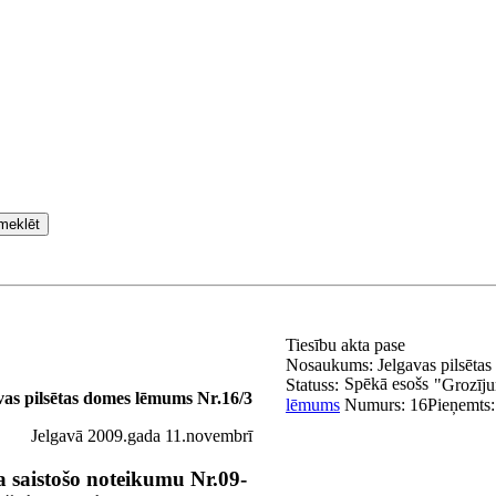
meklēt
Tiesību akta pase
Nosaukums:
Jelgavas pilsēta
Spēkā esošs
Statuss:
"Grozīju
vas pilsētas domes lēmums Nr.16/3
lēmums
Numurs:
16
Pieņemts
Jelgavā 2009.gada 11.novembrī
a saistošo noteikumu Nr.09-