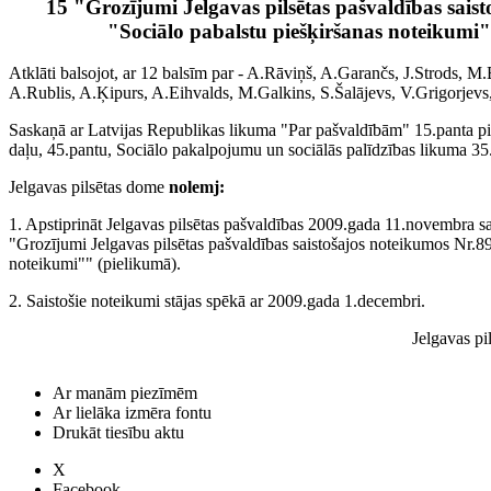
15 "Grozījumi Jelgavas pilsētas pašvaldības sais
"Sociālo pabalstu piešķiršanas noteikumi
Atklāti balsojot, ar 12 balsīm par - A.Rāviņš, A.Garančs, J.Strods, 
A.Rublis, A.Ķipurs, A.Eihvalds, M.Galkins, S.Šalājevs, V.Grigorjevs, p
Saskaņā ar Latvijas Republikas likuma "Par pašvaldībām" 15.panta pi
daļu, 45.pantu, Sociālo pakalpojumu un sociālās palīdzības likuma 35.
Jelgavas pilsētas dome
nolemj:
1. Apstiprināt Jelgavas pilsētas pašvaldības 2009.gada 11.novembra 
"Grozījumi Jelgavas pilsētas pašvaldības saistošajos noteikumos Nr.89
noteikumi"" (pielikumā).
2. Saistošie noteikumi stājas spēkā ar 2009.gada 1.decembri.
Jelgavas pi
Ar manām piezīmēm
Ar lielāka izmēra fontu
Drukāt tiesību aktu
X
Facebook