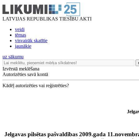
LATVIJAS REPUBLIKAS TIESĪBU AKTI
veidi
tēmas
visvairāk skatītie
jaunākie
uz sākumu
Izvērstā meklēšana
Autorizēties savā kontā
Kādēļ autorizēties vai reģistrēties?
Jelga
Jelgavas pilsētas pašvaldības 2009.gada 11.novembr