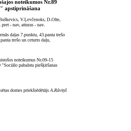
tošajos noteikumos Nr.89
"" apstiprināšana
M.Buškevics, V.Ļevčenoks, D.Olte,
ret - nav, atturas - nav.
rmās daļas 7.punktu, 43.panta trešo
panta trešo un ceturto daļu,
saistošos noteikumus Nr.09-15
 "Sociālo pabalstu piešķiršanas
lsētas domes priekšsēdētājs
A.Rāviņš