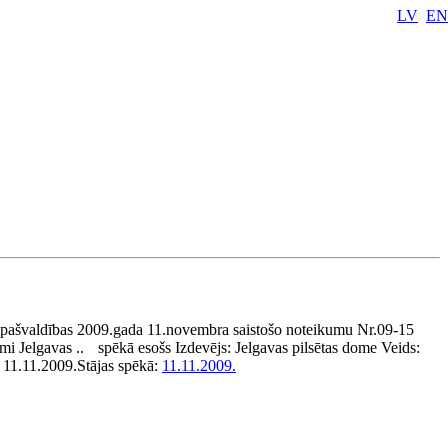
LV
EN
s pašvaldības 2009.gada 11.novembra saistošo noteikumu Nr.09-15
mi Jelgavas ..
spēkā esošs
Izdevējs:
Jelgavas pilsētas dome
Veids:
:
11.11.2009.
Stājas spēkā:
11.11.2009.