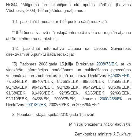
Nr.844 "Mājputnu un inkubējamo olu aprites kārtība" (Latvijas
Vēstnesis, 2008, 162.nr.) šādus grozījumus:
1
1.1. papildināt II nodaļu ar 18.
punktu šādā redakcijā:
1
"18.
Dienests savā mājaslapā internetā ievieto un regulāri atjauno
atzīto uzņēmumu sarakstu.";
1.2. papildināt informatīvo atsauci uz Eiropas Savienības
direktīvām ar 5.punktu šādā redakcijā:
"5) Padomes 2008.gada 15.jūlija Direktīvas
2008/73/EK
, ar ko
vienkāršo informācijas norādīšanas un publicēšanas procedūras
veterinārijas un zootehnikas jomā un groza Direktīvas
64/432/EEK
,
77/504/EEK, 88/407/EEK, 88/661/EEK, 89/361/EEK, 89/556/EEK,
90/426/EEK, 90/427/EEK, 90/428/EEK, 90/429/EEK, 90/539/EEK,
91/68/EEK, 91/496/EEK, 92/35/EEK, 92/65/EEK, 92/66/EEK,
92/119/EEK, 94/28/EK, 2000/75/EK, Lēmumu
2000/258/EK
un
Direktīvas
2001/89/EK
, 2002/60/EK un 2005/94/EK."
2. Noteikumi stājas spēkā 2010.gada 1.janvārī.
Ministru prezidents
V.Dombrovskis
Zemkopības ministrs
J.Dūklavs