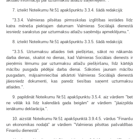
aktuālo informāciju par uzturmaksu atlaižu saņēmējiem.".
7. izteikt Noteikumu Nr.51 apakšpunktu 3.3.4. šādā redakcijā:
"3.3.4. Valmieras pilsētas pirmsskolas izglītības iestādes līdz
katra mēneša piektajam datumam Valmieras Sociālajā dienestā
iesniedz sarakstus par uzturmaksu atlaižu saņēmēju apmeklējumu.".
8. izteikt Noteikumu Nr.51 apakšpunktu 3.3.5. šādā redakcijā:
"3.3.5. Uzturmaksu atlaides tiek piešķirtas, sākot no nākamās
darba dienas, skaitot no dienas, kad Valmieras Sociālais dienests ir
pieņēmis lēmumu par uzturmaksu atlaižu piešķiršanu, līdz kārtējā
mācību pusgada pēdējai darba dienai. Sākoties jaunam mācību
pusgadam, mājsaimniecībai atkārtoti Valmieras Sociālajā dienestā
jāiesniedz dokumenti, kas paredz tiesības saņemt uzturmaksu
atlaides.".
9. papildināt Noteikumu Nr.51 apakšpunktu 3.5.4. aiz vārdiem "bet
ne vēlāk kā līdz kalendārā gada beigām" ar vārdiem "jāaizpilda
ienākumu deklarācija.".
10. aizstāt Noteikumu Nr.51 apakšpunktā 3.9.4.5. vārdus "Finanšu
un ekonomikas nodaļā" ar vārdiem "Valmieras pilsētas pašvaldības
Finanšu dienestā".