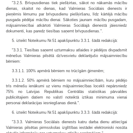
"3.2.5. Brīvpusdienas tiek piešķirtas, sākot no nākamās mācību
dienas, skaitot no dienas, kad Valmieras Sociālais dienests ir
pieņēmis lēmumu par brīvpusdienu piešķiršanu, līdz kārtējā mācību
pusgada pēdējai mācību dienai. Sākoties jaunam mācību pusgadam,
mājsaimniecībai atkārtoti Valmieras Sociālajā dienestā jāiesniedz
dokumenti, kas paredz tiesības saņemt brīvpusdienas.".
5. izteikt Noteikumu Nr.51 apakšpunktu 3.3.1. šādā redakcijā:
"3.3.1. Tiesības saņemt uzturmaksu atlaides ir pēdējos divpadsmit
mēnešus Valmieras pilsētā dzīvesvietu deklarējušo mājsaimniecību
bērniem:
3.3.1.1. 100% apmērā bērniem no trūcīgām ģimenēm;
3.3.1.2. 50% apmērā bērniem no mājsaimniecībām, kuru pēdējo
trīs mēnešu ienākumi uz vienu mājsaimniecības locekli nepārsniedz
75% no Latvijas Republikas Centrālās statistikas pārvaldes
publicētajiem datiem no valstī noteiktā iztikas minimuma vienai
personai deklarācijas iesniegšanas dienā.".
6. izteikt Noteikumu Nr.51 apakšpunktu 3.3.3. šādā redakcijā:
"3.3.3. Valmieras Sociālais dienests katru darba dienu attiecīgai
Valmieras pilsētas pirmsskolas izglītības iestādei elektroniski nosūta