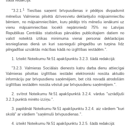
šādā redakcijā:
1
"3.2.1.
Tiesības saņemt brīvpusdienas ir pēdējos divpadsmit
mēnešus Valmieras pilsētā dzīvesvietu deklarējušo mājsaimniecību
bērniem, no mājsaimniecībām, kuru pēdējo trīs mēnešu ienākumi uz
vienu mājsaimniecības locekli nepārsniedz 75% no Latvijas
Republikas Centrālās statistikas pārvaldes publicētajiem datiem no
valstī noteiktā iztikas minimuma vienai personai deklarācijas
iesniegšanas dienā un kuri sasnieguši pilngadību un turpina līdz
pilngadībai uzsāktās mācības kādā no izglītības iestādēm.".
1. Izteikt Noteikumu Nr.51 apakšpunktu 3.2.3. šādā redakcijā:
"3.2.3. Valmieras Sociālais dienests katru darba dienu attiecīgai
Valmieras pilsētas izglītības iestādei elektroniski nosūta aktuālo
informāciju par brīvpusdienu saņēmējiem, bet citā novadā atrodošām
izglītības iestādēm nosūta vēstuli par brīvpusdienu saņēmējiem.".
2. svītrot Noteikumu Nr.51 apakšpunktā 3.2.4. vārdus "uzrādījuši
3.2.3.punktā minēto izziņu.".
3. papildināt Noteikumu Nr.51 apakšpunktu 3.2.4. aiz vārdiem "kuri
skolā" ar vārdiem "saņēmuši brīvpusdienas.".
4. izteikt Noteikumu Nr.51 apakšpunktu 3.2.5. šādā redakcijā: