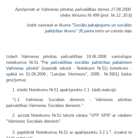
Apstiprināti ar Valmieras pilsētas pašvaldības domes 27.08.2009.
sēdes lēmumu Nr.499 (prot. Nr.12, 20.§)
Izdoti saskaņā ar likuma "
Sociālo pakalpojumu un sociālās
palīdzības likums
"
35.panta
trešo un ceturto daļu
Izdarīt Valmieras pilsētas pašvaldības 19.06.2008. saistošajos
noteikumos Nr.51 "
Par pašvaldības sociālās palīdzības pabalstiem
Valmieras pilsētā
" (turpmāk tekstā - Noteikumi Nr.51) (noteikumi -
spēkā no 01.08.2008.; "Latvijas Vēstnesis", 2008., Nr.3901) šādus
grozījumus:
1. izteikt Noteikumu Nr.51 apakšpunktu 1.1. šādā reakcijā:
"1.1.
Valmieras Sociālais dienests
- Valmieras pilsētas
pašvaldības Valmieras Sociālais dienests."
2. aizstāt Noteikumu Nr.51 tekstā vārdus "VPP SPN" ar vārdiem
"Valmieras Sociālais dienests".
1
3. papildināt Noteikumus Nr.51 ar apakš­punktu 3.2.1.
, izsakot to