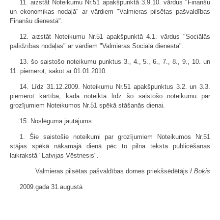
11. aizstāt Noteikumu Nr.51 apakšpunktā 3.9.10. vārdus "Finanšu
un ekonomikas nodaļā" ar vārdiem "Valmieras pilsētas pašvaldības
Finanšu dienestā".
12. aizstāt Noteikumu Nr.51 apakšpunktā 4.1. vārdus "Sociālās
palīdzības nodaļas" ar vārdiem "Valmieras Sociālā dienesta".
13. šo saistošo noteikumu punktus 3., 4., 5., 6., 7., 8., 9., 10. un
11. piemērot, sākot ar 01.01.2010.
14. Līdz 31.12.2009. Noteikumu Nr.51 apakšpunktus 3.2. un 3.3.
piemērot kārtībā, kāda noteikta līdz šo saistošo noteikumu par
grozījumiem Noteikumos Nr.51 spēkā stāšanās dienai.
15. Noslēguma jautājums
1. Šie saistošie noteikumi par grozījumiem Noteikumos Nr.51
stājas spēkā nākamajā dienā pēc to pilna teksta publicēšanas
laikrakstā "Latvijas Vēstnesis".
Valmieras pilsētas pašvaldības domes priekšsēdētājs
I.Boķis
2009.gada 31.augustā