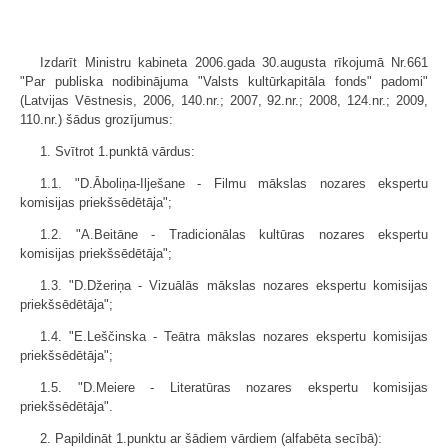
Izdarīt Ministru kabineta 2006.gada 30.augusta rīkojumā Nr.661
"Par publiska nodibinājuma "Valsts kultūrkapitāla fonds" padomi"
(Latvijas Vēst­nesis, 2006, 140.nr.; 2007, 92.nr.; 2008, 124.nr.; 2009,
110.nr.) šādus grozī­jumus:
1. Svītrot 1.punktā vārdus:
1.1. "D.Āboliņa-Ilješane - Filmu mākslas nozares ekspertu
komisijas priekšsēdētāja";
1.2. "A.Beitāne - Tradicionālas kultūras nozares ekspertu
komisijas priekšsēdētāja";
1.3. "D.Džeriņa - Vizuālās mākslas nozares ekspertu komisijas
priekšsēdētāja";
1.4. "E.Leščinska - Teātra mākslas nozares ekspertu komisijas
priekšsēdētāja";
1.5. "D.Meiere - Literatūras nozares ekspertu komisijas
priekšsēdētāja".
2. Papildināt 1.punktu ar šādiem vārdiem (alfa­bēta secībā):