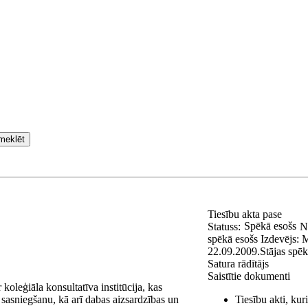
meklēt
Tiesību akta pase
Spēkā esošs
Statuss:
N
spēkā esošs
Izdevējs:
M
22.09.2009.
Stājas spē
Satura rādītājs
Saistītie dokumenti
oleģiāla konsultatīva institūcija, kas
 sasniegšanu, kā arī dabas aizsardzības un
Tiesību akti, ku