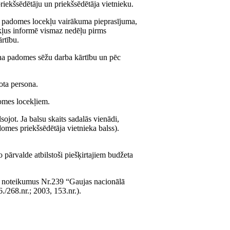
ekšsēdētāju un priekšsēdētāja vietnieku.
ai padomes locekļu vairākuma pieprasījuma,
kļus informē vismaz nedēļu pirms
rtību.
na padomes sēžu darba kārtību un pēc
ota persona.
domes locekļiem.
jot. Ja balsu skaits sadalās vienādi,
omes priekšsēdētāja vietnieka balss).
 pārvalde atbilstoši piešķirtajiem budžeta
ja noteikumus Nr.239 “Gaujas nacionālā
/268.nr.; 2003, 153.nr.).