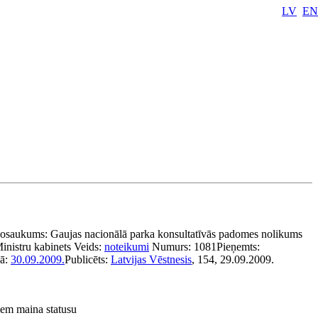
LV
EN
osaukums:
Gaujas nacionālā parka konsultatīvās padomes nolikums
inistru kabinets
Veids:
noteikumi
Numurs:
1081
Pieņemts:
kā:
30.09.2009.
Publicēts:
Latvijas Vēstnesis
, 154, 29.09.2009.
riem maina statusu