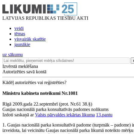
LATVIJAS REPUBLIKAS TIESĪBU AKTI
veidi
tēmas
visvairāk skatītie
jaunākie
uz sākumu
Izvērstā meklēšana
Autorizēties savā kontā
Kādēļ autorizēties vai reģistrēties?
Ministru kabineta noteikumi Nr.1081
Rīgā 2009.gada 22.septembrī (prot. Nr.61 38.§)
Gaujas nacionālā parka konsultatīvās padomes nolikums
Izdoti saskaņā ar
Valsts pārvaldes iekārtas likuma
13.pantu
1. Gaujas nacionālā parka konsultatīvā padome (turpmāk – padome) ir k
izveidota, lai veicinātu Gaujas nacionālā parka likumā noteikto mērķu