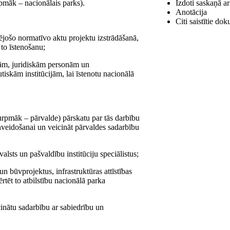
pmāk – nacionālais parks).
Izdoti saskaņā ar
Anotācija
Citi saistītie do
ējošo normatīvo aktu projektu izstrādāšanā,
 to īstenošanu;
cijām, juridiskām personām un
iskām institūcijām, lai īstenotu nacionālā
turpmāk – pārvalde) pārskatu par tās darbību
lnveidošanai un veicināt pārvaldes sadarbību
alsts un pašvaldību institūciju speciālistus;
 un būvprojektus, infrastruktūras attīstības
rtēt to atbilstību nacionālā parka
cinātu sadarbību ar sabiedrību un