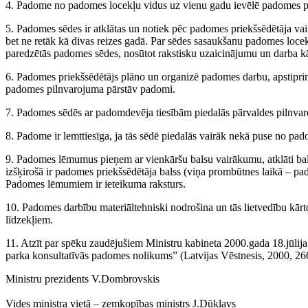
4. Padome no padomes locekļu vidus uz vienu gadu ievēlē padomes pri
5. Padomes sēdes ir atklātas un notiek pēc padomes priekšsēdētāja v
bet ne retāk kā divas reizes gadā. Par sēdes sasaukšanu padomes loce
paredzētās padomes sēdes, nosūtot rakstisku uzaicinājumu un darba kā
6. Padomes priekšsēdētājs plāno un organizē padomes darbu, apstipri
padomes pilnvarojuma pārstāv padomi.
7. Padomes sēdēs ar padomdevēja tiesībām piedalās pārvaldes pilnvar
8. Padome ir lemttiesīga, ja tās sēdē piedalās vairāk nekā puse no pa
9. Padomes lēmumus pieņem ar vienkāršu balsu vairākumu, atklāti balso
izšķirošā ir padomes priekšsēdētāja balss (viņa prombūtnes laikā – pad
Pado­mes lēmumiem ir ieteikuma raksturs.
10. Padomes darbību materiāltehniski nodrošina un tās lietvedību kārto
līdzekļiem.
11. Atzīt par spēku zaudējušiem Ministru kabineta 2000.gada 18.jūli
parka konsultatīvās padomes nolikums” (Latvijas Vēstnesis, 2000, 266.
Ministru prezidents V.Dombrovskis
Vides ministra vietā – zemkopības ministrs J.Dūklavs