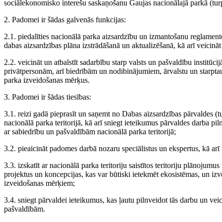
sociālekonomisko interešu saskaņošanu Gaujas nacionālajā parkā (tur
2. Padomei ir šādas galvenās funkcijas:
2.1. piedalīties nacionālā parka aizsardzību un izmantošanu reglament
dabas aizsardzības plāna izstrādāšanā un aktualizēšanā, kā arī veicināt
2.2. veicināt un atbalstīt sadarbību starp valsts un pašvaldību institū
privātpersonām, arī biedrībām un nodibinājumiem, ārvalstu un starptaut
parka izveidošanas mērķus.
3. Padomei ir šādas tiesības:
3.1. reizi gadā pieprasīt un saņemt no Dabas aizsardzības pārvaldes (
nacionālā parka teritorijā, kā arī sniegt ieteikumus pārvaldes darba pi
ar sabiedrību un pašvaldībām nacionālā parka teritorijā;
3.2. pieaicināt padomes darbā nozaru speciālistus un ekspertus, kā arī v
3.3. izskatīt ar nacionālā parka teritoriju saistītos teritoriju plānojumus
projektus un koncepcijas, kas var būtiski ietekmēt ekosistēmas, un izvē
izveidošanas mērķiem;
3.4. sniegt pārvaldei ieteikumus, kas ļautu pilnveidot tās darbu un vei
pašvaldībām.