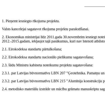
___________
1. Pieņemt iesniegto rīkojuma projektu.
Valsts kancelejai sagatavot rīkojuma projektu parakstīšanai.
2. Ekonomikas ministrijai līdz 2011.gada 30.novembrim iesniegt noteik
2012.-2015.gadam, iekļaujot tajā pasākumus, kuri nav īstenoti atbils
2.1. Eirokodeksa standartu pārtulkošana;
2.2. Eirokodeksa standartu nacionālo pielikumu sagatavošana;
2.3. šādu Ministru kabineta noteikumu projektu sagatavošana:
2.3.1. par Latvijas būvnormatīvu LBN 207 "Ģeotehnika. Pamatņu un 
2.3.2. par Latvijas būvnormatīvu LBN 215 "Alumīnija konstrukciju p
2.4. metodisko materiālu izstrāde un mācību grāmatu manuskriptu sag