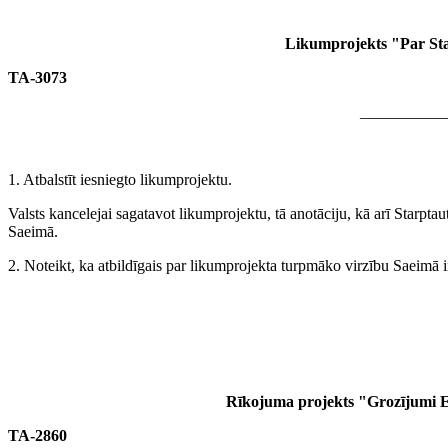
Likumprojekts "Par Sta
TA-3073
___________
1. Atbalstīt iesniegto likumprojektu.
Valsts kancelejai sagatavot likumprojektu, tā anotāciju, kā arī Starpt
Saeimā.
2. Noteikt, ka atbildīgais par likumprojekta turpmāko virzību Saeimā 
Rīkojuma projekts "Grozījumi E
TA-2860