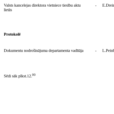
Valsts kancelejas direktora vietniece tiesību aktu
-
E.Drei
lietās
Protokolē
Dokumentu nodrošinājuma departamenta vadītāja
-
L.Pein
00
Sēdi sāk plkst.12.