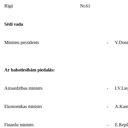
Rīgā
Nr.61
Sēdi vada
Ministru prezidents
-
V.Domb
Ar balsstiesībām piedalās:
Aizsardzības ministrs
-
I.V.Lie
Ekonomikas ministrs
-
A.Kam
Finanšu ministrs
-
E.Repš