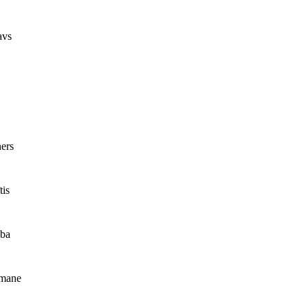
avs
ers
tis
aba
smane