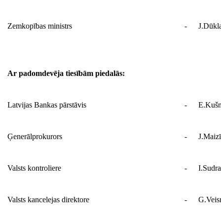
Zemkopības ministrs
-
J.Dūkl
Ar padomdevēja tiesībām piedalās:
Latvijas Bankas pārstāvis
-
E.Kušn
Ģenerālprokurors
-
J.Maizī
Valsts kontroliere
-
I.Sudr
Valsts kancelejas direktore
-
G.Vei