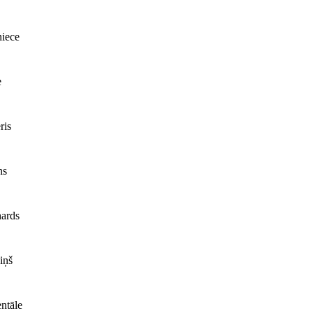
iece
e
ris
ns
ards
iņš
ntāle