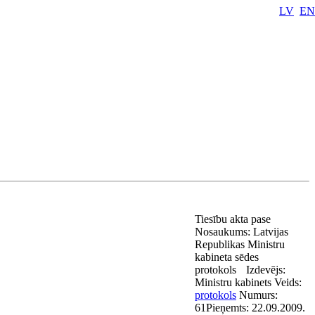
LV
EN
Tiesību akta pase
Nosaukums:
Latvijas
Republikas Ministru
kabineta sēdes
protokols
Izdevējs:
Ministru kabinets
Veids:
protokols
Numurs:
61
Pieņemts:
22.09.2009.