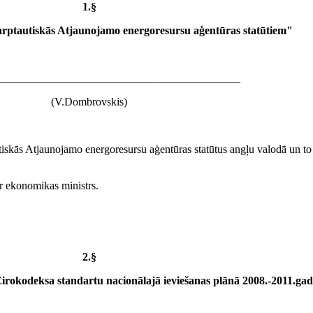
1.§
rptautiskās Atjaunojamo energoresursu aģentūras statūtiem"
___________________________________________
(V.Dombrovskis)
autiskās Atjaunojamo energoresursu aģentūras statūtus angļu valodā un t
ir ekonomikas ministrs.
2.§
irokodeksa standartu nacionālajā ieviešanas plānā 2008.-2011.g