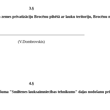
3.§
zemes privatizāciju Brocēnu pilsētā ar lauku teritoriju, Brocēnu
___________________________________________
(V.Dombrovskis)
4.§
uma "Smiltenes lauksaimniecības tehnikums" daļas nodošanu priv
___________________________________________