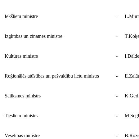
Iekšlietu ministre
-
L.Mūrn
Izglītības un zinātnes ministre
-
T.Koķ
Kultūras ministrs
-
I.Dālde
Reģionālās attīstības un pašvaldību lietu ministrs
-
E.Zalā
Satiksmes ministrs
-
K.Gerh
Tieslietu ministrs
-
M.Segl
Veselības ministre
-
B.Roze