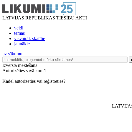
LATVIJAS REPUBLIKAS TIESĪBU AKTI
veidi
tēmas
visvairāk skatītie
jaunākie
uz sākumu
Izvērstā meklēšana
Autorizēties savā kontā
Kādēļ autorizēties vai reģistrēties?
LATVIJA