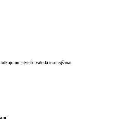
o tulkojumu latviešu valodā iesniegšanai
adam"