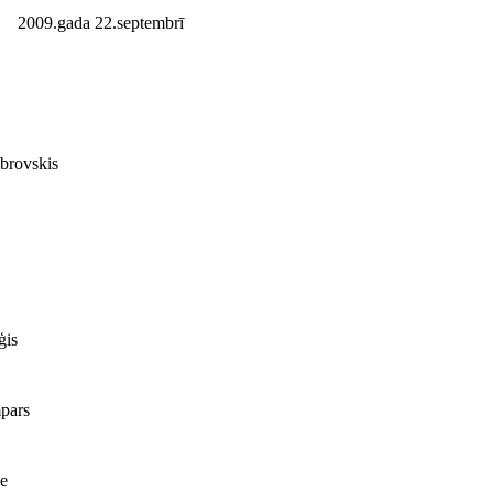
2009.gada 22.septembrī
rovskis
ģis
pars
e