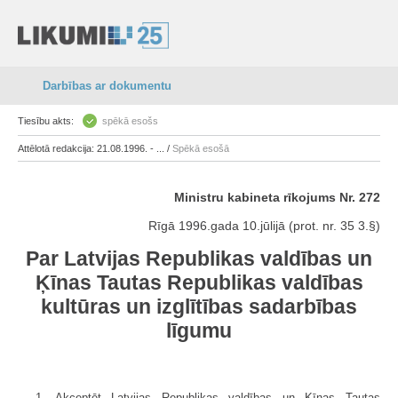
Darbības ar dokumentu
Tiesību akts:
spēkā esošs
Attēlotā redakcija: 21.08.1996. - ... /
Spēkā esošā
Ministru kabineta rīkojums Nr. 272
Rīgā 1996.gada 10.jūlijā (prot. nr. 35 3.§)
Par Latvijas Republikas valdības un
Ķīnas Tautas Republikas valdības
kultūras un izglītības sadarbības
līgumu
1. Akceptēt Latvijas Republikas valdības un Ķīnas Tautas