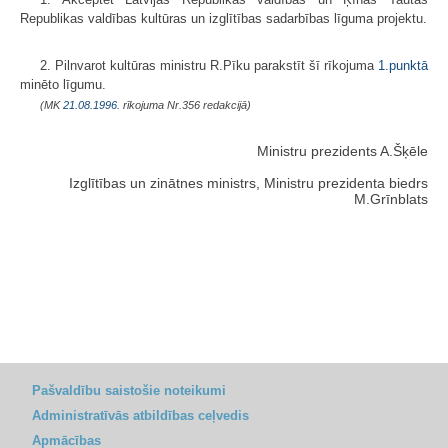
Republikas valdības kultūras un izglītības sadarbības līguma projektu.
2. Pilnvarot kultūras ministru R.Pīku parakstīt šī rīkojuma
1.punktā
minēto līgumu.
(MK
21.08.1996.
rīkojuma Nr.356 redakcijā)
Ministru prezidents A.Šķēle
Izglītības un zinātnes ministrs, Ministru prezidenta biedrs
M.Grīnblats
Pašvaldību saistošie noteikumi
Administratīvās atbildības ceļvedis
Apmācības