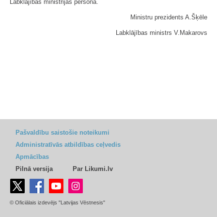
Labklājības ministrijas personā.
Ministru prezidents A.Šķēle
Labklājības ministrs V.Makarovs
Pašvaldību saistošie noteikumi
Administratīvās atbildības ceļvedis
Apmācības
Pilnā versija
Par Likumi.lv
© Oficiālais izdevējs "Latvijas Vēstnesis"