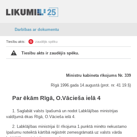
Darbības ar dokumentu
Tiesību akts:
zaudējis spēku
Tiesību akts ir zaudējis spēku.
Ministru kabineta rīkojums Nr. 339
Rīgā 1996.gada 14.augustā (prot. nr. 41 19.§)
Par ēkām Rīgā, O.Vācieša ielā 4
1. Saglabāt valsts īpašumā un nodot Labklājības ministrijas
valdījumā ēkas Rīgā, O.Vācieša ielā 4.
2. Labklājības ministrijai šī rīkojuma 1.punktā minēto nekustamo
īpašumu noteiktā kārtībā reģistrēt zemesgrāmatā uz valsts vārda