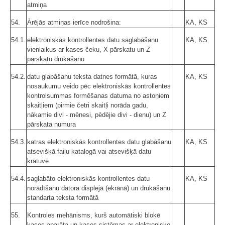
atmiņa
54.
Ārējās atmiņas ierīce nodrošina:
KA, KS
54.1.
elektroniskās kontrollentes datu saglabāšanu
KA, KS
vienlaikus ar kases čeku, X pārskatu un Z
pārskatu drukāšanu
54.2.
datu glabāšanu teksta datnes formātā, kuras
KA, KS
nosaukumu veido pēc elektroniskās kontrollentes
kontrolsummas formēšanas datuma no astoņiem
skaitļiem (pirmie četri skaitļi norāda gadu,
nākamie divi - mēnesi, pēdējie divi - dienu) un Z
pārskata numura
54.3.
katras elektroniskās kontrollentes datu glabāšanu
KA, KS
atsevišķā failu katalogā vai atsevišķā datu
krātuvē
54.4.
saglabāto elektroniskās kontrollentes datu
KA, KS
norādīšanu datora displejā (ekrānā) un drukāšanu
standarta teksta formātā
55.
Kontroles mehānisms, kurš automātiski bloķē
kases aparāta un kases sistēmas ar elektronisko