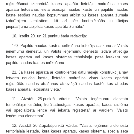
reģistrēšanai izmantotā kases aparāta lietotājs nodrošina kases
aparāta lietošanas vietā esošajā naudas kastē un papildu naudas
kastē esošās naudas kopsummas atbilstību kases aparāta žurnālā
izdarītajiem ierakstiem, kā arī pēc kontrolējošās institūcijas
pieprasījuma aizpilda kases aparāta žurnālu."
10. Izteikt 20. un 21.punktu šādā redakcijā:
"20. Papildu naudas kastes ierīkošanu lietotājs saskaņo ar Valsts
ieņēmumu dienestu, un Valsts ieņēmumu dienests izdara attiecīgā
kases aparāta vai kases sistēmas tehniskajā pasē ierakstu par
papildu naudas kastes ierīkošanu.
21. Ja kases aparāta ar kontrollentes datu nesēju konstrukcijā nav
ietverta naudas kaste, lietotājs nodrošina visas kases aparātā
reģistrētās naudas atrašanos atsevišķā naudas kastē, kas atrodas
kases aparāta lietošanas vietā."
11. Aizstāt 25.punktā vārdus "Valsts ieņēmumu dienesta
teritoriālajai iestādei, kurā attiecīgais kases aparāts, kases sistēma
vai specializētā ierīce vai iekārta reģistrēta" ar vārdiem "Valsts
ieņēmumu dienestam".
12. Aizstāt 26.2.apakšpunktā vārdus "Valsts ieņēmumu dienesta
teritoriālajā iestādē, kurā kases aparāts, kases sistēma, specializētā