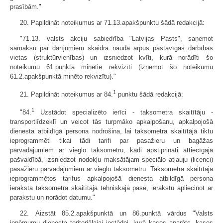
prasībām."
20. Papildināt noteikumus ar 71.13.apakšpunktu šādā redakcijā:
"71.13. valsts akciju sabiedrība "Latvijas Pasts", saņemot
samaksu par darījumiem skaidrā naudā ārpus pastāvīgās darbības
vietas (struktūrvienības) un izsniedzot kvīti, kurā norādīti šo
noteikumu 61.punktā minētie rekvizīti (izņemot šo noteikumu
61.2.apakšpunktā minēto rekvizītu)."
1
21. Papildināt noteikumus ar 84.
punktu šādā redakcijā:
1
"84.
Uzstādot specializēto ierīci - taksometra skaitītāju -
transportlīdzeklī un veicot tās turpmāko apkalpošanu, apkalpojošā
dienesta atbildīgā persona nodrošina, lai taksometra skaitītājā tiktu
ieprogrammēti tikai tādi tarifi par pasažieru un bagāžas
pārvadājumiem ar vieglo taksometru, kādi apstiprināti attiecīgajā
pašvaldībā, izsniedzot nodokļu maksātājam speciālo atļauju (licenci)
pasažieru pārvadājumiem ar vieglo taksometru. Taksometra skaitītājā
ieprogrammētos tarifus apkalpojošā dienesta atbildīgā persona
ieraksta taksometra skaitītāja tehniskajā pasē, ierakstu apliecinot ar
parakstu un norādot datumu."
22. Aizstāt 85.2.apakšpunktā un 86.punktā vārdus "Valsts
ieņēmumu dienesta teritoriālajai iestādei, kurā kases aparāts, kases