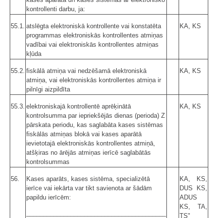
kontrollenti darbu, ja:
55.1.
atslēgta elektroniskā kontrollente vai konstatēta
KA, KS
programmas elektroniskās kontrollentes atmiņas
vadībai vai elektroniskās kontrollentes atmiņas
kļūda
55.2.
fiskālā atmiņa vai nedzēšamā elektroniskā
KA, KS
atmiņa, vai elektroniskās kontrollentes atmiņa ir
pilnīgi aizpildīta
55.3.
elektroniskajā kontrollentē aprēķinātā
KA, KS
kontrolsumma par iepriekšējās dienas (perioda) Z
pārskata periodu, kas saglabāta kases sistēmas
fiskālās atmiņas blokā vai kases aparātā
ievietotajā elektroniskās kontrollentes atmiņā,
atšķiras no ārējās atmiņas ierīcē saglabātās
kontrolsummas
56.
Kases aparāts, kases sistēma, specializētā
KA, KS,
ierīce vai iekārta var tikt savienota ar šādām
DUS KS,
papildu ierīcēm:
ADUS
KS, TA,
_________________________________________
TS"