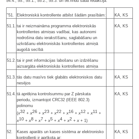
54.4., 55., 55.1., 55.2., 55.3. un 56.rindu šādā redakcijā:
"51.
Elektroniskā kontrollente atbilst šādām prasībām:
KA, KS
51.1.
tai ir neizmaināma programma elektroniskās
KA, KS
kontrollentes atmiņas vadībai, kas autonomi
nodrošina datu ierakstīšanu, saglabāšanu un
uzkrāšanu elektroniskās kontrollentes atmiņā
augošā secībā
51.2.
tai ir pret informācijas labošanu un izdzēšanu
aizsargāta elektroniskās kontrollentes atmiņa
51.3.
tās datu masīvs tiek glabāts elektroniskos datu
KA, KS
nesējos
51.4.
tā aprēķina kontrolsummu par Z pārskata
KA, KS
periodu, izmantojot CRC32 (IEEE 802.3)
polinomu
32
26
23
22
16
12
11
x
x
x
x
x
x
x
(
+
+
+
+
+
+
+
10
8
7
5
4
2
x
x
x
x
x
x
x
+
+
+
+
+
+
+ 1)
52.
Kases aparāts un kases sistēma ar elektronisko
KA, KS
kontrollenti ir aprīkota ar: