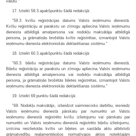
valūtu."
17. Izteikt 59.3.apakšpunktu šādā redakcijā:
"59.3. kvīšu reģistrācijas datums Valsts ieņēmumu dienestā.
Kvīšu reģistrāciju ar parakstu un zīmogu apliecina Valsts ieņēmumu
dienesta atbildīgā amatpersona vai nodokļu maksātāja atbildīgā
persona, ja grāmatiņās brošētās kvītis reģistrētas, izmantojot Valsts
ieņēmumu dienesta elektroniskās deklarēšanas sistēmu."
18. Izteikt 60.3.apakšpunktu šādā redakcijā:
"60.3. biļešu reģistrācijas datums Valsts ieņēmumu dienestā.
Biļešu reģistrāciju ar parakstu un zīmogu apliecina Valsts ieņēmumu
dienesta atbildīgā amatpersona vai nodokļu maksātāja atbildīgā
persona, ja grāmatiņās brošētās biļetes reģistrētas, izmantojot Valsts
ieņēmumu dienesta elektroniskās deklarēšanas sistēmu."
19. Izteikt 69.punktu šādā redakcijā:
"69. Nodokļu maksātājs, izbeidzot saimniecisko darbību, iesniedz
Valsts ieņēmumu dienestā pārskatu par numurēto un Valsts
ieņēmumu dienestā reģistrēto kvīšu izlietojumu vai pārskatu par
numurēto un Valsts ieņēmumu dienestā reģistrēto biļešu izlietojumu,
iznīcina neizlietotās kvītis un biļetes un sastāda aktu atbilstoši
grāmatvedību reglamentējošos normatīvajos aktos noteiktajām