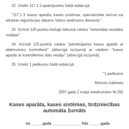
32. Izteikt 117.1.3.apakšpunktu šādā redakcijā:
"117.1.3. kases aparāta, kases sistēmas, specializētās ierīces vai
iekārtas reģistrācijas datums Valsts ieņēmumu dienestā;".
33. Svītrot 120.punkta trešajā teikumā vārdus "teritoriālās iestādes
nodaļas".
34. Aizstāt 125.punktā vārdus "pārnēsājamie kases aparāti ar
elektronisko kontrollenti" (attiecīgā locījumā) ar vārdiem "kases
aparāti ar kontrollentes datu nesēju" (attiecīgā locījumā).
35. Izteikt 1.pielikumu šādā redakcijā:
"1.pielikums
Ministru kabineta
2007.gada 2.maija noteikumiem Nr.282
Kases aparāta, kases sistēmas, tirdzniecības
automāta žurnāls
no _____.gada ______________ līdz _____.gada
______________