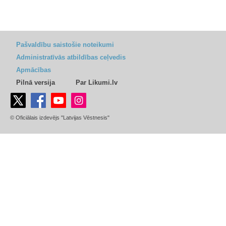
Pašvaldību saistošie noteikumi
Administratīvās atbildības ceļvedis
Apmācības
Pilnā versija
Par Likumi.lv
© Oficiālais izdevējs "Latvijas Vēstnesis"