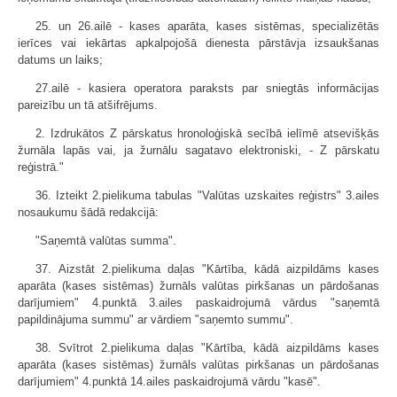
25. un 26.ailē - kases aparāta, kases sistēmas, specializētās
ierīces vai iekārtas apkalpojošā dienesta pārstāvja izsaukšanas
datums un laiks;
27.ailē - kasiera operatora paraksts par sniegtās informācijas
pareizību un tā atšifrējums.
2. Izdrukātos Z pārskatus hronoloģiskā secībā ielīmē atsevišķās
žurnāla lapās vai, ja žurnālu sagatavo elektroniski, - Z pārskatu
reģistrā."
36. Izteikt 2.pielikuma tabulas "Valūtas uzskaites reģistrs" 3.ailes
nosaukumu šādā redakcijā:
"Saņemtā valūtas summa".
37. Aizstāt 2.pielikuma daļas "Kārtība, kādā aizpildāms kases
aparāta (kases sistēmas) žurnāls valūtas pirkšanas un pārdošanas
darījumiem" 4.punktā 3.ailes paskaidrojumā vārdus "saņemtā
papildinājuma summu" ar vārdiem "saņemto summu".
38. Svītrot 2.pielikuma daļas "Kārtība, kādā aizpildāms kases
aparāta (kases sistēmas) žurnāls valūtas pirkšanas un pārdošanas
darījumiem" 4.punktā 14.ailes paskaidrojumā vārdu "kasē".