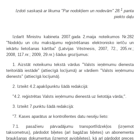
1
Izdoti saskaņā ar likuma "Par nodokļiem un nodevām" 28.
panta
piekto daļu
Izdarīt Ministru kabineta 2007.gada 2.maija noteikumos Nr.282
"Nodokļu un citu maksājumu reģistrēšanas elektronisko ierīču un
iekārtu lietošanas kārtība" (Latvijas Vēstnesis, 2007, 72., 205.nr.;
2008, 117.nr.; 2009, 29.nr.) šādus grozījumus:
1. Aizstāt noteikumu tekstā vārdus "Valsts ieņēmumu dienesta
teritoriālā iestāde" (attiecīgā locījumā) ar vārdiem "Valsts ieņēmumu
dienests" (attiecīgā locījumā).
2. Izteikt 4.2.apakšpunktu šādā redakcijā:
"4.2. reģistrētas Valsts ieņēmumu dienestā uz lietotāja vārda;".
3. Izteikt 7.punktu šādā redakcijā:
"7. Kases aparātus ar kontrollentes datu nesēju lieto:
7.1. pasažieru pārvadājumu transportlīdzekļos (izņemot
taksometrus), pārdodot biļetes (arī bagāžas biļetes) un abonementa
braukšanas dokumentus (izņemot aviobiļetes), kā arī pārdodot preces