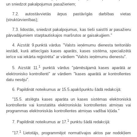
un sniedzot pakalpojumus pasažieriem;
7.2. autostāvvietās ārpus pastāvīgās darbības vietas
(struktūrvienības);
7.3. lidostās, sniedzot pakalpojumus, kas tieši saistīti ar pasažieru
pārvadājumiem starptautiskajos maršrutos ar gaisakuģiem."
4. Aizstāt 9.punktā vārdus "Valsts ieņēmumu dienesta teritoriālo
iestādi, kurā attiecīgais kases aparāts, kases sistēma, specializētā
ierīce vai iekārta reģistrēta" ar vārdiem "Valsts ieņēmumu dienestu".
1
5. Aizstāt 11.
punktā vārdus "pārnēsājamā kases aparātā ar
elektronisko kontrollenti" ar vārdiem "kases aparātā ar kontrollentes
datu nesēju".
6. Papildināt noteikumus ar 15.5.apakšpunktu šādā redakcijā:
"15.5. atslēgta kases aparāta un kases sistēmas elektroniskā
kontrollente vai konstatēta elektroniskās kontrollentes atmiņas vai
programmas elektroniskās kontrollentes atmiņas vadībai kļūda."
1
7. Papildināt noteikumus ar 17.
punktu šādā redakcijā:
1
"17.
Lietotājs, programmējot normatīvajos aktos par nodokļiem