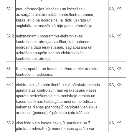
52.1.
pret informācijas labošanu un izdzēšanu
KA, KS
aizsargātu elektroniskās kontrollentes atmiņu,
kuras ietilpība nodrošina, lai tiktu uzkrāta un
saglabāta ne mazāk kā triju gadu informācija
52.2.
neizmaināmu programmu elektroniskās
KA, KS
kontrollentes atmiņas vadībai, kas autonomi
nodrošina datu ierakstīšanu, saglabāšanu un
uzkrāšanu augošā secībā elektroniskās
kontrollentes atmiņā
53.
Kases aparāts un kases sistēma ar elektronisko
KA, KS
kontrollenti nodrošina:
53.1.
elektroniskajā kontrollentē par Z pārskata periodu
KA, KS
aprēķinātās kontrolsummas ierakstīšanu kases
aparāta nedzēšamajā elektroniskajā atmiņā un
kases sistēmas fiskālajā atmiņā un norādīšanu
nākamās dienas (perioda) Z pārskatā vienlaikus
ar dienas (perioda) Z pārskata izdrukāšanu
53.2.
visu izdrukāto kases čeku, X pārskata un Z
KA, KS
pārskata rekvizītu (izņemot kases aparāta vai