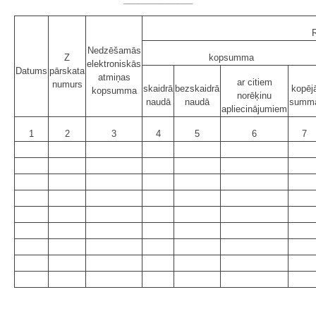
R
Nedzēšamās
Z
kopsumma
elektroniskās
Datums
pārskata
atmiņas
ar citiem
numurs
skaidrā
bezskaidrā
kopēj
kopsumma
norēķinu
naudā
naudā
summ
apliecinājumiem
1
2
3
4
5
6
7