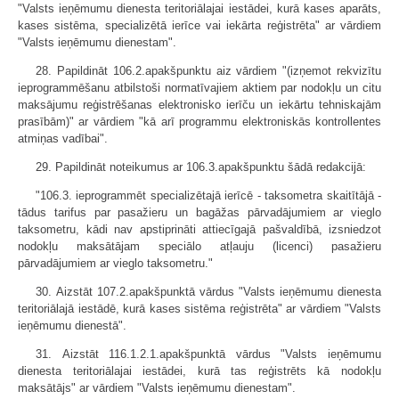
"Valsts ieņēmumu dienesta teritoriālajai iestādei, kurā kases aparāts,
kases sistēma, specializētā ierīce vai iekārta reģistrēta" ar vārdiem
"Valsts ieņēmumu dienestam".
28. Papildināt 106.2.apakšpunktu aiz vārdiem "(izņemot rekvizītu
ieprogrammēšanu atbilstoši normatīvajiem aktiem par nodokļu un citu
maksājumu reģistrēšanas elektronisko ierīču un iekārtu tehniskajām
prasībām)" ar vārdiem "kā arī programmu elektroniskās kontrollentes
atmiņas vadībai".
29. Papildināt noteikumus ar 106.3.apakšpunktu šādā redakcijā:
"106.3. ieprogrammēt specializētajā ierīcē - taksometra skaitītājā -
tādus tarifus par pasažieru un bagāžas pārvadājumiem ar vieglo
taksometru, kādi nav apstiprināti attiecīgajā pašvaldībā, izsniedzot
nodokļu maksātājam speciālo atļauju (licenci) pasažieru
pārvadājumiem ar vieglo taksometru."
30. Aizstāt 107.2.apakšpunktā vārdus "Valsts ieņēmumu dienesta
teritoriālajā iestādē, kurā kases sistēma reģistrēta" ar vārdiem "Valsts
ieņēmumu dienestā".
31. Aizstāt 116.1.2.1.apakšpunktā vārdus "Valsts ieņēmumu
dienesta teritoriālajai iestādei, kurā tas reģistrēts kā nodokļu
maksātājs" ar vārdiem "Valsts ieņēmumu dienestam".