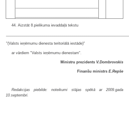
_________________________________________
_________________________________________
44. Aizstāt 8.pielikuma ievaddaļā tekstu
_____________________________________________________________
"(Valsts ieņēmumu dienesta teritoriālā iestāde)"
ar vārdiem "Valsts ieņēmumu dienestam".
Ministru prezidents
V.Dombrovskis
Finanšu ministrs
E.Repše
Redakcijas piebilde: noteikumi stājas spēkā ar 2009.gada
10.septembri.