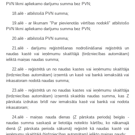
PVN likmi apliekamo darījumu summa bez PVN;
18.ailē - atbilstošā PVN summa;
19.ailē - ar likumam "Par pievienotās vērtības nodokli" atbilstošo
PVN likmi apliekamo darījumu summa bez PVN;
20.ailē - atbilstošā PVN summa;
21.ailē - darījumu reģistrēšanas nodrošināšanai reģistrētā un
naudas kastē vai ieņēmumu skaitītājā (tirdzniecības automātam)
ieliktā maiņas naudas summa;
22.ailē - reģistrētā un no naudas kastes vai ieņēmumu skaitītāja
(tirdzniecības automātam) izņemtā un kasē vai bankā iemaksātā vai
inkasatoram nodotā naudas summa;
23.ailē - reģistrētā un no naudas kastes vai ieņēmumu skaitītāja
(tirdzniecības automātam) izņemtā skaidrās naudas summa, kas Z
pārskata izdrukas brīdī nav iemaksāta kasē vai bankā vai nodota
inkasatoram;
24.ailē - maiņas nauda dienas (Z pārskata perioda) beigās -
naudas summa saskaņā ar lietotāja noteikto kārtību, ko nākamajā
dienā (Z pārskata perioda sākumā) reģistrē kā naudas kastē vai
ieņēmumu skaitītājā (tirdzniecības automātam) ielikto maiņas naudu;