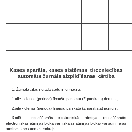
Kases aparāta, kases sistēmas, tirdzniecības
automāta žurnāla aizpildīšanas kārtība
1. Žurnāla ailēs norāda šādu informāciju:
1.ailē - dienas (perioda) finanšu pārskata (Z pārskata) datums;
2.ailē - dienas (perioda) finanšu pārskata (Z pārskata) numurs;
3.ailē - nedzēšamās elektroniskās atmiņas (nedzēšamās
elektroniskās atmiņas bloka vai fiskālās atmiņas bloka) vai summārās
atmiņas kopsummas rādītājs;