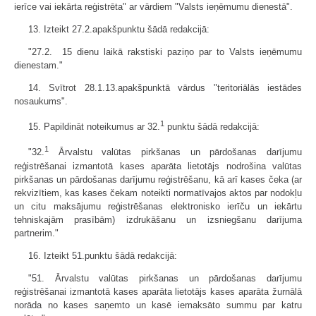
ierīce vai iekārta reģistrēta" ar vārdiem "Valsts ieņēmumu dienestā".
13. Izteikt 27.2.apakšpunktu šādā redakcijā:
"27.2. 15 dienu laikā rakstiski paziņo par to Valsts ieņēmumu
dienestam."
14. Svītrot 28.1.13.apakšpunktā vārdus "teritoriālās iestādes
nosaukums".
1
15. Papildināt noteikumus ar 32.
punktu šādā redakcijā:
1
"32.
Ārvalstu valūtas pirkšanas un pārdošanas darījumu
reģistrēšanai izmantotā kases aparāta lietotājs nodrošina valūtas
pirkšanas un pārdošanas darījumu reģistrēšanu, kā arī kases čeka (ar
rekvizītiem, kas kases čekam noteikti normatīvajos aktos par nodokļu
un citu maksājumu reģistrēšanas elektronisko ierīču un iekārtu
tehniskajām prasībām) izdrukāšanu un izsniegšanu darījuma
partnerim."
16. Izteikt 51.punktu šādā redakcijā:
"51. Ārvalstu valūtas pirkšanas un pārdošanas darījumu
reģistrēšanai izmantotā kases aparāta lietotājs kases aparāta žurnālā
norāda no kases saņemto un kasē iemaksāto summu par katru