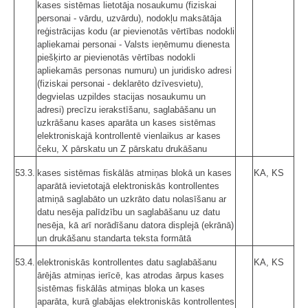
kases sistēmas lietotāja nosaukumu (fiziskai
personai - vārdu, uzvārdu), nodokļu maksātāja
reģistrācijas kodu (ar pievienotās vērtības nodokli
apliekamai personai - Valsts ieņēmumu dienesta
piešķirto ar pievienotās vērtības nodokli
apliekamās personas numuru) un juridisko adresi
(fiziskai personai - deklarēto dzīvesvietu),
degvielas uzpildes stacijas nosaukumu un
adresi) precīzu ierakstīšanu, saglabāšanu un
uzkrāšanu kases aparāta un kases sistēmas
elektroniskajā kontrollentē vienlaikus ar kases
čeku, X pārskatu un Z pārskatu drukāšanu
53.3.
kases sistēmas fiskālās atmiņas blokā un kases
KA, KS
aparātā ievietotajā elektroniskās kontrollentes
atmiņā saglabāto un uzkrāto datu nolasīšanu ar
datu nesēja palīdzību un saglabāšanu uz datu
nesēja, kā arī norādīšanu datora displejā (ekrānā)
un drukāšanu standarta teksta formātā
53.4.
elektroniskās kontrollentes datu saglabāšanu
KA, KS
ārējās atmiņas ierīcē, kas atrodas ārpus kases
sistēmas fiskālās atmiņas bloka un kases
aparāta, kurā glabājas elektroniskās kontrollentes