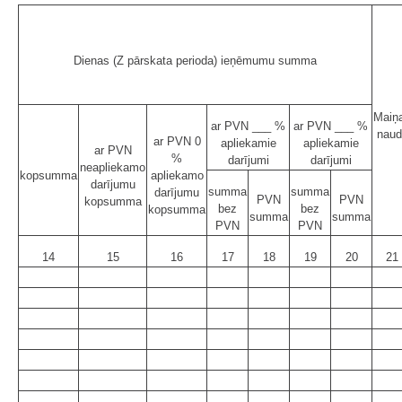
Dienas (Z pārskata perioda) ieņēmumu summa
Maiņ
ar PVN ___ %
ar PVN ___ %
naud
ar PVN 0
apliekamie
apliekamie
ar PVN
%
darījumi
darījumi
neapliekamo
kopsumma
apliekamo
darījumu
summa
summa
darījumu
PVN
PVN
kopsumma
bez
bez
kopsumma
summa
summa
PVN
PVN
14
15
16
17
18
19
20
21