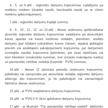
4., 5. un 6.ailē - reģistrēto darījumu kopsummas sadalījums pa
norēķinu veidiem (skaidrā naudā, bezskaidrā naudā un ar citiem
norēķinu apliecinājumiem);
7.ailē - reģistrēto darījumu kopējā summa;
8., 9., 10., 11., 12. un 13.ailē - dienas ieņēmumu aprēķināšanai
atsevišķi reģistrēto darījumu kopsummas sadalījums pa atsevišķām
kases aparāta vai kases sistēmas nodaļām, piemēram, anulēto
darījumu (par kļūdaini izdrukātiem kases čekiem, atpakaļ atdotajām
precēm vai anulētajiem pakalpojumiem) kopsumma, par darījumiem
izsniegtās naudas kopsumma (piemēram, par taras iepirkšanu vai
tiem klientiem izmaksātās summas, kuri izmanto maksājumu kartes)
un pievienotās vērtības nodokļa (turpmāk - PVN) summas;
14.ailē - dienas (Z pārskata perioda) ieņēmumu kopsumma,
palielināta vai samazināta par atsevišķās nodaļās reģistrēto darījumu
attiecīgo aiļu kopsummām, ja tie palielinājuši vai samazinājuši
faktiskos dienas ieņēmumus;
15.ailē - ar PVN neapliekamo darījumu kopsumma;
16.ailē - ar PVN 0 % likmi apliekamo darījumu kopsumma;
17.ailē - ar likumam "Par pievienotās vērtības nodokli" atbilstošo