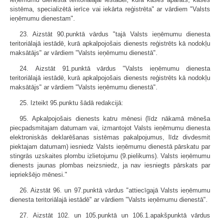
sistēma, specializētā ierīce vai iekārta reģistrēta" ar vārdiem "Valsts
ieņēmumu dienestam".
23. Aizstāt 90.punktā vārdus "tajā Valsts ieņēmumu dienesta
teritoriālajā iestādē, kurā apkalpojošais dienests reģistrēts kā nodokļu
maksātājs" ar vārdiem "Valsts ieņēmumu dienestā".
24. Aizstāt 91.punktā vārdus "Valsts ieņēmumu dienesta
teritoriālajā iestādē, kurā apkalpojošais dienests reģistrēts kā nodokļu
maksātājs" ar vārdiem "Valsts ieņēmumu dienestā".
25. Izteikt 95.punktu šādā redakcijā:
95. Apkalpojošais dienests katru mēnesi (līdz nākamā mēneša
piecpadsmitajam datumam vai, izmantojot Valsts ieņēmumu dienesta
elektroniskās deklarēšanas sistēmas pakalpojumus, līdz divdesmit
piektajam datumam) iesniedz Valsts ieņēmumu dienestā pārskatu par
stingrās uzskaites plombu izlietojumu (9.pielikums). Valsts ieņēmumu
dienests jaunas plombas neizsniedz, ja nav iesniegts pārskats par
iepriekšējo mēnesi."
26. Aizstāt 96. un 97.punktā vārdus "attiecīgajā Valsts ieņēmumu
dienesta teritoriālajā iestādē" ar vārdiem "Valsts ieņēmumu dienestā".
27. Aizstāt 102. un 105.punktā un 106.1.apakšpunktā vārdus