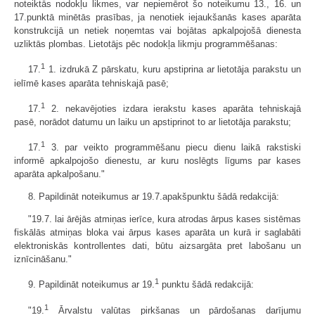
noteiktās nodokļu likmes, var nepiemērot šo noteikumu 13., 16. un
17.punktā minētās prasības, ja nenotiek iejaukšanās kases aparāta
konstrukcijā un netiek noņemtas vai bojātas apkalpojošā dienesta
uzliktās plombas. Lietotājs pēc nodokļa likmju programmēšanas:
1
17.
1. izdrukā Z pārskatu, kuru apstiprina ar lietotāja parakstu un
ielīmē kases aparāta tehniskajā pasē;
1
17.
2. nekavējoties izdara ierakstu kases aparāta tehniskajā
pasē, norādot datumu un laiku un apstiprinot to ar lietotāja parakstu;
1
17.
3. par veikto programmēšanu piecu dienu laikā rakstiski
informē apkalpojošo dienestu, ar kuru noslēgts līgums par kases
aparāta apkalpošanu."
8. Papildināt noteikumus ar 19.7.apakšpunktu šādā redakcijā:
"19.7. lai ārējās atmiņas ierīce, kura atrodas ārpus kases sistēmas
fiskālās atmiņas bloka vai ārpus kases aparāta un kurā ir saglabāti
elektroniskās kontrollentes dati, būtu aizsargāta pret labošanu un
iznīcināšanu."
1
9. Papildināt noteikumus ar 19.
punktu šādā redakcijā:
1
"19.
Ārvalstu valūtas pirkšanas un pārdošanas darījumu