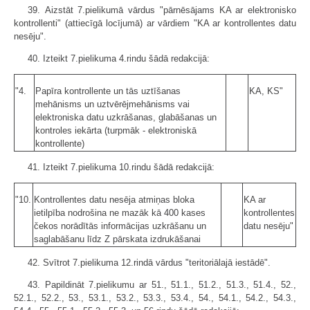
39. Aizstāt 7.pielikumā vārdus "pārnēsājams KA ar elektronisko
kontrollenti" (attiecīgā locījumā) ar vārdiem "KA ar kontrollentes datu
nesēju".
40. Izteikt 7.pielikuma 4.rindu šādā redakcijā:
"4.
Papīra kontrollente un tās uztīšanas
KA, KS"
mehānisms un uztvērējmehānisms vai
elektroniska datu uzkrāšanas, glabāšanas un
kontroles iekārta (turpmāk - elektroniskā
kontrollente)
41. Izteikt 7.pielikuma 10.rindu šādā redakcijā:
"10.
Kontrollentes datu nesēja atmiņas bloka
KA ar
ietilpība nodrošina ne mazāk kā 400 kases
kontrollentes
čekos norādītās informācijas uzkrāšanu un
datu nesēju"
saglabāšanu līdz Z pārskata izdrukāšanai
42. Svītrot 7.pielikuma 12.rindā vārdus "teritoriālajā iestādē".
43. Papildināt 7.pielikumu ar 51., 51.1., 51.2., 51.3., 51.4., 52.,
52.1., 52.2., 53., 53.1., 53.2., 53.3., 53.4., 54., 54.1., 54.2., 54.3.,