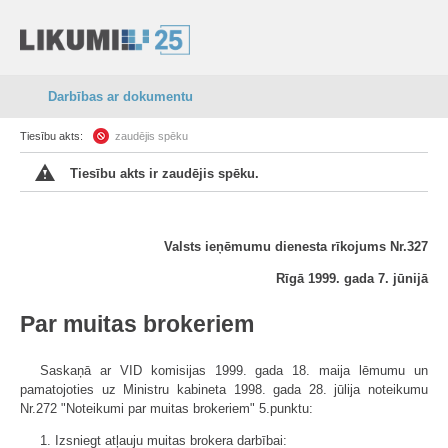
Darbības ar dokumentu
Tiesību akts:
zaudējis spēku
Tiesību akts ir zaudējis spēku.
Valsts ieņēmumu dienesta rīkojums Nr.327
Rīgā 1999. gada 7. jūnijā
Par muitas brokeriem
Saskaņā ar VID komisijas 1999. gada 18. maija lēmumu un
pamatojoties uz Ministru kabineta 1998. gada 28. jūlija noteikumu
Nr.272 "Noteikumi par muitas brokeriem" 5.punktu:
1. Izsniegt atļauju muitas brokera darbībai: