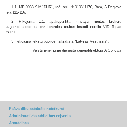
1.1. MB-0033 SIA "DHR", reģ. apl. Nr.010311176, Rīgā, A.Deglava
ielā 112-116.
2. Rīkojuma 1.1. apakšpunktā minētajai muitas brokeru
uzņēmējsabiedrībai par kontroles muitas iestādi noteikt VID Rīgas
muitu.
3. Rīkojuma tekstu publicēt laikrakstā "Latvijas Vēstnesis".
Valsts ieņēmumu dienesta ģenerāldirektors
A.Sončiks
Pašvaldību saistošie noteikumi
Administratīvās atbildības ceļvedis
Apmācības