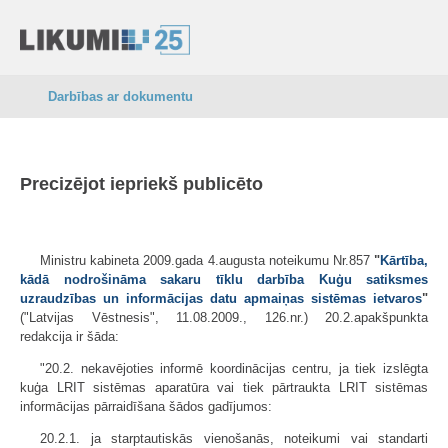
Darbības ar dokumentu
Precizējot iepriekš publicēto
Ministru kabineta 2009.gada 4.augusta noteikumu Nr.857
"
Kārtība,
kādā nodrošināma sakaru tīklu darbība Kuģu satiksmes
uzraudzības un informācijas datu apmaiņas sistēmas ietvaros
"
("Latvijas Vēstnesis", 11.08.2009., 126.nr.) 20.2.apakšpunkta
redakcija ir šāda:
"20.2. nekavējoties informē koordinācijas centru, ja tiek izslēgta
kuģa LRIT sistēmas aparatūra vai tiek pārtraukta LRIT sistēmas
informācijas pārraidīšana šādos gadījumos:
20.2.1. ja starptautiskās vienošanās, noteikumi vai standarti