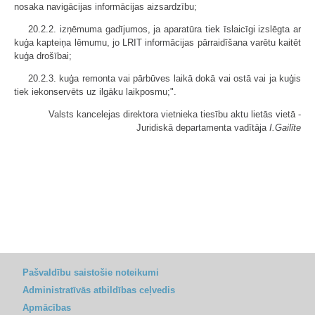
nosaka navigācijas informācijas aizsardzību;
20.2.2. izņēmuma gadījumos, ja aparatūra tiek īslaicīgi izslēgta ar
kuģa kapteiņa lēmumu, jo LRIT informācijas pārraidīšana varētu kaitēt
kuģa drošībai;
20.2.3. kuģa remonta vai pārbūves laikā dokā vai ostā vai ja kuģis
tiek iekonservēts uz ilgāku laikposmu;".
Valsts kancelejas direktora vietnieka tiesību aktu lietās vietā -
Juridiskā departamenta vadītāja
I.Gailīte
Pašvaldību saistošie noteikumi
Administratīvās atbildības ceļvedis
Apmācības