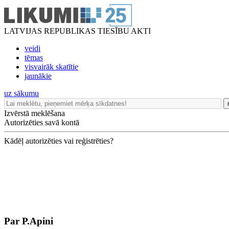
LATVIJAS REPUBLIKAS TIESĪBU AKTI
veidi
tēmas
visvairāk skatītie
jaunākie
uz sākumu
Izvērstā meklēšana
Autorizēties savā kontā
Kādēļ autorizēties vai reģistrēties?
Par P.Apini