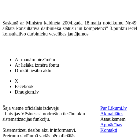
Saskaņā ar Ministru kabineta 2004.gada 18.maija noteikumu Nr.49
ārštata konsultatīvā darbinieka statusu un kompetenci" 3.punktu iecel
konsultatīvo darbinieku veselības jautājumos.
Ar manām piezīmēm
Ar lielāka izmēra fontu
Drukāt tiesību aktu
X
Facebook
Draugiem.lv
Šajā vietnē oficiālais izdevējs
Par Likumi.lv
"Latvijas Vēstnesis" nodrošina tiesību aktu
Aktualitātes
sistematizācijas funkciju.
Atsauksmēm
Apmācības
Sistematizēti tiesību akti ir informatīvi.
Kontakti
Pretrunu gadījumā vadās pēc oficiālās