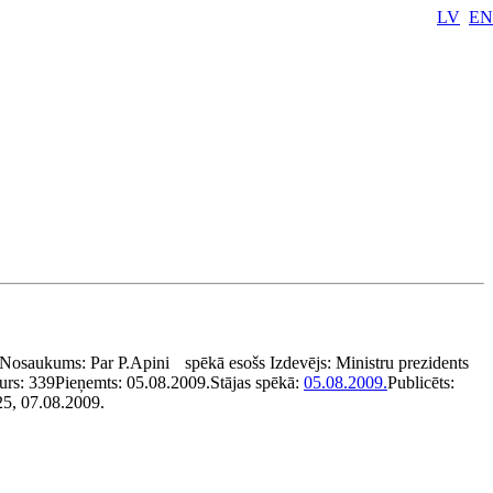
LV
EN
Nosaukums:
Par P.Apini
spēkā esošs
Izdevējs:
Ministru prezidents
urs:
339
Pieņemts:
05.08.2009.
Stājas spēkā:
05.08.2009.
Publicēts:
25, 07.08.2009.