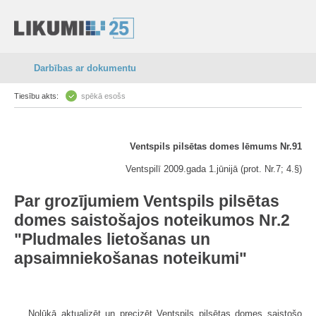
Darbības ar dokumentu
Tiesību akts:
spēkā esošs
Ventspils pilsētas domes lēmums Nr.91
Ventspilī 2009.gada 1.jūnijā (prot. Nr.7; 4.§)
Par grozījumiem Ventspils pilsētas
domes saistošajos noteikumos Nr.2
"Pludmales lietošanas un
apsaimniekošanas noteikumi"
Nolūkā aktualizēt un precizēt Ventspils pilsētas domes saistošo