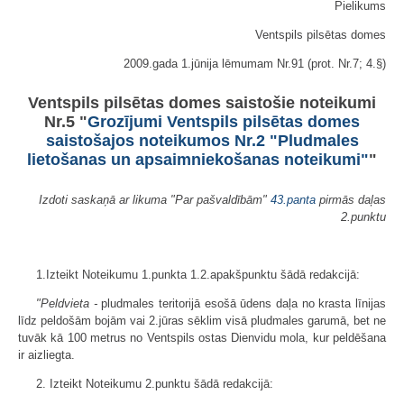
Pielikums
Ventspils pilsētas domes
2009.gada 1.jūnija lēmumam Nr.91 (prot. Nr.7; 4.§)
Ventspils pilsētas domes saistošie noteikumi
Nr.5 "
Grozījumi Ventspils pilsētas domes
saistošajos noteikumos Nr.2 "Pludmales
lietošanas un apsaimniekošanas noteikumi"
"
Izdoti saskaņā ar likuma "Par pašvaldībām"
43.panta
pirmās daļas
2.punktu
1.Izteikt Noteikumu 1.punkta 1.2.apakš­punktu šādā redakcijā:
"Peldvieta -
pludmales teritorijā esošā ūdens daļa no krasta līnijas
līdz peldošām bojām vai 2.jūras sēklim visā pludmales garumā, bet ne
tuvāk kā 100 metrus no Ventspils ostas Dienvidu mola, kur peldēšana
ir aizliegta.
2. Izteikt Noteikumu 2.punktu šādā redakcijā: