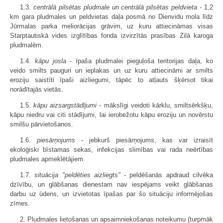
1.3.
centrālā pilsētas pludmale un centrālā pilsētas peldvieta -
1,2
km gara pludmales un peldvietas daļa posmā no Dienvidu mola līdz
Jūrmalas parka meliorācijas grāvim, uz kuru attiecināmas visas
Starptautiskā vides izglītības fonda izvirzītās prasības Zilā karoga
pludmalēm.
1.4.
kāpu josla
- īpaša pludmalei pieguļoša teritorijas daļa, ko
veido smilts pauguri un ieplakas un uz kuru attiecināmi ar smilts
eroziju saistīti īpaši aizliegumi, tāpēc to atļauts šķērsot tikai
norādītajās vietās.
1.5.
kāpu aizsargstādījumi
- mākslīgi veidoti kārklu, smiltsērkšķu,
kāpu niedru vai citi stādījumi, lai ierobežotu kāpu eroziju un novērstu
smilšu pārvietošanos.
1.6.
piesārņojums
- jebkurš piesārņojums, kas var izraisīt
ekoloģiski bīstamas sekas, infekcijas slimības vai rada neērtības
pludmales apmeklētājiem.
1.7.
situācija "peldēties aizliegts"
- peldēšanās apdraud cilvēka
dzīvību, un glābšanas dienestam nav iespējams veikt glābšanas
darbu uz ūdens, un izvietotas īpašas par šo situāciju informējošas
zīmes.
2. Pludmales lietošanas un apsaimniekošanas noteikumu (turpmāk