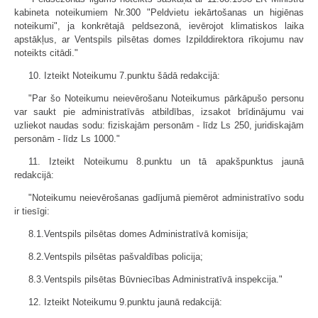
kabineta noteikumiem Nr.300 "Peldvietu iekārtošanas un higiēnas
noteikumi", ja konkrētajā peldsezonā, ievērojot klimatiskos laika
apstākļus, ar Ventspils pilsētas domes Izpilddirektora rīkojumu nav
noteikts citādi."
10. Izteikt Noteikumu 7.punktu šādā redakcijā:
"Par šo Noteikumu neievērošanu Noteikumus pārkāpušo personu
var saukt pie administratīvās atbildības, izsakot brīdinājumu vai
uzliekot naudas sodu: fiziskajām personām - līdz Ls 250, juridiskajām
personām - līdz Ls 1000."
11. Izteikt Noteikumu 8.punktu un tā apakšpunktus jaunā
redakcijā:
"Noteikumu neievērošanas gadījumā piemērot administratīvo sodu
ir tiesīgi:
8.1.Ventspils pilsētas domes Administratīvā komisija;
8.2.Ventspils pilsētas pašvaldības policija;
8.3.Ventspils pilsētas Būvniecības Administratīvā inspekcija."
12. Izteikt Noteikumu 9.punktu jaunā redakcijā: