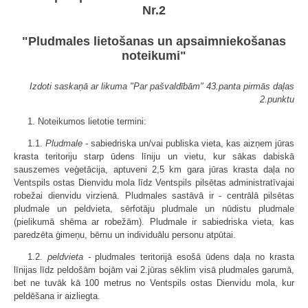
Nr.2
"Pludmales lietošanas un apsaimniekošanas
noteikumi"
Izdoti saskaņā ar likuma "Par pašvaldībām" 43.panta pirmās daļas
2.punktu
1. Noteikumos lietotie termini:
1.1.
Pludmale -
sabiedriska un/vai publiska vieta, kas aizņem jūras
krasta teritoriju starp ūdens līniju un vietu, kur sākas dabiskā
sauszemes veģetācija, aptuveni 2,5 km gara jūras krasta daļa no
Ventspils ostas Dienvidu mola līdz Ventspils pilsētas administratīvajai
robežai dienvidu virzienā. Pludmales sastāvā ir - centrālā pilsētas
pludmale un peldvieta, sērfotāju pludmale un nūdistu pludmale
(pielikumā shēma ar robežām). Pludmale ir sabiedriska vieta, kas
paredzēta ģimeņu, bērnu un individuālu personu atpūtai.
1.2.
peldvieta -
pludmales teritorijā esošā ūdens daļa no krasta
līnijas līdz peldošām bojām vai 2.jūras sēklim visā pludmales garumā,
bet ne tuvāk kā 100 metrus no Ventspils ostas Dienvidu mola, kur
peldēšana ir aizliegta.