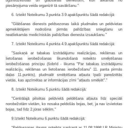
ugunsdzēsības un glābšanas dienestam, kuri atkarībā no
piesārņojuma veida organizē tā savākšanu."
6. Izteikt Noteikumu 3.punkta 3.9.apakš­punktu šādā redakcijā:
"Glābšanas dienests peldsezonas laikā pludmales un peldvietas
apmeklētājiem nodrošina pirmās palīdzības sniegšanu un
neatliekamās medicīniskās palīdzības dienesta izsaukšanu."
7. Izteikt Noteikumu 4.punkta 4.9.apakš­punktu šādā redakcijā:
"Saskaņā ar tabakas izstrādājumu realizācijas, reklāmas un
lietošanas ierobežošanas likumdošanā noteikto smēķēšanas
ierobežošanas principu (šobrīd - likuma "Par tabakas izstrādājumu
realizāciju, reklāmas un lietošanas ierobežošanu" 11. panta pirmās
daļas 11.punkts), pludmalē smēķēšana atļauta īpaši paredzētās
vietās, kas apzīmētas ar informācijas zīmi "atļauts smēķēt"."
8. Izteikt Noteikumu 5.punktu šādā redakcijā:
"Centrālajā pilsētas peldvietā peldēšana atļauta līdz speciāli
norobežotām vietām, ko nosaka peldošās bojas, bet, ja nav izvietotas
bojas, tad līdz 2.jūras sēklim."
9.Izteikt Noteikumu 6.punktu šādā redakcijā:
"Peldsezonas ilgums noteikts saskaņā ar 11.08.1998 LR Ministru