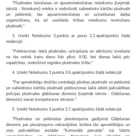
"Pludmales lietošanas un apsaimniekošanas noteikumu (turpmāk
tekstā - Noteikumi) mērķis ir nodrošināt sabiedrisko kārtību pludmalē
un peldvietā, tās apsaimniekošanas un uzturēšanas darba
organizēšanu, kā arī sanitārās tīrības noteikumu ievērošanu
pludmalē."
3. Izteikt Noteikumu 3.punkta ar jaunu 3.2.apakšpunktu šādā
redakcijā:
"Peldsezonas laikā pludmales uzkopšana un atkritumu izvešana
no tās notiek katru dienu līdz plkst. 9.00, bet dienas laikā pēc
vajadzības, nodrošinot regulāru pludmales tīrību."
4. Izteikt Noteikumu 3.punkta 3.6.apakš­punktu šādā redakcijā:
"Par apmeklētāju drošību centrālajā pilsētas pludmalē un peldvietā
un sabiedrisko kārtību pludmalē peldsezonas laikā atbild pašvaldības
policijas pludmales glābšanas dienests (turpmāk tekstā - Glābšanas
dienests) savas kompetences ietvaros."
5. Izteikt Noteikumu 3.punkta 3.7.apakš­punktu šādā redakcijā:
"Pludmales un peldvietas piesārņojuma gadījumā Glābšanas
dienests par piesārņojumu nekavējoties brīdina tās apmeklētājus un
ziņo pašvaldības iestādei "Komunālā pārvalde" vai Valsts