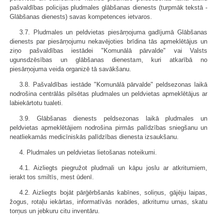
pašvaldības policijas pludmales glābšanas dienests (turpmāk tekstā -
Glābšanas dienests) savas kompetences ietvaros.
3.7. Pludmales un peldvietas piesārņojuma gadījumā Glābšanas
dienests par piesārņojumu nekavējoties brīdina tās apmeklētājus un
ziņo pašvaldības iestādei "Komunālā pārvalde" vai Valsts
ugunsdzēsības un glābšanas dienestam, kuri atkarībā no
piesārņojuma veida organizē tā savākšanu.
3.8. Pašvaldības iestāde "Komunālā pārvalde" peldsezonas laikā
nodrošina centrālās pilsētas pludmales un peldvietas apmeklētājus ar
labiekārtotu tualeti.
3.9. Glābšanas dienests peldsezonas laikā pludmales un
peldvietas apmeklētājiem nodrošina pirmās palīdzības sniegšanu un
neatliekamās medicīniskās palīdzības dienesta izsaukšanu.
4. Pludmales un peldvietas lietošanas noteikumi.
4.1. Aizliegts piegružot pludmali un kāpu joslu ar atkritumiem,
ierakt tos smiltīs, mest ūdenī.
4.2. Aizliegts bojāt pārģērbšanās kabīnes, soliņus, gājēju laipas,
žogus, rotaļu iekārtas, informatīvās norādes, atkritumu urnas, skatu
torņus un jebkuru citu inventāru.