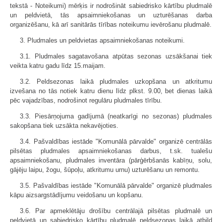
tekstā - Noteikumi) mērķis ir nodrošināt sabiedrisko kārtību pludmalē
un peldvietā, tās apsaimniekošanas un uzturēšanas darba
organizēšanu, kā arī sanitārās tīrības noteikumu ievērošanu pludmalē.
3. Pludmales un peldvietas apsaimniekošanas noteikumi.
3.1. Pludmales sagatavošana atpūtas sezonas uzsākšanai tiek
veikta katru gadu līdz 15.maijam.
3.2. Peldsezonas laikā pludmales uzkopšana un atkritumu
izvešana no tās notiek katru dienu līdz plkst. 9.00, bet dienas laikā
pēc vajadzības, nodrošinot regulāru pludmales tīrību.
3.3. Piesārņojuma gadījumā (neatkarīgi no sezonas) pludmales
sakopšana tiek uzsākta nekavējoties.
3.4. Pašvaldības iestāde "Komunālā pārvalde" organizē centrālās
pilsētas pludmales apsaimniekošanas darbus, t.sk. tualešu
apsaimniekošanu, pludmales inventāra (pārģērbšanās kabīņu, solu,
gājēju laipu, žogu, šūpoļu, atkritumu urnu) uzturēšanu un remontu.
3.5. Pašvaldības iestāde "Komunālā pārvalde" organizē pludmales
kāpu aizsargstādījumu veidošanu un kopšanu.
3.6. Par apmeklētāju drošību centrālajā pilsētas pludmalē un
peldvietā un sabiedrisko kārtību pludmalē peldsezonas laikā atbild