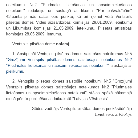
noteikumu Nr.2 "Pludmales lietošanas un apsaimniekošanas
noteikumi" redakciju un saskaņā ar likuma "Par pašvaldībām"
43.panta pirmās daļas otro punktu, kā arī ņemot vērā Ventspils
pilsētas domes Vides aizsardzības komisijas 29.01.2009. ieteikumu
un Likumības komisijas 21.05.2009. ieteikumu, Pilsētas attīstības
komitejas 28.05.2009. lēmumu,
Ventspils pilsētas dome
nolemj
:
1. Apstiprināt Ventspils pilsētas domes saistošos noteikumus Nr.5
"
Grozījumi Ventspils pilsētas domes saistošajos noteikumos Nr.2
"Pludmales lietošanas un apsaimniekošanas noteikumi"
" saskaņā ar
pielikumu
.
2. Ventspils pilsētas domes saistošie noteikumi Nr.5 "Grozījumi
Ventspils pilsētas domes saistošajos noteikumos Nr.2 "Pludmales
lietošanas un apsaimniekošanas noteikumi'" stājas spēkā nākamajā
dienā pēc to publicēšanas laikrakstā "Latvijas Vēstnesis".
Sēdes vadītājs Ventspils pilsētas domes priekšsēdētāja
1.vietnieks
J.Vītoliņš