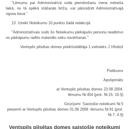
"Lēmumu par Administratīvā soda piemērošanu viena mēneša
laikā, no tā spēkā stāšanās brīža, var pārsūdzēt Administratīvajā
rajona tiesā."
13. Izteikt Noteikumu 10.punktu šādā redakcijā:
"Administratīvais sods šo Noteikumu pārkāpušo personu neatbrīvo
no pārkāpumu radīto materiālo seku novēršanas."
Ventspils pilsētas domes priekšsēdētāja 1.vietnieks
J.Vītoliņš
Pielikums
Apstiprināts
ar Ventspils pilsētas domes 23.08.2004.
lēmumu Nr.454 (prot. Nr.15; 10.§)
Grozījumi: Saistošie noteikumi Nr.5
pieņemti ar Ventspils pilsētas domes 01.06.2009. lēmumu Nr.91 (prot.
Nr.7; 4.§)
Ventspils pilsētas domes saistošie noteikumi