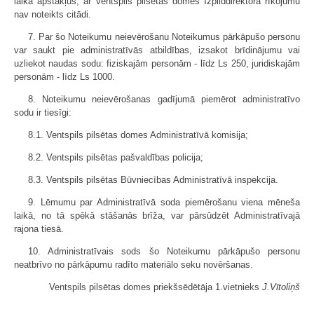
laika apstākļus, ar Ventspils pilsētas domes Izpilddirektora rīkojumu
nav noteikts citādi.
7. Par šo Noteikumu neievērošanu Noteikumus pārkāpušo personu
var saukt pie administratīvās atbildības, izsakot brīdinājumu vai
uzliekot naudas sodu: fiziskajām personām - līdz Ls 250, juridiskajām
personām - līdz Ls 1000.
8. Noteikumu neievērošanas gadījumā piemērot administratīvo
sodu ir tiesīgi:
8.1. Ventspils pilsētas domes Administratīvā komisija;
8.2. Ventspils pilsētas pašvaldības policija;
8.3. Ventspils pilsētas Būvniecības Administratīvā inspekcija.
9. Lēmumu par Administratīvā soda piemērošanu viena mēneša
laikā, no tā spēkā stāšanās brīža, var pārsūdzēt Administratīvajā
rajona tiesā.
10. Administratīvais sods šo Noteikumu pārkāpušo personu
neatbrīvo no pārkāpumu radīto materiālo seku novēršanas.
Ventspils pilsētas domes priekšsēdētāja 1.vietnieks
J.Vītoliņš