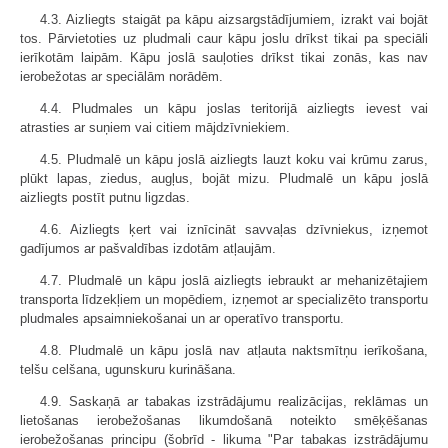
4.3. Aizliegts staigāt pa kāpu aizsargstādījumiem, izrakt vai bojāt
tos. Pārvietoties uz pludmali caur kāpu joslu drīkst tikai pa speciāli
ierīkotām laipām. Kāpu joslā sauļoties drīkst tikai zonās, kas nav
ierobežotas ar speciālām norādēm.
4.4. Pludmales un kāpu joslas teritorijā aizliegts ievest vai
atrasties ar suņiem vai citiem mājdzīvniekiem.
4.5. Pludmalē un kāpu joslā aizliegts lauzt koku vai krūmu zarus,
plūkt lapas, ziedus, augļus, bojāt mizu. Pludmalē un kāpu joslā
aizliegts postīt putnu ligzdas.
4.6. Aizliegts ķert vai iznīcināt savvaļas dzīvniekus, izņemot
gadījumos ar pašvaldības izdotām atļaujām.
4.7. Pludmalē un kāpu joslā aizliegts iebraukt ar mehanizētajiem
transporta līdzekļiem un mopēdiem, izņemot ar specializēto transportu
pludmales apsaimniekošanai un ar operatīvo transportu.
4.8. Pludmalē un kāpu joslā nav atļauta naktsmītņu ierīkošana,
telšu celšana, ugunskuru kurināšana.
4.9. Saskaņā ar tabakas izstrādājumu realizācijas, reklāmas un
lietošanas ierobežošanas likumdošanā noteikto smēķēšanas
ierobežošanas principu (šobrīd - likuma "Par tabakas izstrādājumu