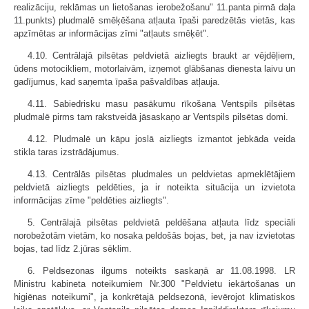
realizāciju, reklāmas un lietošanas ierobežošanu" 11.panta pirmā daļa
11.punkts) pludmalē smēķēšana atļauta īpaši paredzētās vietās, kas
apzīmētas ar informācijas zīmi "atļauts smēķēt".
4.10. Centrālajā pilsētas peldvietā aizliegts braukt ar vējdēļiem,
ūdens motocikliem, motorlaivām, izņemot glābšanas dienesta laivu un
gadījumus, kad saņemta īpaša pašvaldības atļauja.
4.11. Sabiedrisku masu pasākumu rīkošana Ventspils pilsētas
pludmalē pirms tam rakstveidā jāsaskaņo ar Ventspils pilsētas domi.
4.12. Pludmalē un kāpu joslā aizliegts izmantot jebkāda veida
stikla taras izstrādājumus.
4.13. Centrālās pilsētas pludmales un peldvietas apmeklētājiem
peldvietā aizliegts peldēties, ja ir noteikta situācija un izvietota
informācijas zīme "peldēties aizliegts".
5. Centrālajā pilsētas peldvietā peldēšana atļauta līdz speciāli
norobežotām vietām, ko nosaka peldošās bojas, bet, ja nav izvietotas
bojas, tad līdz 2.jūras sēklim.
6. Peldsezonas ilgums noteikts saskaņā ar 11.08.1998. LR
Ministru kabineta noteikumiem Nr.300 "Peldvietu iekārtošanas un
higiēnas noteikumi", ja konkrētajā peldsezonā, ievērojot klimatiskos