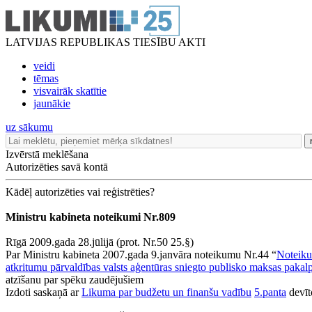
LATVIJAS REPUBLIKAS TIESĪBU AKTI
veidi
tēmas
visvairāk skatītie
jaunākie
uz sākumu
Izvērstā meklēšana
Autorizēties savā kontā
Kādēļ autorizēties vai reģistrēties?
Ministru kabineta noteikumi Nr.809
Rīgā 2009.gada 28.jūlijā (prot. Nr.50 25.§)
Par Ministru kabineta 2007.gada 9.janvāra noteikumu Nr.44 “
Noteiku
atkritumu pārvaldības valsts aģentūras sniegto publisko maksas paka
atzīšanu par spēku zaudējušiem
Izdoti saskaņā ar
Likuma par budžetu un finanšu vadību
5.panta
devīt