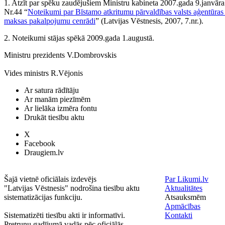
1. Atzīt par spēku zaudējušiem Ministru kabineta 2007.gada 9.janvār
Nr.44 “
Noteikumi par Bīstamo atkritumu pārvaldības valsts aģentūras
maksas pakalpojumu cenrādi
” (Latvijas Vēstnesis, 2007, 7.nr.).
2. Noteikumi stājas spēkā 2009.gada 1.augustā.
Ministru prezidents V.Dombrovskis
Vides ministrs R.Vējonis
Ar satura rādītāju
Ar manām piezīmēm
Ar lielāka izmēra fontu
Drukāt tiesību aktu
X
Facebook
Draugiem.lv
Šajā vietnē oficiālais izdevējs
Par Likumi.lv
"Latvijas Vēstnesis" nodrošina tiesību aktu
Aktualitātes
sistematizācijas funkciju.
Atsauksmēm
Apmācības
Sistematizēti tiesību akti ir informatīvi.
Kontakti
Pretrunu gadījumā vadās pēc oficiālās