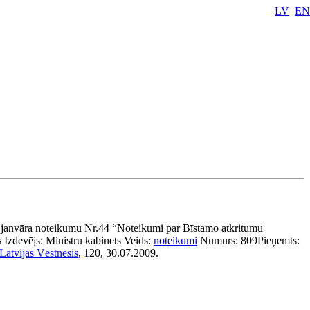
LV
EN
.janvāra noteikumu Nr.44 “Noteikumi par Bīstamo atkritumu
s
Izdevējs:
Ministru kabinets
Veids:
noteikumi
Numurs:
809
Pieņemts:
Latvijas Vēstnesis
, 120, 30.07.2009.