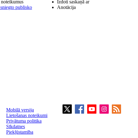
a noteikumus
Izdoti saskaņā ar
 sniegto publisko
Anotācija
Mobilā versija
Lietošanas noteikumi
Privātuma politika
Sīkdatnes
Piekļūstamība