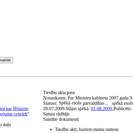
meklēt
Tiesību akta pase
Nosaukums:
Par Ministru kabineta 2007.gada 9
Spēkā esošs
Statuss:
pārvaldības ..
spēkā esoš
mi par Bīstamo
28.07.2009.
Stājas spēkā:
01.08.2009.
Publicēts:
lpojumu cenrādi
”
Satura rādītājs
Saistītie dokumenti
o daļu
Tiesību akti, kuriem maina statusu