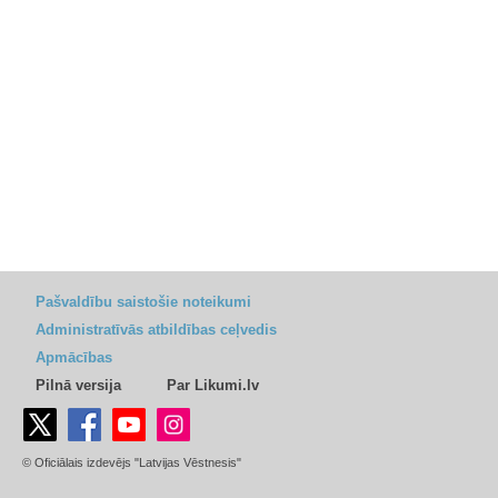
Pašvaldību saistošie noteikumi
Administratīvās atbildības ceļvedis
Apmācības
Pilnā versija
Par Likumi.lv
© Oficiālais izdevējs "Latvijas Vēstnesis"