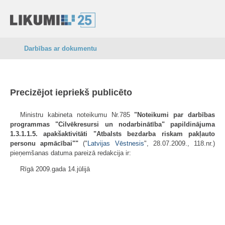
Darbības ar dokumentu
Precizējot iepriekš publicēto
Ministru kabineta noteikumu Nr.785
"Noteikumi par darbības
programmas "Cilvēkresursi un nodarbinātība" papildinājuma
1.3.1.1.5. apakšaktivitāti "Atbalsts bezdarba riskam pakļauto
personu apmācībai""
("
Latvijas Vēstnesis
", 28.07.2009., 118.nr.)
pieņemšanas datuma pareizā redakcija ir:
Rīgā 2009.gada 14.jūlijā