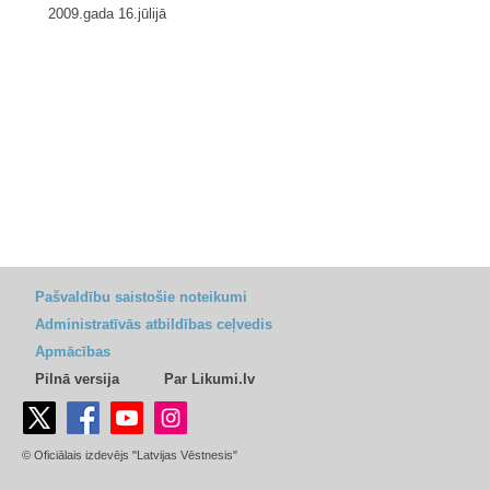
2009.gada 16.jūlijā
Pašvaldību saistošie noteikumi
Administratīvās atbildības ceļvedis
Apmācības
Pilnā versija
Par Likumi.lv
© Oficiālais izdevējs "Latvijas Vēstnesis"