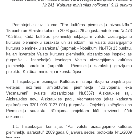
Nr.241 "Kultūras ministrijas nolikums" 9.11.punktu
Pamatojoties uz likuma "Par kultūras pieminekļu aizsardzību"
15.pantu un Ministru kabineta 2003.gada 26.augusta noteikumu Nr.473
"Kārtība, kādā kultūras pieminekļi iekļaujami valsts aizsargājamo
kultūras pieminekļu sarakstā un izslēdzami no valsts aizsargājamo
kultūras pieminekļu saraksta" (turpmāk - Noteikumi Nr.473) 13.punktu,
kā arī izvērtējot Valsts kultūras pieminekļu aizsardzības inspekcijas
(turpmāk - Inspekcija) iesniegto Valsts aizsargājamo kultūras
pieminekļu saraksta (turpmāk - Pieminekļu saraksts) grozījumu
projektu, Kultūras ministrija ir konstatējusi:
1. Inspekcija ir iesniegusi Kultūras ministrijā rīkojuma projektu par
vietējās nozīmes arhitektūras pieminekļa "Dzīvojamā ēka
Vecmaurēni" (valsts aizsardzības Nr.8337) Aizkraukles raj.,
Aizkraukles nov., Aizkraukles pag., Vecmaurēnos (ēkas kadastra
apzīmējums 3201 003 0127 001) (turpmāk - Objekts) izslēgšanu no
Pieminekļu saraksta. Rīkojuma projektam klāt pievienoti šādi
dokumenti:
1.1. Inspekcijas komisijas "Par valsts aizsargājamo kultūras
pieminekļu sarakstu" 2009.gada 8.janvāra sēdes protokola Nr.1/2009