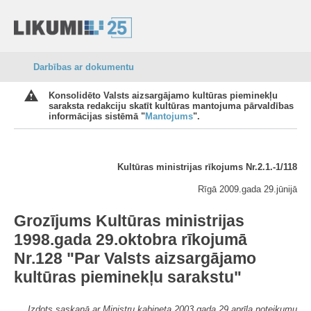
Darbības ar dokumentu
Konsolidēto Valsts aizsargājamo kultūras pieminekļu
saraksta redakciju skatīt kultūras mantojuma pārvaldības
informācijas sistēmā "
Mantojums
".
Kultūras ministrijas rīkojums Nr.2.1.-1/118
Rīgā 2009.gada 29.jūnijā
Grozījums Kultūras ministrijas
1998.gada 29.oktobra rīkojumā
Nr.128 "Par Valsts aizsargājamo
kultūras pieminekļu sarakstu"
Izdots saskaņā ar Ministru kabineta 2003.gada 29.aprīļa noteikumu