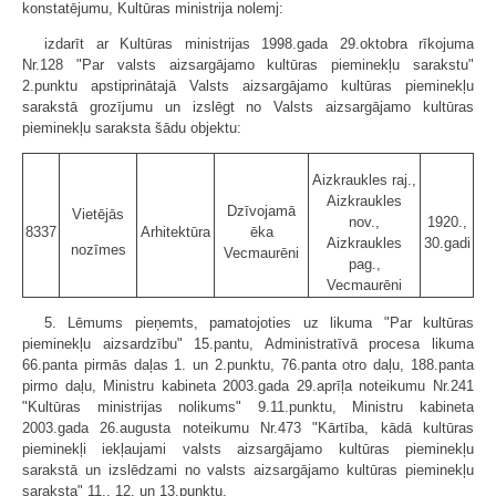
konstatējumu, Kultūras ministrija nolemj:
izdarīt ar Kultūras ministrijas 1998.gada 29.oktobra rīkojuma
Nr.128 "Par valsts aizsargājamo kultūras pieminekļu sarakstu"
2.punktu apstiprinātajā Valsts aizsargājamo kultūras pieminekļu
sarakstā grozījumu un izslēgt no Valsts aizsargājamo kultūras
pieminekļu saraksta šādu objektu:
Aizkraukles raj.,
Aizkraukles
Dzīvojamā
Vietējās
nov.,
1920.,
8337
Arhitektūra
ēka
Aizkraukles
30.gadi
nozīmes
Vecmaurēni
pag.,
Vecmaurēni
5. Lēmums pieņemts, pamatojoties uz likuma "Par kultūras
pieminekļu aizsardzību" 15.pantu, Administratīvā procesa likuma
66.panta pirmās daļas 1. un 2.punktu, 76.panta otro daļu, 188.panta
pirmo daļu, Ministru kabineta 2003.gada 29.aprīļa noteikumu Nr.241
"Kultūras ministrijas nolikums" 9.11.punktu, Ministru kabineta
2003.gada 26.augusta noteikumu Nr.473 "Kārtība, kādā kultūras
pieminekļi iekļaujami valsts aizsargājamo kultūras pieminekļu
sarakstā un izslēdzami no valsts aizsargājamo kultūras pieminekļu
saraksta" 11., 12. un 13.punktu.