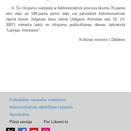
6. Šo rīkojumu saskaņā ar Administratīvā procesa likuma 76.panta
otro daļu un 188.panta pirmo daļu var pārsūdzēt Administratīvās
rajona tiesas Jelgavas tiesu namā (Jelgavā, Atmodas iela 19, LV-
3007) mēneša laikā no rīkojuma publicēšanas dienas laikrakstā
"Latvijas Vēstnesis".
Kultūras ministrs
I.Dālderis
Pašvaldību saistošie noteikumi
Administratīvās atbildības ceļvedis
Apmācības
Pilnā versija
Par Likumi.lv