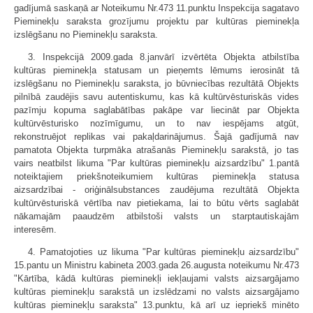
gadījumā saskaņā ar Noteikumu Nr.473 11.punktu Inspekcija sagatavo
Pieminekļu saraksta grozījumu projektu par kultūras pieminekļa
izslēgšanu no Pieminekļu saraksta.
3. Inspekcijā 2009.gada 8.janvārī izvērtēta Objekta atbilstība
kultūras pieminekļa statusam un pieņemts lēmums ierosināt tā
izslēgšanu no Pieminekļu saraksta, jo būvniecības rezultātā Objekts
pilnībā zaudējis savu autentiskumu, kas kā kultūrvēsturiskās vides
pazīmju kopuma saglabātības pakāpe var liecināt par Objekta
kultūrvēsturisko nozīmīgumu, un to nav iespējams atgūt,
rekonstruējot replikas vai pakaļdarinājumus. Šajā gadījumā nav
pamatota Objekta turpmāka atrašanās Pieminekļu sarakstā, jo tas
vairs neatbilst likuma "Par kultūras pieminekļu aizsardzību" 1.pantā
noteiktajiem priekšnoteikumiem kultūras pieminekļa statusa
aizsardzībai - oriģinālsubstances zaudējuma rezultātā Objekta
kultūrvēsturiskā vērtība nav pietiekama, lai to būtu vērts saglabāt
nākamajām paaudzēm atbilstoši valsts un starptautiskajām
interesēm.
4. Pamatojoties uz likuma "Par kultūras pieminekļu aizsardzību"
15.pantu un Ministru kabineta 2003.gada 26.augusta noteikumu Nr.473
"Kārtība, kādā kultūras pieminekļi iekļaujami valsts aizsargājamo
kultūras pieminekļu sarakstā un izslēdzami no valsts aizsargājamo
kultūras pieminekļu saraksta" 13.punktu, kā arī uz iepriekš minēto