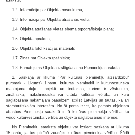
izraksts;
1.2. Informācija par Objekta nosaukumu;
1.3. Informācija par Objekta atrašanās vietu;
1.4. Objekta atrašanās vietas shēma topogrāfiskajā plānā;
1.5. Objekta apraksts;
1.6. Objekta fotofiksācijas materiāli;
1.7. Ziņas par Objekta īpašnieku;
1.8. Pamatojums Objekta izslēgšanai no Pieminekļu saraksta.
2. Saskaņā ar likuma "Par kultūras pieminekļu aizsardzību"
(turpmāk - Likums) 1.pantu kultūras pieminekļi ir kultūrvēsturiskā
mantojuma daļa - objekti un teritorijas, kuriem ir vēsturiska,
zinātniska, mākslinieciska vai citāda kultūras vērtība un kuru
saglabāšana nākamajām paaudzēm atbilst Latvijas un tautas, kā arī
starptautiskajām interesēm. No šī panta izriet, ka pamats objektam
atrasties Pieminekļu sarakstā ir tā kultūras pieminekļa vērtība, ko
veido kultūrvēsturiskā vērtība un objekta saglabāšanas interese.
No Pieminekļu saraksta objektu var izslēgt saskaņā ar Likuma
15.pantu, ja tas pilnībā zaudējis kultūras pieminekļa vērtību. Šādā