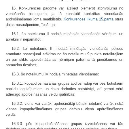
16. Konkurences padome var aizliegt piemērot atbrīvojumu no
vienošanās aizlieguma, ja tā konstatē konkrētas vienošanās
apdrošināšanas jomā neatbilstību
Konkurences likuma
15.panta
otrās
daļas nosacījumiem, īpaši, ja:
16.1. šo noteikumu II nodaļā minētajās vienošanās vērtējumi un
aprēķini ir nepamatoti;
16.2. šo noteikumu III nodaļā minētajās vienošanās polises
standarta nosacījumi atšķiras no šo noteikumu 9.punktā noteiktajiem
un par sliktu apdrošināšanas ņēmējam palielina tā pienākumus un
samazina tiesības;
16.3. šo noteikumu IV nodaļā minētajās vienošanās:
16.3.1. kopapdrošināšanas grupas apdrošinātāji var bez būtiskiem
papildu ieguldījumiem un riska darboties patstāvīgi, arī ņemot vērā
attiecīgo apdrošināšanas veidu īpatnības;
16.3.2. viens vai vairāki apdrošinātāji būtiski ietekmē vairāk nekā
vienas kopapdrošināšanas grupas darbību vienā apdrošināšanas
veidā;
16.3.3. pēc kopapdrošināšanas grupas izveidošanas vai tās