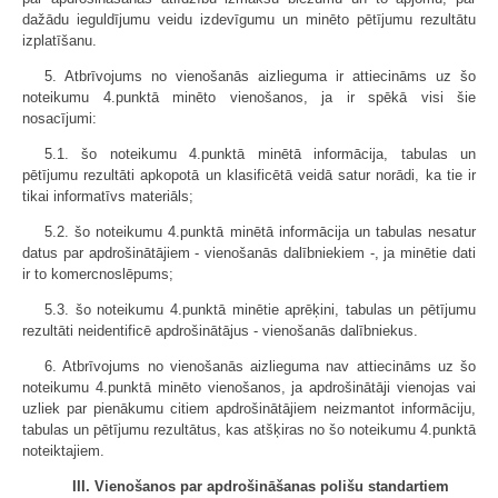
dažādu ieguldījumu veidu izdevīgumu un minēto pētījumu rezultātu
izplatīšanu.
5. Atbrīvojums no vienošanās aizlieguma ir attiecināms uz šo
noteikumu 4.punktā minēto vienošanos, ja ir spēkā visi šie
nosacījumi:
5.1. šo noteikumu 4.punktā minētā informācija, tabulas un
pētījumu rezultāti apkopotā un klasificētā veidā satur norādi, ka tie ir
tikai informatīvs materiāls;
5.2. šo noteikumu 4.punktā minētā informācija un tabulas nesatur
datus par apdrošinātājiem - vienošanās dalībniekiem -, ja minētie dati
ir to komercnoslēpums;
5.3. šo noteikumu 4.punktā minētie aprēķini, tabulas un pētījumu
rezultāti neidentificē apdrošinātājus - vienošanās dalībniekus.
6. Atbrīvojums no vienošanās aizlieguma nav attiecināms uz šo
noteikumu 4.punktā minēto vienošanos, ja apdrošinātāji vienojas vai
uzliek par pienākumu citiem apdrošinātājiem neizmantot informāciju,
tabulas un pētījumu rezultātus, kas atšķiras no šo noteikumu 4.punktā
noteiktajiem.
III. Vienošanos par apdrošināšanas polišu standartiem