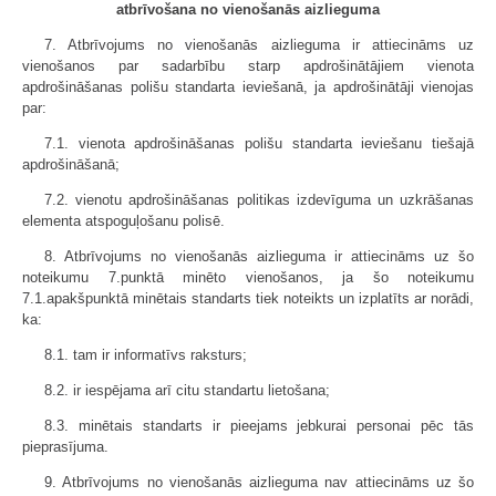
atbrīvošana no vienošanās aizlieguma
7. Atbrīvojums no vienošanās aizlieguma ir attiecināms uz
vienošanos par sadarbību starp apdrošinātājiem vienota
apdrošināšanas polišu standarta ieviešanā, ja apdrošinātāji vienojas
par:
7.1. vienota apdrošināšanas polišu standarta ieviešanu tiešajā
apdrošināšanā;
7.2. vienotu apdrošināšanas politikas izdevīguma un uzkrāšanas
elementa atspoguļošanu polisē.
8. Atbrīvojums no vienošanās aizlieguma ir attiecināms uz šo
noteikumu 7.punktā minēto vienošanos, ja šo noteikumu
7.1.apakšpunktā minētais standarts tiek noteikts un izplatīts ar norādi,
ka:
8.1. tam ir informatīvs raksturs;
8.2. ir iespējama arī citu standartu lietošana;
8.3. minētais standarts ir pieejams jebkurai personai pēc tās
pieprasījuma.
9. Atbrīvojums no vienošanās aizlieguma nav attiecināms uz šo