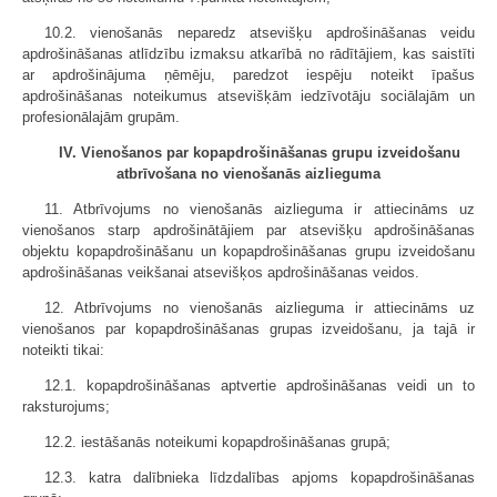
10.2. vienošanās neparedz atsevišķu apdrošināšanas veidu
apdrošināšanas atlīdzību izmaksu atkarībā no rādītājiem, kas saistīti
ar apdrošinājuma ņēmēju, paredzot iespēju noteikt īpašus
apdrošināšanas noteikumus atsevišķām iedzīvotāju sociālajām un
profesionālajām grupām.
IV. Vienošanos par kopapdrošināšanas grupu izveidošanu
atbrīvošana no vienošanās aizlieguma
11. Atbrīvojums no vienošanās aizlieguma ir attiecināms uz
vienošanos starp apdrošinātājiem par atsevišķu apdrošināšanas
objektu kopapdrošināšanu un kopapdrošināšanas grupu izveidošanu
apdrošināšanas veikšanai atsevišķos apdrošināšanas veidos.
12. Atbrīvojums no vienošanās aizlieguma ir attiecināms uz
vienošanos par kopapdrošināšanas grupas izveidošanu, ja tajā ir
noteikti tikai:
12.1. kopapdrošināšanas aptvertie apdrošināšanas veidi un to
raksturojums;
12.2. iestāšanās noteikumi kopapdrošināšanas grupā;
12.3. katra dalībnieka līdzdalības apjoms kopapdrošināšanas