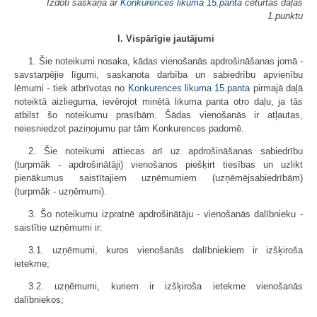
Izdoti saskaņā ar
Konkurences likuma
15.panta
ceturtās daļas
1.punktu
I. Vispārīgie jautājumi
1. Šie noteikumi nosaka, kādas vienošanās apdrošināšanas jomā -
savstarpējie līgumi, saskaņota darbība un sabiedrību apvienību
lēmumi - tiek atbrīvotas no
Konkurences likuma
15.panta
pirmajā daļā
noteiktā aizlieguma, ievērojot minētā likuma panta otro daļu, ja tās
atbilst šo noteikumu prasībām. Šādas vienošanās ir atļautas,
neiesniedzot paziņojumu par tām Konkurences padomē.
2. Šie noteikumi attiecas arī uz apdrošināšanas sabiedrību
(turpmāk - apdrošinātāji) vienošanos piešķirt tiesības un uzlikt
pienākumus saistītajiem uzņēmumiem (uzņēmējsabiedrībām)
(turpmāk - uzņēmumi).
3. Šo noteikumu izpratnē apdrošinātāju - vienošanās dalībnieku -
saistītie uzņēmumi ir:
3.1. uzņēmumi, kuros vienošanās dalībniekiem ir izšķiroša
ietekme;
3.2. uzņēmumi, kuriem ir izšķiroša ietekme vienošanās
dalībniekos;