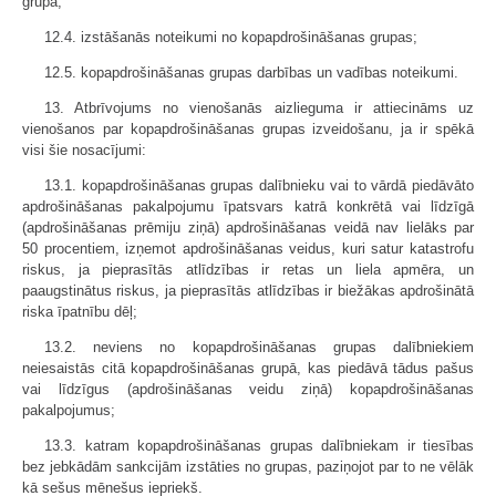
grupā;
12.4. izstāšanās noteikumi no kopapdrošināšanas grupas;
12.5. kopapdrošināšanas grupas darbības un vadības noteikumi.
13. Atbrīvojums no vienošanās aizlieguma ir attiecināms uz
vienošanos par kopapdrošināšanas grupas izveidošanu, ja ir spēkā
visi šie nosacījumi:
13.1. kopapdrošināšanas grupas dalībnieku vai to vārdā piedāvāto
apdrošināšanas pakalpojumu īpatsvars katrā konkrētā vai līdzīgā
(apdrošināšanas prēmiju ziņā) apdrošināšanas veidā nav lielāks par
50 procentiem, izņemot apdrošināšanas veidus, kuri satur katastrofu
riskus, ja pieprasītās atlīdzības ir retas un liela apmēra, un
paaugstinātus riskus, ja pieprasītās atlīdzības ir biežākas apdrošinātā
riska īpatnību dēļ;
13.2. neviens no kopapdrošināšanas grupas dalībniekiem
neiesaistās citā kopapdrošināšanas grupā, kas piedāvā tādus pašus
vai līdzīgus (apdrošināšanas veidu ziņā) kopapdrošināšanas
pakalpojumus;
13.3. katram kopapdrošināšanas grupas dalībniekam ir tiesības
bez jebkādām sankcijām izstāties no grupas, paziņojot par to ne vēlāk
kā sešus mēnešus iepriekš.