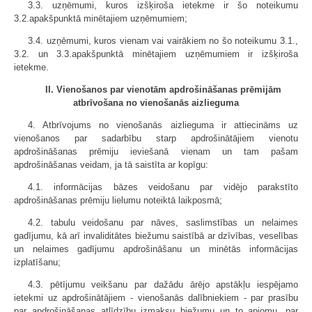
3.3. uzņēmumi, kuros izšķiroša ietekme ir šo noteikumu
3.2.apakšpunktā minētajiem uzņēmumiem;
3.4. uzņēmumi, kuros vienam vai vairākiem no šo noteikumu 3.1.,
3.2. un 3.3.apakšpunktā minētajiem uzņēmumiem ir izšķiroša
ietekme.
II. Vienošanos par vienotām apdrošināšanas prēmijām
atbrīvošana no vienošanās aizlieguma
4. Atbrīvojums no vienošanās aizlieguma ir attiecināms uz
vienošanos par sadarbību starp apdrošinātājiem vienotu
apdrošināšanas prēmiju ieviešanā vienam un tam pašam
apdrošināšanas veidam, ja tā saistīta ar kopīgu:
4.1. informācijas bāzes veidošanu par vidējo parakstīto
apdrošināšanas prēmiju lielumu noteiktā laikposmā;
4.2. tabulu veidošanu par nāves, saslimstības un nelaimes
gadījumu, kā arī invaliditātes biežumu saistībā ar dzīvības, veselības
un nelaimes gadījumu apdrošināšanu un minētās informācijas
izplatīšanu;
4.3. pētījumu veikšanu par dažādu ārējo apstākļu iespējamo
ietekmi uz apdrošinātājiem - vienošanās dalībniekiem - par prasību
par apdrošināšanas atlīdzību izmaksu biežumu un to apjomu, par