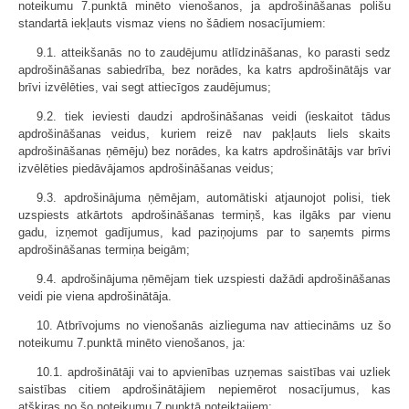
noteikumu 7.punktā minēto vienošanos, ja apdrošināšanas polišu
standartā iekļauts vismaz viens no šādiem nosacījumiem:
9.1. atteikšanās no to zaudējumu atlīdzināšanas, ko parasti sedz
apdrošināšanas sabiedrība, bez norādes, ka katrs apdrošinātājs var
brīvi izvēlēties, vai segt attiecīgos zaudējumus;
9.2. tiek ieviesti daudzi apdrošināšanas veidi (ieskaitot tādus
apdrošināšanas veidus, kuriem reizē nav pakļauts liels skaits
apdrošināšanas ņēmēju) bez norādes, ka katrs apdrošinātājs var brīvi
izvēlēties piedāvājamos apdrošināšanas veidus;
9.3. apdrošinājuma ņēmējam, automātiski atjaunojot polisi, tiek
uzspiests atkārtots apdrošināšanas termiņš, kas ilgāks par vienu
gadu, izņemot gadījumus, kad paziņojums par to saņemts pirms
apdrošināšanas termiņa beigām;
9.4. apdrošinājuma ņēmējam tiek uzspiesti dažādi apdrošināšanas
veidi pie viena apdrošinātāja.
10. Atbrīvojums no vienošanās aizlieguma nav attiecināms uz šo
noteikumu 7.punktā minēto vienošanos, ja:
10.1. apdrošinātāji vai to apvienības uzņemas saistības vai uzliek
saistības citiem apdrošinātājiem nepiemērot nosacījumus, kas
atšķiras no šo noteikumu 7.punktā noteiktajiem;