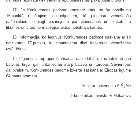
darbības rezultātā tiek sadalīts apdrošināšanas pakalpojumu tirgus.
17. Ja Konkurences padome konstatē kādu no šo noteikumu
16.punktā minētajiem nosacījumiem, tā pieprasa vienošanās
dalībniekiem iesniegt paziņojumu par vienošanos un izskata to
likumos un citos normatīvajos aktos noteiktajā kārtībā.
18. Informācija, ko ieguvusi Konkurences padome saskaņā ar šo
noteikumu 17.punktu, ir izmantojama tikai konkrētas vienošanās
izvērtēšanai.
19. Līgumus starp apdrošināšanas sabiedrībām, kas ietekmē gan
Latvijas tirgu, gan tirdzniecību starp Latviju un Eiropas Savienības
dalībvalstīm, Konkurences padome izvērtē saskaņā ar Eiropas līguma
64.panta normām.
Ministru prezidents A.Šķēle
Ekonomikas ministrs V.Makarovs