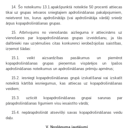
14. Šo noteikumu 13.1.apakšpunktā noteiktie 50 procenti attiecas
tikai uz grupas ietvaros sniegtajiem apdrošināšanas pakalpojumiem,
neietverot tos, kurus apdrošinātājs (vai apdrošinātāja vārdā) sniedz
ārpus kopapdrošināšanas grupas.
15. Atbrīvojums no vienošanās aizlieguma ir attiecināms uz
vienošanos par kopapdrošināšanas grupas izveidošanu, ja tās
dalībnieki nav uzņēmušies citas konkurenci ierobežojošas saistības,
izņemot šādas:
15.1. veikt aizsardzības pasākumus un piemērot
kopapdrošināšanas grupas pieņemtus vispārējos un īpašos
apdrošināšanas noteikumus un apdrošināšanas prēmiju apmērus;
15.2. iesniegt kopapdrošināšanas grupā izskatīšanai vai izskatīt
noteiktā kārtībā iesniegumus, kas attiecas uz kopapdrošināšanas
veidiem;
15.3. uzticēt kopapdrošināšanas grupai sarunas par
pārapdrošināšanas līgumiem visu iesaistīto vārdā;
15.4. nepārapdrošināt atsevišķi savas kopapdrošināšanas veidu
daļu.
V. Noslēguma jautājumi