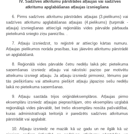
IV. Sadzīves atkritumu pārstrādes atļaujas vai sadzīves
atkritumu apglabāšanas atļaujas izsniegšana
6. Pirms sadzīves atkritumu pārstrādes atļaujas (3.pielikums) vai
sadzīves atkritumu apglabāšanas atļaujas (4.pielikums) (turpmāk -
atļauja) izsniegšanas attiecīgā reģionālās vides pārvalde pārbauda
pieteikumā sniegto ziņu pareizību. .
7. Atļauju izsniedzot, to reģistrē ar attiecīgo kārtas numuru.
Atļaujas pielikumos norāda prasības, kas jāievēro atkritumu pārstrādē
un apglabāšanā.
8. Reģionālā vides pārvalde četru nedēļu laikā pēc pieteikuma
saņemšanas izsniedz atļauju vai rakstiski paziņo par motivētu
atteikumu izsniegt atļauju. Ja atļauju izsniedz pirmoreiz, lēmums par
tās piešķiršanu vai atteikums piešķirt atļauju jāpaziņo sešu nedēļu
laikā no pieteikuma saņemšanas.
9. Atļauju sastāda trijos oriģināleksemplāros. Atļaujas pirmo
eksemplāru izsniedz atļaujas pieprasītājam, otro eksemplāru uzglabā
reģionālajā vides pārvaldē, bet trešo eksemplāru nosūta pašvaldībai,
kuras administratīvajā teritorijā ir paredzēts sadzīves atkritumus
pārstrādāt vai apglabāt.
10. Atļauju izsniedz ne mazāk kā uz gadu un ne ilgāk kā uz