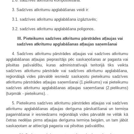
2.6. sadzīves atkritumu kompostēšana.
3. Sadzīves atkritumu apglabāšanas veidi ir:
3.1. sadzīves atkritumu apglabāšana izgāztuvēs;
3.2. sadzīves atkritumu apglabāšana poligonos.
III. Pieteikums sadzīves atkritumu pārstrādes atļaujas vai
sadzīves atkritumu apglabāšanas atļaujas saņemšanai
4. Sadzīves atkritumu pārstrādes atļaujas vai sadzīves atkritumu
apglabāšanas atļaujas pieprasītājs pēc saskaņošanas ar pagasta vai
pilsētas pašvaldību, kuras administratīvajā teritorijā tiks veikta
sadzīves atkritumu pārstrāde vai sadzīves atkritumu apglabāšana,
reģionālajā vides pārvaldē iesniedz saskaņotu pieteikumu sadzīves
atkritumu pārstrādes atļaujas saņemšanai (1.pielikums) vai pieteikumu
sadzīves atkritumu apglabāšanas atļaujas saņemšanai (2.pielikums)
(turpmāk - pieteikums). .
5. Pieteikums sadzīves atkritumu pārstrādes atļaujas vai sadzīves
atkritumu apglabāšanas atļaujas derīguma pārskatīšanai un termiņa
pagarināšanai ir iesniedzams reģionālajā vides pārvaldē ne vēlāk kā
četras nedēļas pirms atļaujas derīguma termiņa beigām, un tam jābūt
saskaņotam ar attiecīgā pagasta vai pilsētas pašvaldību.