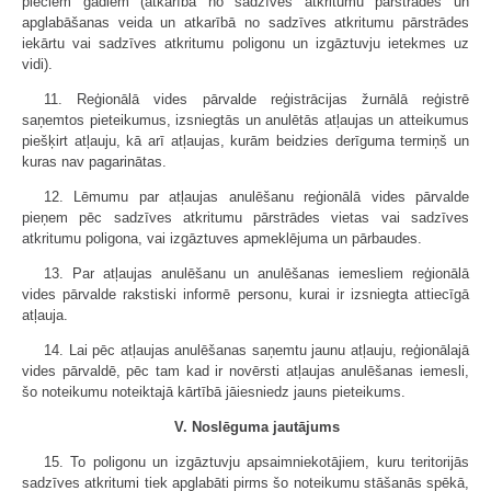
pieciem gadiem (atkarībā no sadzīves atkritumu pārstrādes un
apglabāšanas veida un atkarībā no sadzīves atkritumu pārstrādes
iekārtu vai sadzīves atkritumu poligonu un izgāztuvju ietekmes uz
vidi).
11. Reģionālā vides pārvalde reģistrācijas žurnālā reģistrē
saņemtos pieteikumus, izsniegtās un anulētās atļaujas un atteikumus
piešķirt atļauju, kā arī atļaujas, kurām beidzies derīguma termiņš un
kuras nav pagarinātas.
12. Lēmumu par atļaujas anulēšanu reģionālā vides pārvalde
pieņem pēc sadzīves atkritumu pārstrādes vietas vai sadzīves
atkritumu poligona, vai izgāztuves apmeklējuma un pārbaudes.
13. Par atļaujas anulēšanu un anulēšanas iemesliem reģionālā
vides pārvalde rakstiski informē personu, kurai ir izsniegta attiecīgā
atļauja.
14. Lai pēc atļaujas anulēšanas saņemtu jaunu atļauju, reģionālajā
vides pārvaldē, pēc tam kad ir novērsti atļaujas anulēšanas iemesli,
šo noteikumu noteiktajā kārtībā jāiesniedz jauns pieteikums.
V. Noslēguma jautājums
15. To poligonu un izgāztuvju apsaimniekotājiem, kuru teritorijās
sadzīves atkritumi tiek apglabāti pirms šo noteikumu stāšanās spēkā,