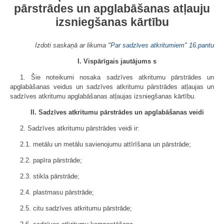
pārstrādes un apglabāšanas atļauju
izsniegšanas kārtību
Izdoti saskaņā ar likuma "
Par sadzīves atkritumiem
"
16.pantu
I. Vispārīgais jautājums s
1. Šie noteikumi nosaka sadzīves atkritumu pārstrādes un
apglabāšanas veidus un sadzīves atkritumu pārstrādes atļaujas un
sadzīves atkritumu apglabāšanas atļaujas izsniegšanas kārtību.
II. Sadzīves atkritumu pārstrādes un apglabāšanas veidi
2. Sadzīves atkritumu pārstrādes veidi ir:
2.1. metālu un metālu savienojumu attīrīšana un pārstrāde;
2.2. papīra pārstrāde;
2.3. stikla pārstrāde;
2.4. plastmasu pārstrāde;
2.5. citu sadzīves atkritumu pārstrāde;