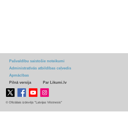
Pašvaldību saistošie noteikumi
Administratīvās atbildības ceļvedis
Apmācības
Pilnā versija
Par Likumi.lv
© Oficiālais izdevējs "Latvijas Vēstnesis"