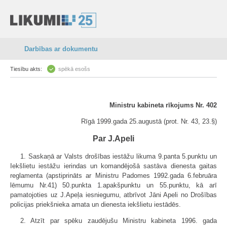
Darbības ar dokumentu
Tiesību akts:
spēkā esošs
Ministru kabineta rīkojums Nr. 402
Rīgā 1999.gada 25.augustā (prot. Nr. 43, 23.§)
Par J.Apeli
1. Saskaņā ar Valsts drošības iestāžu likuma 9.panta 5.punktu un
Iekšlietu iestāžu ierindas un komandējošā sastāva dienesta gaitas
reglamenta (apstiprināts ar Ministru Padomes 1992.gada 6.februāra
lēmumu Nr.41) 50.punkta 1.apakšpunktu un 55.punktu, kā arī
pamatojoties uz J.Apeļa iesniegumu, atbrīvot Jāni Apeli no Drošības
policijas priekšnieka amata un dienesta iekšlietu iestādēs.
2. Atzīt par spēku zaudējušu Ministru kabineta 1996. gada