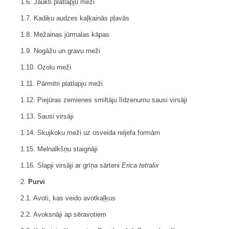
1.6. Jaukti platlapju meži
1.7. Kadiķu audzes kaļķainās pļavās
1.8. Mežainas jūrmalas kāpas
1.9. Nogāžu un gravu meži
1.10. Ozolu meži
1.11. Pārmitri platlapju meži
1.12. Piejūras zemienes smiltāju līdzenumu sausi virsāji
1.13. Sausi virsāji
1.14. Skujkoku meži uz osveida reljefa formām
1.15. Melnalkšņu staignāji
1.16. Slapji virsāji ar grīņa sārteni
Erica tetralix
2.
Purvi
2.1. Avoti, kas veido avotkaļķus
2.2. Avoksnāji ap sēravotiem