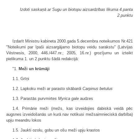
Izdoti saskaņā ar Sugu un biotopu aizsardzības likuma 4.panta
2.punktu
Izdarīt Ministru kabineta 2000.gada 5.decembra noteikumos Nr.421
"Noteikumi par īpaši aizsargājamo biotopu veidu sarakstu" (Latvijas
Vēstnesis, 2000, 446./447.nr.; 2005, 16.nr.) grozījumu un izteikt
pielikuma 1. un 2.punktu šādā redakcijā:
"1.
Meži un krūmāji
1.1. Grīņi
1.2. Lapkoku meži ar parasto skābardi
Carpinus betulus
1.3. Parastās purvmirtes
Myrica gale
audzes
1.4. Primārie meži (mežs, kas izveidojies dabiskā veidā pēc
augsnes izveidošanās un kurā nav notikusi mežsaimnieciskā darbība)
upju meandru lokos
1.5. Jaukti ozolu, gobu un ošu meži upju krastos