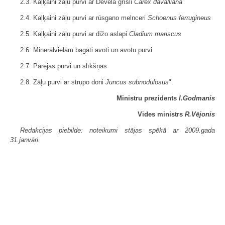
2.3. Kaļķaini zāļu purvi ar Devela grīsli
Carex davalliana
2.4. Kaļķaini zāļu purvi ar rūsgano melnceri
Schoenus ferrugineus
2.5. Kaļķaini zāļu purvi ar dižo aslapi
Cladium mariscus
2.6. Minerālvielām bagāti avoti un avotu purvi
2.7. Pārejas purvi un slīkšņas
2.8. Zāļu purvi ar strupo doni
Juncus subnodulosus
".
Ministru prezidents
I.Godmanis
Vides ministrs
R.Vējonis
Redakcijas piebilde: noteikumi stājas spēkā ar 2009.gada
31.janvāri.