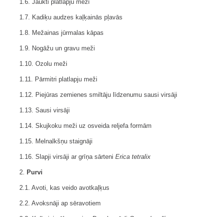
1.6. Jaukti platlapju meži
1.7. Kadiķu audzes kaļķainās pļavās
1.8. Mežainas jūrmalas kāpas
1.9. Nogāžu un gravu meži
1.10. Ozolu meži
1.11. Pārmitri platlapju meži
1.12. Piejūras zemienes smiltāju līdzenumu sausi virsāji
1.13. Sausi virsāji
1.14. Skujkoku meži uz osveida reljefa formām
1.15. Melnalkšņu staignāji
1.16. Slapji virsāji ar grīņa sārteni
Erica tetralix
2.
Purvi
2.1. Avoti, kas veido avotkaļķus
2.2. Avoksnāji ap sēravotiem