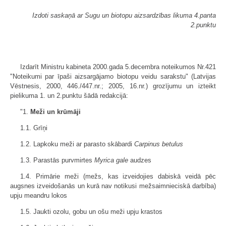
Izdoti saskaņā ar Sugu un biotopu aizsardzības likuma 4.panta
2.punktu
Izdarīt Ministru kabineta 2000.gada 5.decembra noteikumos Nr.421
"Noteikumi par īpaši aizsargājamo biotopu veidu sarakstu" (Latvijas
Vēstnesis, 2000, 446./447.nr.; 2005, 16.nr.) grozījumu un izteikt
pielikuma 1. un 2.punktu šādā redakcijā:
"1.
Meži un krūmāji
1.1. Grīņi
1.2. Lapkoku meži ar parasto skābardi
Carpinus betulus
1.3. Parastās purvmirtes
Myrica gale
audzes
1.4. Primārie meži (mežs, kas izveidojies dabiskā veidā pēc
augsnes izveidošanās un kurā nav notikusi mežsaimnieciskā darbība)
upju meandru lokos
1.5. Jaukti ozolu, gobu un ošu meži upju krastos