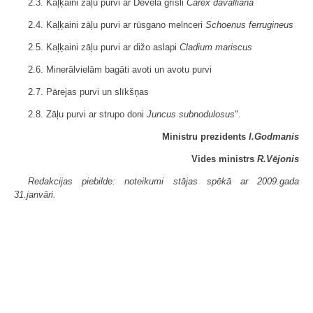
2.3. Kaļķaini zāļu purvi ar Devela grīsli
Carex davalliana
2.4. Kaļķaini zāļu purvi ar rūsgano melnceri
Schoenus ferrugineus
2.5. Kaļķaini zāļu purvi ar dižo aslapi
Cladium mariscus
2.6. Minerālvielām bagāti avoti un avotu purvi
2.7. Pārejas purvi un slīkšņas
2.8. Zāļu purvi ar strupo doni
Juncus subnodulosus
".
Ministru prezidents
I.Godmanis
Vides ministrs
R.Vējonis
Redakcijas piebilde: noteikumi stājas spēkā ar 2009.gada
31.janvāri.