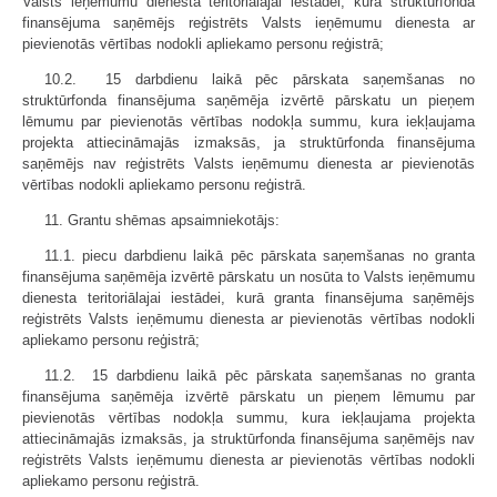
Valsts ieņēmumu dienesta teritoriālajai iestādei, kurā struktūrfonda
finansējuma saņēmējs reģistrēts Valsts ieņēmumu dienesta ar
pievienotās vērtības nodokli apliekamo personu reģistrā;
10.2. 15 darbdienu laikā pēc pārskata saņemšanas no
struktūrfonda finansējuma saņēmēja izvērtē pārskatu un pieņem
lēmumu par pievienotās vērtības nodokļa summu, kura iekļaujama
projekta attiecināmajās izmaksās, ja struktūrfonda finansējuma
saņēmējs nav reģistrēts Valsts ieņēmumu dienesta ar pievienotās
vērtības nodokli apliekamo personu reģistrā.
11. Grantu shēmas apsaimniekotājs:
11.1. piecu darbdienu laikā pēc pārskata saņemšanas no granta
finansēju­ma saņēmēja izvērtē pārskatu un nosūta to Valsts ieņēmumu
dienesta teritoriāla­jai iestādei, kurā granta finansējuma saņēmējs
reģistrēts Valsts ieņēmumu dienesta ar pievienotās vērtības nodokli
apliekamo personu reģistrā;
11.2. 15 darbdienu laikā pēc pārskata saņemšanas no granta
finansējuma saņēmēja izvērtē pārskatu un pieņem lēmumu par
pievienotās vērtības nodokļa summu, kura iekļaujama projekta
attiecināmajās izmaksās, ja struktūrfonda finansējuma saņēmējs nav
reģistrēts Valsts ieņēmumu dienesta ar pievienotās vērtības nodokli
apliekamo personu reģistrā.