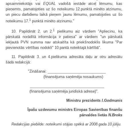
apsaimniekotājs vai
EQUAL
vadošā iestāde atceļ lēmumu, kas
pieņemts, pamatojoties uz šo noteikumu 12.punktā minēto atzinumu,
un piecu darbdienu laikā pieņem jaunu lēmumu, pamatojoties uz šo
1
noteikumu 17.
punktā minēto atzinumu."
1
10. Papildināt 2. un 2.
pielikumu aiz vārdiem "Apliecinu, ka
pārskatā norādītā informācija ir patiesa" ar vārdiem "un pārskatā
iekļautā PVN summa nav atskaitīta kā priekšnodoklis likuma "Par
pievienotās vērtības nodokli" 10.pantā noteiktajā kārtībā".
11. Papildināt 3. un 4.pielikuma adresāta daļu ar otru adresātu
šādā redakcijā:
"Zināšanai: _____________________________
(finansējuma saņēmēja nosaukums)
_____________________________________
(finansējuma saņēmēja juridiskā adrese)".
Ministru prezidents
I.Godmanis
Īpašu uzdevumu ministrs Eiropas Savienības finanšu
pārvaldes lietās
N.Broks
Redakcijas piebilde: noteikumi stājas spēkā ar 2008.gada 10.jūliju.