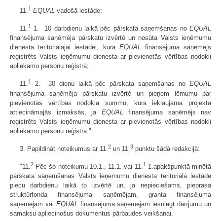
1
11.
EQUAL
vadošā iestāde:
1
11.
1. 10 darbdienu laikā pēc pārskata saņemšanas no
EQUAL
finansē­juma saņēmēja pārskatu izvērtē un nosūta Valsts ieņēmumu
dienesta teritoriā­lajai iestādei, kurā
EQUAL
finansējuma saņēmējs
reģistrēts Valsts ieņēmumu dienesta ar pievienotās vērtības nodokli
apliekamo personu reģistrā;
1
11.
2. 30 dienu laikā pēc pārskata saņemšanas no
EQUAL
finansējuma saņēmēja pārskatu izvērtē un pieņem lēmumu par
pievienotās vērtības nodokļa summu, kura iekļaujama projekta
attiecināmajās izmaksās, ja
EQUAL
finan­sējuma saņēmējs nav
reģistrēts Valsts ieņēmumu dienesta ar pievienotās vērtības nodokli
apliekamo personu reģistrā."
2
3
3. Papildināt noteikumus ar 11.
un 11.
punktu šādā redakcijā:
2
1
"11.
Pēc šo noteikumu 10.1., 11.1. vai 11.
1.apakšpunktā minētā
pārska­ta saņemšanas Valsts ieņēmumu dienesta teritoriālā iestāde
piecu darbdienu laikā to izvērtē un, ja nepieciešams, pieprasa
struktūrfonda finansējuma saņēmējam, granta finansējuma
saņēmējam vai
EQUAL
finansējuma saņēmējam iesniegt darījumu un
samaksu apliecinošus dokumentus pārbaudes veikšanai.