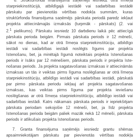
"6. Struktūrfonda finansējuma saņēmējs iesniedz otrā līmeņa
starpniek­institūcijā, atbildīgajā iestādē vai sadarbības iestādē
pārskatu par pievienotās vērtības nodokļa summām, kuras
struktūrfonda finansējuma saņēmējs pārskata periodā paredz iekļaut
projekta attiecināmajās izmaksās (turpmāk - pārskats) (2. vai
1
2.
pielikums). Pārskatu iesniedz 10 darbdienu laikā pēc attiecīgā
pārskata perioda beigām. Pirmais pārskata periods ir 12 mēneši,
sākot no dienas, kad ar otrā līmeņa starpniekinstitūciju, atbildīgo
iestādi vai sadarbības iestādi noslēgts līgums par projekta
īstenošanu, bet, ja minētajā līgumā noteiktais projekta īstenošanas
periods ir īsāks par 12 mēnešiem, pārskata periods ir projekta īste­
nošanas periods. Ja projekta sagatavošanas izmaksas ir attiecināmās
izmaksas un tās ir veiktas pirms līguma noslēgšanas ar otrā līmeņa
starpniekinstitūciju, atbildīgo iestādi vai sadarbības iestādi, pārskatā
par pirmo pārskata periodu iekļauj arī projekta sagatavošanas
izmaksas, kas veiktas pirms līguma par projekta ieviešanu
noslēgšanas ar otrā līmeņa starp­niekinstitūciju, atbildīgo iestādi vai
sadarbības iestādi. Katrs nākamais pārskata periods ir iepriekšējam
pārskata periodam sekojošie 12 mēneši, bet, ja līdz projekta
īstenošanas perioda beigām paliek mazāk nekā 12 mēneši, pārskata
periods ir atlikušais projekta īstenošanas periods.
7. Granta finansējuma saņēmējs iesniedz grantu shēmas
apsaimniekotājam pārskatu par pievienotās vērtības nodokļa