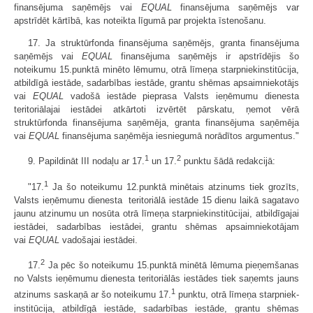
finansējuma saņēmējs vai
EQUAL
finansējuma saņēmējs var
apstrīdēt kārtībā, kas noteikta līgumā par projekta īstenošanu.
17. Ja struktūrfonda finansējuma saņēmējs, granta finansējuma
saņēmējs vai
EQUAL
finansējuma saņēmējs ir apstrīdējis šo
noteikumu 15.punktā minēto lēmumu, otrā līmeņa starpniekinstitūcija,
atbildīgā iestāde, sadarbības iestāde, grantu shēmas apsaimniekotājs
vai
EQUAL
vadošā iestāde pieprasa Valsts ieņēmumu dienesta
teritoriālajai iestādei atkārtoti izvērtēt pārskatu, ņemot vērā
struktūrfonda finansējuma saņēmēja, granta finansējuma saņēmēja
vai
EQUAL
finansējuma saņēmēja iesniegumā norādītos argumentus."
1
2
9. Papildināt III nodaļu ar 17.
un 17.
punktu šādā redakcijā:
1
"17.
Ja šo noteikumu 12.punktā minētais atzinums tiek grozīts,
Valsts ieņēmumu dienesta teritoriālā iestāde 15 dienu laikā sagatavo
jaunu atzinumu un nosūta otrā līmeņa starpniekinstitūcijai, atbildīgajai
iestādei, sadarbības iestādei, grantu shēmas apsaimniekotājam
vai
EQUAL
vadošajai iestādei.
2
17.
Ja pēc šo noteikumu 15.punktā minētā lēmuma pieņemšanas
no Valsts ieņēmumu dienesta teritoriālās iestādes tiek saņemts jauns
1
atzinums saskaņā ar šo noteikumu 17.
punktu, otrā līmeņa starpniek­
institūcija, atbildīgā iestāde, sadarbības iestāde, grantu shēmas