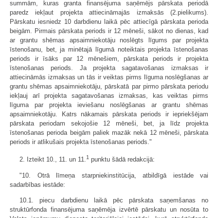
summām, kuras granta finansējuma saņēmējs pārskata periodā
paredz iekļaut projekta attiecināmajās izmaksās (2.pielikums).
Pārskatu iesniedz 10 darbdienu laikā pēc attiecīgā pārskata perioda
beigām. Pirmais pārskata periods ir 12 mēneši, sākot no dienas, kad
ar grantu shēmas apsaimniekotāju noslēgts līgums par projekta
īstenošanu, bet, ja minētajā līgumā noteiktais projekta īstenošanas
periods ir īsāks par 12 mēne­šiem, pārskata periods ir projekta
īstenošanas periods. Ja projekta sagatavošanas izmaksas ir
attiecināmās izmaksas un tās ir veiktas pirms līguma noslēgšanas ar
grantu shēmas apsaimniekotāju, pārskatā par pirmo pārskata periodu
iekļauj arī projekta sagatavošanas izmaksas, kas veiktas pirms
līguma par projekta ieviešanu noslēgšanas ar grantu shēmas
apsaimniekotāju. Katrs nākamais pārskata periods ir iepriekšējam
pārskata periodam sekojošie 12 mēneši, bet, ja līdz projekta
īstenošanas perioda beigām paliek mazāk nekā 12 mēneši, pārskata
periods ir atlikušais projekta īstenošanas periods."
1
2. Izteikt 10., 11. un 11.
punktu šādā redakcijā:
"10. Otrā līmeņa starpniekinstitūcija, atbildīgā iestāde vai
sadarbības iestāde:
10.1. piecu darbdienu laikā pēc pārskata saņemšanas no
struktūrfonda finansējuma saņēmēja izvērtē pārskatu un nosūta to