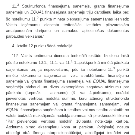
3
11.
Struktūrfonda finansējuma saņēmējs, granta finansējuma
saņēmējs un
EQUAL
finansējuma saņēmējs triju darbdienu laikā pēc
2
šo noteikumu 11.
punktā minētā pieprasījuma saņemšanas iesniedz
Valsts ieņēmumu dienesta teritoriālās iestādes pilnvarotajām
amatpersonām darījumu un samaksu apliecinošus dokumentus
pārbaudes veikšanai."
4. Izteikt 12.punktu šādā redakcijā:
"12. Valsts ieņēmumu dienesta teritoriālā iestāde 15 dienu laikā
1
pēc šo noteikumu 10.1., 11.1. vai 11.
1.apakšpunktā minētā pārskata
3
saņemšanas un, ja nepieciešams, pēc šo noteikumu 11.
punktā
minēto dokumentu saņemšanas veic struktūrfonda finansējuma
saņēmēja vai granta finansējuma saņēmēja, vai
EQUAL
finansējuma
saņēmēja pārbaudi un divos eksemplāros sagatavo atzinumu par
pārskatu (turpmāk - atzinums) (3. vai 4.pielikums), norādot
pievienotās vērtības nodokļa summu, kuru attiecīgi struktūrfonda
finansējuma saņēmējam vai granta finansējuma saņēmējam, vai
EQUAL
finansējuma saņēmējam ir tiesības vai nav tiesību atskaitīt no
valsts budžetā maksājamās nodokļa summas kā priekšnodokli likuma
"Par pievienotās vērtības nodokli" 10.pantā noteiktajā kārtībā.
Atzinuma pirmo eksemplāru kopā ar pārskatu (oriģinālu) nosūta
attiecīgi otrā līmeņa starpniekinstitūcijai, atbildīgajai iestādei vai