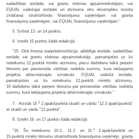
sadarbības iestādei, vai grantu shēmas apsaimniekotājam, vai
EQUAL
vadošajai iestādei un atzinuma otro eksemplāru nosūta
zināšanai struktūrfonda finansējuma saņēmējam vai granta
finansējuma saņēmējam, vai
EQUAL
finansējuma saņēmējam."
5. Svītrot 13. un 14.punktu.
6. Izteikt 15.punktu šādā redakcijā:
"15. Otrā līmeņa starpniekinstitūcija, atbildīgā iestāde, sadarbības
iestāde vai grantu shēmas apsaimniekotājs, pamatojoties uz šo
noteikumu 12.punktā minēto atzinumu, piecu darbdienu laikā pieņem
lēmumu par pievienotās vērtības nodokļa summu, kura iekļaujama
projekta attiecināmajās izmaksās.
EQUAL
vadošā iestāde,
pamatojoties uz šo noteikumu 12.punktā minēto atzinumu,
10 darbdienu laikā pieņem lēmumu par pievienotās vērtības nodokļa
summu, kura iekļaujama projekta attiecināmajās izmaksās."
1
7. Aizstāt 15.
2.apakšpunktā skaitli un vārdu "12.2.apakšpunktā"
ar skaitli un vārdu "12.punktā".
8. Izteikt 16. un 17.punktu šādā redakcijā:
1
"16. Šo noteikumu 10.2., 11.2. un 11.
2.apakšpunktā un
15.punktā minēto lēmumu struktūrfonda finansējuma saņēmējs, granta