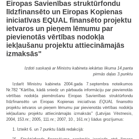
Eiropas Savienības struktūrfondu
līdzfinansēto un Eiropas Kopienas
iniciatīvas EQUAL finansēto projektu
ietvaros un pieņem lēmumu par
pievienotās vērtības nodokļa
iekļaušanu projektu attiecināmajās
izmaksās"
Izdoti saskaņā ar Ministru kabineta iekārtas likuma 14.panta
pirmās daļas 3.punktu
Izdarīt Ministru kabineta 2004.gada 7.septembra noteikumos
Nr.782 "Kārtība, kādā sniedz un pārbauda informāciju par pievienotās
vērtības nodokļa piemērošanu Eiropas Savienības struktūrfondu
līdzfinansēto un Eiropas Kopienas iniciatīvas
EQUAL
finansēto
projektu ietvaros un pieņem lēmumu par pievienotās vērtības nodokļa
iekļaušanu projektu attiecināmajās izmaksās" (Latvijas Vēstnesis,
2004, 153.nr.; 2005, 111.nr.; 2007, 10., 161.nr.) šādus grozījumus:
1. Izteikt 6. un 7.punktu šādā redakcijā: