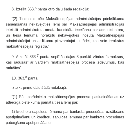
5
8. Izteikt 363.
panta otro daļu šādā redakcijā:
“(2) Tiesnesis pēc Maksātnespējas administrācijas priekšlikuma
saņemšanas nekavējoties lemj par Maksātnespējas administrācijas
ieteiktā administratora amata kandidāta iecelšanu par administratoru,
un tiesa lēmuma norakstu nekavējoties nosūta Maksātnespējas
administrācijai un ar likumu pilnvarotajai iestādei, kas veic ierakstus
maksātnespējas reģistrā.”
7
9. Aizstāt 363.
panta septītās daļas 3.punktā vārdus “izmaksas,
kas radušās” ar vārdiem “maksātnespējas procesa izdevumus, kas
radušies”.
8
10. 363.
pantā:
izteikt pirmo daļu šādā redakcijā:
“(1) Pēc parādnieka maksātnespējas procesa pasludināšanas uz
attiecīga pieteikuma pamata tiesa lemj par:
1) kreditoru sapulces lēmuma par bankrota procedūras uzsākšanu
apstiprināšanu un kreditoru sapulces lēmuma par bankrota procedūras
pabeigšanu apstiprināšanu;