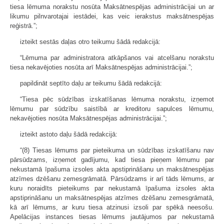
tiesa lēmuma norakstu nosūta Maksātnespējas administrācijai un ar
likumu pilnvarotajai iestādei, kas veic ierakstus maksātnespējas
reģistrā.”;
izteikt sestās daļas otro teikumu šādā redakcijā:
“Lēmuma par administratora atkāpšanos vai atcelšanu norakstu
tiesa nekavējoties nosūta arī Maksātnespējas administrācijai.”;
papildināt septīto daļu ar teikumu šādā redakcijā:
“Tiesa pēc sūdzības izskatīšanas lēmuma norakstu, izņemot
lēmumu par sūdzību saistībā ar kreditoru sapulces lēmumu,
nekavējoties nosūta Maksātnespējas administrācijai.”;
izteikt astoto daļu šādā redakcijā:
“(8) Tiesas lēmums par pieteikuma un sūdzības izskatīšanu nav
pārsūdzams, izņemot gadījumu, kad tiesa pieņem lēmumu par
nekustamā īpašuma izsoles akta apstiprināšanu un maksātnespējas
atzīmes dzēšanu zemesgrāmatā. Pārsūdzams ir arī tāds lēmums, ar
kuru noraidīts pieteikums par nekustamā īpašuma izsoles akta
apstiprināšanu un maksātnespējas atzīmes dzēšanu zemesgrāmatā,
kā arī lēmums, ar kuru tiesa atzinusi izsoli par spēkā neesošu.
Apelācijas instances tiesas lēmums jautājumos par nekustamā