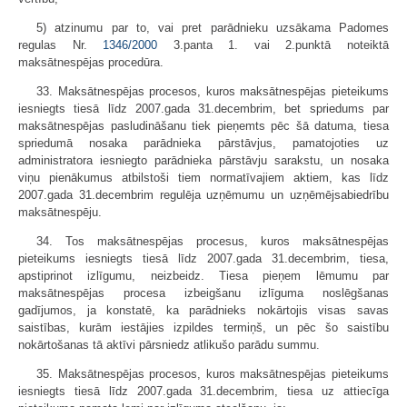
5) atzinumu par to, vai pret parādnieku uzsākama Padomes
regulas Nr.
1346/2000
3.panta 1. vai 2.punktā noteiktā
maksātnespējas procedūra.
33. Maksātnespējas procesos, kuros maksātnespējas pieteikums
iesniegts tiesā līdz 2007.gada 31.decembrim, bet spriedums par
maksātnespējas pasludināšanu tiek pieņemts pēc šā datuma, tiesa
spriedumā nosaka parādnieka pārstāvjus, pamatojoties uz
administratora iesniegto parādnieka pārstāvju sarakstu, un nosaka
viņu pienākumus atbilstoši tiem normatīvajiem aktiem, kas līdz
2007.gada 31.decembrim regulēja uzņēmumu un uzņēmējsabiedrību
maksātnespēju.
34. Tos maksātnespējas procesus, kuros maksātnespējas
pieteikums iesniegts tiesā līdz 2007.gada 31.decembrim, tiesa,
apstiprinot izlīgumu, neizbeidz. Tiesa pieņem lēmumu par
maksātnespējas procesa izbeigšanu izlīguma noslēgšanas
gadījumos, ja konstatē, ka parādnieks nokārtojis visas savas
saistības, kurām iestājies izpildes termiņš, un pēc šo saistību
nokārtošanas tā aktīvi pārsniedz atlikušo parādu summu.
35. Maksātnespējas procesos, kuros maksātnespējas pieteikums
iesniegts tiesā līdz 2007.gada 31.decembrim, tiesa uz attiecīga