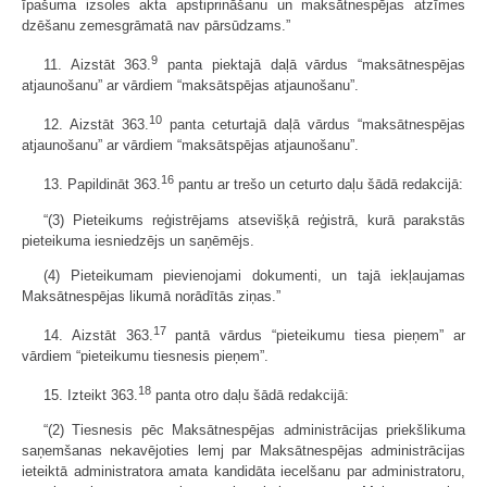
īpašuma izsoles akta apstiprināšanu un maksātnespējas atzīmes
dzēšanu zemesgrāmatā nav pārsūdzams.”
9
11. Aizstāt 363.
panta piektajā daļā vārdus “maksātnespējas
atjaunošanu” ar vārdiem “maksātspējas atjaunošanu”.
10
12. Aizstāt 363.
panta ceturtajā daļā vārdus “maksātnespējas
atjaunošanu” ar vārdiem “maksātspējas atjaunošanu”.
16
13. Papildināt 363.
pantu ar trešo un ceturto daļu šādā redakcijā:
“(3) Pieteikums reģistrējams atsevišķā reģistrā, kurā parakstās
pieteikuma iesniedzējs un saņēmējs.
(4) Pieteikumam pievienojami dokumenti, un tajā iekļaujamas
Maksātnespējas likumā norādītās ziņas.”
17
14. Aizstāt 363.
pantā vārdus “pieteikumu tiesa pieņem” ar
vārdiem “pieteikumu tiesnesis pieņem”.
18
15. Izteikt 363.
panta otro daļu šādā redakcijā:
“(2) Tiesnesis pēc Maksātnespējas administrācijas priekšlikuma
saņemšanas nekavējoties lemj par Maksātnespējas administrācijas
ieteiktā administratora amata kandidāta iecelšanu par administratoru,