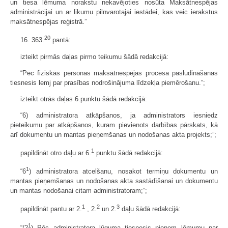
un tiesa lēmuma norakstu nekavējoties nosūta Maksātnespējas
administrācijai un ar likumu pilnvarotajai iestādei, kas veic ierakstus
maksātnespējas reģistrā.”
20
16. 363.
pantā:
izteikt pirmās daļas pirmo teikumu šādā redakcijā:
“Pēc fiziskās personas maksātnespējas procesa pasludināšanas
tiesnesis lemj par prasības nodrošinājuma līdzekļa piemērošanu.”;
izteikt otrās daļas 6.punktu šādā redakcijā:
“6) administratora atkāpšanos, ja administrators iesniedz
pieteikumu par atkāpšanos, kuram pievienots darbības pārskats, kā
arī dokumentu un mantas pieņemšanas un nodošanas akta projekts;”;
1
papildināt otro daļu ar 6.
punktu šādā redakcijā:
1
“6
) administratora atcelšanu, nosakot termiņu dokumentu un
mantas pieņemšanas un nodošanas akta sastādīšanai un dokumentu
un mantas nodošanai citam administratoram;”;
1
2
3
papildināt pantu ar 2.
, 2.
un 2.
daļu šādā redakcijā:
1
“(2
) Pēc administratora lūguma tiesnesis pieņem lēmumu par