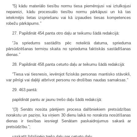
“5) kādu materiālo tiesību normu tiesa piemērojusi vai iztulkojusi
nepareizi, kādu procesuālo tiesību normu pārkāpusi un kā tas
ietekmējis lietas izspriešanu vai kā izpaudies tiesas kompetences
robežu pārkāpums.”
27. Papildināt 454.panta otro daļu ar teikumu šādā redakcijā:
“Ja spriedums sastādīts pēc noteiktā datuma, sprieduma
pārsūdzēšanas termiņu skaita no sprieduma faktiskās sastādīšanas
dienas.”
28. Papildināt 458.panta ceturto daļu ar teikumu šādā redakcijā:
“Tiesa vai tiesnesis, ievērojot fiziskās personas mantisko stāvokli,
var pilnīgi vai daļēji atbrīvot personu no drošības naudas samaksas.”
29. 463.pantā:
papildināt pantu ar jaunu trešo daļu šādā redakcijā:
“(3) Senāts nosūta pārējiem procesa dalībniekiem pretsūdzības
norakstu un paziņo, ka viņiem 30 dienu laikā no noraksta nosūtīšanas
dienas ir tiesības iesniegt Senātam paskaidrojumus sakarā ar
pretsūdzību.”;
uzskatīt līdzšinējo trešo daļu par ceturto daļu.