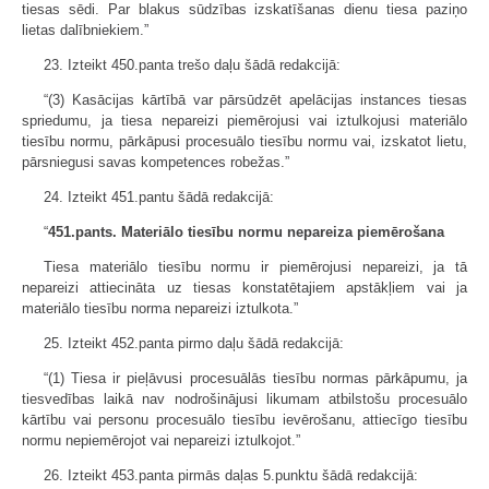
tiesas sēdi. Par blakus sūdzības izskatīšanas dienu tiesa paziņo
lietas dalībniekiem.”
23. Izteikt 450.panta trešo daļu šādā redakcijā:
“(3) Kasācijas kārtībā var pārsūdzēt apelācijas instances tiesas
spriedumu, ja tiesa nepareizi piemērojusi vai iztulkojusi materiālo
tiesību normu, pārkāpusi procesuālo tiesību normu vai, izskatot lietu,
pārsniegusi savas kompetences robežas.”
24. Izteikt 451.pantu šādā redakcijā:
“
451.pants. Materiālo tiesību normu nepareiza piemērošana
Tiesa materiālo tiesību normu ir piemērojusi nepareizi, ja tā
nepareizi attiecināta uz tiesas konstatētajiem apstākļiem vai ja
materiālo tiesību norma nepareizi iztulkota.”
25. Izteikt 452.panta pirmo daļu šādā redakcijā:
“(1) Tiesa ir pieļāvusi procesuālās tiesību normas pārkāpumu, ja
tiesvedības laikā nav nodrošinājusi likumam atbilstošu procesuālo
kārtību vai personu procesuālo tiesību ievērošanu, attiecīgo tiesību
normu nepiemērojot vai nepareizi iztulkojot.”
26. Izteikt 453.panta pirmās daļas 5.punktu šādā redakcijā: