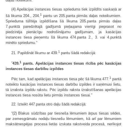
daļas noteikumi.
(4) Apelācijas instances tiesas spriedums tiek izpildīts saskaņā ar
1
šā likuma 204., 204.
pantu un 205.panta pirmās daļas noteikumiem.
Sprieduma tūlītēja izpildīšana šā likuma 205.panta pirmās daļas
7.punktā paredzētajā gadījumā pieļaujama vienīgi pieprasot no
piedzinēja pienācīgu nodrošinājumu gadījumam, ja kasācijas
instances tiesa pieņemtu šā likuma 474.panta 2., 3. vai 4.punktā
minēto spriedumu.”
1
21. Papildināt likumu ar 439.
pantu šādā redakcijā:
1
“
439.
pants. Apelācijas instances tiesas rīcība pēc kasācijas
instances tiesas darbību izpildes
1
Pēc tam, kad apelācijas instances tiesa pēc šā likuma 477.
pantā
noteikto kasācijas instances tiesas darbību izpildes ir saņēmusi lietu,
tā izraksta izpildu rakstu. Pēc izpildu raksta izrakstīšanas apelācijas
instances tiesa nosūta lietu pirmās instances tiesai.”
22. Izteikt 447.panta otro daļu šādā redakcijā:
“(2) Blakus sūdzības par tiesneša lēmumiem ārpus tiesas sēdes,
par zemesgrāmatu nodaļu tiesnešu lēmumiem, kā arī par lēmumiem
maksātnespējas procesa lietās izskata rakstveida procesā, nerīkojot