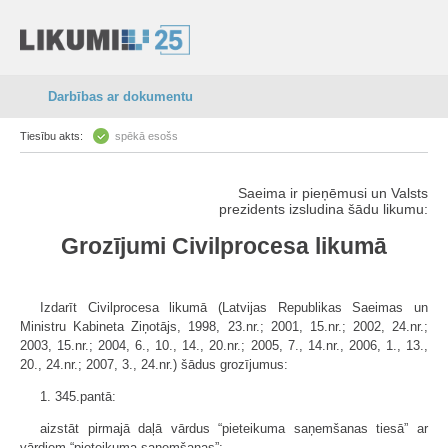
Darbības ar dokumentu
Tiesību akts:
spēkā esošs
Saeima ir pieņēmusi un Valsts
prezidents izsludina šādu likumu:
Grozījumi Civilprocesa likumā
Izdarīt Civilprocesa likumā (Latvijas Republikas Saeimas un
Ministru Kabineta Ziņotājs, 1998, 23.nr.; 2001, 15.nr.; 2002, 24.nr.;
2003, 15.nr.; 2004, 6., 10., 14., 20.nr.; 2005, 7., 14.nr., 2006, 1., 13.,
20., 24.nr.; 2007, 3., 24.nr.) šādus grozījumus:
1. 345.pantā:
aizstāt pirmajā daļā vārdus “pieteikuma saņemšanas tiesā” ar
vārdiem “pieteikuma saņemšanas”;