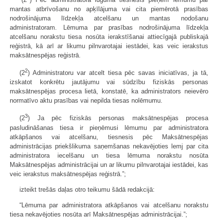
mantas atbrīvošanu no apķīlājuma vai cita piemērotā prasības
nodrošinājuma līdzekļa atcelšanu un mantas nodošanu
administratoram. Lēmuma par prasības nodrošinājuma līdzekļa
atcelšanu norakstu tiesa nosūta ierakstīšanai attiecīgajā publiskajā
reģistrā, kā arī ar likumu pilnvarotajai iestādei, kas veic ierakstus
maksātnespējas reģistrā.
2
(2
) Administratoru var atcelt tiesa pēc savas iniciatīvas, ja tā,
izskatot konkrētu jautājumu vai sūdzību fiziskās personas
maksātnespējas procesa lietā, konstatē, ka administrators neievēro
normatīvo aktu prasības vai nepilda tiesas nolēmumu.
3
(2
) Ja pēc fiziskās personas maksātnespējas procesa
pasludināšanas tiesa ir pieņēmusi lēmumu par administratora
atkāpšanos vai atcelšanu, tiesnesis pēc Maksātnespējas
administrācijas priekšlikuma saņemšanas nekavējoties lemj par cita
administratora iecelšanu un tiesa lēmuma norakstu nosūta
Maksātnespējas administrācijai un ar likumu pilnvarotajai iestādei, kas
veic ierakstus maksātnespējas reģistrā.”;
izteikt trešās daļas otro teikumu šādā redakcijā:
“Lēmuma par administratora atkāpšanos vai atcelšanu norakstu
tiesa nekavējoties nosūta arī Maksātnespējas administrācijai.”;