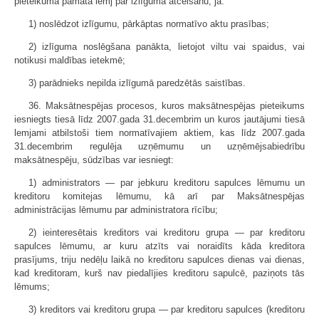
pieteikuma pamata lemj par izlīguma atcelšanu, ja:
1) noslēdzot izlīgumu, pārkāptas normatīvo aktu prasības;
2) izlīguma noslēgšana panākta, lietojot viltu vai spaidus, vai
notikusi maldības ietekmē;
3) parādnieks nepilda izlīgumā paredzētās saistības.
36. Maksātnespējas procesos, kuros maksātnespējas pieteikums
iesniegts tiesā līdz 2007.gada 31.decembrim un kuros jautājumi tiesā
lemjami atbilstoši tiem normatīvajiem aktiem, kas līdz 2007.gada
31.decembrim regulēja uzņēmumu un uzņēmējsabiedrību
maksātnespēju, sūdzības var iesniegt:
1) administrators — par jebkuru kreditoru sapulces lēmumu un
kreditoru komitejas lēmumu, kā arī par Maksātnespējas
administrācijas lēmumu par administratora rīcību;
2) ieinteresētais kreditors vai kreditoru grupa — par kreditoru
sapulces lēmumu, ar kuru atzīts vai noraidīts kāda kreditora
prasījums, triju nedēļu laikā no kreditoru sapulces dienas vai dienas,
kad kreditoram, kurš nav piedalījies kreditoru sapulcē, paziņots tās
lēmums;
3) kreditors vai kreditoru grupa — par kreditoru sapulces (kreditoru