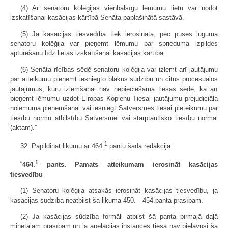
(4) Ar senatoru kolēģijas vienbalsīgu lēmumu lietu var nodot
izskatīšanai kasācijas kārtībā Senāta paplašinātā sastāvā.
(5) Ja kasācijas tiesvedība tiek ierosināta, pēc puses lūguma
senatoru kolēģija var pieņemt lēmumu par sprieduma izpildes
apturēšanu līdz lietas izskatīšanai kasācijas kārtībā.
(6) Senāta rīcības sēdē senatoru kolēģija var izlemt arī jautājumu
par atteikumu pieņemt iesniegto blakus sūdzību un citus procesuālos
jautājumus, kuru izlemšanai nav nepieciešama tiesas sēde, kā arī
pieņemt lēmumu uzdot Eiropas Kopienu Tiesai jautājumu prejudiciāla
nolēmuma pieņemšanai vai iesniegt Satversmes tiesai pieteikumu par
tiesību normu atbilstību Satversmei vai starptautisko tiesību normai
(aktam).”
1
32. Papildināt likumu ar 464.
pantu šādā redakcijā:
1
“
464.
pants. Pamats atteikumam ierosināt kasācijas
tiesvedību
(1) Senatoru kolēģija atsakās ierosināt kasācijas tiesvedību, ja
kasācijas sūdzība neatbilst šā likuma 450.—454.panta prasībām.
(2) Ja kasācijas sūdzība formāli atbilst šā panta pirmajā daļā
minētajām prasībām un ja apelācijas instances tiesa nav pieļāvusi šā