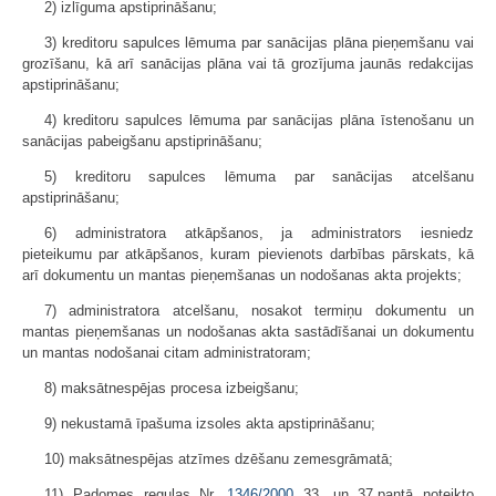
2) izlīguma apstiprināšanu;
3) kreditoru sapulces lēmuma par sanācijas plāna pieņemšanu vai
grozīšanu, kā arī sanācijas plāna vai tā grozījuma jaunās redakcijas
apstiprināšanu;
4) kreditoru sapulces lēmuma par sanācijas plāna īstenošanu un
sanācijas pabeigšanu apstiprināšanu;
5) kreditoru sapulces lēmuma par sanācijas atcelšanu
apstiprināšanu;
6) administratora atkāpšanos, ja administrators iesniedz
pieteikumu par atkāpšanos, kuram pievienots darbības pārskats, kā
arī dokumentu un mantas pieņemšanas un nodošanas akta projekts;
7) administratora atcelšanu, nosakot termiņu dokumentu un
mantas pieņemšanas un nodošanas akta sastādīšanai un dokumentu
un mantas nodošanai citam administratoram;
8) maksātnespējas procesa izbeigšanu;
9) nekustamā īpašuma izsoles akta apstiprināšanu;
10) maksātnespējas atzīmes dzēšanu zemesgrāmatā;
11) Padomes regulas Nr.
1346/2000
33. un 37.pantā noteikto