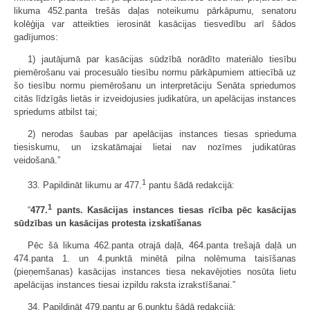
likuma 452.panta trešās daļas noteikumu pārkāpumu, senatoru
kolēģija var atteikties ierosināt kasācijas tiesvedību arī šādos
gadījumos:
1) jautājumā par kasācijas sūdzībā norādīto materiālo tiesību
piemērošanu vai procesuālo tiesību normu pārkāpumiem attiecībā uz
šo tiesību normu piemērošanu un interpretāciju Senāta spriedumos
citās līdzīgās lietās ir izveidojusies judikatūra, un apelācijas instances
spriedums atbilst tai;
2) nerodas šaubas par apelācijas instances tiesas sprieduma
tiesiskumu, un izskatāmajai lietai nav nozīmes judikatūras
veidošanā.”
1
33. Papildināt likumu ar 477.
pantu šādā redakcijā:
1
“
477.
pants. Kasācijas instances tiesas rīcība pēc kasācijas
sūdzības un kasācijas protesta izskatīšanas
Pēc šā likuma 462.panta otrajā daļā, 464.panta trešajā daļā un
474.panta 1. un 4.punktā minētā pilna nolēmuma taisīšanas
(pieņemšanas) kasācijas instances tiesa nekavējoties nosūta lietu
apelācijas instances tiesai izpildu raksta izrakstīšanai.”
34. Papildināt 479.pantu ar 6.punktu šādā redakcijā: