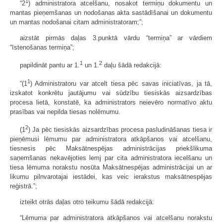
1
“2
) administratora atcelšanu, nosakot termiņu dokumentu un
mantas pieņemšanas un nodošanas akta sastādīšanai un dokumentu
un mantas nodošanai citam administratoram;”;
aizstāt pirmās daļas 3.punktā vārdu “termiņa” ar vārdiem
“īstenošanas termiņa”;
1
2
papildināt pantu ar 1.
un 1.
daļu šādā redakcijā:
1
“(1
) Administratoru var atcelt tiesa pēc savas iniciatīvas, ja tā,
izskatot konkrētu jautājumu vai sūdzību tiesiskās aizsardzības
procesa lietā, konstatē, ka administrators neievēro normatīvo aktu
prasības vai nepilda tiesas nolēmumu.
2
(1
) Ja pēc tiesiskās aizsardzības procesa pasludināšanas tiesa ir
pieņēmusi lēmumu par administratora atkāpšanos vai atcelšanu,
tiesnesis pēc Maksātnespējas administrācijas priekšlikuma
saņemšanas nekavējoties lemj par cita administratora iecelšanu un
tiesa lēmuma norakstu nosūta Maksātnespējas administrācijai un ar
likumu pilnvarotajai iestādei, kas veic ierakstus maksātnespējas
reģistrā.”;
izteikt otrās daļas otro teikumu šādā redakcijā:
“Lēmuma par administratora atkāpšanos vai atcelšanu norakstu