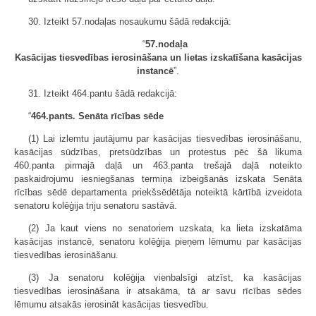
30. Izteikt 57.nodaļas nosaukumu šādā redakcijā:
“
57.nodaļa
Kasācijas tiesvedības ierosināšana un lietas izskatīšana kasācijas
instancē
”.
31. Izteikt 464.pantu šādā redakcijā:
“
464.pants. Senāta rīcības sēde
(1) Lai izlemtu jautājumu par kasācijas tiesvedības ierosināšanu,
kasācijas sūdzības, pretsūdzības un protestus pēc šā likuma
460.panta pirmajā daļā un 463.panta trešajā daļā noteikto
paskaidrojumu iesniegšanas termiņa izbeigšanās izskata Senāta
rīcības sēdē departamenta priekšsēdētāja noteiktā kārtībā izveidota
senatoru kolēģija triju senatoru sastāvā.
(2) Ja kaut viens no senatoriem uzskata, ka lieta izskatāma
kasācijas instancē, senatoru kolēģija pieņem lēmumu par kasācijas
tiesvedības ierosināšanu.
(3) Ja senatoru kolēģija vienbalsīgi atzīst, ka kasācijas
tiesvedības ierosināšana ir atsakāma, tā ar savu rīcības sēdes
lēmumu atsakās ierosināt kasācijas tiesvedību.