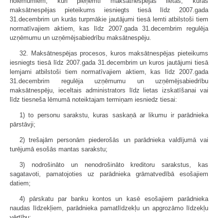
nolēmumiem, kuri pieņemti maksātnespējas lietās, kurās
maksātnespējas pieteikums iesniegts tiesā līdz 2007.gada
31.decembrim un kurās turpmākie jautājumi tiesā lemti atbilstoši tiem
normatīvajiem aktiem, kas līdz 2007.gada 31.decembrim regulēja
uzņēmumu un uzņēmējsabiedrību maksātnespēju.
32. Maksātnespējas procesos, kuros maksātnespējas pieteikums
iesniegts tiesā līdz 2007.gada 31.decembrim un kuros jautājumi tiesā
lemjami atbilstoši tiem normatīvajiem aktiem, kas līdz 2007.gada
31.decembrim regulēja uzņēmumu un uzņēmējsabiedrību
maksātnespēju, ieceltais administrators līdz lietas izskatīšanai vai
līdz tiesneša lēmumā noteiktajam termiņam iesniedz tiesai:
1) to personu sarakstu, kuras saskaņā ar likumu ir parādnieka
pārstāvji;
2) trešajām personām piederošās un parādnieka valdījumā vai
turējumā esošās mantas sarakstu;
3) nodrošināto un nenodrošināto kreditoru sarakstus, kas
sagatavoti, pamatojoties uz parādnieka grāmatvedībā esošajiem
datiem;
4) pārskatu par banku kontos un kasē esošajiem parādnieka
naudas līdzekļiem, parādnieka pamatlīdzekļu un apgrozāmo līdzekļu
vērtību;