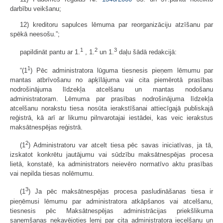
darbību veikšanu;
12) kreditoru sapulces lēmuma par reorganizāciju atzīšanu par
spēkā neesošu.”;
1
2
3
papildināt pantu ar 1.
, 1.
un 1.
daļu šādā redakcijā:
1
“(1
) Pēc administratora lūguma tiesnesis pieņem lēmumu par
mantas atbrīvošanu no apķīlājuma vai cita piemērotā prasības
nodrošinājuma līdzekļa atcelšanu un mantas nodošanu
administratoram. Lēmuma par prasības nodrošinājuma līdzekļa
atcelšanu norakstu tiesa nosūta ierakstīšanai attiecīgajā publiskajā
reģistrā, kā arī ar likumu pilnvarotajai iestādei, kas veic ierakstus
maksātnespējas reģistrā.
2
(1
) Administratoru var atcelt tiesa pēc savas iniciatīvas, ja tā,
izskatot konkrētu jautājumu vai sūdzību maksātnespējas procesa
lietā, konstatē, ka administrators neievēro normatīvo aktu prasības
vai nepilda tiesas nolēmumu.
3
(1
) Ja pēc maksātnespējas procesa pasludināšanas tiesa ir
pieņēmusi lēmumu par administratora atkāpšanos vai atcelšanu,
tiesnesis pēc Maksātnespējas administrācijas priekšlikuma
saņemšanas nekavējoties lemj par cita administratora iecelšanu un