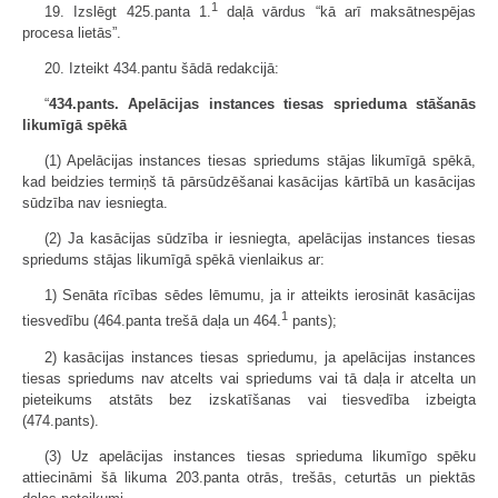
1
19. Izslēgt 425.panta 1.
daļā vārdus “kā arī maksātnespējas
procesa lietās”.
20. Izteikt 434.pantu šādā redakcijā:
“
434.pants. Apelācijas instances tiesas sprieduma stāšanās
likumīgā spēkā
(1) Apelācijas instances tiesas spriedums stājas likumīgā spēkā,
kad beidzies termiņš tā pārsūdzēšanai kasācijas kārtībā un kasācijas
sūdzība nav iesniegta.
(2) Ja kasācijas sūdzība ir iesniegta, apelācijas instances tiesas
spriedums stājas likumīgā spēkā vienlaikus ar:
1) Senāta rīcības sēdes lēmumu, ja ir atteikts ierosināt kasācijas
1
tiesvedību (464.panta trešā daļa un 464.
pants);
2) kasācijas instances tiesas spriedumu, ja apelācijas instances
tiesas spriedums nav atcelts vai spriedums vai tā daļa ir atcelta un
pieteikums atstāts bez izskatīšanas vai tiesvedība izbeigta
(474.pants).
(3) Uz apelācijas instances tiesas sprieduma likumīgo spēku
attiecināmi šā likuma 203.panta otrās, trešās, ceturtās un piektās