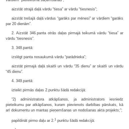
aizstāt otrajā daļā vārdu “tiesa” ar vārdu “tiesnesis”;
aizstāt trešajā daļā vārdus “garāks par mēnesi” ar vārdiem “garāks
par 20 dienām”.
2. Aizstāt 346.panta otrās daļas pirmajā teikumā vārdu “tiesa” ar
vārdu “tiesnesis”.
3. 348.pantā:
izslēgt panta nosaukumā vārdu “parādnieka”;
aizstāt pirmajā daļā skaitli un vārdu “35 dienu” ar skaitli un vārdu
“45 dienu”.
4. 349.pantā:
izteikt pirmās daļas 2.punktu šādā redakcijā:
“2) administratora atkāpšanos, ja administrators iesniedz
pieteikumu par atkāpšanos, kuram pievienots darbības pārskats, kā
arī dokumentu un mantas pieņemšanas un nodošanas akta projekts;”;
1
papildināt pirmo daļu ar 2.
punktu šādā redakcijā: