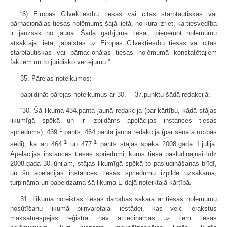
“6) Eiropas Cilvēktiesību tiesas vai citas starptautiskas vai
pārnacionālas tiesas nolēmums šajā lietā, no kura izriet, ka tiesvedība
ir jāuzsāk no jauna. Šādā gadījumā tiesai, pieņemot nolēmumu
atsāktajā lietā, jābalstās uz Eiropas Cilvēktiesību tiesas vai citas
starptautiskas vai pārnacionālas tiesas nolēmumā konstatētajiem
faktiem un to juridisko vērtējumu.”
35. Pārejas noteikumos:
papildināt pārejas noteikumus ar 30.— 37.punktu šādā redakcijā:
“30. Šā likuma 434.panta jaunā redakcija (par kārtību, kādā stājas
likumīgā spēkā un ir izpildāms apelācijas instances tiesas
1
spriedums), 439.
pants, 464.panta jaunā redakcija (par senāta rīcības
1
1
sēdi), kā arī 464.
un 477.
pants stājas spēkā 2008.gada 1.jūlijā.
Apelācijas instances tiesas spriedumi, kurus tiesa pasludinājusi līdz
2008.gada 30.jūnijam, stājas likumīgā spēkā to pasludināšanas brīdī,
un šo apelācijas instances tiesas spriedumu izpilde uzsākama,
turpināma un pabeidzama šā likuma E daļā noteiktajā kārtībā.
31. Likumā noteiktās tiesas darbības sakarā ar tiesas nolēmumu
nosūtīšanu likumā pilnvarotajai iestādei, kas veic ierakstus
maksātnespējas reģistrā, nav attiecināmas uz tiem tiesas