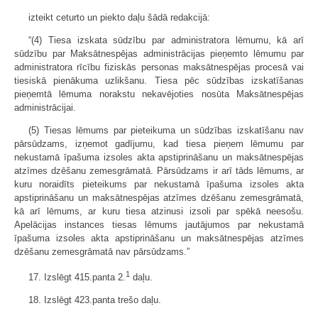
izteikt ceturto un piekto daļu šādā redakcijā:
“(4) Tiesa izskata sūdzību par administratora lēmumu, kā arī
sūdzību par Maksātnespējas administrācijas pieņemto lēmumu par
administratora rīcību fiziskās personas maksātnespējas procesā vai
tiesiskā pienākuma uzlikšanu. Tiesa pēc sūdzības izskatīšanas
pieņemtā lēmuma norakstu nekavējoties nosūta Maksātnespējas
administrācijai.
(5) Tiesas lēmums par pieteikuma un sūdzības izskatīšanu nav
pārsūdzams, izņemot gadījumu, kad tiesa pieņem lēmumu par
nekustamā īpašuma izsoles akta apstiprināšanu un maksātnespējas
atzīmes dzēšanu zemesgrāmatā. Pārsūdzams ir arī tāds lēmums, ar
kuru noraidīts pieteikums par nekustamā īpašuma izsoles akta
apstiprināšanu un maksātnespējas atzīmes dzēšanu zemesgrāmatā,
kā arī lēmums, ar kuru tiesa atzinusi izsoli par spēkā neesošu.
Apelācijas instances tiesas lēmums jautājumos par nekustamā
īpašuma izsoles akta apstiprināšanu un maksātnespējas atzīmes
dzēšanu zemesgrāmatā nav pārsūdzams.”
1
17. Izslēgt 415.panta 2.
daļu.
18. Izslēgt 423.panta trešo daļu.