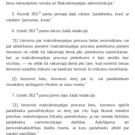
tiesa nekavējoties nosūta arī Maksātnespējas administrācijai.”
2
5. Aizstāt 363.
panta pirmajā daļā vārdus “parādnieka, kura” ar
vārdiem “personas, kuras”.
3
6. Izteikt 363.
panta tekstu šādā redakcijā:
“(1) Lēmumu par maksātnespējas procesa lietas ierosināšanu vai
par atteikšanos pieņemt maksātnespējas procesa pieteikumu pieņem
tiesnesis ne vēlāk kā nākamajā dienā pēc pieteikuma saņemšanas,
bet, ja maksātnespējas procesa pieteikums ir bijis atstāts bez
virzības, — ne vēlāk kā nākamajā dienā pēc tam, kad novērsti tiesas
lēmumā norādītie trūkumi vai beidzies termiņš šo trūkumu novēršanai.
(2) Ierosinot lietu, tiesnesis lemj par to, vai parādniekam
nosakāms aizliegums rīkoties ar savu mantu.”
4
7. Izteikt 363.
panta pirmo daļu šādā redakcijā:
“(1) Ierosinot maksātnespējas procesa lietu, tiesnesis apķīlā
parādnieka pamatlīdzekļus un lemj par citu šajā likumā noteikto
prasības nodrošinājuma līdzekļu piemērošanu, ja tas nerada šķēršļus
parādnieka saimnieciskajai darbībai. Apķīlājama arī
personālsabiedrības biedra manta, ar kuru parādnieks atbild par
savām saistībām.”