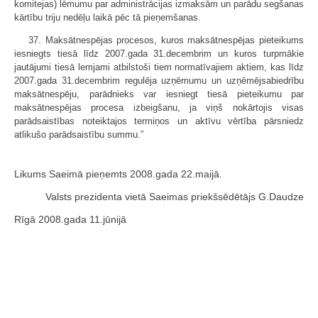
komitejas) lēmumu par administrācijas izmaksām un parādu segšanas
kārtību triju nedēļu laikā pēc tā pieņemšanas.
37. Maksātnespējas procesos, kuros maksātnespējas pieteikums
iesniegts tiesā līdz 2007.gada 31.decembrim un kuros turpmākie
jautājumi tiesā lemjami atbilstoši tiem normatīvajiem aktiem, kas līdz
2007.gada 31.decembrim regulēja uzņēmumu un uzņēmējsabiedrību
maksātnespēju, parādnieks var iesniegt tiesā pieteikumu par
maksātnespējas procesa izbeigšanu, ja viņš nokārtojis visas
parādsaistības noteiktajos termiņos un aktīvu vērtība pārsniedz
atlikušo parādsaistību summu.”
Likums Saeimā pieņemts 2008.gada 22.maijā.
Valsts prezidenta vietā Saeimas priekšsēdētājs G.Daudze
Rīgā 2008.gada 11.jūnijā