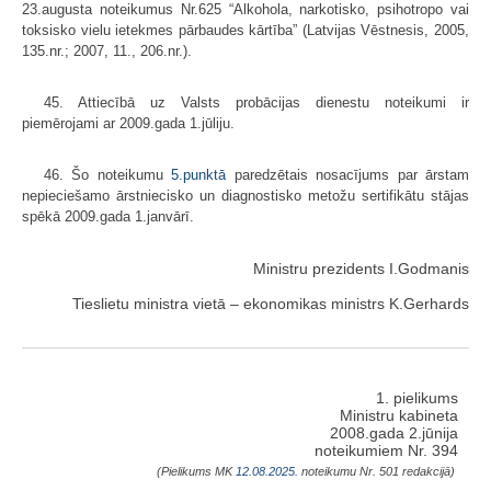
23.augusta noteikumus Nr.625 “Alkohola, narkotisko, psihotropo vai
toksisko vielu ietekmes pārbaudes kārtība” (Latvijas Vēstnesis, 2005,
135.nr.; 2007, 11., 206.nr.).
45. Attiecībā uz Valsts probācijas dienestu noteikumi ir
piemērojami ar 2009.gada 1.jūliju.
46. Šo noteikumu
5.punktā
paredzētais nosacījums par ārstam
nepieciešamo ārstniecisko un diagnostisko metožu sertifikātu stājas
spēkā 2009.gada 1.janvārī.
Ministru prezidents I.Godmanis
Tieslietu ministra vietā – ekonomikas ministrs K.Gerhards
1. pielikums
Ministru kabineta
2008.gada 2.jūnija
noteikumiem Nr. 394
(Pielikums MK
12.08.2025.
noteikumu Nr. 501 redakcijā)