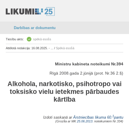
Darbības ar dokumentu
Tiesību akts:
spēkā esošs
Attēlotā redakcija: 16.08.2025. - ... /
Spēkā esošā
Ministru kabineta noteikumi Nr.394
Rīgā 2008.gada 2.jūnijā (prot. Nr.36 2.§)
Alkohola, narkotisko, psihotropo vai
toksisko vielu ietekmes pārbaudes
kārtība
1
Izdoti saskaņā ar
Ārstniecības likuma
60.
pantu
(Grozīta ar MK
25.06.2013.
noteikumiem Nr.334)