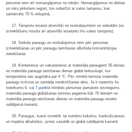
personai ņem arī nomazgājumus no rokām. Nomazgājumus no delnas
un roku pirkstiem iegūst, tos noberžot ar vates tamponu, kas
samērcēts 70 % etilspirtā.
17. Tamponu iesaiņo atsevišķi no noskalojumiem un siekalām (uz
izmek­lēšanu nosūta arī atsevišķi iesaiņotu tīru vates tamponu).
18. Siekalu paraugu un noskalojumus ņem pēc personas
izmeklēšanas un pēc paraugu ņemšanas alkohola koncentrācijas
noteikšanai.
19. Konteinerus un vakutainerus ar materiāla paraugiem 35 dienas
no materiāla parauga ņemšanas dienas glabā ledusskapī, kur
temperatūra nav augstāka par 4 °C. Pēc minētā termiņa materiāla
paraugu iznīcina un sastāda norakstīšanas aktu. Ja ir saņemts šo
noteikumu
6.
vai
7.punktā
minētās personas pamatots iesniegums,
materiāla parauga glabāšanas termiņu pagarina līdz 70 dienām no
materiāla parauga ņemšanas dienas un materiāla paraugu ievieto
saldējamā kamerā.
20. Paraugus, kurus izmeklē, lai noteiktu kokaīnu, trankvilizatorus
un tropāna alkaloīdus, uzreiz sasaldē un glabā saldējamā kamerā.