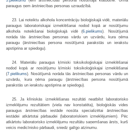
5.pielikumu
ņem ārstniecības persona nosūtītāja klātbūtnē. Urīna
paraugus ņem ārstniecības personas uzraudzībā.
23. Lai noteiktu alkohola koncentrāciju bioloģiskajā vidē, materiālu
paraugus laboratoriskajai izmeklēšanai nodod kopā ar nosūtījumu
alkohola noteikšanai bioloģiskajā vidē (
6.pielikums
). Nosūtījumā
norāda tās ārstniecības personas vārdu un uzvārdu, kura ņēma
paraugu (ārstniecības persona nosūtījumā parakstās un ierakstu
apstiprina ar spiedogu).
24. Materiālu paraugus ķīmiski toksikoloģiskajai izmeklēšanai
nodod kopā ar nosūtījumu ķīmiski toksikoloģiskajai izmeklēšanai
(
7.pielikums
). Nosūtījumā norāda tās ārstniecības personas vārdu un
uzvārdu, kura ņēma paraugu (ārstniecības persona nosūtījumā
parakstās un ierakstu apstiprina ar spiedogu).
25. Ja klīniskās izmeklēšanas rezultāti neatbilst laboratorisko
izmeklējumu rezultātiem (viela nav konstatēta), bioloģiskās vides
paraugus ārstniecības iestāde nosūta specializētai ārstniecības
iestādei atkārtotai pārbaudei (laboratoriskiem izmeklējumiem). Pēc
atkārtotu laboratorisko izmeklējumu rezultātu saņemšanas ārsts, kurš
veicis medicīnisko pārbaudi, sniedz galīgo atzinumu.