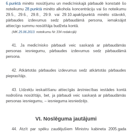
6.punktā
minēto nosūtījumu un medicīniskajā pārbaudē konstatē šo
noteikumu
28.punktā
minēto alkohola koncentrāciju vai šo noteikumu
29.5., 29.6., 29.8., 29.9. vai 29.10.apakšpunktā minēto stāvokli,
pārbaudes izdevumus sedz pārbaudāmā persona, iemaksājot
attiecīgo summu nosūtītāja budžeta kontā.
(MK
25.06.2013.
noteikumu Nr.334 redakcijā)
41. Ja medicīnisko pārbaudi veic saskaņā ar pārbaudāmās
personas iesniegumu, pārbaudes izdevumus sedz pārbaudāmā
persona.
42. Atkārtotās pārbaudes izdevumus sedz atkārtotās pārbaudes
pieprasītājs.
43. Līdzekļu ieskaitīšanu attiecīgās ārstniecības iestādes kontā
nodrošina nosūtītājs, bet, ja pārbaudi veic saskaņā ar pārbaudāmās
personas iesniegumu, – iesnieguma iesniedzējs.
VI. Noslēguma jautājumi
44. Atzīt par spēku zaudējušiem Ministru kabineta 2005.gada