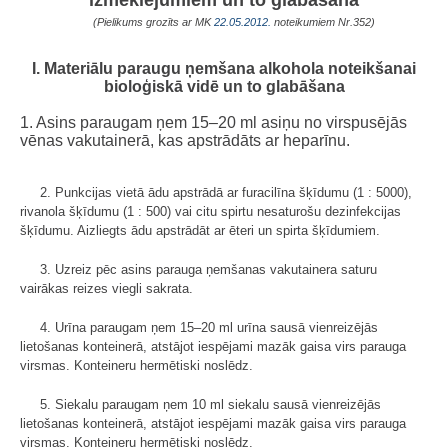
(Pielikums grozīts ar MK
22.05.2012.
noteikumiem Nr.352)
I. Materiālu paraugu ņemšana alkohola noteikšanai
bioloģiskā vidē un to glabāšana
1. Asins paraugam ņem 15–20 ml asiņu no virspusējās
vēnas vakutainerā, kas apstrādāts ar heparīnu.
2. Punkcijas vietā ādu apstrādā ar furacilīna šķīdumu (1 : 5000),
rivanola šķīdumu (1 : 500) vai citu spirtu nesaturošu dezinfekcijas
šķīdumu. Aizliegts ādu apstrādāt ar ēteri un spirta šķīdumiem.
3. Uzreiz pēc asins parauga ņemšanas vakutainera saturu
vairākas reizes viegli sakrata.
4. Urīna paraugam ņem 15–20 ml urīna sausā vienreizējās
lietošanas konteinerā, atstājot iespējami mazāk gaisa virs parauga
virsmas. Konteineru hermētiski noslēdz.
5. Siekalu paraugam ņem 10 ml siekalu sausā vienreizējās
lietošanas konteinerā, atstājot iespējami mazāk gaisa virs parauga
virsmas. Konteineru hermētiski noslēdz.