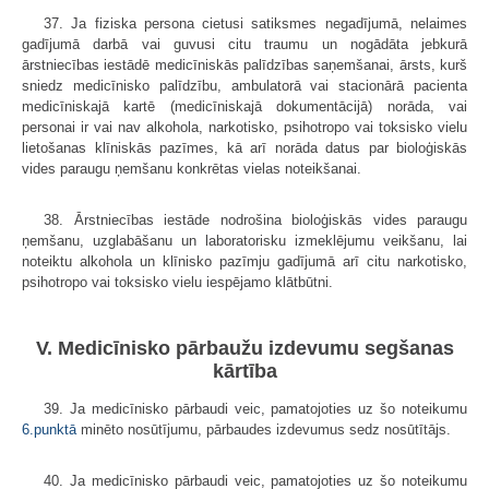
37. Ja fiziska persona cietusi satiksmes negadījumā, nelaimes
gadījumā darbā vai guvusi citu traumu un nogādāta jebkurā
ārstniecības iestādē medicīniskās palīdzības saņemšanai, ārsts, kurš
sniedz medicīnisko palīdzību, ambulatorā vai stacionārā pacienta
medicīniskajā kartē (medicīniskajā dokumentācijā) norāda, vai
personai ir vai nav alkohola, narkotisko, psihotropo vai toksisko vielu
lietošanas klīniskās pazīmes, kā arī norāda datus par bioloģiskās
vides paraugu ņemšanu konkrētas vielas noteikšanai.
38. Ārstniecības iestāde nodrošina bioloģiskās vides paraugu
ņemšanu, uzglabāšanu un laboratorisku izmeklējumu veikšanu, lai
noteiktu alkohola un klīnisko pazīmju gadījumā arī citu narkotisko,
psihotropo vai toksisko vielu iespējamo klātbūtni.
V. Medicīnisko pārbaužu izdevumu segšanas
kārtība
39. Ja medicīnisko pārbaudi veic, pamatojoties uz šo noteikumu
6.punktā
minēto nosūtījumu, pārbaudes izdevumus sedz nosūtītājs.
40. Ja medicīnisko pārbaudi veic, pamatojoties uz šo noteikumu