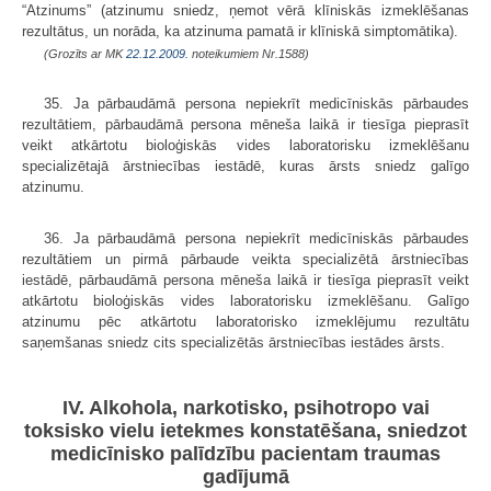
“Atzinums” (atzinumu sniedz, ņemot vērā klīniskās izmeklēšanas
rezultātus, un norāda, ka atzinuma pamatā ir klīniskā simptomātika).
(Grozīts ar MK
22.12.2009.
noteikumiem Nr.1588)
35. Ja pārbaudāmā persona nepiekrīt medicīniskās pārbaudes
rezultātiem, pārbaudāmā persona mēneša laikā ir tiesīga pieprasīt
veikt atkārtotu bioloģiskās vides laboratorisku izmeklēšanu
specializētajā ārstniecības iestādē, kuras ārsts sniedz galīgo
atzinumu.
36. Ja pārbaudāmā persona nepiekrīt medicīniskās pārbaudes
rezultātiem un pirmā pārbaude veikta specializētā ārstniecības
iestādē, pārbaudāmā persona mēneša laikā ir tiesīga pieprasīt veikt
atkārtotu bioloģiskās vides laboratorisku izmeklēšanu. Galīgo
atzinumu pēc atkārtotu laboratorisko izmeklējumu rezultātu
saņemšanas sniedz cits specializētās ārstniecības iestādes ārsts.
IV. Alkohola, narkotisko, psihotropo vai
toksisko vielu ietekmes konstatēšana, sniedzot
medicīnisko palīdzību pacientam traumas
gadījumā