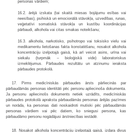
personas vārdiem;
16.2. ārējā izskata (tai skaitā miesas bojājumu esības vai
neesības), psihiskā un emocionālā stāvokļa, uzvedības, runas,
veģetatīvi somatiskā stāvokļa un kustību koordinācijas
pārbaudi, alkohola vai citas smakas noteikšanu;
16.3. alkohola, narkotisko, psihotropo vai toksisko vielu vai
medikamentu lietošanas fakta konstatēšanu, nosakot alkohola
koncentrāciju izelpotajā gaisā, kā arī veicot asins, urīna vai
siekalu (turpmāk – bioloģiskā vide) laboratoriskus
izmeklējumus. Pārbaudes rezultātu un atzinumu ieraksta
pārbaudes protokolā.
17. Pirms medicīniskās pārbaudes ārsts pārliecinās par
pārbaudāmās personas identitāti pēc personu apliecinoša dokumenta.
Ja personu apliecinošs dokuments netiek uzrādīts, medicīniskās
pārbaudes protokolā apraksta pārbaudāmās personas ārējās pazīmes
un norāda, ka personas dati noskaidroti mutiski pēc pārbaudāmās
personas vārdiem vai pēc datiem, ko sniegusi persona, kas
pārbaudāmo personu nogādājusi ārstniecības iestādē.
18. Nosakot alkohola koncentrāciju izelpotajā gaisā, izdara divus