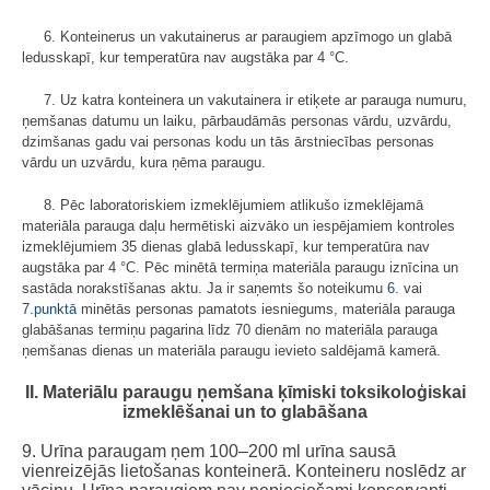
6. Konteinerus un vakutainerus ar paraugiem apzīmogo un glabā
ledus­skapī, kur temperatūra nav augstāka par 4 °C.
7. Uz katra konteinera un vakutainera ir etiķete ar parauga numuru,
ņemšanas datumu un laiku, pārbaudāmās personas vārdu, uzvārdu,
dzimšanas gadu vai personas kodu un tās ārstniecības personas
vārdu un uzvārdu, kura ņēma paraugu.
8. Pēc laboratoriskiem izmeklējumiem atlikušo izmeklējamā
materiāla parauga daļu hermētiski aizvāko un iespējamiem kontroles
izmeklējumiem 35 dienas glabā ledusskapī, kur temperatūra nav
augstāka par 4 °C. Pēc minētā termiņa materiāla paraugu iznīcina un
sastāda norakstīšanas aktu. Ja ir saņemts šo noteikumu
6.
vai
7.punktā
minētās personas pamatots iesniegums, materiāla parauga
glabāšanas termiņu pagarina līdz 70 dienām no materiāla parauga
ņemšanas dienas un materiāla paraugu ievieto saldējamā kamerā.
II. Materiālu paraugu ņemšana ķīmiski toksikoloģiskai
izmeklēšanai un to glabāšana
9. Urīna paraugam ņem 100–200 ml urīna sausā
vienreizējās lietošanas konteinerā. Konteineru noslēdz ar