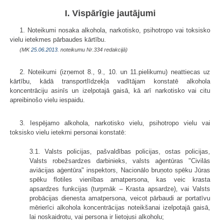
I. Vispārīgie jautājumi
1. Noteikumi nosaka alkohola, narkotisko, psihotropo vai toksisko
vielu ietekmes pārbaudes kārtību.
(MK
25.06.2013.
noteikumu Nr.334 redakcijā)
2. Noteikumi (izņemot 8., 9., 10. un 11.pielikumu) neattiecas uz
kārtību, kādā transportlīdzekļa vadītājam konstatē alkohola
koncentrāciju asinīs un izelpotajā gaisā, kā arī narkotisko vai citu
apreibinošo vielu iespaidu.
3. Iespējamo alkohola, narkotisko vielu, psihotropo vielu vai
toksisko vielu ietekmi personai konstatē:
3.1. Valsts policijas, pašvaldības policijas, ostas policijas,
Valsts robežsardzes darbinieks, valsts aģentūras "Civilās
aviācijas aģentūra" inspektors, Nacionālo bruņoto spēku Jūras
spēku flotiles vienības amatpersona, kas veic krasta
apsardzes funkcijas (turpmāk – Krasta apsardze), vai Valsts
probācijas dienesta amatpersona, veicot pārbaudi ar portatīvu
mērierīci alkohola koncentrācijas noteikšanai izelpotajā gaisā,
lai noskaidrotu, vai persona ir lietojusi alkoholu;