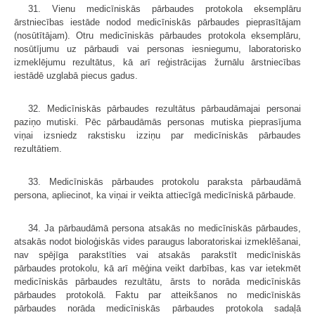
31. Vienu medicīniskās pārbaudes protokola eksemplāru
ārstniecības iestāde nodod medicīniskās pārbaudes pieprasītājam
(nosūtītājam). Otru medicīniskās pārbaudes protokola eksemplāru,
nosūtījumu uz pārbaudi vai personas iesniegumu, laboratorisko
izmeklējumu rezultātus, kā arī reģistrācijas žurnālu ārstniecības
iestādē uzglabā piecus gadus.
32. Medicīniskās pārbaudes rezultātus pārbaudāmajai personai
paziņo mutiski. Pēc pārbaudāmās personas mutiska pieprasījuma
viņai izsniedz rakstisku izziņu par medicīniskās pārbaudes
rezultātiem.
33. Medicīniskās pārbaudes protokolu paraksta pārbaudāmā
persona, apliecinot, ka viņai ir veikta attiecīgā medicīniskā pārbaude.
34. Ja pārbaudāmā persona atsakās no medicīniskās pārbaudes,
atsakās nodot bioloģiskās vides paraugus laboratoriskai izmeklēšanai,
nav spējīga parakstīties vai atsakās parakstīt medicīniskās
pārbaudes protokolu, kā arī mēģina veikt darbības, kas var ietekmēt
medicīniskās pārbaudes rezultātu, ārsts to norāda medicīniskās
pārbaudes protokolā. Faktu par atteikšanos no medicīniskās
pārbaudes norāda medicīniskās pārbaudes protokola sadaļā