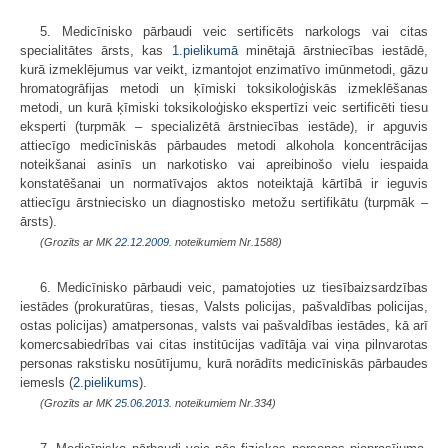
5. Medicīnisko pārbaudi veic sertificēts narkologs vai citas
specialitātes ārsts, kas
1.pielikumā
minētajā ārstniecības iestādē,
kurā izmeklējumus var veikt, izmantojot enzimatīvo imūnmetodi, gāzu
hromatogrāfijas metodi un ķīmiski toksikoloģiskās izmeklēšanas
metodi, un kurā ķīmiski toksikoloģisko ekspertīzi veic sertificēti tiesu
eksperti (turpmāk – specializētā ārstniecības iestāde), ir apguvis
attiecīgo medicīniskās pārbaudes metodi alkohola koncentrācijas
noteikšanai asinīs un narkotisko vai apreibinošo vielu iespaida
konstatēšanai un normatīvajos aktos noteiktajā kārtībā ir ieguvis
attiecīgu ārstniecisko un diagnostisko metožu sertifikātu (turpmāk –
ārsts).
(Grozīts ar MK
22.12.2009.
noteikumiem Nr.1588)
6. Medicīnisko pārbaudi veic, pamatojoties uz tiesībaizsardzības
iestādes (prokuratūras, tiesas, Valsts policijas, pašvaldības policijas,
ostas policijas) amatpersonas, valsts vai pašvaldības iestādes, kā arī
komercsabiedrības vai citas institūcijas vadītāja vai viņa pilnvarotas
personas rakstisku nosūtījumu, kurā norādīts medicīniskās pārbaudes
iemesls (
2.pielikums
).
(Grozīts ar MK
25.06.2013.
noteikumiem Nr.334)