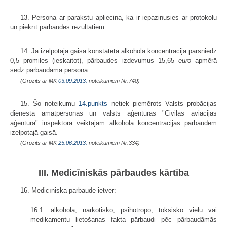
13. Persona ar parakstu apliecina, ka ir iepazinusies ar protokolu
un piekrīt pārbaudes rezultātiem.
14. Ja izelpotajā gaisā konstatētā alkohola koncentrācija pārsniedz
0,5 promiles (ieskaitot), pārbaudes izdevumus 15,65
euro
apmērā
sedz pārbaudāmā persona.
(Grozīts ar MK
03.09.2013.
noteikumiem Nr.740)
15. Šo noteikumu
14.punkts
netiek piemērots Valsts probācijas
dienesta amatpersonas un valsts aģentūras "Civilās aviācijas
aģentūra" inspektora veiktajām alkohola koncentrācijas pārbaudēm
izelpotajā gaisā.
(Grozīts ar MK
25.06.2013.
noteikumiem Nr.334)
III. Medicīniskās pārbaudes kārtība
16. Medicīniskā pārbaude ietver:
16.1. alkohola, narkotisko, psihotropo, toksisko vielu vai
medikamentu lietošanas fakta pārbaudi pēc pārbaudāmās