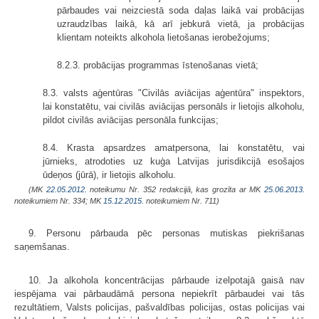
pārbaudes vai neizciestā soda daļas laikā vai probācijas
uzraudzības laikā, kā arī jebkurā vietā, ja probācijas
klientam noteikts alkohola lietošanas ierobežojums;
8.2.3. probācijas programmas īstenošanas vietā;
8.3. valsts aģentūras "Civilās aviācijas aģentūra" inspektors,
lai konstatētu, vai civilās aviācijas personāls ir lietojis alkoholu,
pildot civilās aviācijas personāla funkcijas;
8.4. Krasta apsardzes amatpersona, lai konstatētu, vai
jūrnieks, atrodoties uz kuģa Latvijas jurisdikcijā esošajos
ūdeņos (jūrā), ir lietojis alkoholu.
(MK
22.05.2012.
noteikumu Nr. 352 redakcijā, kas grozīta ar MK
25.06.2013.
noteikumiem Nr. 334; MK
15.12.2015.
noteikumiem Nr. 711)
9. Personu pārbauda pēc personas mutiskas piekrišanas
saņemšanas.
10. Ja alkohola koncentrācijas pārbaude izelpotajā gaisā nav
iespējama vai pārbaudāmā persona nepiekrīt pārbaudei vai tās
rezultātiem, Valsts policijas, pašvaldības policijas, ostas policijas vai