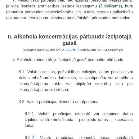
7. Medicīnisko pārbaudi veic pēc fiziskas personas pieprasījuma,
ja viņa iesniedz ārstniecības iestādē iesniegumu (
3.pielikums
), kurā
pamatota pārbaudes nepieciešamība, un uzrāda personu apliecinošu
dokumentu. Iesniegumu pievieno medicīniskās pārbaudes protokolam.
II. Alkohola koncentrācijas pārbaude izelpotajā
gaisā
(Nodaļas nosaukums MK
25.06.2013.
noteikumu Nr.334 redakcijā)
8. Alkohola koncentrāciju izelpotajā gaisā personām pārbauda:
8.1. Valsts policijas, pašvaldības policijas, ostas policijas vai
Valsts robežsardzes darbinieks, lai apstiprinātu vai atspēkotu
likumpārkāpuma faktu vai objektīvi izskatītu lietu par
likumpārkāpuma izdarīšanu;
8.2. Valsts probācijas dienesta amatpersona:
8.2.1. Valsts probācijas dienestā vai piespiedu darba
izpildes vietā kriminālsoda – piespiedu darbs – izciešanas
laikā;
8.2.
2.
Valsts probācijas dienestā tiesas noteiktajā