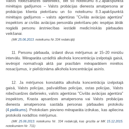
Valsts robežsardzes darbinieks, bet šo noteikumu 8.2.apakšpunktā
minētajos gadījumos – Valsts probācijas dienesta amatpersona ar
probācijas klienta piekrišanu un šo noteikumu 8.3.apakšpunktā
minētajos gadījumos – valsts aģentūras "Civilās aviācijas aģentūra"
inspektors ar civilās aviācijas personāla piekrišanu pēc iespējas ātrāk
nogādā personu ārstniecības iestādē medicīniskās pārbaudes
veikšanai.
(MK
25.06.2013.
noteikumu Nr.334 redakcijā)
11. Personu pārbauda, izdarot divus mērījumus ar 15–20 minūšu
intervālu. Mēraparāta uzrādītā alkohola koncentrācija izelpotajā gaisā,
ievērojot normatīvajā aktā par prasībām mēraparātiem minētos
nosacījumus, ir pielīdzināma alkohola koncentrācijai asinīs.
12. Ja mērījumos konstatēta alkohola koncentrācija izelpotajā
gaisā, Valsts policijas, pašvaldības policijas, ostas policijas, Valsts
robežsardzes darbinieks, valsts aģentūras "Civilās aviācijas aģentūra"
inspektors, Krasta apsardzes amatpersona vai Valsts probācijas
dienesta amatpersona sastāda personas pārbaudes protokolu
(
4.pielikums
). Protokolam pievieno mēraparāta izdrukas, kas apliecina
protokolā norādītos mērījumus.
(MK
25.06.2013.
noteikumu Nr. 334 redakcijā, kas grozīta ar MK
15.12.2015.
noteikumiem Nr. 711)