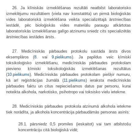
26. Ja klīniskās izmeklēšanas rezultāti neatbilst laboratorisko
izmeklējumu rezultātiem (viela nav konstatēta) un pirmā bioloģiskās
vides laboratoriskā izmeklēšana veikta specializētajā ārstniecības
iestādē, pēc bioloģiskās vides materiālu paraugu atkārtotas
laboratoriskās izmeklēšanas galīgo atzinumu sniedz cits specializētās
ārstniecības iestādes ārsts.
27. Medicīniskās pārbaudes protokolu sastāda ārsts divos
eksemplāros (
8.
vai
9.pielikums
). Ja papildus veic ķīmiski
toksikoloģisko izmeklēšanu, medicīniskās pārbaudes protokolam
pievieno ķīmiski toksikoloģiskās izmeklēšanas rezultātus
(
10.pielikums
). Medicīniskās pārbaudes protokolam piešķir numuru,
kā arī reģistrācijas žurnālā (
11.pielikums
) ieraksta medicīniskās
pārbaudes faktu un citus nepieciešamos datus par personu, kurai
noteikta alkohola, narkotisko, psihotropo vai toksisko vielu ietekme.
28. Medicīniskās pārbaudes protokola atzinumā alkohola ietekme
tiek norādīta, ja alkohola koncentrācija pārbaudāmās personas asinīs:
28.1. pārsniedz 0,5 promiles (ieskaitot) vai tam atbilstošu
koncentrāciju citā bioloģiskā vidē;