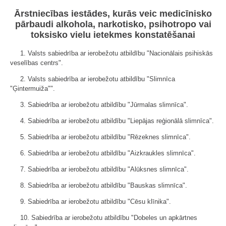
Ārstniecības iestādes, kurās veic medicīnisko
pārbaudi alkohola, narkotisko, psihotropo vai
toksisko vielu ietekmes konstatēšanai
1. Valsts sabiedrība ar ierobežotu atbildību "Nacionālais psihiskās
veselības centrs".
2. Valsts sabiedrība ar ierobežotu atbildību "Slimnīca
"Ģintermuiža"".
3. Sabiedrība ar ierobežotu atbildību "Jūrmalas slimnīca".
4. Sabiedrība ar ierobežotu atbildību "Liepājas reģionālā slimnīca".
5. Sabiedrība ar ierobežotu atbildību "Rēzeknes slimnīca".
6. Sabiedrība ar ierobežotu atbildību "Aizkraukles slimnīca".
7. Sabiedrība ar ierobežotu atbildību "Alūksnes slimnīca".
8. Sabiedrība ar ierobežotu atbildību "Bauskas slimnīca".
9. Sabiedrība ar ierobežotu atbildību "Cēsu klīnika".
10. Sabiedrība ar ierobežotu atbildību "Dobeles un apkārtnes