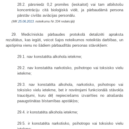
28.2. pārsniedz 0,2 promiles (ieskaitot) vai tam atbilstošu
koncentrāciju citā bioloģiskā vidē, ja pārbaudāmā persona
pārstāv civilās aviācijas personālu.
(MK
25.06.2013.
noteikumu Nr.334 redakcijā)
29. Medicīniskās pārbaudes protokolā detalizēti apraksta
rezultātus, kas iegūti, veicot šajos noteikumos noteiktās darbības, un
apstiprina vienu no šādiem pārbaudītās personas stāvokļiem:
29.1. nav konstatēta alkohola ietekme;
29.2. nav konstatēta narkotisko, psiho­tropo vai toksisko vielu
ietekme;
29.3. nav konstatēta alkohola, narkotisko, psihotropo vai
toksisko vielu ietekme, bet ir novērojami funkcionālā stāvokļa
traucējumi, kuru dēļ nepiecie­šams izvairīties no atrašanās
paaugstinātas bīstamības apstākļos;
29.4. ir konstatēta alkohola ietekme;
29.5. ir konstatēta narkotisko, psihotropo vai toksisko vielu
ietekme;