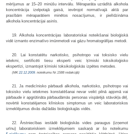
mērījumus ar 15–20 minūšu intervālu. Mēraparāta uzrādītā alkohola
koncentrācija izelpotajā gaisā, ievērojot normatīvajā aktā par
prasībām mēraparātiem minētos nosacījumus, ir pielīdzināma
alkohola koncentrācijai asinīs.
19. Alkohola koncentrācijas laboratoriskai noteikšanai bioloģiskā
vidē izmanto enzimatīvo imūnmetodi vai gāzu hromatogrāfijas metodi.
20. Lai konstatētu narkotisko, psihotropo vai toksisko vielu
ietekmi, sertificēti tiesu eksperti veic ķīmiski toksikoloģisko
ekspertīzi, izmantojot ķīmiski toksikoloģiskās izpētes metodes.
(MK
22.12.2009.
noteikumu Nr.1588 redakcijā)
21. Ja medicīnisko pārbaudi alkohola, narkotisko, psihotropo vai
toksisko vielu ietekmes konstatēšanai nevar veikt pilnā apjomā vai
pārbaude ir apgrūtināta pārbaudāmās personas vispārējā stāvokļa dēļ,
novērtē konstatējamos klīniskos simptomus un veic laboratoriskos
izmeklējumus divās dažādās bioloģiskajās vidēs.
22. Ārstniecības iestādē bioloģiskās vides paraugus (izņemot
urīnu) laboratoriskiem izmeklējumiem saskaņā ar šo noteikumu