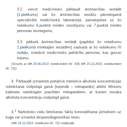
3.2. veicot medicīnisko pārbaudi ārstniecības iestādē
(
1.pielikums
) vai šo ārstniecības iestāžu pārvietojamā
specializētā medicīniskā laboratorijā, pamatojoties uz šo
noteikumu
6.punktā
minēto nosūtījumu vai 7.punktā minēto
personas iesniegumu;
3.3. jebkurā ārstniecības iestādē (papildus šo noteikumu
1.pielikumā
minētajām iestādēm) saskaņā ar šo noteikumu
IV
nodaļu
, sniedzot medicīnisko palīdzību personai, kas guvusi
traumu.
(Grozīts ar MK
25.06.2013.
noteikumiem Nr. 334; MK
15.12.2015.
noteikumiem
Nr. 711)
4. Pārbaudē izmantotā portatīvā mērierīce alkohola koncentrācijas
noteikšanai izelpotajā gaisā (turpmāk – mēraparāts) atbilst Ministru
kabineta noteiktajām prasībām mēraparātiem, ar kuriem nosaka
alkohola koncentrāciju izelpotajā gaisā.
1
4.
Narkotisko vielu lietošanas fakta konstatēšanai jūrniekiem uz
kuģa var izmantot ekspresdiagnostikas testu.
(MK
15.12.2015.
noteikumu Nr. 711 redakcijā)