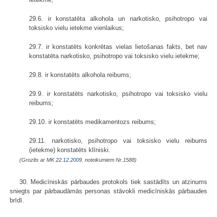
29.6. ir konstatēta alkohola un narkotisko, psihotropo vai
toksisko vielu ietekme vienlaikus;
29.7. ir konstatēts konkrētas vielas lietošanas fakts, bet nav
konstatēta narkotisko, psihotropo vai toksisko vielu ietekme;
29.8. ir konstatēts alkohola reibums;
29.9. ir konstatēts narkotisko, psihotropo vai toksisko vielu
reibums;
29.10. ir konstatēts medikamentozs reibums;
29.11. narkotisko, psihotropo vai toksisko vielu reibums
(ietekme) konstatēts klīniski.
(Grozīts ar MK
22.12.2009.
noteikumiem Nr.1588)
30. Medicīniskās pārbaudes protokols tiek sastādīts un atzinums
sniegts par pārbaudāmās personas stāvokli medicīniskās pārbaudes
brīdī.