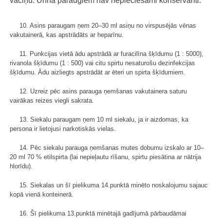
vāciņu. Urīna paraugiem nav nepieciešami konservanti.
10. Asins paraugam ņem 20–30 ml asiņu no virspusējās vēnas
vakutai­nerā, kas apstrādāts ar heparīnu.
11. Punkcijas vietā ādu apstrādā ar furacilīna šķīdumu (1 : 5000),
rivanola šķīdumu (1 : 500) vai citu spirtu nesaturošu dezinfekcijas
šķīdumu. Ādu aizliegts apstrādāt ar ēteri un spirta šķīdumiem.
12. Uzreiz pēc asins parauga ņemšanas vakutainera saturu
vairākas reizes viegli sakrata.
13. Siekalu paraugam ņem 10 ml siekalu, ja ir aizdomas, ka
persona ir lietojusi narkotiskās vielas.
14. Pēc siekalu parauga ņemšanas mutes dobumu izskalo ar 10–
20 ml 70 % etilspirta (lai nepieļautu rīšanu, spirtu piesātina ar nātrija
hlorīdu).
15. Siekalas un šī pielikuma 14.punktā minēto noskalojumu sajauc
kopā vienā konteinerā.
16. Šī pielikuma 13.punktā minētajā gadījumā pārbaudāmai