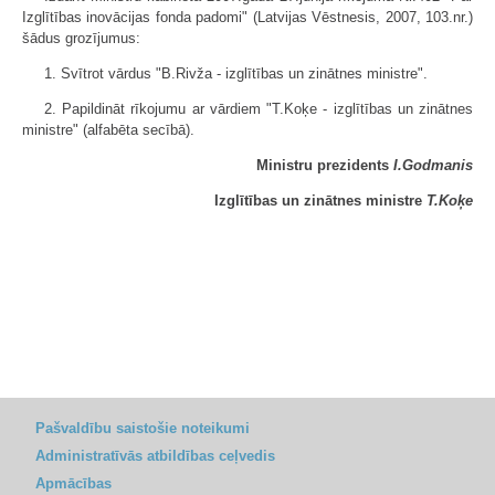
Izglītības inovācijas fonda padomi" (Latvijas Vēstnesis, 2007, 103.nr.)
šādus grozījumus:
1. Svītrot vārdus "B.Rivža - izglītības un zinātnes ministre".
2. Papildināt rīkojumu ar vārdiem "T.Koķe - izglītības un zinātnes
ministre" (alfabēta secībā).
Ministru prezidents
I.Godmanis
Izglītības un zinātnes ministre
T.Koķe
Pašvaldību saistošie noteikumi
Administratīvās atbildības ceļvedis
Apmācības