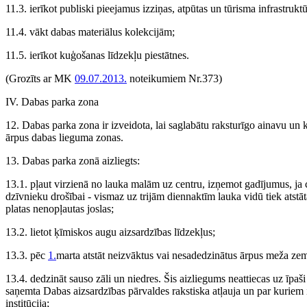
11.3. ierīkot publiski pieejamus izziņas, atpūtas un tūrisma infrastrukt
11.4. vākt dabas materiālus kolekcijām;
11.5. ierīkot kuģošanas līdzekļu piestātnes.
(Grozīts ar MK
09.07.2013.
noteikumiem Nr.373)
IV. Dabas parka zona
12. Dabas parka zona ir izveidota, lai saglabātu raksturīgo ainavu un k
ārpus dabas lieguma zonas.
13. Dabas parka zonā aizliegts:
13.1. pļaut virzienā no lauka malām uz centru, izņemot gadījumus, ja c
dzīvnieku drošībai - vismaz uz trijām diennaktīm lauka vidū tiek atstā
platas nenopļautas joslas;
13.2. lietot ķīmiskos augu aizsardzības līdzekļus;
13.3. pēc
1.
marta atstāt neizvāktus vai nesadedzinātus ārpus meža zem
13.4. dedzināt sauso zāli un niedres. Šis aizliegums neattiecas uz īp
saņemta Dabas aizsardzības pārvaldes rakstiska atļauja un par kuriem 
institūcija;