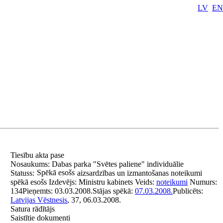
LV
EN
Tiesību akta pase
Nosaukums:
Dabas parka "Svētes paliene" individuālie
Spēkā esošs
Statuss:
aizsardzības un izmantošanas noteikumi
spēkā esošs
Izdevējs:
Ministru kabinets
Veids:
noteikumi
Numurs:
134
Pieņemts:
03.03.2008.
Stājas spēkā:
07.03.2008.
Publicēts:
Latvijas Vēstnesis
, 37, 06.03.2008.
Satura rādītājs
Saistītie dokumenti