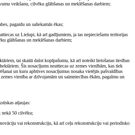
devumu veikšanu, cilvēku glābšanas un meklēšanas darbiem;
kabes, pagaidu un saliekamās ēkas;
ttiecas uz Lielupi, kā arī gadījumiem, ja tas nepieciešams teritorijas
vēku glābšanas un meklēšanas darbiem;
riem, tai skaitā dalot kopīpašumu, kā arī noteikt lietošanas tiesības
ektāriem. Šis nosacījums neattiecas uz zemes vienībām, kas tiek
urēšanai un kuru apbūves nosacījumus nosaka vietējās pašvaldības
līta zemes vienība ar dzīvojamām un saimniecības ēkām, pagalmu un
tiskas atļaujas:
k nekā 50 cilvēku;
novāciju vai rekonstrukciju, kā arī ceļu rekonstrukciju vai periodisko