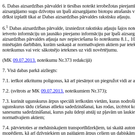
6. Dabas aizsardzības pārvaldei ir tiesības noteikt ierobežotas pieejam
aizsargājamo sugu dzīvotņu un īpaši aizsargājamo biotopu atrašanās vie
drīkst izplatīt tikai ar Dabas aizsardzības pārvaldes rakstisku atļauju.
1
6.
Dabas aizsardzības pārvalde, izsniedzot rakstisku atļauju šajos n
ietverto informāciju un jaunāko pieejamo informāciju par īpaši aizsa
aizsardzības pārvaldes atļauja nav nepieciešama šo noteikumu 8.1., 10.
minētajām darbībām, kurām saskaņā ar normatīvajiem aktiem par ietek
noteikumus vai veic sākotnējo ietekmes uz vidi novērtējumu.
(MK
09.07.2013.
noteikumu Nr.373 redakcijā)
7. Visā dabas parkā aizliegts:
7.1. ierīkot atkritumu poligonus, kā arī piesārņot un piegružot vidi ar
7.2.
(svītrots ar MK
09.07.2013.
noteikumiem Nr.373)
;
7.3. kurināt ugunskurus ārpus speciāli ierīkotām vietām, kuras nodro
ugunskurus tādu ciršanas atlieku sadedzināšanai, kas rodas, izcērtot 
sanesumu sadedzināšanai, kurus palu ūdeņi atstāj uz pļavām un lauki
normatīvajiem aktiem;
7.4. pārvietoties ar mehāniskajiem transportlīdzekļiem, tai skaitā aut
mopēdiem, kā arī dzīvniekiem un pajūgiem ārpus ceļiem un dabiskām 