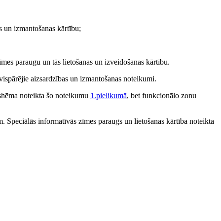
s un izmantošanas kārtību;
īmes paraugu un tās lietošanas un izveidošanas kārtību.
u vispārējie aizsardzības un izmantošanas noteikumi.
 shēma noteikta šo noteikumu
1.pielikumā
, bet funkcionālo zonu
 Speciālās informatīvās zīmes paraugs un lietošanas kārtība noteikta