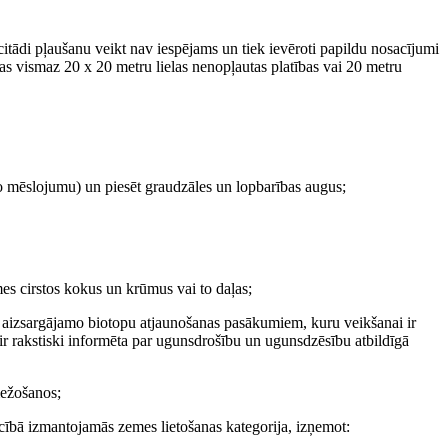
itādi pļaušanu veikt nav iespējams un tiek ievēroti papildu nosacījumi
tas vismaz 20 x 20 metru lielas nenopļautas platības vai 20 metru
īgo mēslojumu) un piesēt graudzāles un lopbarības augus;
es cirstos kokus un krūmus vai to daļas;
aši aizsargājamo biotopu atjaunošanas pasākumiem, kuru veikšanai ir
ir rakstiski informēta par ugunsdrošību un ugunsdzēsību atbildīgā
mežošanos;
ecībā izmantojamās zemes lietošanas kategorija, izņemot: