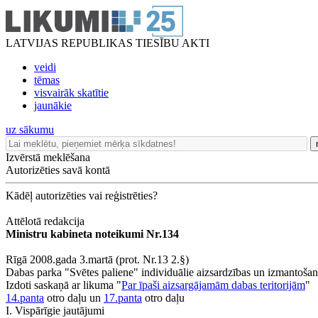
LATVIJAS REPUBLIKAS TIESĪBU AKTI
veidi
tēmas
visvairāk skatītie
jaunākie
uz sākumu
Izvērstā meklēšana
Autorizēties savā kontā
Kādēļ autorizēties vai reģistrēties?
Attēlotā redakcija
Ministru kabineta noteikumi Nr.134
Rīgā 2008.gada 3.martā (prot. Nr.13 2.§)
Dabas parka "Svētes paliene" individuālie aizsardzības un izmantoša
Izdoti saskaņā ar likuma "
Par īpaši aizsargājamām dabas teritorijām
"
14.panta
otro daļu un
17.panta
otro daļu
I. Vispārīgie jautājumi