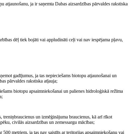
ņu atjaunošanu, ja ir saņemta Dabas aizsardzības pārvaldes rakstiska
ības dēļ tiek bojāti vai appludināti ceļi vai nav iespējama pļavu,
 izņemot gadījumus, ja tas nepieciešams biotopu atjaunošanai un
as pārvaldes rakstiska atļauja;
ecie­šams biotopu apsaimniekošanai un palienes hidroloģiskā režīma
a;
s, treniņbraucienus un izmēģinājuma braucienus, kā arī rīkot
pēku, civilās aizsardzības un zemessargu mācības;
500 metriem, ja tas nav saistīts ar teritorijas apsaimniekošanu vai