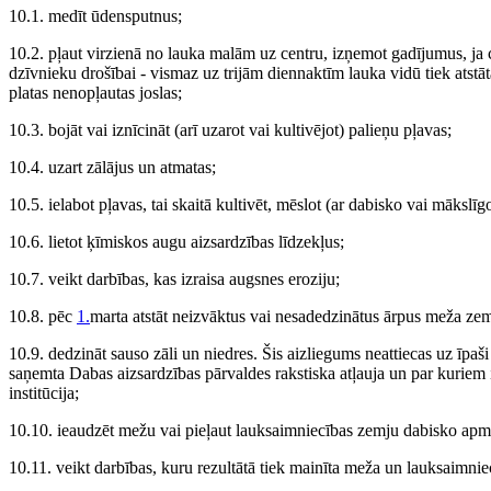
10.1. medīt ūdensputnus;
10.2. pļaut virzienā no lauka malām uz centru, izņemot gadījumus, ja c
dzīvnieku drošībai - vismaz uz trijām diennaktīm lauka vidū tiek atstā
platas nenopļautas joslas;
10.3. bojāt vai iznīcināt (arī uzarot vai kultivējot) palieņu pļavas;
10.4. uzart zālājus un atmatas;
10.5. ielabot pļavas, tai skaitā kultivēt, mēslot (ar dabisko vai māksl
10.6. lietot ķīmiskos augu aizsardzības līdzekļus;
10.7. veikt darbības, kas izraisa augsnes eroziju;
10.8. pēc
1.
marta atstāt neizvāktus vai nesadedzinātus ārpus meža zem
10.9. dedzināt sauso zāli un niedres. Šis aizliegums neattiecas uz īp
saņemta Dabas aizsardzības pārvaldes rakstiska atļauja un par kuriem 
institūcija;
10.10. ieaudzēt mežu vai pieļaut lauksaimniecības zemju dabisko ap
10.11. veikt darbības, kuru rezultātā tiek mainīta meža un lauksaimni