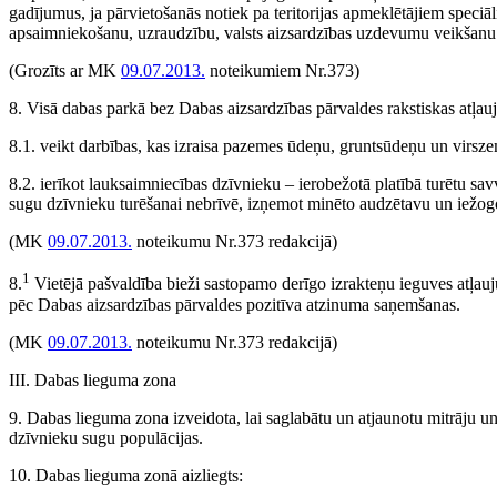
gadījumus, ja pārvietošanās notiek pa teritorijas apmeklētājiem speciāli
apsaimniekošanu, uzraudzību, valsts aizsardzības uzdevumu veikšanu
(Grozīts ar MK
09.07.2013.
noteikumiem Nr.373)
8. Visā dabas parkā bez Dabas aizsardzības pārvaldes rakstiskas atļauja
8.1. veikt darbības, kas izraisa pazemes ūdeņu, gruntsūdeņu un virs
8.2. ierīkot lauksaimniecības dzīvnieku – ierobežotā platībā turētu sa
sugu dzīvnieku turēšanai nebrīvē, izņemot minēto audzētavu un iežog
(MK
09.07.2013.
noteikumu Nr.373 redakcijā)
1
8.
Vietējā pašvaldība bieži sastopamo derīgo izrakteņu ieguves atļauj
pēc Dabas aizsardzības pārvaldes pozitīva atzinuma saņemšanas.
(MK
09.07.2013.
noteikumu Nr.373 redakcijā)
III. Dabas lieguma zona
9. Dabas lieguma zona izveidota, lai saglabātu un atjaunotu mitrāju u
dzīvnieku sugu populācijas.
10. Dabas lieguma zonā aizliegts: