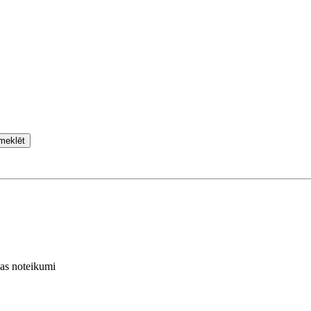
meklēt
nas noteikumi