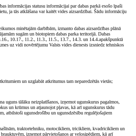
ības informācijas statusu informācijai par dabas parkā esošo īpaši
tu, ja tās atklāšana var kaitēt vides aizsardzībai. Šādu informāciju
oteikumos minētajām darbībām, izmanto dabas aizsardzības plānā
rgājamām sugām un biotopiem dabas parka teritorijā. Dabas
16., 10.17., 11.2., 11.3., 11.5., 13.7., 14.3. un 14.4.apakšpunktā
mes uz vidi novērtējumu Valsts vides dienests izsniedz tehniskos
 atkritumiem un uzglabāt atkritumus tam neparedzētās vietās;
šina uguns tālāku neizplatīšanos, izņemot ugunskurus pagalmos,
kokus un krūmus un atjaunojot pļavas, kā arī ugunskurus tādu
em, atbilstoši ugunsdrošību un ugunsdzēsību regulējošajiem
omašīnām, traktortehniku, motocikliem, tricikliem, kvadricikliem un
brauktuvēm, izņemot pārvietošanos ar velosipēdiem, kā arī