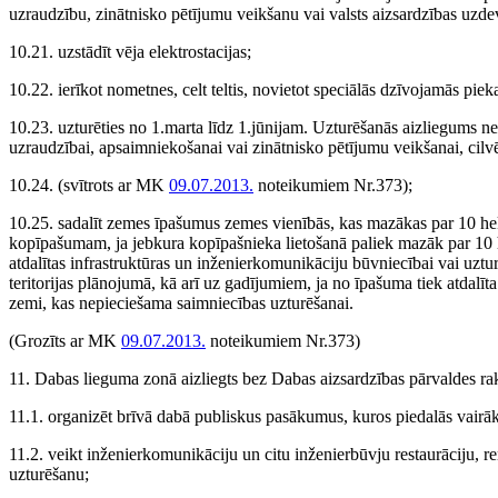
uzraudzību, zinātnisko pētījumu veikšanu vai valsts aizsardzības uz
10.21. uzstādīt vēja elektrostacijas;
10.22. ierīkot nometnes, celt teltis, novietot speciālās dzīvojamās pie
10.23. uzturēties no 1.marta līdz 1.jūnijam. Uzturēšanās aizliegums nea
uzraudzībai, apsaimniekošanai vai zinātnisko pētījumu veikšanai, cil
10.24.
(svītrots ar MK
09.07.2013.
noteikumiem Nr.373)
;
10.25. sadalīt zemes īpašumus zemes vienībās, kas mazākas par 10 hektā
kopīpašumam, ja jebkura kopīpašnieka lietošanā paliek mazāk par 10 h
atdalītas infrastruktūras un inženierkomunikāciju būvniecībai vai uzt
teritorijas plānojumā, kā arī uz gadījumiem, ja no īpašuma tiek atda
zemi, kas nepieciešama saimniecības uzturēšanai.
(Grozīts ar MK
09.07.2013.
noteikumiem Nr.373)
11. Dabas lieguma zonā aizliegts bez Dabas aizsardzības pārvaldes raks
11.1. organizēt brīvā dabā publiskus pasākumus, kuros piedalās vairā
11.2. veikt inženierkomunikāciju un citu inženierbūvju restaurāciju, re
uzturēšanu;