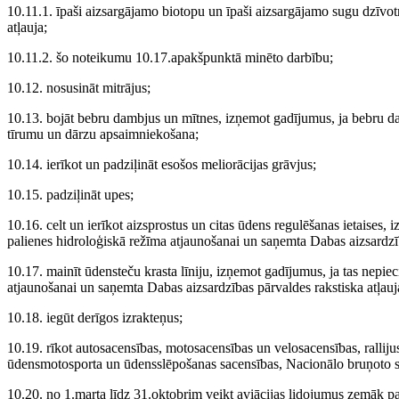
10.11.1. īpaši aizsargājamo biotopu un īpaši aizsargājamo sugu dzīvot
atļauja;
10.11.2. šo noteikumu 10.17.apakšpunktā minēto darbību;
10.12. nosusināt mitrājus;
10.13. bojāt bebru dambjus un mītnes, izņemot gadījumus, ja bebru darb
tīrumu un dārzu apsaimniekošana;
10.14. ierīkot un padziļināt esošos meliorācijas grāvjus;
10.15. padziļināt upes;
10.16. celt un ierīkot aizsprostus un citas ūdens regulēšanas ietaises,
palienes hidroloģiskā režīma atjaunošanai un saņemta Dabas aizsardzīb
10.17. mainīt ūdensteču krasta līniju, izņemot gadījumus, ja tas nepi
atjaunošanai un saņemta Dabas aizsardzības pārvaldes rakstiska atļauj
10.18. iegūt derīgos izrakteņus;
10.19. rīkot autosacensības, motosacensības un velosacensības, ralliju
ūdensmotosporta un ūdensslēpošanas sacensības, Nacionālo bruņoto s
10.20. no 1.marta līdz 31.oktobrim veikt aviācijas lidojumus zemāk par 