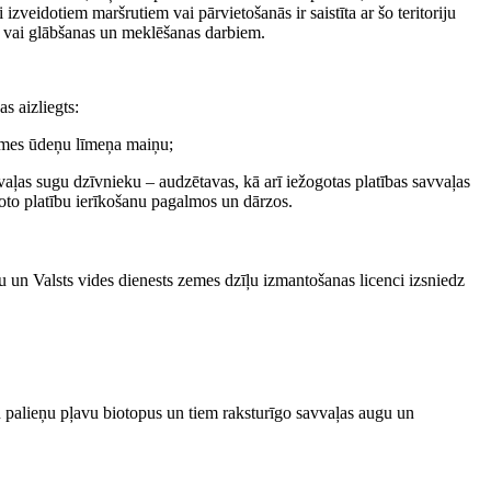
 izveidotiem maršrutiem vai pārvietošanās ir saistīta ar šo teritoriju
 vai glābšanas un meklēšanas darbiem.
s aizliegts:
zemes ūdeņu līmeņa maiņu;
vvaļas sugu dzīvnieku – audzētavas, kā arī iežogotas platības savvaļas
oto platību ierīkošanu pagalmos un dārzos.
u un Valsts vides dienests zemes dzīļu izmantošanas licenci izsniedz
n palieņu pļavu biotopus un tiem raksturīgo savvaļas augu un