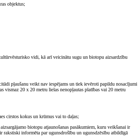
ūras objektus;
ultūrvēsturisko vidi, kā arī veicinātu sugu un biotopu aizsardzību
itādi pļaušanu veikt nav iespējams un tiek ievēroti papildu nosacījumi
tas vismaz 20 x 20 metru lielas nenopļautas platības vai 20 metru
es cirstos kokus un krūmus vai to daļas;
aši aizsargājamo biotopu atjaunošanas pasākumiem, kuru veikšanai ir
ir rakstiski informēta par ugunsdrošību un ugunsdzēsību atbildīgā