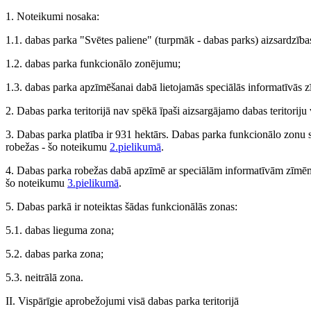
1. Noteikumi nosaka:
1.1. dabas parka "Svētes paliene" (turpmāk - dabas parks) aizsardzība
1.2. dabas parka funkcionālo zonējumu;
1.3. dabas parka apzīmēšanai dabā lietojamās speciālās informatīvās z
2. Dabas parka teritorijā nav spēkā īpaši aizsargājamo dabas teritorij
3. Dabas parka platība ir 931 hektārs. Dabas parka funkcionālo zonu
robežas - šo noteikumu
2.pielikumā
.
4. Dabas parka robežas dabā apzīmē ar speciālām informatīvām zīmēm.
šo noteikumu
3.pielikumā
.
5. Dabas parkā ir noteiktas šādas funkcionālās zonas:
5.1. dabas lieguma zona;
5.2. dabas parka zona;
5.3. neitrālā zona.
II. Vispārīgie aprobežojumi visā dabas parka teritorijā