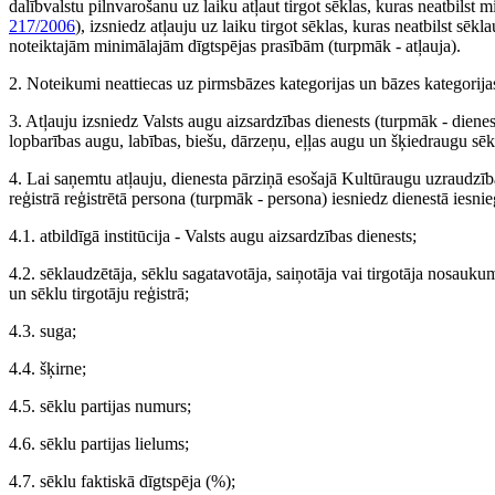
dalībvalstu pilnvarošanu uz laiku atļaut tirgot sēklas, kuras neatbilst
217/2006
), izsniedz atļauju uz laiku tirgot sēklas, kuras neatbilst sē
noteiktajām minimālajām dīgtspējas prasībām (turpmāk - atļauja).
2. Noteikumi neattiecas uz pirmsbāzes kategorijas un bāzes kategorija
3. Atļauju izsniedz Valsts augu aizsardzības dienests (turpmāk - dienest
lopbarības augu, labības, biešu, dārzeņu, eļļas augu un šķiedraugu sēk
4. Lai saņemtu atļauju, dienesta pārziņā esošajā Kultūraugu uzraudzība
reģistrā reģistrētā persona (turpmāk - persona) iesniedz dienestā ies
4.1. atbildīgā institūcija - Valsts augu aizsardzības dienests;
4.2. sēklaudzētāja, sēklu sagatavotāja, saiņotāja vai tirgotāja nosauku
un sēklu tirgotāju reģistrā;
4.3. suga;
4.4. šķirne;
4.5. sēklu partijas numurs;
4.6. sēklu partijas lielums;
4.7. sēklu faktiskā dīgtspēja (%);