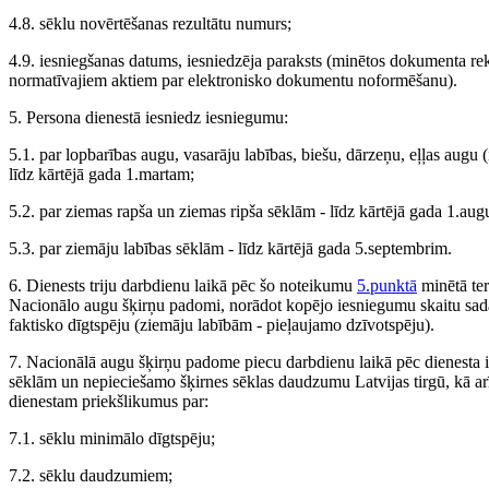
4.8. sēklu novērtēšanas rezultātu numurs;
4.9. iesniegšanas datums, iesniedzēja paraksts (minētos dokumenta rekv
normatīvajiem aktiem par elektronisko dokumentu noformēšanu).
5. Persona dienestā iesniedz iesniegumu:
5.1. par lopbarības augu, vasarāju labības, biešu, dārzeņu, eļļas augu
līdz kārtējā gada 1.martam;
5.2. par ziemas rapša un ziemas ripša sēklām - līdz kārtējā gada 1.aug
5.3. par ziemāju labības sēklām - līdz kārtējā gada 5.septembrim.
6. Dienests triju darbdienu laikā pēc šo noteikumu
5.punktā
minētā ter
Nacionālo augu šķirņu padomi, norādot kopējo iesniegumu skaitu sad
faktisko dīgtspēju (ziemāju labībām - pieļaujamo dzīvotspēju).
7. Nacionālā augu šķirņu padome piecu darbdienu laikā pēc dienesta 
sēklām un nepieciešamo šķirnes sēklas daudzumu Latvijas tirgū, kā ar
dienestam priekšlikumus par:
7.1. sēklu minimālo dīgtspēju;
7.2. sēklu daudzumiem;