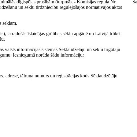
 minimālās dīgtspējas prasībām (turpmāk - Komisijas regula Nr.
Sa
klaudzēšanu un sēklu tirdzniecību regulējošajos normatīvajos aktos
s sēklām.
s), ja radušās īslaicīgas grūtības sēklu apgādē un Latvijā trūkst
lu.
s valsts informācijas sistēmas Sēklaudzētāju un sēklu tirgotāju
niegumu. Iesniegumā norāda šādu informāciju:
ms, adrese, tālruņa numurs un reģistrācijas kods Sēklaudzētāju