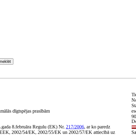
meklēt
Ti
N
St
nimālās dīgtspējas prasībām
es
9
Do
6.gada 8.februāra Regulu (EK) Nr.
217/2006
, ar ko paredz
/EEK, 2002/54/EK, 2002/55/EK un 2002/57/EK attiecībā uz
Sa