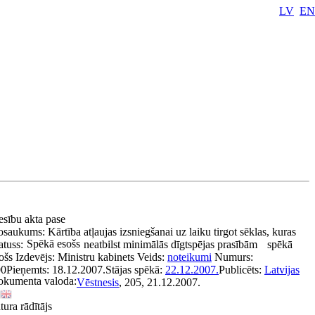
LV
EN
esību akta pase
osaukums:
Kārtība atļaujas izsniegšanai uz laiku tirgot sēklas, kuras
Spēkā esošs
atuss:
neatbilst minimālās dīgtspējas prasībām
spēkā
ošs
Izdevējs:
Ministru kabinets
Veids:
noteikumi
Numurs:
00
Pieņemts:
18.12.2007.
Stājas spēkā:
22.12.2007.
Publicēts:
Latvijas
kumenta valoda:
Vēstnesis
, 205, 21.12.2007.
tura rādītājs