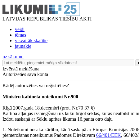
LATVIJAS REPUBLIKAS TIESĪBU AKTI
veidi
tēmas
visvairāk skatītie
jaunākie
uz sākumu
Izvērstā meklēšana
Autorizēties savā kontā
Kādēļ autorizēties vai reģistrēties?
Ministru kabineta noteikumi Nr.900
Rīgā 2007.gada 18.decembrī (prot. Nr.70 37.§)
Kārtība atļaujas izsniegšanai uz laiku tirgot sēklas, kuras neatbilst mi
Izdoti saskaņā ar Sēklu aprites likuma 16.panta otro daļu
1. Noteikumi nosaka kārtību, kādā saskaņā ar Eiropas Komisijas 200
piemērošanas noteikumus Padomes Direktīvām
66/401/EEK
, 66/402