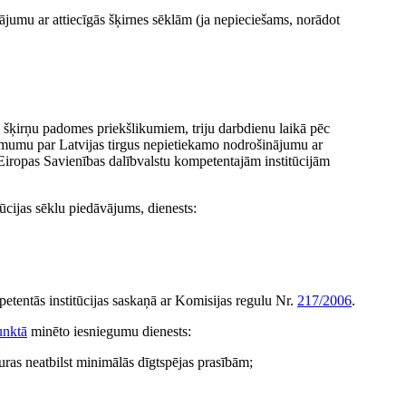
ā­jumu ar attiecīgās šķirnes sēklām (ja nepieciešams, norādot
 šķirņu padomes priekšlikumiem, triju darbdienu laikā pēc
umu par Latvijas tirgus nepietiekamo nodrošinājumu ar
Eiropas Savienības dalībvalstu kompetentajām institūcijām
tūcijas sēklu piedāvājums, dienests:
etentās institūcijas saskaņā ar Komisijas regulu Nr.
217/2006
.
unktā
minēto iesniegumu dienests:
uras neatbilst minimālās dīgtspējas prasībām;