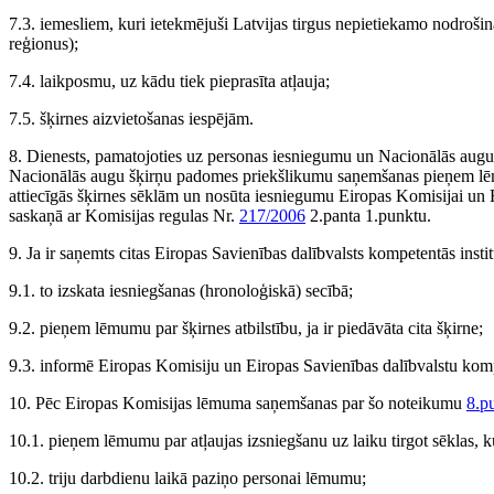
7.3. iemesliem, kuri ietekmējuši Latvijas tirgus nepietiekamo nodrošin
reģionus);
7.4. laikposmu, uz kādu tiek pieprasīta atļauja;
7.5. šķirnes aizvietošanas iespējām.
8. Dienests, pamatojoties uz personas iesniegumu un Nacionālās augu
Nacionālās augu šķirņu padomes priekšlikumu saņemšanas pieņem lēm
attiecīgās šķirnes sēklām un nosūta iesniegumu Eiropas Komisijai un 
saskaņā ar Komisijas regulas Nr.
217/2006
2.panta 1.punktu.
9. Ja ir saņemts citas Eiropas Savienības dalībvalsts kompetentās insti
9.1. to izskata iesniegšanas (hronoloģiskā) secībā;
9.2. pieņem lēmumu par šķirnes atbilstību, ja ir piedāvāta cita šķirne;
9.3. informē Eiropas Komisiju un Eiropas Savienības dalībvalstu komp
10. Pēc Eiropas Komisijas lēmuma saņemšanas par šo noteikumu
8.p
10.1. pieņem lēmumu par atļaujas izsniegšanu uz laiku tirgot sēklas, k
10.2. triju darbdienu laikā paziņo personai lēmumu;