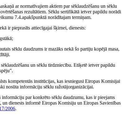
u saskaņā ar normatīvajiem aktiem par sēklaudzēšanu un sēklu
ovērtēšanas rezultātiem. Sēklu sertifikātā ietver papildu norādi
noteikumu 7.4.apakšpunktā norādītajam termiņam.
ir pieprasīts attiecīgajai šķirnei, dienests:
ugstākā;
tļautais sēklu daudzums ir mazāks nekā šo partiju kopējā masa,
ītāji.
 sēklaudzēšanu un sēklu tirdzniecību. Etiķetē ietver papildu
spēju".
sts kompetentās institūcijas, kas iesniegusi Eiropas Komisijai
ki nosūta informāciju sēklu ražotājorganizācijai.
tā informāciju par konkrēto sēklu daudzumu, kas ir pieejams
ī, un dienests informē Eiropas Komisiju un Eiropas Savienības
17/2006
.