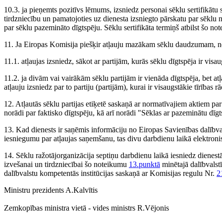
10.3. ja pieņemts pozitīvs lēmums, izsniedz personai sēklu sertifikāt
tirdzniecību un pamatojoties uz dienesta izsniegto pārskatu par sēklu n
par sēklu pazemināto dīgtspēju. Sēklu sertifikāta termiņš atbilst šo 
11. Ja Eiropas Komisija piešķir atļauju mazākam sēklu daudzumam, nekā 
11.1. atļaujas izsniedz, sākot ar partijām, kurās sēklu dīgtspēja ir visa
11.2. ja divām vai vairākām sēklu partijām ir vienāda dīgtspēja, bet a
atļauju izsniedz par to partiju (partijām), kurai ir visaugstākie tīrības rād
12. Atļautās sēklu partijas etiķetē saskaņā ar normatīvajiem aktiem par
norādi par faktisko dīgtspēju, kā arī norādi "Sēklas ar pazeminātu dīgt
13. Kad dienests ir saņēmis informāciju no Eiropas Savienības dalībval
iesniegumu par atļaujas saņemšanu, tas divu darbdienu laikā elektronis
14. Sēklu ražotājorganizācija septiņu darbdienu laikā iesniedz dienes
izvešanai un tirdzniecībai šo noteikumu
13.punktā
minētajā dalībvalst
dalībvalstu kompetentās institūcijas saskaņā ar Komisijas regulu Nr.
2
Ministru prezidents A.Kalvītis
Zemkopības ministra vietā - vides ministrs R.Vējonis