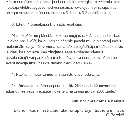
elektroenerģijas ražošanas jaudu un elektroenerģijas pieejamību visu
lietotāju elektroapgādes nodrošināšanai, ievērojot informāciju, kas
sniegta saskaņā ar šo noteikumu 4.3.1. un 4.3.2.apakšpunktu;".
3. Izteikt 4.5.apakšpunktu šādā redakcijā:
"4.5. esošās un plānotās elektroenerģijas ražošanas jaudas, kas
lielākas par 1 MW, kā arī nepieciešamie pasākumi, ja pieprasījums ir
maksimāls vai ja trūkst viena vai vairāku piegādātāju (norāda tikai tās
jaudas, kas novērtējuma ziņojuma sagatavošanas dienā ir
ekspluatācijā vai par kurām ir informācija, ka noris to ieviešana un
ekspluatācija tiks uzsākta tuvāko piecu gadu laikā)."
4. Papildināt noteikumus ar 7.punktu šādā redakcijā:
"7. Pārvades sistēmas operators līdz 2007.gada 30.novembrim
atkārtoti iesniedz precizētu novērtējuma ziņojumu par 2007.gadu."
Ministru prezidents A.Kalvītis
Ekonomikas ministra pienākumu izpildītājs - tieslietu ministrs
G.Bērziņš