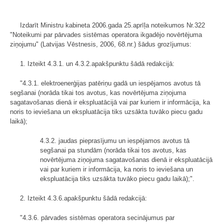
Izdarīt Ministru kabineta 2006.gada 25.aprīļa noteikumos Nr.322
"Noteikumi par pārvades sistēmas operatora ikgadējo novērtējuma
ziņojumu" (Latvijas Vēstnesis, 2006, 68.nr.) šādus grozījumus:
1. Izteikt 4.3.1. un 4.3.2.apakšpunktu šādā redakcijā:
"4.3.1. elektroenerģijas patēriņu gadā un iespējamos avotus tā
segšanai (norāda tikai tos avotus, kas novērtējuma ziņojuma
sagatavošanas dienā ir ekspluatācijā vai par kuriem ir informācija, ka
noris to ieviešana un ekspluatācija tiks uzsākta tuvāko piecu gadu
laikā);
4.3.2. jaudas pieprasījumu un iespējamos avotus tā
segšanai pa stundām (norāda tikai tos avotus, kas
novērtējuma ziņojuma sagatavošanas dienā ir ekspluatācijā
vai par kuriem ir informācija, ka noris to ieviešana un
ekspluatācija tiks uzsākta tuvāko piecu gadu laikā);".
2. Izteikt 4.3.6.apakšpunktu šādā redakcijā:
"4.3.6. pārvades sistēmas operatora secinājumus par