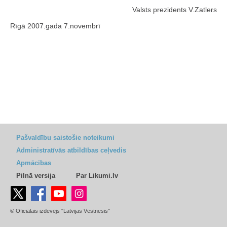
Valsts prezidents V.Zatlers
Rīgā 2007.gada 7.novembrī
Pašvaldību saistošie noteikumi
Administratīvās atbildības ceļvedis
Apmācības
Pilnā versija
Par Likumi.lv
© Oficiālais izdevējs "Latvijas Vēstnesis"