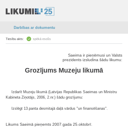
Darbības ar dokumentu
Tiesību akts:
spēkā esošs
Saeima ir pieņēmusi un Valsts
prezidents izsludina šādu likumu:
Grozījums Muzeju likumā
Izdarīt Muzeju likumā (Latvijas Republikas Saeimas un Ministru
Kabineta Ziņotājs, 2006, 2.nr.) šādu grozījumu:
Izslēgt 13.panta desmitajā daļā vārdus "un finansēšanas".
Likums Saeimā pieņemts 2007.gada 25.oktobrī.