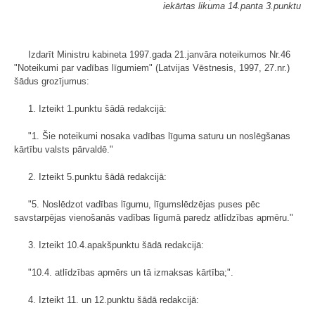
iekārtas likuma 14.panta 3.punktu
Izdarīt Ministru kabineta 1997.gada 21.janvāra noteikumos Nr.46
"Noteikumi par vadības līgumiem" (Latvijas Vēstnesis, 1997, 27.nr.)
šādus grozījumus:
1. Izteikt 1.punktu šādā redakcijā:
"1. Šie noteikumi nosaka vadības līguma saturu un noslēgšanas
kārtību valsts pārvaldē."
2. Izteikt 5.punktu šādā redakcijā:
"5. Noslēdzot vadības līgumu, līgumslēdzējas puses pēc
savstarpējas vienošanās vadības līgumā paredz atlīdzības apmēru."
3. Izteikt 10.4.apakšpunktu šādā redakcijā:
"10.4. atlīdzības apmērs un tā izmaksas kārtība;".
4. Izteikt 11. un 12.punktu šādā redakcijā: