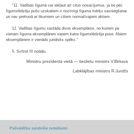
"11. Vadības līgumā var iekļaut arī citus nosacījumus, ja tie pēc
līgumslēdzēju pušu uzskatiem ir nozīmīgi līguma mērķu sasniegšanai
un nav pretrunā ar likumiem un citiem normatīvajiem aktiem.
12. Vadības līgumu sastāda divos eksemplāros, no kuriem pa
vienam līguma eksemplāram saņem katra līgumslēdzēja puse. Abiem
eksemplāriem ir vienāds juridisks spēks."
5. Svītrot III nodaļu.
Ministru prezidenta vietā — tieslietu ministrs V.Birkavs
Labklājības ministrs R.Jurdžs
Pašvaldību saistošie noteikumi