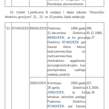
Rumānijas pievienošanos
10. Izteikt 1.pielikuma B nodaļas I daļas tabulas "Atsevišķo
direktīvu grozījumi" 21., 22. un 23.punktu šādā redakcijā:
"21.
87/402/EEK
89/681/EEK
Padomes 1989.gada
398,
21.decembra Direktīva
30.12.1989.,
89/681/EEK
, ar ko groza
lpp.27
Direktīvu
87/402/EEK
par
šauras riteņu bāzes
lauksaimniecības un
mežsaimniecības
riteņtraktoru apgāšanās
aizsargkonstrukcijām, kas
piestiprinātas vadītāja
sēdekļa priekšā
2000/22/EK
Komisijas 2000.gada
107,
28.aprīļa Direktīva
4.5.2000.,
2000/22/EK
, ar ko
lpp.26
tehnikas attīstībai pielāgo
Padomes Direktīvu
87/402/EEK
par šauras