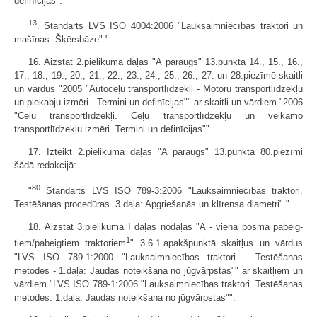
definīcijas".
13
. Standarts LVS ISO 4004:2006 "Lauksaimniecības traktori un
mašīnas. Šķērsbāze"."
16. Aizstāt 2.pielikuma daļas "A pa­raugs" 13.punkta 14., 15., 16.,
17., 18., 19., 20., 21., 22., 23., 24., 25., 26., 27. un 28.piezīmē skaitli
un vārdus "2005 "Autoceļu transport­līdzekļi - Motoru transportlīdzekļu
un piekabju izmēri - Termini un definīcijas"" ar skaitli un vārdiem "2006
"Ceļu transportlīdzekļi. Ceļu transportlīdzekļu un velkamo
transportlīdzekļu izmēri. Termini un definīcijas"".
17. Izteikt 2.pielikuma daļas "A pa­raugs" 13.punkta 80.piezīmi
šādā redakcijā:
80
"
Standarts LVS ISO 789-3:2006 "Lauksaimniecības traktori.
Testēšanas procedūras. 3.daļa: Apgriešanās un klīrensa diametri"."
18. Aizstāt 3.pielikuma I daļas nodaļas "A - vienā posmā pabeig­
1
tiem/pabeigtiem traktoriem
" 3.6.1.apakšpunktā skaitļus un vārdus
"LVS ISO 789-1:2000 "Lauksaimniecības traktori - Testēšanas
metodes - 1.daļa: Jaudas noteikšana no jūgvārpstas"" ar skaitļiem un
vārdiem "LVS ISO 789-1:2006 "Lauksaimniecības traktori. Testēšanas
metodes. 1.daļa: Jaudas noteikšana no jūgvārpstas"".