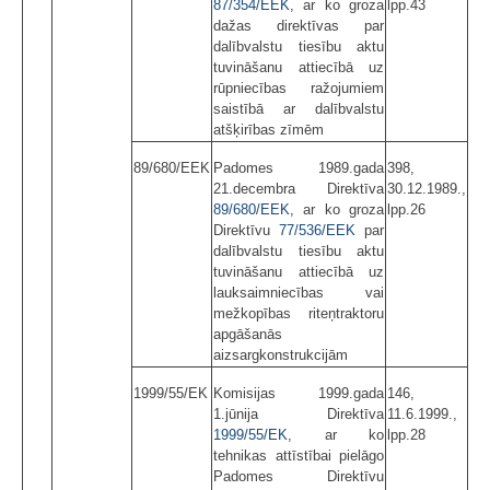
87/354/EEK
, ar ko groza
lpp.43
dažas direktīvas par
dalībvalstu tiesību aktu
tuvināšanu attiecībā uz
rūpniecības ražojumiem
saistībā ar dalībvalstu
atšķirības zīmēm
89/680/EEK
Padomes 1989.gada
398,
21.decembra Direktīva
30.12.1989.,
89/680/EEK
, ar ko groza
lpp.26
Direktīvu
77/536/EEK
par
dalībvalstu tiesību aktu
tuvināšanu attiecībā uz
lauksaimniecības vai
mežkopības riteņtraktoru
apgāšanās
aizsargkonstrukcijām
1999/55/EK
Komisijas 1999.gada
146,
1.jūnija Direktīva
11.6.1999.,
1999/55/EK
, ar ko
lpp.28
tehnikas attīstībai pielāgo
Padomes Direktīvu