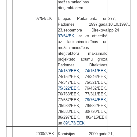
mežsaimniecības
riteņtraktoriem
97/54/EK
Eiropas Parlamenta un
277,
Padomes 1997.gada
10.10.1997.,
23.septembra Direktīva
lpp.24
97/54/EK
, ar ko attiecībā
uz lauksaimniecības un
mežsaim­niecības
riteņtraktoru maksimālo
projektēto ātrumu groza
Padomes Direktīvas
74/150/EEK
,
74/151/EEK
,
74/152/EEK, 74/346/EEK,
74/347/EEK, 75/321/EEK,
75/322/EEK
, 76/432/EEK,
76/763/EEK, 77/311/EEK,
77/537/EEK,
78/764/EEK
,
78/933/EEK, 79/532/EEK,
79/533/EEK, 80/720/EEK,
86/297/EEK, 86/415/EEK
un
89/173/EEK
2000/2/EK
Komisijas 2000.gada
21,