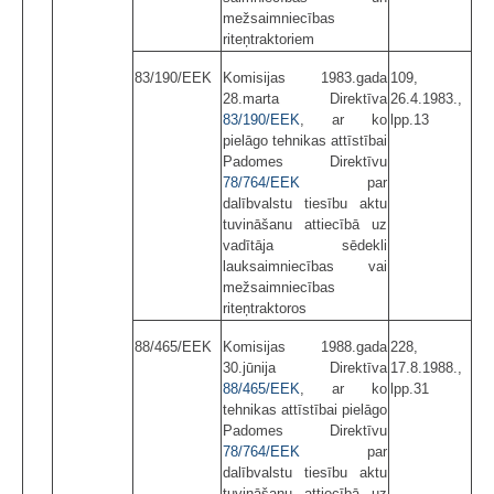
mežsaimniecības
riteņtraktoriem
83/190/EEK
Komisijas 1983.gada
109,
28.marta Direktīva
26.4.1983.,
83/190/EEK
, ar ko
lpp.13
pielāgo tehnikas attīstībai
Padomes Direktīvu
78/764/EEK
par
dalībvalstu tiesību aktu
tuvināšanu attiecībā uz
vadītāja sēdekli
lauksaimniecības vai
mežsaimniecības
riteņtraktoros
88/465/EEK
Komisijas 1988.gada
228,
30.jūnija Direktīva
17.8.1988.,
88/465/EEK
, ar ko
lpp.31
tehnikas attīstībai pielāgo
Padomes Direktīvu
78/764/EEK
par
dalībvalstu tiesību aktu
tuvināšanu attiecībā uz