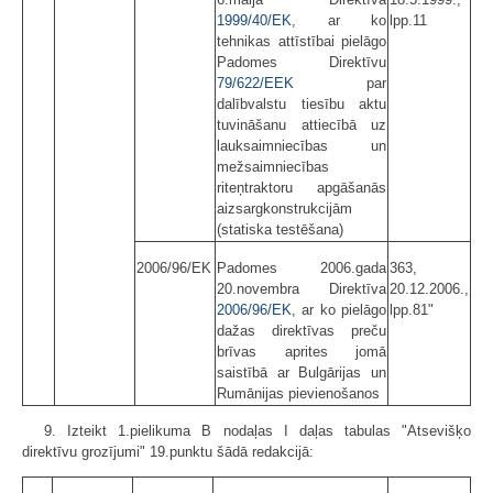
1999/40/EK
, ar ko
lpp.11
tehnikas attīstībai pielāgo
Padomes Direktīvu
79/622/EEK
par
dalībvalstu tiesību aktu
tuvināšanu attiecībā uz
lauksaimniecības un
mežsaimniecības
riteņtraktoru apgāšanās
aizsargkonstrukcijām
(statiska testēšana)
2006/96/EK
Padomes 2006.gada
363,
20.novembra Direktīva
20.12.2006.,
2006/96/EK
, ar ko pielāgo
lpp.81"
dažas direktīvas preču
brīvas aprites jomā
saistībā ar Bulgārijas un
Rumānijas pievienošanos
9. Izteikt 1.pielikuma B nodaļas I daļas tabulas "Atsevišķo
direktīvu grozījumi" 19.punktu šādā redakcijā: