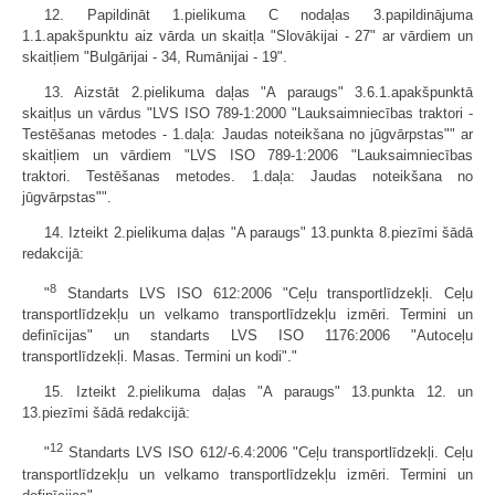
12. Papildināt 1.pielikuma C nodaļas 3.papildinājuma
1.1.apakšpunktu aiz vārda un skaitļa "Slovākijai - 27" ar vārdiem un
skaitļiem "Bulgārijai - 34, Rumānijai - 19".
13. Aizstāt 2.pielikuma daļas "A pa­raugs" 3.6.1.apakšpunktā
skaitļus un vārdus "LVS ISO 789-1:2000 "Lauksaimniecības traktori -
Testēšanas metodes - 1.daļa: Jaudas noteikšana no jūgvārpstas"" ar
skaitļiem un vārdiem "LVS ISO 789-1:2006 "Lauksaimniecības
traktori. Testēšanas metodes. 1.daļa: Jaudas noteikšana no
jūgvārpstas"".
14. Izteikt 2.pielikuma daļas "A pa­raugs" 13.punkta 8.piezīmi šādā
redakcijā:
8
"
Standarts LVS ISO 612:2006 "Ceļu transportlīdzekļi. Ceļu
transportlīdzekļu un velkamo transportlīdzekļu izmēri. Termini un
definīcijas" un standarts LVS ISO 1176:2006 "Autoceļu
transportlīdzekļi. Masas. Termini un kodi"."
15. Izteikt 2.pielikuma daļas "A pa­raugs" 13.punkta 12. un
13.piezīmi šādā redakcijā:
12
"
Standarts LVS ISO 612/-6.4:2006 "Ceļu transportlīdzekļi. Ceļu
transportlīdzekļu un velkamo transportlīdzekļu izmēri. Termini un