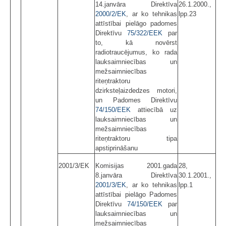
14.janvāra Direktīva
26.1.2000.,
2000/2/EK
, ar ko tehnikas
lpp.23
attīstībai pielāgo padomes
Direktīvu
75/322/EEK
par
to, kā novērst
radiotraucējumus, ko rada
lauk­saimniecības un
mežsaimniecības
riteņtraktoru
dzirksteļaizdedzes motori,
un Padomes Direktīvu
74/150/EEK
attiecībā uz
lauksaim­niecības un
mežsaimniecības
riteņtraktoru tipa
apstiprināšanu
2001/3/EK
Komisijas 2001.gada
28,
8.janvāra Direktīva
30.1.2001.,
2001/3/EK
, ar ko tehnikas
lpp.1
attīstībai pielāgo Padomes
Direktīvu
74/150/EEK
par
lauksaimniecības un
mežsaimniecības