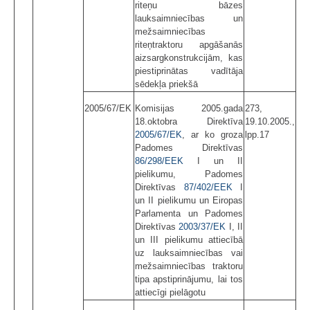
riteņu bāzes
lauksaimniecības un
mežsaimniecības
riteņtraktoru apgāšanās
aizsargkonstrukcijām, kas
piestiprinātas vadītāja
sēdekļa priekšā
2005/67/EK
Komisijas 2005.gada
273,
18.oktobra Direktīva
19.10.2005.,
2005/67/EK
, ar ko groza
lpp.17
Padomes Direktīvas
86/298/EEK
I un II
pielikumu, Padomes
Direktīvas
87/402/EEK
I
un II pielikumu un Eiropas
Parlamenta un Padomes
Direktīvas
2003/37/EK
I, II
un III pielikumu attiecībā
uz lauksaimniecības vai
mežsaimniecības traktoru
tipa apstiprinājumu, lai tos
attiecīgi pielāgotu