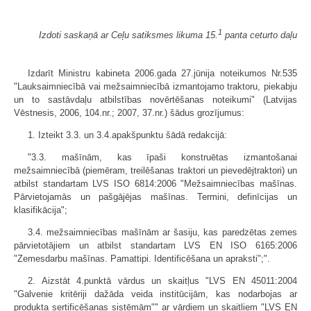
1
Izdoti saskaņā ar Ceļu satiksmes likuma 15.
panta ceturto daļu
Izdarīt Ministru kabineta 2006.gada 27.jūnija noteikumos Nr.535
"Lauksaimniecībā vai mežsaimniecībā izmantojamo traktoru, piekabju
un to sastāvdaļu atbilstības novērtēšanas noteikumi" (Latvijas
Vēstnesis, 2006, 104.nr.; 2007, 37.nr.) šādus grozījumus:
1. Izteikt 3.3. un 3.4.apakšpunktu šādā redakcijā:
"3.3. mašīnām, kas īpaši konstruētas izmantošanai
mežsaimniecībā (piemēram, treilēšanas traktori un pievedējtraktori) un
atbilst standartam LVS ISO 6814:2006 "Mežsaimniecības mašīnas.
Pārvietojamās un pašgājējas mašīnas. Termini, definīcijas un
klasifikācija";
3.4. mežsaimniecības mašīnām ar šasiju, kas paredzētas zemes
pārvietotājiem un atbilst standartam LVS EN ISO 6165:2006
"Zemesdarbu mašīnas. Pamattipi. Identificēšana un apraksti";".
2. Aizstāt 4.punktā vārdus un skaitļus "LVS EN 45011:2004
"Galvenie kritēriji dažāda veida institūcijām, kas nodarbojas ar
produkta sertificēšanas sistēmām"" ar vārdiem un skaitļiem "LVS EN