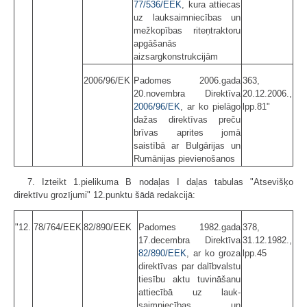
77/536/EEK
, kura attiecas
uz lauksaimniecības un
mežkopības riteņtraktoru
apgāšanās
aizsargkonstrukcijām
2006/96/EK
Padomes 2006.gada
363,
20.novembra Direktīva
20.12.2006.,
2006/96/EK
, ar ko pielāgo
lpp.81"
dažas direktīvas preču
brīvas aprites jomā
saistībā ar Bulgārijas un
Rumānijas pievienošanos
7. Izteikt 1.pielikuma B nodaļas I daļas tabulas "Atsevišķo
direktīvu grozījumi" 12.punktu šādā redakcijā:
"12.
78/764/EEK
82/890/EEK
Padomes 1982.gada
378,
17.decembra Direktīva
31.12.1982.,
82/890/EEK
, ar ko groza
lpp.45
direktīvas par dalībvalstu
tiesību aktu tuvināšanu
attiecībā uz lauk­
saimniecības un