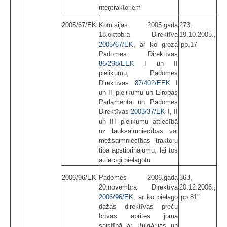
riteņtraktoriem
2005/67/EK
Komisijas 2005.gada
273,
18.oktobra Direktīva
19.10.2005.,
2005/67/EK
, ar ko groza
lpp.17
Padomes Direktīvas
86/298/EEK
I un II
pielikumu, Padomes
Direktīvas
87/402/EEK
I
un II pielikumu un Eiropas
Parlamenta un Padomes
Direktīvas
2003/37/EK
I, II
un III pielikumu attiecībā
uz lauksaimniecības vai
mežsaimniecības traktoru
tipa apstiprinājumu, lai tos
attiecīgi pielāgotu
2006/96/EK
Padomes 2006.gada
363,
20.novembra Direktīva
20.12.2006.,
2006/96/EK
, ar ko pielāgo
lpp.81"
dažas direktīvas preču
brīvas aprites jomā
saistībā ar Bulgārijas un