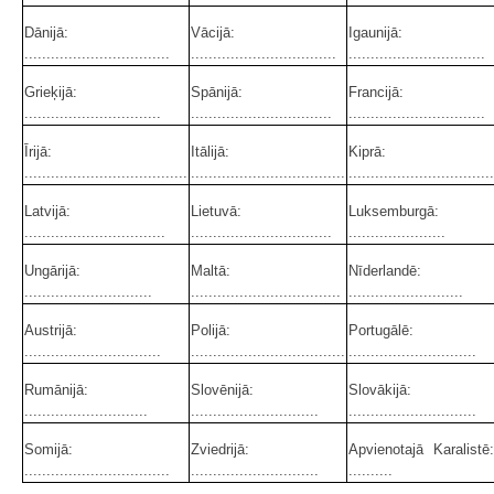
Dānijā:
Vācijā:
Igaunijā:
.................................
.................................
...............................
Grieķijā:
Spānijā:
Francijā:
...............................
................................
...............................
Īrijā:
Itālijā:
Kiprā:
.....................................
...................................
.................................
Latvijā:
Lietuvā:
Luksemburgā:
................................
................................
......................
Ungārijā:
Maltā:
Nīderlandē:
.............................
..................................
..........................
Austrijā:
Polijā:
Portugālē:
...............................
...................................
.............................
Rumānijā:
Slovēnijā:
Slovākijā:
............................
.............................
.............................
Somijā:
Zviedrijā:
Apvienotajā Karalistē:
.................................
.............................
..........