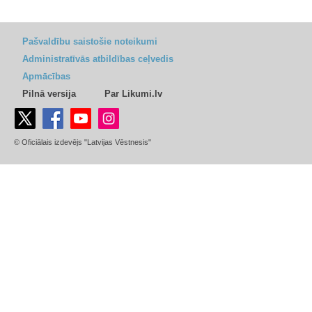
Pašvaldību saistošie noteikumi
Administratīvās atbildības ceļvedis
Apmācības
Pilnā versija
Par Likumi.lv
© Oficiālais izdevējs "Latvijas Vēstnesis"