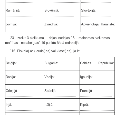
...............................
...................................
.............................
Rumānijā:
Slovēnijā:
Slovākijā:
............................
.............................
.............................
Somijā:
Zviedrijā:
Apvienotajā Karalistē:
.................................
.............................
..........
23. Izteikt 3.pielikuma II daļas nodaļas "B - maināmas velkamās
mašī­nas - nepabeigtas" 16.punktu šādā redakcijā:
"16. Fiskālā(-ās) jauda(-as) vai klase(-es), ja ir:
Beļģijā:
Bulgārijā:
Čehijas Republikā:
................................
.............................
...............
Dānijā:
Vācijā:
Igaunijā:
.................................
.................................
...............................
Grieķijā:
Spānijā:
Francijā:
...............................
...............................
...............................
Īrijā:
Itālijā:
Kiprā:
.....................................
..................................
.................................