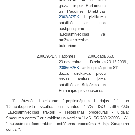
groza Eiropas Parlamenta
un Padomes Direktīvas
2003/37/EK
I pielikumu
saistībā ar tipa
apstiprinājumu
lauksaimniecības vai
mežsaimniecības
traktoriem
2006/96/EK
Padomes 2006.gada
363,
20.novembra Direktīva
20.12.2006.,
2006/96/EK
, ar ko pielāgo
lpp.81"
dažas direktīvas preču
brīvas aprites jomā
saistībā ar Bulgārijas un
Rumānijas pievienošanos
11. Aizstāt 1.pielikuma 1.papildinājuma I daļas 1.1. un
1.3.apakšpunktā skaitļus un vārdus "LVS ISO 789-6:2005
"Lauksaimniecības traktori - Testēšanas procedūras - 6.daļa:
Smaguma centrs"" ar skaitļiem un vārdiem "LVS ISO 789-6:2006 + A1
"Lauksaimniecības traktori. Testēšanas procedūras. 6.daļa: Smaguma
centrs"".