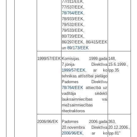
77/311/EEK,
77/537/EEK,
78/764/EEK
,
78/933/EEK,
79/532/EEK,
79/533/EEK,
80/720/EEK,
86/297/EEK, 86/415/EEK
un
89/173/EEK
1999/57/EEK
Komisijas 1999.gada
148,
7.jūnija Direktīva
15.6.1999.,
1999/57/EEK
, ar ko
lpp.35
tehnikas attīstībai pielāgo
Padomes Direktīvu
78/764/EEK
attiecībā uz
vadītāja sēdekli
lauksaimniecības vai
mežsaimniecības
riteņtraktoros
2006/96/EK
Padomes 2006.gada
363,
20.novembra Direktīva
20.12.2006.,
2006/96/EK
, ar ko
lpp.81"