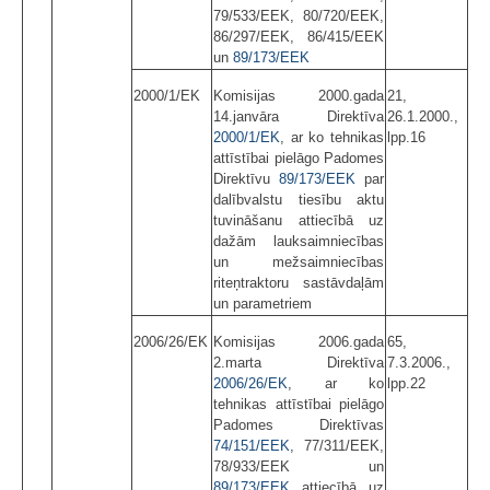
79/533/EEK, 80/720/EEK,
86/297/EEK, 86/415/EEK
un
89/173/EEK
2000/1/EK
Komisijas 2000.gada
21,
14.janvāra Direktīva
26.1.2000.,
2000/1/EK
, ar ko tehnikas
lpp.16
attīstībai pielāgo Padomes
Direktīvu
89/173/EEK
par
dalībvalstu tiesību aktu
tuvināšanu attiecībā uz
dažām lauksaimniecības
un mežsaimniecības
riteņtraktoru sastāvdaļām
un parametriem
2006/26/EK
Komisijas 2006.gada
65,
2.marta Direktīva
7.3.2006.,
2006/26/EK
, ar ko
lpp.22
tehnikas attīstībai pielāgo
Padomes Direktīvas
74/151/EEK
, 77/311/EEK,
78/933/EEK un
89/173/EEK
attiecībā uz