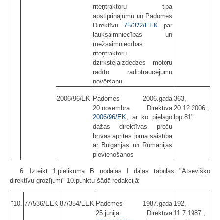
riteņtraktoru tipa
apstiprinājumu un Padomes
Direktīvu
75/322/EEK
par
lauksaimniecības un
mežsaimniecības
riteņtraktoru
dzirksteļaizdedzes motoru
radīto radiotraucējumu
novēršanu
2006/96/EK
Padomes 2006.gada
363,
20.novembra Direktīva
20.12.2006.,
2006/96/EK
, ar ko pielāgo
lpp.81"
dažas direktīvas preču
brīvas aprites jomā saistībā
ar Bulgārijas un Rumānijas
pievienošanos
6. Izteikt 1.pielikuma B nodaļas I daļas tabulas "Atsevišķo
direktīvu grozījumi" 10.punktu šādā redakcijā:
"10.
77/536/EEK
87/354/EEK
Padomes 1987.gada
192,
25.jūnija Direktīva
11.7.1987.,