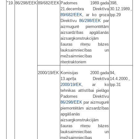
"19.
86/298/EEK
89/682/EEK
Padomes 1989.gada
398,
21.decembra Direktīva
30.12.1989.,
89/682/EEK
, ar ko groza
lpp.29
Direktīvu
86/298/EEK
par
aizmugurē piemontētām
aizsardzības apgāšanās
aizsargkonstrukcijām
šauras riteņu bāzes
lauksaimniecības un
mežsaimniecības
riteņtraktoriem
2000/19/EK
Komisijas 2000.gada
94,
13.aprīļa Direktīva
14.4.2000.,
2000/19/EK
, ar ko
lpp.31
tehnikas attīstībai pielāgo
Padomes Direktīvu
86/298/EEK
par aizmugurē
piemontētām aizsardzības
apgāšanās
aizsargkonstrukcijām
šauras riteņu bāzes
lauksaimniecības un
mežsaimniecības