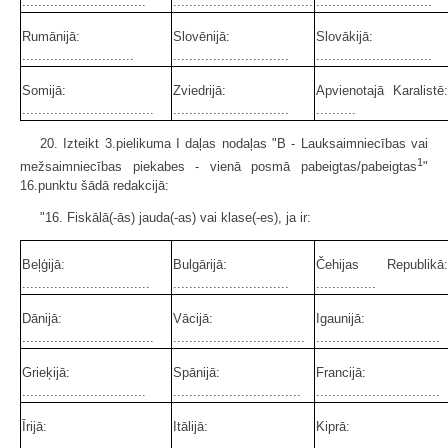
...............................
...................................
.............................
Rumānijā:
Slovēnijā:
Slovākijā:
............................
.............................
.............................
Somijā:
Zviedrijā:
Apvienotajā Karalistē:
.................................
.............................
..........
20. Izteikt 3.pielikuma I daļas nodaļas "B - Lauksaimniecības vai
1
mež­saimniecības piekabes - vienā posmā pabeigtas/pabeigtas
"
16.punktu šādā redakcijā:
"16. Fiskālā(-ās) jauda(-as) vai klase(-es), ja ir:
Beļģijā:
Bulgārijā:
Čehijas Republikā:
................................
.............................
...............
Dānijā:
Vācijā:
Igaunijā:
.................................
.................................
...............................
Grieķijā:
Spānijā:
Francijā:
...............................
................................
...............................
Īrijā:
Itālijā:
Kiprā:
.....................................
...................................
.................................