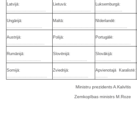
Latvijā:
Lietuvā:
Luksemburgā:
................................
...............................
......................
Ungārijā:
Maltā:
Nīderlandē:
.............................
..................................
..........................
Austrijā:
Polijā:
Portugālē:
...............................
..................................
.............................
Rumānijā:
Slovēnijā:
Slovākijā:
............................
............................
.............................
Somijā:
Zviedrijā:
Apvienotajā Karalistē:
.................................
.............................
..........
Ministru prezidents A.Kalvītis
Zemkopības ministrs M.Roze