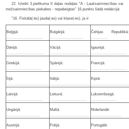
22. Izteikt 3.pielikuma II daļas nodaļas "A - Lauksaimniecības vai
mež­saimniecības piekabes - nepabeigtas" 16.punktu šādā redakcijā:
"16. Fiskālā(-ās) jauda(-as) vai klase(-es), ja ir:
Beļģijā:
Bulgārijā:
Čehijas Republikā:
................................
.............................
...............
Dānijā:
Vācijā:
Igaunijā:
.................................
.................................
...............................
Grieķijā:
Spānijā:
Francijā:
...............................
................................
...............................
Īrijā:
Itālijā:
Kiprā:
.....................................
...................................
.................................
Latvijā:
Lietuvā:
Luksemburgā:
................................
................................
......................
Ungārijā:
Maltā:
Nīderlandē:
.............................
..................................
..........................
Austrijā:
Polijā:
Portugālē: