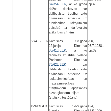
87/354/EEK
, ar ko groza
lpp.43
dažas direktīvas par
dalībvalstu tiesību aktu
tuvināšanu attiecībā uz
rūpniecības ražojumiem
saistībā ar dalībvalstu
atšķirības zīmēm
88/413/EEK
Komisijas 1988.gada
200,
22.jūnija Direktīva
26.7.1988.,
88/413/EEK
, ar ko
lpp.32
tehnikas attīstībai pielāgo
Padomes Direktīvu
79/622/EEK
par
dalībvalstu tiesību aktu
tuvināšanu attiecībā uz
lauksaimniecības un
mežsaimniecības
riteņtraktoru apgāšanās
aizsargkonstrukcijām
(statiska testēšana)
1999/40/EK
Komisijas 1999.gada
124,
6.maija Direktīva
18.5.1999.,