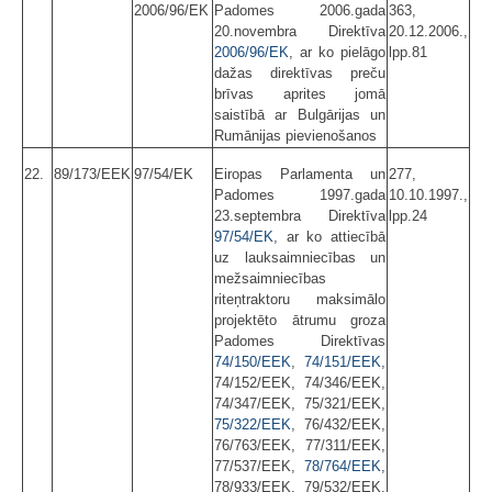
2006/96/EK
Padomes 2006.gada
363,
20.novembra Direktīva
20.12.2006.,
2006/96/EK
, ar ko pielāgo
lpp.81
dažas direktīvas preču
brīvas aprites jomā
saistībā ar Bulgārijas un
Rumānijas pievienošanos
22.
89/173/EEK
97/54/EK
Eiropas Parlamenta un
277,
Padomes 1997.gada
10.10.1997.,
23.septembra Direktīva
lpp.24
97/54/EK
, ar ko attiecībā
uz lauksaimniecības un
mežsaimniecības
riteņtraktoru maksimālo
projektēto ātrumu groza
Padomes Direktīvas
74/150/EEK
,
74/151/EEK
,
74/152/EEK, 74/346/EEK,
74/347/EEK, 75/321/EEK,
75/322/EEK
, 76/432/EEK,
76/763/EEK, 77/311/EEK,
77/537/EEK,
78/764/EEK
,
78/933/EEK, 79/532/EEK,