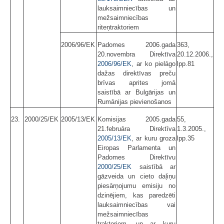
lauksaimniecības un
mežsaimniecības
riteņtraktoriem
2006/96/EK
Padomes 2006.gada
363,
20.novembra Direktīva
20.12.2006.,
2006/96/EK
, ar ko pielāgo
lpp.81
dažas direktīvas preču
brīvas aprites jomā
saistībā ar Bulgārijas un
Rumānijas pievienošanos
23.
2000/25/EK
2005/13/EK
Komisijas 2005.gada
55,
21.februāra Direktīva
1.3.2005.,
2005/13/EK
, ar kuru groza
lpp.35
Eiropas Parlamenta un
Padomes Direktīvu
2000/25/EK
saistībā ar
gāzveida un cieto daļiņu
piesārņojumu emisiju no
dzinējiem, kas paredzēti
lauksaimniecības vai
mežsaimniecības
traktoriem, un ar kuru