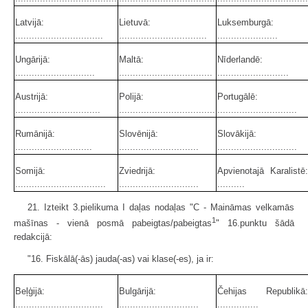
Latvijā:
Lietuvā:
Luksemburgā:
................................
................................
......................
Ungārijā:
Maltā:
Nīderlandē:
.............................
..................................
..........................
Austrijā:
Polijā:
Portugālē:
...............................
...................................
.............................
Rumānijā:
Slovēnijā:
Slovākijā:
............................
.............................
.............................
Somijā:
Zviedrijā:
Apvienotajā Karalistē:
.................................
.............................
..........
21. Izteikt 3.pielikuma I daļas nodaļas "C - Maināmas velkamās
1
mašī­nas - vienā posmā pabeigtas/pabeigtas
" 16.punktu šādā
redakcijā:
"16. Fiskālā(-ās) jauda(-as) vai klase(-es), ja ir:
Beļģijā:
Bulgārijā:
Čehijas Republikā:
................................
.............................
...............