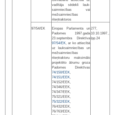
vadītāja sēdekli lauk­
saimniecības vai
mežsaimniecības
riteņtraktoros
97/54/EK
Eiropas Parlamenta un
277,
Padomes 1997.gada
10.10.1997.,
23.septembra Direktīva
lpp.24
97/54/EK
, ar ko attiecībā
uz lauksaimniecības un
mežsaimniecības
riteņtraktoru maksimālo
projektēto ātrumu groza
Padomes Direktīvas
74/150/EEK
,
74/151/EEK
,
74/152/EEK,
74/346/EEK,
74/347/EEK,
75/321/EEK,
75/322/EEK
,
76/432/EEK,
76/763/EEK,