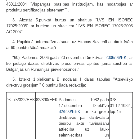
45011:2004 "Vispārīgās prasības institūcijām, kas nodarbojas ar
produktu sertifikācijas sistēmām"".
3. Aizstāt 5.punktā burtus un skaitļus "LVS EN ISO/IEC
17025:2005" ar burtiem un skaitļiem "LVS EN ISO/IEC 17025:2005
AC:2007".
4. Papildināt informatīvo atsauci uz Eiropas Savienības direktīvām
ar 60.punktu šādā redakcijā:
"60) Padomes 2006.gada 20.novembra Direktīvas
2006/96/EK
, ar
ko pielāgo dažas direktīvas preču brīvas aprites jomā saistībā ar
Bulgārijas un Rumānijas pievienošanos."
5. Izteikt 1.pielikuma B nodaļas I daļas tabulas "Atsevišķo
direktīvu grozījumi" 6.punktu šādā redakcijā:
"6.
75/322/EEK
82/890/EEK
Padomes 1982.gada
378,
17.decembra Direktīva
31.12.1982.,
82/890/EEK
, ar ko groza
lpp.45
direktīvas par dalībvalstu
tiesību aktu tuvināšanu
attiecībā uz lauk­
saimniecības un