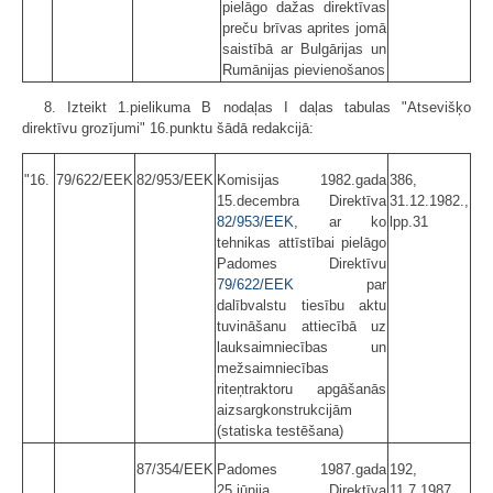
pielāgo dažas direktīvas
preču brīvas aprites jomā
saistībā ar Bulgārijas un
Rumānijas pievienošanos
8. Izteikt 1.pielikuma B nodaļas I daļas tabulas "Atsevišķo
direktīvu grozījumi" 16.punktu šādā redakcijā:
"16.
79/622/EEK
82/953/EEK
Komisijas 1982.gada
386,
15.decembra Direktīva
31.12.1982.,
82/953/EEK
, ar ko
lpp.31
tehnikas attīstībai pielāgo
Padomes Direktīvu
79/622/EEK
par
dalībvalstu tiesību aktu
tuvināšanu attiecībā uz
lauksaimniecības un
mežsaimniecības
riteņtraktoru apgāšanās
aizsargkonstrukcijām
(statiska testēšana)
87/354/EEK
Padomes 1987.gada
192,
25.jūnija Direktīva
11.7.1987.,