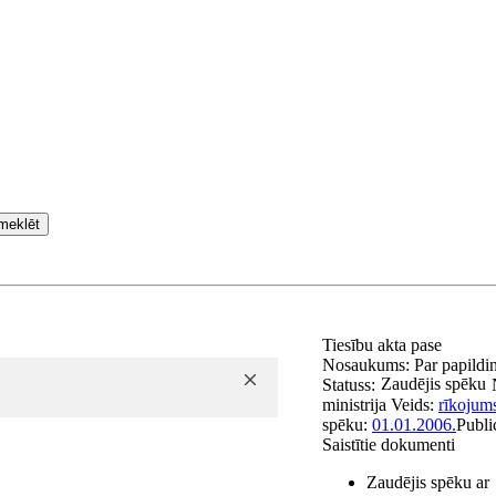
meklēt
Tiesību akta pase
Nosaukums:
Par papildi
Zaudējis spēku
Statuss:
ministrija
Veids:
rīkojum
spēku:
01.01.2006.
Publi
Saistītie dokumenti
Zaudējis spēku ar