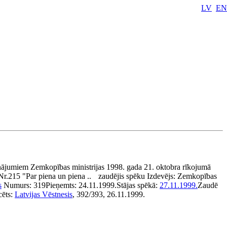
LV
EN
nājumiem Zemkopības ministrijas 1998. gada 21. oktobra rīkojumā
Nr.215 "Par piena un piena ..
zaudējis spēku
Izdevējs:
Zemkopības
s
Numurs:
319
Pieņemts:
24.11.1999.
Stājas spēkā:
27.11.1999.
Zaudē
cēts:
Latvijas Vēstnesis
, 392/393, 26.11.1999.