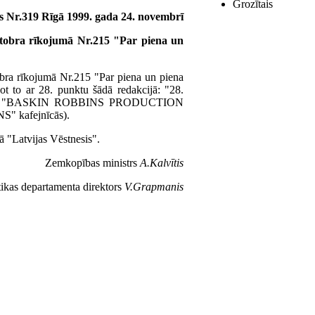
Grozītais
 Nr.319 Rīgā 1999. gada 24. novembrī
ktobra rīkojumā Nr.215 "Par piena un
obra rīkojumā Nr.215 "Par piena un piena
not to ar 28. punktu šādā redakcijā: "28.
muma "BASKIN ROBBINS PRODUCTION
" kafejnīcās).
ā "Latvijas Vēstnesis".
Zemkopības ministrs
A.Kalvītis
tikas departamenta direktors
V.Grapmanis