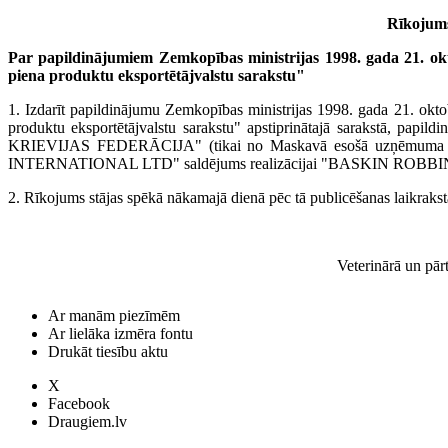
Rīkojums
Par papildinājumiem Zemkopības ministrijas 1998. gada 21. o
piena produktu eksportētājvalstu sarakstu"
1. Izdarīt papildinājumu Zemkopības ministrijas 1998. gada 21. okt
produktu eksportētājvalstu sarakstu" apstiprinātajā sarakstā, papildi
KRIEVIJAS FEDERĀCIJA" (tikai no Maskavā esošā uzņē
INTERNATIONAL LTD" saldējums realizācijai "BASKIN ROBBINS
2. Rīkojums stājas spēkā nākamajā dienā pēc tā publicēšanas laikrakst
Veterinārā un pār
Ar manām piezīmēm
Ar lielāka izmēra fontu
Drukāt tiesību aktu
X
Facebook
Draugiem.lv