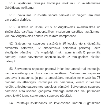
51.7. apstiprina revīzijas komisijas nolikumu un akadēmiskās
šķīrējtiesas nolikumu;
51.8. noklausās un izvērtē senāta pārskatu un pieņem lēmumus
par senāta darbību;
51.9. izskata un izlemj citus ar Augstskolas akadēmiskās un
zinātniskās darbības konceptuāliem virzieniem saistītus jautājumus,
kuri nav Augstskolas senāta vai rektora kompetencē.
52. Satversmes sapulces sastāvā ir 20 locekļi: viens dibinātāja
pilnvarots pārstāvis, 12 akadēmiskā personāla pārstāvji, četri
studējošo pārstāvji, trīs vispārējā (t.sk. administratīvā) personāla
pārstāvji, kurus satversmes sapulcē ievēlē uz trim gadiem, aizklāti
balsojot.
53. Satversmes sapulces pārstāvi ir tiesības atsaukt tai institūcijai
vai personāla grupai, kura viņu ir ievēlējusi. Satversmes sapulces
pārstāvis ir atsaukts, ja par tā atsaukšanu nobalso ne mazāk kā 75
procenti no attiecīgās institūcijas vai personāla, kuram ir tiesības
ievēlēt attiecīgo satversmes sapulces pārstāvi. Satversmes sapulces
pārstāvja atsaukšanas gadījumā attiecīgā institūcija vai personāla
grupa ievēlē jaunu satversmes sapulces pārstāvi.
54. Pārstāvju izvirzīšanas un ievēlēšanas kārtību Augstskolas