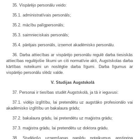
35. Vispārējo personālu veido:
35.1. administratīvais personāls;
35.2. mācību palīgpersonāls;
35.3. saimnieciskais personāls;
35.4. pārējais personāls, izņemot akadēmisko personālu.
36. Darba attiecības ar vispārējo personālu regulē darba tiesiskās
attiecības regulējošie likumi un citi normatīvie akti, Augstskolas darba
kārtības noteikumi un noslēgtie darba līgumi. Darba līgumus ar
vispārējo personālu slēdz valde.
V. Studijas Augstskolā
37. Personai ir tiesības studēt Augstskolā, ja tā ir ieguvusi:
37.1. vidējo izglītību, lai pretendētu uz augstāko profesionālo vai
akadēmisko izglītību un bakalaura grādu;
37.2. bakalaura grādu, lai pretendētu uz maģistra grādu;
37.3. maģistra grādu, lai pretendētu uz doktora grādu.
38. Studējošo uzņemšanas papildu noteikumus apstiprina