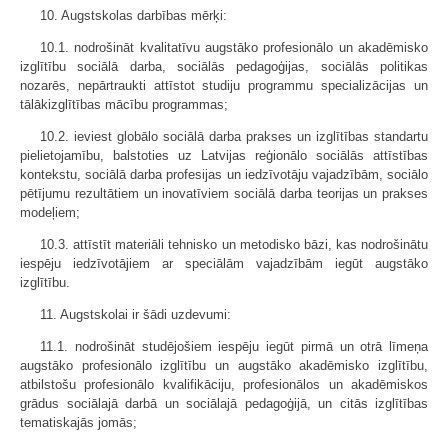
10. Augstskolas darbības mērķi:
10.1. nodrošināt kvalitatīvu augstāko profesionālo un akadēmisko
izglītību sociālā darba, sociālās pedagoģijas, sociālās politikas
nozarēs, nepārtraukti attīstot studiju programmu specializācijas un
tālākizglītības mācību programmas;
10.2. ieviest globālo sociālā darba prakses un izglītības standartu
pielietojamību, balstoties uz Latvijas reģionālo sociālās attīstības
kontekstu, sociālā darba profesijas un iedzīvotāju vajadzībām, sociālo
pētījumu rezultātiem un inovatīviem sociālā darba teorijas un prakses
modeļiem;
10.3. attīstīt materiāli tehnisko un metodisko bāzi, kas nodrošinātu
iespēju iedzīvotājiem ar speciālām vajadzībām iegūt augstāko
izglītību.
11. Augstskolai ir šādi uzdevumi:
11.1. nodrošināt studējošiem iespēju iegūt pirmā un otrā līmeņa
augstāko profesionālo izglītību un augstāko akadēmisko izglītību,
atbilstošu profesionālo kvalifikāciju, profesionālos un akadēmiskos
grādus sociālajā darbā un sociālajā pedagoģijā, un citās izglītības
tematiskajās jomās;