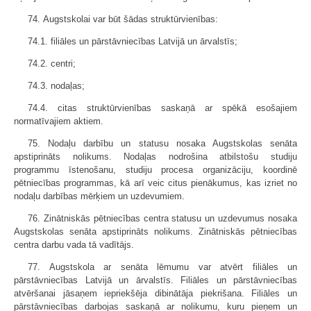
74. Augstskolai var būt šādas struktūrvienības:
74.1. filiāles un pārstāvniecības Latvijā un ārvalstīs;
74.2. centri;
74.3. nodaļas;
74.4. citas struktūrvienības saskaņā ar spēkā esošajiem
normatīvajiem aktiem.
75. Nodaļu darbību un statusu nosaka Augstskolas senāta
apstiprināts nolikums. Nodaļas nodrošina atbilstošu studiju
programmu īstenošanu, studiju procesa organizāciju, koordinē
pētniecības programmas, kā arī veic citus pienākumus, kas izriet no
nodaļu darbības mērķiem un uzdevumiem.
76. Zinātniskās pētniecības centra statusu un uzdevumus nosaka
Augstskolas senāta apstiprināts nolikums. Zinātniskās pētniecības
centra darbu vada tā vadītājs.
77. Augstskola ar senāta lēmumu var atvērt filiāles un
pārstāvniecības Latvijā un ārvalstīs. Filiāles un pārstāvniecības
atvēršanai jāsaņem iepriekšēja dibinātāja piekrišana. Filiāles un
pārstāvniecības darbojas saskaņā ar nolikumu, kuru pieņem un