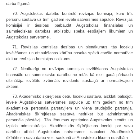
darba līgumā.
70. Augstskolas darbību kontrolē revīzijas komisija, kuru trīs
personu sastāvā uz trim gadiem ievēlē satversmes sapulce. Revīzijas
komisijai ir tiesības pārbaudīt Augstskolas finansiālās un
saimnieciskās darbības atbilstību spēkā esošajiem likumiem un
Augstskolas satversmei.
71. Revīzijas komisijas tiesības un pienākumus, tās locekļu
ievēlēšanas un atsaukšanas kārtību nosaka spēkā esošie normatīvie
akti un revīzijas komisijas nolikums
.
72. Neatkarīgi no revīzijas komisijas ievēlēšanas Augstskolas
finansiālo un saim­niecisko darbību ne retāk kā reizi gadā pārbauda
dibinātāja ievēlēts zvērināts revidents saskaņā ar normatīvajiem
aktiem.
73. Akadēmisko šķīrējtiesu četru locekļu sastāvā, aizklāti balsojot,
ievēlē Augstskolas satversmes sapulce uz trim gadiem no trim
akadēmiskā personāla pārstāvjiem un viena studējošo pārstāvja.
Akadēmiskās šķīrējtiesas sastāvā nedrīkst būt administratīvā
personāla pārstāvji. Tās lēmumus apstiprina Augstskolas senāts un
izpilda administrācija. Akadēmiskās šķīrējtiesas locekļi par savu
darbību atbild Augstskolas satversmes sapulcei. Akadēmiskā
šķīrējtiesa savu darbu veic saskaņā ar Augstskolu likuma prasībām.