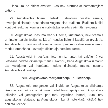
- ienākumi no citiem avotiem, kas nav pretrunā ar normatīvajiem
aktiem.
79. Augstskolas finanšu līdzekļu struktūru nosaka senāts,
ievērojot dibinātāja apstiprināto Augstskolas budžetu. Budžeta izpildi
kontrolē revīzijas komisija un dibinātāja iecelts zvērināts revidents.
80. Augstskolas īpašumā var būt zeme, kustamais, nekustamais
un intelektuālais īpašums, kā arī naudas līdzekļi Latvijā un ārvalstīs.
Augstskolai ir tiesības rīkoties ar savu īpašumu satversmē noteikto
mērķu īstenošanai, ievērojot dibinātāja noteikto kārtību.
81. Augstskolai ir tiesības lietot un izmantot tai valdījumā vai
lietošanā nodoto dibinātāja mantu. Kārtību, kādā Augstskola izmanto
tās valdījumā vai lietošanā nodoto dibinātāja mantu, nosaka
Augstskolas dibinātājs.
VIII. Augstskolas reorganizācija un likvidācija
82. Augstskolu reorganizē vai likvidē ar Augstskolas dibinātāja
lēmumu vai arī citos likumos noteiktajos gadījumos. Augstskola
jālikvidē vai jāreorganizē par tādu izglītības iestādi, kurai nav
augstskolas statusa, ja Augstskolai likumā noteiktajā kārtībā tiek
anulēta licence.