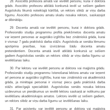
28. Asociētā profesora amatā var ievēlēt personu, kurai ir doktora
grāds. Asociēto profesoru atklātā konkursā ievēl uz sešiem gadiem
Augstskolu likumā noteiktajā kārtībā, un rektors slēdz ar viņu darba
līgumu. Asociēto profesoru amatu skaitu nosaka rektors, saskaņojot
ar dibinātāju.
29. Docenta amatā var ievēlēt personu, kurai ir doktora grāds.
Profesionālo studiju programmu profila priekšmetos docenta amatu
var ieņemt personas ar augstāko izglītību bez zinātniskā grāda, kurai
ir vismaz 7 gadu praktiskā darba stāžs. Augstskola ar senāta lēmumu
apstiprina prasības, kas izvirzāmas šādu docenta amatu
pretendentiem. Docenta amatā ievēl atklātā konkursā uz sešiem
gadiem Augstskolas senāts un rektors slēdz ar viņu darba līgumu uz
ievēlēšanas laiku.
30. Par lektoru var ievēlēt personu ar doktora vai maģistra grādu.
Profesionālo studiju programmu īstenošanai lektora amatu var ieņemt
arī persona ar augstāko izglītību, kurai nav zinātniskā vai akadēmiskā
grāda, ja minētajai personai ir vismaz piecu gadu praktiskā darba
stāžs attiecīgajā specialitātē. Augstskolas senāts nosaka lektora
uzdevumus un pienākumus un ievēlē lektoru saskaņā ar nolikumu par
ievēlēšanu akadēmiskajos amatos. Lektoru ievēlē uz sešiem gadiem,
un rektors slēdz ar viņu darba līgumu uz ievēlēšanas laiku.
31. Par asistentu var ievēlēt personu ar doktora vai maģistra