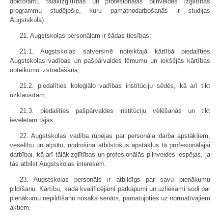
doktoranti, tālākizglītības un profesionālās pilnveides izglītības
programmu studējošie, kuru pamatnodarbošanās ir studijas
Augstskolā).
21. Augstskolas personālam ir šādas tiesības:
21.1. Augstskolas satversmē noteiktajā kārtībā piedalīties
Augstskolas vadības un pašpārvaldes lēmumu un iekšējās kārtības
noteikumu izstrādāšanā;
21.2. piedalīties koleģiālo vadības institūciju sēdēs, kā arī tikt
uzklausītam;
21.3. piedalīties pašpārvaldes institūciju vēlēšanās un tikt
ievēlētam tajās.
22. Augstskolas vadība rūpējas par personāla darba apstākļiem,
veselību un atpūtu, nodrošina atbilstošus apstākļus tā profesionālajai
darbībai, kā arī tālākizglītības un profesionālās pilnveides iespējas, ja
tās atbilst Augstskolas interesēm.
23. Augstskolas personāls ir atbildīgs par savu pienākumu
pildīšanu. Kārtību, kādā kvalificējami pārkāpumi un uzliekami sodi par
pienākumu nepildīšanu nosaka senāts, pamatojoties uz normatīvajiem
aktiem.