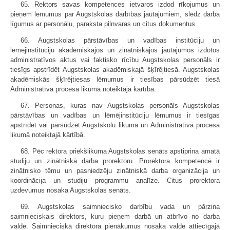
65. Rektors savas kompetences ietvaros izdod rīkojumus un
pieņem lēmumus par Augstskolas darbības jautājumiem, slēdz darba
līgumus ar personālu, paraksta pilnvaras un citus dokumentus.
66. Augstskolas pārstāvības un vadības institūciju un
lēmējinstitūciju akadēmiskajos un zinātniskajos jautājumos izdotos
administratīvos aktus vai faktisko rīcību Augstskolas personāls ir
tiesīgs apstrīdēt Augstskolas akadēmiskajā šķīrējtiesā. Augstskolas
akadēmiskās šķīrējtiesas lēmumus ir tiesības pārsūdzēt tiesā
Administratīvā procesa likumā noteiktajā kārtībā.
67. Personas, kuras nav Augstskolas personāls Augstskolas
pārstāvības un vadības un lēmējinstitūciju lēmumus ir tiesīgas
apstrīdēt vai pārsūdzēt Augstskolu likumā un Administratīvā procesa
likumā noteiktajā kārtībā.
68. Pēc rektora priekšlikuma Augstskolas senāts apstiprina amatā
studiju un zinātniskā darba prorektoru. Prorektora kompetencē ir
zinātnisko tēmu un pasniedzēju zinātniskā darba organizācija un
koordinācija un studiju programmu analīze. Citus prorektora
uzdevumus nosaka Augstskolas senāts.
69. Augstskolas saimniecisko darbību vada un pārzina
saimnieciskais direktors, kuru pieņem darbā un atbrīvo no darba
valde. Saimnieciskā direktora pienākumus nosaka valde attiecīgajā