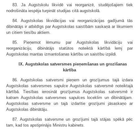
83. Ja Augstskolu likvidē vai reorganizē, studējošajiem tiek
nodrošināta iespēja turpināt studijas citā augstskolā.
84. Augstskolas likvidācijas vai reorganizācijas gadījumā tās
dibinātājs ir atbildīgs par Augstskolas saistībām saskaņā ar likumiem
un citiem tiesību aktiem.
85. Pieņemot lēmumu par Augstskolas likvidāciju vai
reorganizāciju, dibinātājs statūtos noteiktā kārtībā lemj par
Augstskolas mantas izmantošanas kārtību un saistību izpildi.
IX. Augstskolas satversmes pieņemšanas un grozīšanas
kārtība
86. Augstskolas satversmi pieņem un grozījumus tajā izdara
Augstskolas satversmes sapulce Augstskolas satversmē noteiktajā
kārtībā. Tiesības ierosināt grozījumus Augstskolas satversmē ir
katram Augstskolas satversmes sapulces loceklim un dibinātājam.
Augstskolas satversme un tajā izdarītie grozījumi jāsaskaņo ar
Augstskolas dibinātāju.
87. Augstskolas satversme un grozījumi tajā stājas spēkā pēc
tam, kad tos apstiprinājis Ministru kabinets.