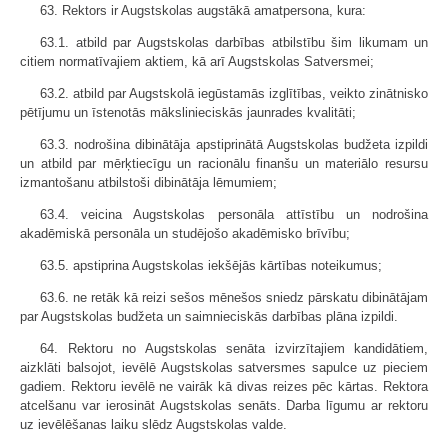
63. Rektors ir Augstskolas augstākā amatpersona, kura:
63.1. atbild par Augstskolas darbības atbilstību šim likumam un
citiem normatīvajiem aktiem, kā arī Augstskolas Satversmei;
63.2. atbild par Augstskolā iegūstamās izglītības, veikto zinātnisko
pētījumu un īstenotās mākslinieciskās jaunrades kvalitāti;
63.3. nodrošina dibinātāja apstiprinātā Augstskolas budžeta izpildi
un atbild par mērķtiecīgu un racionālu finanšu un materiālo resursu
izmantošanu atbilstoši dibinātāja lēmumiem;
63.4. veicina Augstskolas personāla attīstību un nodrošina
akadēmiskā personāla un studējošo akadēmisko brīvību;
63.5. apstiprina Augstskolas iekšējās kārtības noteikumus;
63.6. ne retāk kā reizi sešos mēnešos sniedz pārskatu dibinātājam
par Augstskolas budžeta un saimnieciskās darbības plāna izpildi.
64. Rektoru no Augstskolas senāta izvirzītajiem kandidātiem,
aizklāti balsojot, ievēlē Augstskolas satversmes sapulce uz pieciem
gadiem. Rektoru ievēlē ne vairāk kā divas reizes pēc kārtas. Rektora
atcelšanu var ierosināt Augstskolas senāts. Darba līgumu ar rektoru
uz ievēlēšanas laiku slēdz Augstskolas valde.