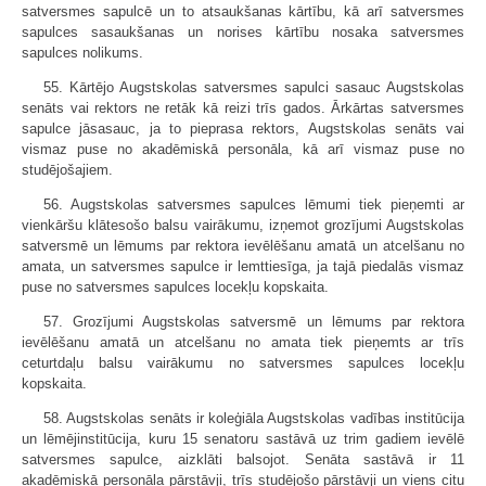
satversmes sapulcē un to atsaukšanas kārtību, kā arī satversmes
sapulces sasaukšanas un norises kārtību nosaka satversmes
sapulces nolikums.
55. Kārtējo Augstskolas satversmes sapulci sasauc Augstskolas
senāts vai rektors ne retāk kā reizi trīs gados. Ārkārtas satversmes
sapulce jāsasauc, ja to pieprasa rektors, Augstskolas senāts vai
vismaz puse no akadēmiskā personāla, kā arī vismaz puse no
studējošajiem.
56. Augstskolas satversmes sapulces lēmumi tiek pieņemti ar
vienkāršu klātesošo balsu vairākumu, izņemot grozījumi Augstskolas
satversmē un lēmums par rektora ievēlēšanu amatā un atcelšanu no
amata, un satversmes sapulce ir lemttiesīga, ja tajā piedalās vismaz
puse no satversmes sapulces locekļu kopskaita.
57. Grozījumi Augstskolas satversmē un lēmums par rektora
ievēlēšanu amatā un atcelšanu no amata tiek pieņemts ar trīs
ceturtdaļu balsu vairākumu no satversmes sapulces locekļu
kopskaita.
58. Augstskolas senāts ir koleģiāla Augstskolas vadības institūcija
un lēmējinstitūcija, kuru 15 senatoru sastāvā uz trim gadiem ievēlē
satversmes sapulce, aizklāti balsojot. Senāta sastāvā ir 11
akadēmiskā personāla pārstāvji, trīs studējošo pārstāvji un viens citu