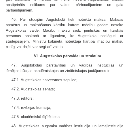
apstiprināts nolikums par valsts pārbaudījumiem un gala
pārbaudījumiem.
46. Par studijām Augstskolā tiek noteikta maksa. Maksas
apmērus un maksāšanas kārtību katram mācību gadam nosaka
Augstskolas valde. Mācību maksu sedz juridiskās un fiziskās
personas saskaņā ar līgumiem, ko Augstskola noslēgusi ar
studējošajiem. Ministru kabineta noteiktajā kārtībā mācību maksu
pilnīgi vai daļēji var segt arī valsts.
VI. Augstskolas pārvalde un struktūra
47. Augstskolas pārstāvības un vadības institūcijas un
lēmējinstitūcijas akadēmiskajos un zinātniskajos jautājumos ir:
47.1. Augstskolas satversmes sapulce;
47.2. Augstskolas senāts;
47.3. rektors;
47.4. revīzijas komisija;
47.5. akadēmiskā šķīrējtiesa.
48. Augstskolas augstākā vadības institūcija un lēmējinstitūcija