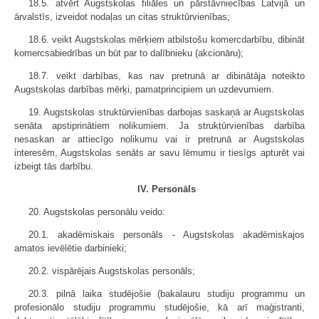
18.5. atvērt Augstskolas filiāles un pārstāvniecības Latvijā un
ārvalstīs, izveidot nodaļas un citas struktūrvienības;
18.6. veikt Augstskolas mērķiem atbilstošu komercdarbību, dibināt
komercsabiedrības un būt par to dalībnieku (akcionāru);
18.7. veikt darbības, kas nav pretrunā ar dibinātāja noteikto
Augstskolas darbības mērķi, pamatprincipiem un uzdevumiem.
19. Augstskolas struktūrvienības darbojas saskaņā ar Augstskolas
senāta apstiprinātiem nolikumiem. Ja struktūrvienības darbība
nesaskan ar attiecīgo nolikumu vai ir pretrunā ar Augstskolas
interesēm, Augstskolas senāts ar savu lēmumu ir tiesīgs apturēt vai
izbeigt tās darbību.
IV. Personāls
20. Augstskolas personālu veido:
20.1. akadēmiskais personāls - Augstskolas akadēmiskajos
amatos ievēlētie darbinieki;
20.2. vispārējais Augstskolas personāls;
20.3. pilnā laika studējošie (bakalauru studiju programmu un
profesionālo studiju programmu studējošie, kā arī maģistranti,