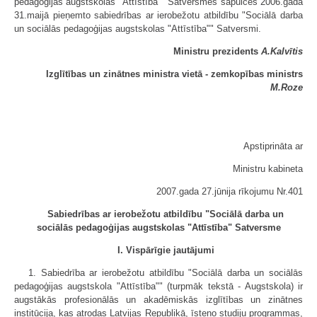
pedagoģijas augstskolas "Attīstība"" Satversmes sapulces 2006.gada
31.maijā pieņemto sabiedrības ar ierobežotu atbildību "Sociālā darba
un sociālās pedagoģijas augstskolas "Attīstība"" Satversmi.
Ministru prezidents
A.Kalvītis
Izglītības un zinātnes ministra vietā - zemkopības ministrs
M.Roze
Apstiprināta ar
Ministru kabineta
2007.gada 27.jūnija rīkojumu Nr.401
Sabiedrības ar ierobežotu atbildību "Sociālā darba un
sociālās pedagoģijas augstskolas "Attīstība" Satversme
I. Vispārīgie jautājumi
1. Sabiedrība ar ierobežotu atbildību "Sociālā darba un sociālās
pedagoģijas augstskola "Attīstība"" (turpmāk tekstā - Augstskola) ir
augstākās profesionālās un akadēmiskās izglītības un zinātnes
institūcija, kas atrodas Latvijas Republikā, īsteno studiju programmas,