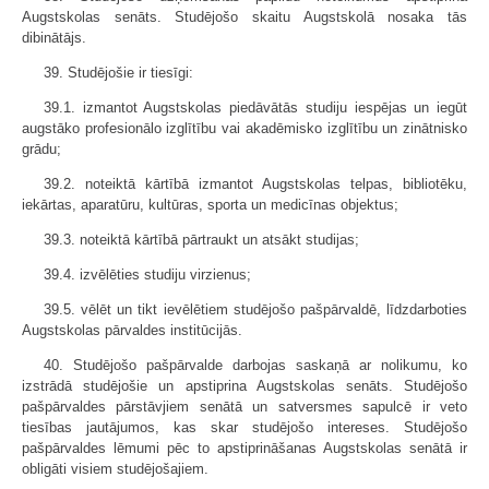
Augstskolas senāts. Studējošo skaitu Augstskolā nosaka tās
dibinātājs.
39. Studējošie ir tiesīgi:
39.1. izmantot Augstskolas piedāvātās studiju iespējas un iegūt
augstāko profesionālo izglītību vai akadēmisko izglītību un zinātnisko
grādu;
39.2. noteiktā kārtībā izmantot Augstskolas telpas, bibliotēku,
iekārtas, aparatūru, kultūras, sporta un medicīnas objektus;
39.3. noteiktā kārtībā pārtraukt un atsākt studijas;
39.4. izvēlēties studiju virzienus;
39.5. vēlēt un tikt ievēlētiem studējošo pašpārvaldē, līdzdarboties
Augstskolas pārvaldes institūcijās.
40. Studējošo pašpārvalde darbojas saskaņā ar nolikumu, ko
izstrādā studējošie un apstiprina Augstskolas senāts. Studējošo
pašpārvaldes pārstāvjiem senātā un satversmes sapulcē ir veto
tiesības jautājumos, kas skar studējošo intereses. Studējošo
pašpārvaldes lēmumi pēc to apstiprināšanas Augstskolas senātā ir
obligāti visiem studējošajiem.