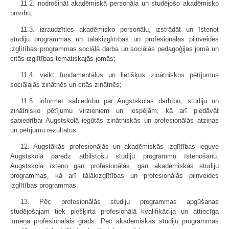
11.2. nodrošināt akadēmiskā personāla un studējošo akadēmisko
brīvību;
11.3. izraudzīties akadēmisko personālu, izstrādāt un īstenot
studiju programmas un tālākizglītības un profesionālās pilnveides
izglītības programmas sociālā darba un sociālās pedagoģijas jomā un
citās izglītības tematiskajās jomās;
11.4. veikt fundamentālus un lietišķus zinātniskos pētījumus
sociālajās zinātnēs un citās zinātnēs;
11.5. informēt sabiedrību par Augstskolas darbību, studiju un
zinātnisko pētījumu virzieniem un iespējām, kā arī piedāvāt
sabiedrībai Augstskolā iegūtās zinātniskās un profesionālās atziņas
un pētījumu rezultātus.
12. Augstākās profesionālās un akadēmiskās izglītības ieguve
Augstskolā paredz atbilstošu studiju programmu īstenošanu.
Augstskola īsteno gan profesionālās, gan akadēmiskās studiju
programmas, kā arī tālākizglītības un profesionālās pilnveides
izglītības programmas.
13. Pēc profesionālās studiju programmas apgūšanas
studējošajam tiek piešķirta profesionālā kvalifikācija un attiecīga
līmeņa profesionālais grāds. Pēc akadēmiskās studiju programmas