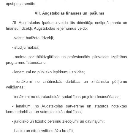
apstiprina senāts.
VII. Augstskolas finanses un īpašums
78. Augstskolas īpašumu veido tās dibinātāja nošķirtā manta un
finanšu līdzekļi. Augstskolas ieņēmumus veido:
- valsts budžeta līdzekļi;
- studiju maksa;
- maksa par tālākizglītības un profesionālās pilnveides izglītības
programmu īstenošanu;
- ieņēmumi no publisko iepirkumu izpildes;
- ienākumi no zinātniskās darbības un zinātnisko pētījumu
veikšanas;
- ienākumi no starptautiskās sadarbības projektu finansēšanas;
- ienākumi no Augstskolas satversmē un statūtos noteiktās
komercdarbības un saimnieciskās darbības;
- juridisko un fizisko personu ziedojumi un dāvinājumi;
- banku un citu kredītiestāžu kredīti;