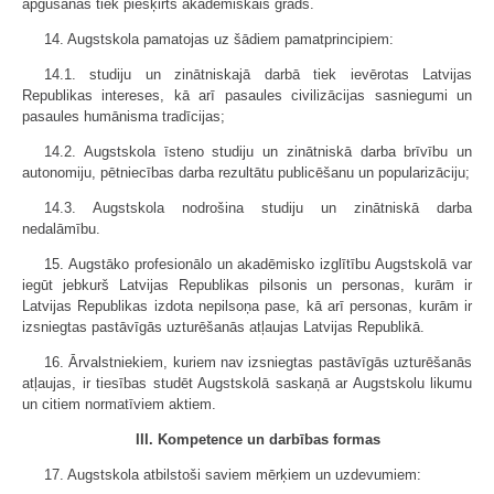
apgūšanas tiek piešķirts akadēmiskais grāds.
14. Augstskola pamatojas uz šādiem pamatprincipiem:
14.1. studiju un zinātniskajā darbā tiek ievērotas Latvijas
Republikas intereses, kā arī pasaules civilizācijas sasniegumi un
pasaules humānisma tradīcijas;
14.2. Augstskola īsteno studiju un zinātniskā darba brīvību un
autonomiju, pētniecības darba rezultātu publicēšanu un popularizāciju;
14.3. Augstskola nodrošina studiju un zinātniskā darba
nedalāmību.
15. Augstāko profesionālo un akadēmisko izglītību Augstskolā var
iegūt jebkurš Latvijas Republikas pilsonis un personas, kurām ir
Latvijas Republikas izdota nepilsoņa pase, kā arī personas, kurām ir
izsniegtas pastāvīgās uzturēšanās atļaujas Latvijas Republikā.
16. Ārvalstniekiem, kuriem nav izsniegtas pastāvīgās uzturēšanās
atļaujas, ir tiesības studēt Augstskolā saskaņā ar Augstskolu likumu
un citiem normatīviem aktiem.
III. Kompetence un darbības formas
17. Augstskola atbilstoši saviem mērķiem un uzdevumiem: