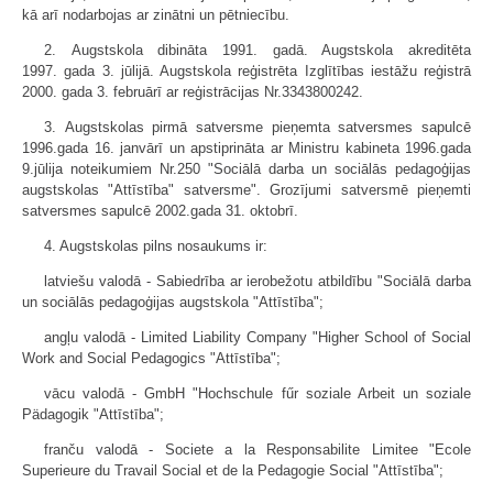
kā arī nodarbojas ar zinātni un pētniecību.
2. Augstskola dibināta 1991. gadā. Augstskola akreditēta
1997. gada 3. jūlijā. Augstskola reģistrēta Izglītības iestāžu reģistrā
2000. gada 3. februārī ar reģistrācijas Nr.3343800242.
3. Augstskolas pirmā satversme pieņemta satversmes sapulcē
1996.gada 16. janvārī un apstiprināta ar Ministru kabineta 1996.gada
9.jūlija noteikumiem Nr.250 "Sociālā darba un sociālās pedagoģijas
augstskolas "Attīstība" satversme". Grozījumi satversmē pieņemti
satversmes sapulcē 2002.gada 31. oktobrī.
4. Augstskolas pilns nosaukums ir:
latviešu valodā - Sabiedrība ar ierobežotu atbildību "Sociālā darba
un sociālās pedagoģijas augstskola "Attīstība";
angļu valodā - Limited Liability Company "Higher School of Social
Work and Social Pedagogics "Attīstība";
vācu valodā - GmbH "Hochschule fűr soziale Arbeit un soziale
Pädagogik "Attīstība";
franču valodā - Societe a la Responsabilite Limitee "Ecole
Superieure du Travail Social et de la Pedagogie Social "Attīstība";