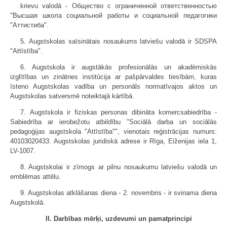
krievu valodā - Общество с ограниченной ответственностью
"Высшая школа социальной работы и социальной педагогики
"Aттистиба".
5. Augstskolas saīsinātais nosaukums latviešu valodā ir SDSPA
"Attīstība".
6. Augstskola ir augstākās profesionālās un akadēmiskās
izglītības un zinātnes institūcija ar pašpārvaldes tiesībām, kuras
īsteno Augstskolas vadība un personāls normatīvajos aktos un
Augstskolas satversmē noteiktajā kārtībā.
7. Augstskola ir fiziskas personas dibināta komercsabiedrība -
Sabiedrība ar ierobežotu atbildību "Sociālā darba un sociālās
pedagoģijas augstskola "Attīstība"", vienotais reģistrācijas numurs:
40103020433. Augstskolas juridiskā adrese ir Rīga, Eiženijas iela 1,
LV-1007.
8. Augstskolai ir zīmogs ar pilnu nosaukumu latviešu valodā un
emblēmas attēlu.
9. Augstskolas atklāšanas diena - 2. novembris - ir svinama diena
Augstskolā.
II. Darbības mērķi, uzdevumi un pamatprincipi