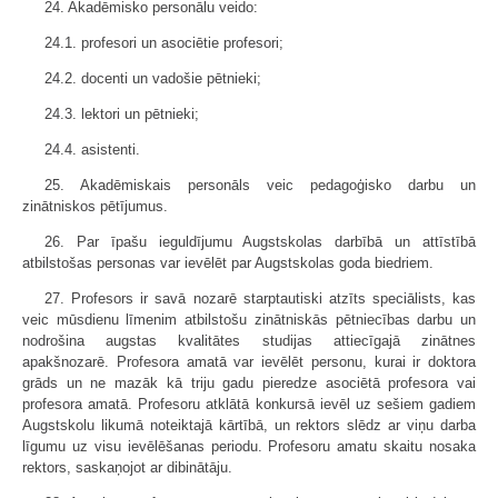
24. Akadēmisko personālu veido:
24.1. profesori un asociētie profesori;
24.2. docenti un vadošie pētnieki;
24.3. lektori un pētnieki;
24.4. asistenti.
25. Akadēmiskais personāls veic pedagoģisko darbu un
zinātniskos pētījumus.
26. Par īpašu ieguldījumu Augstskolas darbībā un attīstībā
atbilstošas personas var ievēlēt par Augstskolas goda biedriem.
27. Profesors ir savā nozarē starptautiski atzīts speciālists, kas
veic mūsdienu līmenim atbilstošu zinātniskās pētniecības darbu un
nodrošina augstas kvalitātes studijas attiecīgajā zinātnes
apakšnozarē. Profesora amatā var ievēlēt personu, kurai ir doktora
grāds un ne mazāk kā triju gadu pieredze asociētā profesora vai
profesora amatā. Profesoru atklātā konkursā ievēl uz sešiem gadiem
Augstskolu likumā noteiktajā kārtībā, un rektors slēdz ar viņu darba
līgumu uz visu ievēlēšanas periodu. Profesoru amatu skaitu nosaka
rektors, saskaņojot ar dibinātāju.