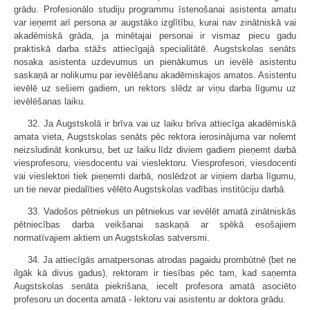
grādu. Profesionālo studiju programmu īstenošanai asistenta amatu
var ieņemt arī persona ar augstāko izglītību, kurai nav zinātniskā vai
akadēmiskā grāda, ja minētajai personai ir vismaz piecu gadu
praktiskā darba stāžs attiecīgajā specialitātē. Augstskolas senāts
nosaka asistenta uzdevumus un pienākumus un ievēlē asistentu
saskaņā ar nolikumu par ievēlēšanu akadēmiskajos amatos. Asistentu
ievēlē uz sešiem gadiem, un rektors slēdz ar viņu darba līgumu uz
ievēlēšanas laiku.
32. Ja Augstskolā ir brīva vai uz laiku brīva attiecīga akadēmiskā
amata vieta, Augstskolas senāts pēc rektora ierosinājuma var nolemt
neizsludināt konkursu, bet uz laiku līdz diviem gadiem pieņemt darbā
viesprofesoru, viesdocentu vai vieslektoru. Viesprofesori, viesdocenti
vai vieslektori tiek pieņemti darbā, noslēdzot ar viņiem darba līgumu,
un tie nevar piedalīties vēlēto Augstskolas vadības institūciju darbā.
33. Vadošos pētniekus un pētniekus var ievēlēt amatā zinātniskās
pētniecības darba veikšanai saskaņā ar spēkā esošajiem
normatīvajiem aktiem un Augstskolas satversmi.
34. Ja attiecīgās amatpersonas atrodas pagaidu prombūtnē (bet ne
ilgāk kā divus gadus), rektoram ir tiesības pēc tam, kad saņemta
Augstskolas senāta piekrišana, iecelt profesora amatā asociēto
profesoru un docenta amatā - lektoru vai asistentu ar doktora grādu.