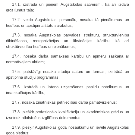
17.1. izstrādā un pieņem Augstskolas satversmi, kā arī izdara
grozījumus tajā;
17.2. veido Augstskolas personālu, nosaka tā pienākumus un
tiesības un apstiprina štatu sarakstus;
17.3. nosaka Augstskolas pārvaldes struktūru, struktūrvienību
dibināšanas, reorganizācijas un likvidācijas kārtību, kā arī
struktūrvienību tiesības un pienākumus;
17.4. nosaka darba samaksas kārtību un apmēru saskaņā ar
normatīvajiem aktiem;
17.5. patstāvīgi nosaka studiju saturu un formas, izstrādā un
apstiprina studiju programmas;
17.6. izstrādā un īsteno uzņemšanas papildu noteikumus un
imatrikulācijas kārtību;
17.7. nosaka zinātniskās pētniecības darba pamatvirzienus;
17.8. piešķir profesionālo kvalifikāciju un akadēmiskos grādus un
izsniedz atbilstošus izglītības dokumentus;
17.9. piešķir Augstskolas goda nosaukumu un ievēlē Augstskolas
goda biedrus;