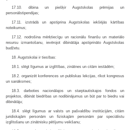
17.10. dibina un piešķir Augstskolas prēmijas un
personālstipendijas;
17.11. izstrādā un apstiprina Augstskolas iekšējās kārtības
noteikumus;
17.12. nodrošina mērķtiecīgu un racionālu finanšu un materiālo
resursu izmantošanu, ievērojot dibinātāja apstiprināto Augstskolas
budžetu.
18. Augstskolai ir tiesības:
18.1. slēgt līgumus ar izglītības, zinātnes un citām iestādēm;
18.2. organizēt konferences un publiskas lekcijas, rīkot kongresus
un sanāksmes;
18.3. darboties nacionālajos un starp­tautiskajos fondos un
projektos, dibināt biedrības un nodibinājumus un būt par to biedru vai
dibinātāju;
18.4. slēgt līgumus ar valsts un pašvaldību institūcijām, citām
juridiskajām personām un fiziskajām personām par speciālistu
izglītošanu un zinātnisku pētījumu veikšanu;