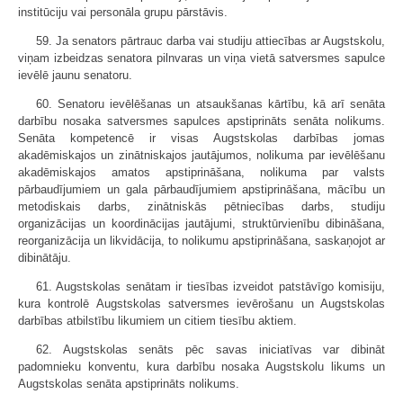
institūciju vai personāla grupu pārstāvis.
59. Ja senators pārtrauc darba vai studiju attiecības ar Augstskolu,
viņam izbeidzas senatora pilnvaras un viņa vietā satversmes sapulce
ievēlē jaunu senatoru.
60. Senatoru ievēlēšanas un atsaukšanas kārtību, kā arī senāta
darbību nosaka satversmes sapulces apstiprināts senāta nolikums.
Senāta kompetencē ir visas Augstskolas darbības jomas
akadēmiskajos un zinātniskajos jautājumos, nolikuma par ievēlēšanu
akadēmiskajos amatos apstiprināšana, nolikuma par valsts
pārbaudījumiem un gala pārbaudījumiem apstiprināšana, mācību un
metodiskais darbs, zinātniskās pētniecības darbs, studiju
organizācijas un koordinācijas jautājumi, struktūrvienību dibināšana,
reorganizācija un likvidācija, to nolikumu apstiprināšana, saskaņojot ar
dibinātāju.
61. Augstskolas senātam ir tiesības izveidot patstāvīgo komisiju,
kura kontrolē Augstskolas satversmes ievērošanu un Augstskolas
darbības atbilstību likumiem un citiem tiesību aktiem.
62. Augstskolas senāts pēc savas ini­ciatīvas var dibināt
padomnieku konventu, kura darbību nosaka Augstskolu likums un
Augstskolas senāta apstiprināts nolikums.