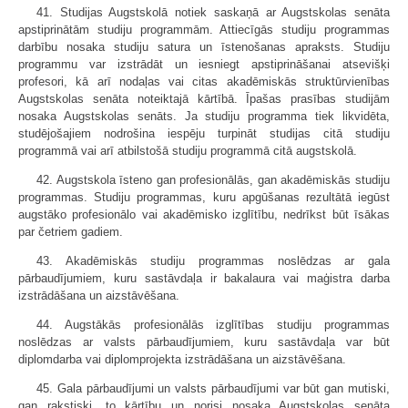
41. Studijas Augstskolā notiek saskaņā ar Augstskolas senāta
apstiprinātām studiju programmām. Attiecīgās studiju programmas
darbību nosaka studiju satura un īstenošanas apraksts. Studiju
programmu var izstrādāt un iesniegt apstiprināšanai atsevišķi
profesori, kā arī nodaļas vai citas akadēmiskās struktūrvienības
Augstskolas senāta noteiktajā kārtībā. Īpašas prasības studijām
nosaka Augstskolas senāts. Ja studiju programma tiek likvidēta,
studējošajiem nodrošina iespēju turpināt studijas citā studiju
programmā vai arī atbilstošā studiju programmā citā augstskolā.
42. Augstskola īsteno gan profesionālās, gan akadēmiskās studiju
programmas. Studiju programmas, kuru apgūšanas rezultātā iegūst
augstāko profesionālo vai akadēmisko izglītību, nedrīkst būt īsākas
par četriem gadiem.
43. Akadēmiskās studiju programmas noslēdzas ar gala
pārbaudījumiem, kuru sastāvdaļa ir bakalaura vai maģistra darba
izstrādāšana un aizstāvēšana.
44. Augstākās profesionālās izglītības studiju programmas
noslēdzas ar valsts pārbaudījumiem, kuru sastāvdaļa var būt
diplomdarba vai diplomprojekta izstrādāšana un aizstāvēšana.
45. Gala pārbaudījumi un valsts pārbaudījumi var būt gan mutiski,
gan rakstiski, to kārtību un norisi nosaka Augstskolas senāta