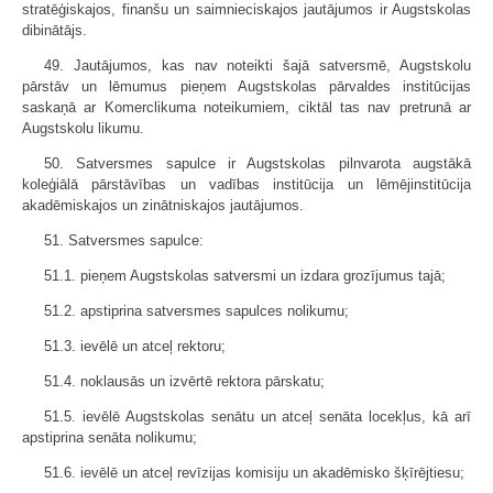
stratēģiskajos, finanšu un saimnieciskajos jautājumos ir Augstskolas
dibinātājs.
49. Jautājumos, kas nav noteikti šajā satversmē, Augstskolu
pārstāv un lēmumus pieņem Augstskolas pārvaldes institūcijas
saskaņā ar Komerclikuma noteikumiem, ciktāl tas nav pretrunā ar
Augstskolu likumu.
50. Satversmes sapulce ir Augstskolas pilnvarota augstākā
koleģiālā pārstāvības un vadības institūcija un lēmējinstitūcija
akadēmiskajos un zinātniskajos jautājumos.
51. Satversmes sapulce:
51.1. pieņem Augstskolas satversmi un izdara grozījumus tajā;
51.2. apstiprina satversmes sapulces nolikumu;
51.3. ievēlē un atceļ rektoru;
51.4. noklausās un izvērtē rektora pārskatu;
51.5. ievēlē Augstskolas senātu un atceļ senāta locekļus, kā arī
apstiprina senāta nolikumu;
51.6. ievēlē un atceļ revīzijas komisiju un akadēmisko šķīrējtiesu;