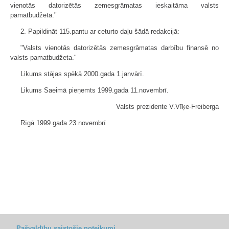
vienotās datorizētās zemesgrāmatas ieskaitāma valsts
pamatbudžetā."
2. Papildināt 115.pantu ar ceturto daļu šādā redakcijā:
"Valsts vienotās datorizētās zemesgrāmatas darbību finansē no
valsts pamatbudžeta."
Likums stājas spēkā 2000.gada 1.janvārī.
Likums Saeimā pieņemts 1999.gada 11.novembrī.
Valsts prezidente V.Vīķe-Freiberga
Rīgā 1999.gada 23.novembrī
Pašvaldību saistošie noteikumi