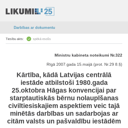
Darbības ar dokumentu
Tiesību akts:
spēkā esošs
Ministru kabineta noteikumi Nr.322
Rīgā 2007.gada 15.maijā (prot. Nr.29 8.§)
Kārtība, kādā Latvijas centrālā
iestāde atbilstoši 1980.gada
25.oktobra Hāgas konvencijai par
starptautiskās bērnu nolaupīšanas
civiltiesiskajiem aspektiem veic tajā
minētās darbības un sadarbojas ar
citām valsts un pašvaldību iestādēm