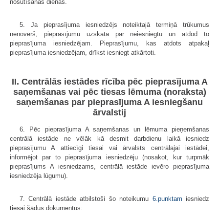
nosūtīšanas dienas.
5. Ja pieprasījuma iesniedzējs noteiktajā termiņā trūkumus
nenovērš, pieprasījumu uzskata par neiesniegtu un atdod to
pieprasījuma iesniedzējam. Pieprasījumu, kas atdots atpakaļ
pieprasījuma iesniedzējam, drīkst iesniegt atkārtoti.
II. Centrālās iestādes rīcība pēc pieprasījuma A
saņemšanas vai pēc tiesas lēmuma (noraksta)
saņemšanas par pieprasījuma A iesniegšanu
ārvalstij
6. Pēc pieprasījuma A saņemšanas un lēmuma pieņemšanas
centrālā iestāde ne vēlāk kā desmit darbdienu laikā iesniedz
pieprasījumu A attiecīgi tiesai vai ārvalsts centrālajai iestādei,
informējot par to pieprasījuma iesniedzēju (nosakot, kur turpmāk
pieprasījums A iesniedzams, centrālā iestāde ievēro pieprasījuma
iesniedzēja lūgumu).
7. Centrālā iestāde atbilstoši šo noteikumu
6.punktam
iesniedz
tiesai šādus dokumentus: