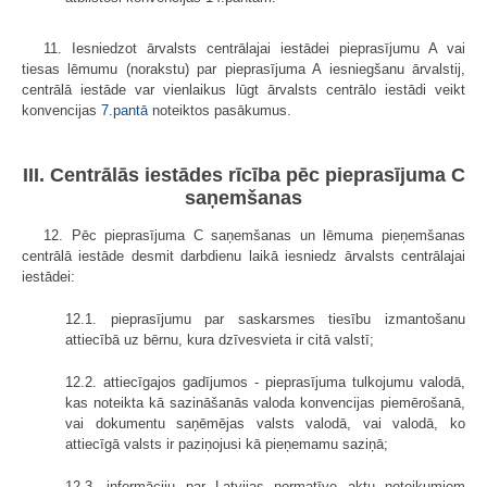
11. Iesniedzot ārvalsts centrālajai iestādei pieprasījumu A vai
tiesas lēmumu (norakstu) par pieprasījuma A iesniegšanu ārvalstij,
centrālā iestāde var vienlaikus lūgt ārvalsts centrālo iestādi veikt
konvencijas
7.pantā
noteiktos pasākumus.
III. Centrālās iestādes rīcība pēc pieprasījuma C
saņemšanas
12. Pēc pieprasījuma C saņemšanas un lēmuma pieņemšanas
centrālā iestāde desmit darbdienu laikā iesniedz ārvalsts centrālajai
iestādei:
12.1. pieprasījumu par saskarsmes tiesību izmantošanu
attiecībā uz bērnu, kura dzīvesvieta ir citā valstī;
12.2. attiecīgajos gadījumos - pieprasījuma tulkojumu valodā,
kas noteikta kā sazināšanās valoda konvencijas piemērošanā,
vai dokumentu saņēmējas valsts valodā, vai valodā, ko
attiecīgā valsts ir paziņojusi kā pieņemamu saziņā;
12.3. informāciju par Latvijas normatīvo aktu noteikumiem