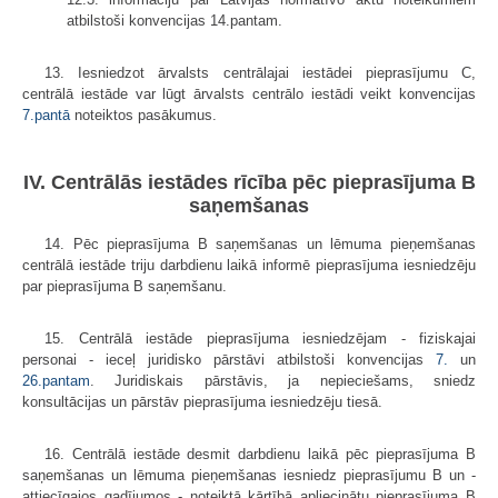
atbilstoši konvencijas 14.pantam.
13. Iesniedzot ārvalsts centrālajai iestādei pieprasījumu C,
centrālā iestāde var lūgt ārvalsts centrālo iestādi veikt konvencijas
7.pantā
noteiktos pasākumus.
IV. Centrālās iestādes rīcība pēc pieprasījuma B
saņemšanas
14. Pēc pieprasījuma B saņemšanas un lēmuma pieņemšanas
centrālā iestāde triju darbdienu laikā informē pieprasījuma iesniedzēju
par pieprasījuma B saņemšanu.
15. Centrālā iestāde pieprasījuma iesniedzējam - fiziskajai
personai - ieceļ juridisko pārstāvi atbilstoši konvencijas
7.
un
26.pantam
. Juridiskais pārstāvis, ja nepieciešams, sniedz
konsultācijas un pārstāv pieprasījuma iesniedzēju tiesā.
16. Centrālā iestāde desmit darbdienu laikā pēc pieprasījuma B
saņemšanas un lēmuma pieņemšanas iesniedz pieprasījumu B un -
attiecīgajos gadījumos - noteiktā kārtībā apliecinātu pieprasījuma B