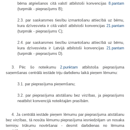
bērna atgrie­šanos citā valstī atbilstoši konvencijas
8.pantam
(turpmāk - pieprasījums B);
2.3. par saskarsmes tiesību izmantošanu attiecībā uz bērnu,
kura dzīves­vieta ir citā valstī atbilstoši konvencijas
21.pantam
(turpmāk - pieprasījums C);
2.4. par saskarsmes tiesību izmantošanu attiecībā uz bērnu,
kura dzīves­vieta ir Latvijā atbilstoši konvencijas
21.pantam
(turpmāk - pieprasījums D).
3. Pēc šo noteikumu
2.punktam
atbilstoša pieprasījuma
saņemšanas centrālā iestāde triju darbdienu laikā pieņem lēmumu:
3.1. par pieprasījuma pieņemšanu;
3.2. par pieprasījuma atstāšanu bez virzības, ja pieprasījums
neatbilst konvencijā noteiktajām prasībām.
4. Ja centrālā iestāde pieņem lēmumu par pieprasījuma atstāšanu
bez virzības, tā nosūta lēmumu pieprasījuma iesniedzējam un nosaka
termiņu trūkumu novēršanai - desmit darbdienas no lēmuma