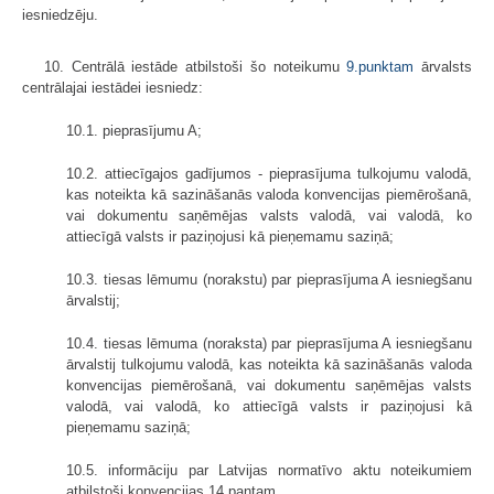
iesniedzēju.
10. Centrālā iestāde atbilstoši šo noteikumu
9.punktam
ārvalsts
centrālajai iestādei iesniedz:
10.1. pieprasījumu A;
10.2. attiecīgajos gadījumos - pieprasījuma tulkojumu valodā,
kas noteikta kā sazināšanās valoda konvencijas piemērošanā,
vai dokumentu saņēmējas valsts valodā, vai valodā, ko
attiecīgā valsts ir paziņojusi kā pieņemamu saziņā;
10.3. tiesas lēmumu (norakstu) par pieprasījuma A iesniegšanu
ārvalstij;
10.4. tiesas lēmuma (noraksta) par pieprasījuma A iesniegšanu
ārvalstij tulkojumu valodā, kas noteikta kā sazināšanās valoda
konvencijas piemērošanā, vai dokumentu saņēmējas valsts
valodā, vai valodā, ko attiecīgā valsts ir paziņojusi kā
pieņemamu saziņā;
10.5. informāciju par Latvijas normatīvo aktu noteikumiem
atbilstoši konvencijas 14.pantam.