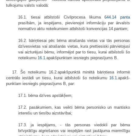
tulkojumu valsts valodā:
16.1. tiesai atbilstoši Civilprocesa likuma
644.14 panta
prasībām, ja iespējams, pievienojot informāciju par ārvalsts
normatīvo aktu noteikumiem atbilstoši konvencijas 14.pantam;
16.2. bāriņtiesai pēc bērna atrašanās vietas vai tās personas
dzīvesvietas vai atrašanās vietas, kura prettiesiski pārvietojusi
vai aizturējusi bērnu, informējot par to tiesu, kurai atbilstoši šo
noteikumu
16.1
.apakš­punktam iesniegts pieprasījums B.
17. Šo noteikumu 16.2.apakšpunktā minētā bāriņtiesa informē
centrālo iestādi un tiesu, kurai atbilstoši šo noteikumu
16.1
.apakš­
punktam iesniegts pieprasījums B, par:
17.1. bērna dzīves apstākļiem;
17.2. pasākumiem, kas veikti bērna personisko un mantisko
interešu un tiesību aizstāvībai;
17.3. ja iespējams, - tās personas viedokli par bērna
brīvprātīgu atgriešanos vai iespējām rast jautājuma miermīlīgu