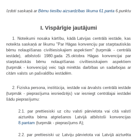
Izdoti saskaņā ar
Bērnu tiesību aizsardzības likuma
61.panta
6.punktu
I. Vispārīgie jautājumi
1. Noteikumi nosaka kārtību, kādā Latvijas centrālā iestāde, kas
noteikta saskaņā ar likumu "Par Hāgas konvenciju par starptautiskās
bērnu nolaupīšanas civiltiesiskajiem aspektiem" (turpmāk - centrālā
iestāde), atbilstoši 1980.gada 25.oktobra Hāgas konvencijai par
starptautiskās bērnu nolaupīšanas civiltiesiskajiem aspektiem
(turpmāk - konvencija) veic tajā minētās darbības un sadarbojas ar
citām valsts un pašvaldību iestādēm.
2. Fiziska persona, institūcija, iestāde vai ārvalsts centrālā iestāde
(turpmāk - pieprasījuma iesniedzējs) var iesniegt centrālajai iestādei
šādu pieprasījumu:
2.1. par prettiesiski uz citu valsti pārvietota vai citā valstī
aizturēta bērna atgriešanos Latvijā atbilstoši konvencijas
8.pantam
(turpmāk - pieprasījums A);
2.2. par prettiesiski uz Latviju pārvietota vai Latvijā aizturēta