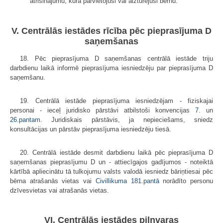
atrisinājumu, kura pārvietojusi vai aizturējusi bērnu.
V. Centrālās iestādes rīcība pēc pieprasījuma D
saņemšanas
18. Pēc pieprasījuma D saņemšanas centrālā iestāde triju
darbdienu laikā informē pieprasījuma iesniedzēju par pieprasījuma D
saņemšanu.
19. Centrālā iestāde pieprasījuma iesniedzējam - fiziskajai
personai - ieceļ juridisko pārstāvi atbilstoši konvencijas
7.
un
26.pantam
. Juridiskais pārstāvis, ja nepieciešams, sniedz
konsultācijas un pārstāv pieprasījuma iesniedzēju tiesā.
20. Centrālā iestāde desmit darbdienu laikā pēc pieprasījuma D
saņemšanas pieprasījumu D un - attiecīgajos gadījumos - noteiktā
kārtībā apliecinātu tā tulkojumu valsts valodā iesniedz bāriņtiesai pēc
bērna atrašanās vietas vai
Civillikuma
181.pantā
norādīto personu
dzīvesvietas vai atrašanās vietas.
VI. Centrālās iestādes pilnvaras