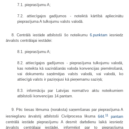
7.1. pieprasījumu A;
7.2. attiecīgajos gadījumos - noteiktā kārtībā apliecinātu
pieprasījuma A tulkojumu valsts valodā.
8. Centrālā iestāde atbilstoši šo noteikumu
6.punktam
iesniedz
ārvalsts centrālajai iestādei:
8.1. pieprasījumu A;
8.2. attiecīgajos gadījumos - pieprasījuma tulkojumu valodā,
kas noteikta kā sazināšanās valoda konvencijas piemērošanā,
vai dokumentu saņēmējas valsts valodā, vai valodā, ko
attiecīgā valsts ir paziņojusi kā pieņemamu saziņā;
8.3. informāciju par Latvijas normatīvo aktu noteikumiem
atbilstoši konvencijas 14.pantam.
9. Pēc tiesas lēmuma (noraksta) saņemšanas par pieprasījuma A
11
iesniegšanu ārvalstij atbilstoši Civilprocesa likuma
644.
pantam
centrālā iestāde pieprasījumu A desmit darbdienu laikā iesniedz
ārvalsts centrālajai iestādei, informējot par to pieprasījuma