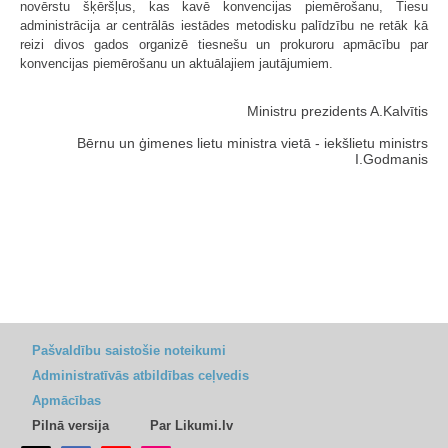
novērstu šķēršļus, kas kavē konvencijas piemērošanu, Tiesu
administrācija ar centrālās iestādes metodisku palīdzību ne retāk kā
reizi divos gados organizē tiesnešu un prokuroru apmācību par
konvencijas piemērošanu un aktuālajiem jautājumiem.
Ministru prezidents A.Kalvītis
Bērnu un ģimenes lietu ministra vietā - iekšlietu ministrs
I.Godmanis
Pašvaldību saistošie noteikumi
Administratīvās atbildības ceļvedis
Apmācības
Pilnā versija
Par Likumi.lv