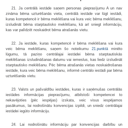
21. Ja centrālā iestāde saņem personas pieprasījumu A un nav
zināma bērna uzturēšanās vieta, centrālā iestāde var lūgt iestādi,
kuras kompetencē ir bērna meklēšana vai kura veic bērna meklēšanu,
izsludināt bērna starptautisko meklēšanu, kā arī sniegt informāciju,
kas var palīdzēt noskaidrot bērna atrašanās vietu.
22. Ja iestāde, kuras kompetencē ir bērna meklēšana vai kura
veic bērna meklēšanu, saņem šo noteikumu
21.punktā
minēto
lūgumu, tā paziņo centrālajai iestādei bērna starptautiskās
meklēšanas izsludināšanas datumu vai iemeslus, kas liedz izsludināt
starptautisko meklēšanu. Pēc bērna atrašanās vietas noskaidrošanas
iestāde, kura veic bērna meklēšanu, informē centrālo iestādi par bērna
uzturēšanās vietu.
23. Valsts un pašvaldību iestādes, kuras ir saņēmušas centrālās
iestādes informācijas pieprasījumu, atbilstoši kompetencei to
nekavējoties (pēc iespējas) izskata, veic visus iespējamos
pasākumus, lai nodrošinātu konvencijas izpildi, un sniedz centrālajai
iestādei iegūto informāciju.
24. Lai nodrošinātu informāciju par konvencijas darbību un