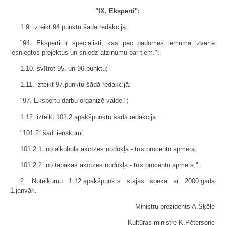
"IX. Eksperti";
1.9. izteikt 94.punktu šādā redakcijā:
"94. Eksperti ir speciālisti, kas pēc padomes lēmuma izvērtē
iesniegtos projektus un sniedz atzinumu par tiem.";
1.10. svītrot 95. un 96.punktu;
1.11. izteikt 97.punktu šādā redakcijā:
"97. Ekspertu darbu organizē valde.";
1.12. izteikt 101.2.apakšpunktu šādā redakcijā:
"101.2. šādi ienākumi:
101.2.1. no alkohola akcīzes nodokļa - trīs procentu apmērā;
101.2.2. no tabakas akcīzes nodokļa - trīs procentu apmērā;".
2. Noteikumu 1.12.apakšpunkts stājas spēkā ar 2000.gada
1.janvāri.
Ministru prezidents A.Šķēle
Kultūras ministre K.Pētersone