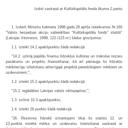
Izdoti saskaņā ar Kultūrkapitāla fonda likuma 2.pantu
1. Izdarīt Ministru kabineta 1998.gada 28.aprīļa noteikumos Nr.160
"Valsts bezpeļņas akciju sabiedrības "Kultūrkapitāla fonds" statūti"
(Latvijas Vēstnesis, 1998, 122./123.nr.) šādus grozījumus:
1.1. izteikt 14.2.apakšpunktu šādā redakcijā:
"14.2. uzkrāj papildu finansu līdzekļus kultūras un mākslas nozaru
pasākumu un projektu finansēšanai, kā arī pārrauga šo līdzekļu
mērķtiecīgu izlietošanu attiecīgajā projektā paredzētajiem mērķiem un
uzdevumiem;";
1.2. izteikt 15.2.apakšpunktu šādā redakcijā:
"15.2. iegādāties Latvijas valsts vērtspapīrus;";
1.3. svītrot 15.3.apakšpunktu;
1.4. izteikt 26.punktu šādā redakcijā:
"26. Rezerves līdzekļi izmantojami tikai šo statūtu 12. un
13.punktā minētā mērķa un uzdevumu īstenošanai saskaņā ar