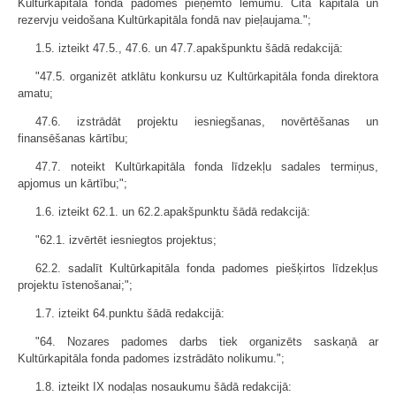
Kultūrkapitāla fonda padomes pieņemto lēmumu. Cita kapitāla un
rezervju veidošana Kultūrkapitāla fondā nav pieļaujama.";
1.5. izteikt 47.5., 47.6. un 47.7.apakšpunktu šādā redakcijā:
"47.5. organizēt atklātu konkursu uz Kultūrkapitāla fonda direktora
amatu;
47.6. izstrādāt projektu iesniegšanas, novērtēšanas un
finansēšanas kārtību;
47.7. noteikt Kultūrkapitāla fonda līdzekļu sadales termiņus,
apjomus un kārtību;";
1.6. izteikt 62.1. un 62.2.apakšpunktu šādā redakcijā:
"62.1. izvērtēt iesniegtos projektus;
62.2. sadalīt Kultūrkapitāla fonda padomes piešķirtos līdzekļus
projektu īstenošanai;";
1.7. izteikt 64.punktu šādā redakcijā:
"64. Nozares padomes darbs tiek organizēts saskaņā ar
Kultūrkapitāla fonda padomes izstrādāto nolikumu.";
1.8. izteikt IX nodaļas nosaukumu šādā redakcijā: