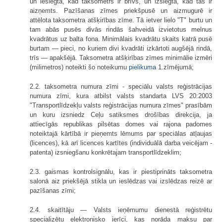
un ieslēgta, kad taksometrs ir brīvs, un izslēgta, kad tas ir
aizņemts. Pazīšanas zīmes priekšpusē un aizmugurē ir
attēlota taksometra atšķirības zīme. Tā ietver lielo "T" burtu un
tam abās pusēs divās rindās šahveidā izvietotus melnus
kvadrātus uz balta fona. Minimālais kvadrātu skaits katrā pusē
burtam — pieci, no kuriem divi kvadrāti izkārtoti augšējā rindā,
trīs — apakšējā. Taksometra atšķirības zīmes minimālie izmēri
(milimetros) noteikti šo noteikumu
pielikuma
1.zīmējumā;
2.2. taksometra numura zīmi - speciālu valsts reģistrācijas
numura zīmi, kura atbilst valsts standarta LVS 20:2003
"Transportlīdzekļu valsts reģistrācijas numura zīmes" prasībām
un kuru izsniedz Ceļu satiksmes drošības direkcija, ja
attiecīgās republikas pilsētas domes vai rajona padomes
noteiktajā kārtībā ir pieņemts lēmums par speciālas atļaujas
(licences), kā arī licences kartītes (individuālā darba veicējam -
patenta) izsniegšanu konkrētajam transportlīdzeklim;
2.3. gaismas kontrolsignālu, kas ir piestiprināts taksometra
salonā aiz priekšējā stikla un ieslēdzas vai izslēdzas reizē ar
pazīšanas zīmi;
2.4. skaitītāju — Valsts ieņēmumu dienestā reģistrētu
specializētu elektronisko ierīci, kas norāda maksu par