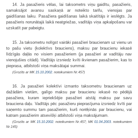
14. Ja pasažieris vēlas, lai taksometrs viņu gaidītu, pasažieris,
samaksājot avansu saskaņā ar noteikto tarifu, vienojas par
gaidīšanas laiku. Pasažiera gaidīšanas laikā skaitītājs ir ieslēgts. Ja
pasažieris norunātajā laikā neatgriežas, vadītājs viņa apkalpošanu var
uzskatīt par pabeigtu.
15. Ja taksometru nolīgst vairāki pasažieri braucienam uz vienu un
to pašu vietu (kolektīvs brauciens), maksu par braucienu iekasē
līdzīgās daļās no visiem pasažieriem (ja pasažieri ar vadītāju nav
vienojušies citādi). Vadītājs izsniedz kvīti ikvienam pasažierim, kas to
pieprasa, atbilstoši viņa maksātajai summai.
(Grozīts ar MK
15.10.2002.
noteikumiem Nr.457)
16. Ja pasažieri kolektīvi izmanto taksometru braucienam uz
dažādām vietām, galīgo maksu par braucienu iekasē no pēdējā
pasažiera, kuram iepriekšējie pasažieri atstāj maksu par savu
brauciena daļu. Vadītājs pēc pasažieru pieprasījuma izsniedz kvīti par
saņemto summu tam pasažierim, kurš norēķinās par braucienu, vai
katram pasažierim atsevišķi atbilstoši viņa maksājumam.
(Grozīts ar MK
15.10.2002.
noteikumiem Nr.457; MK
01.04.2003.
noteikumiem
Nr.145)