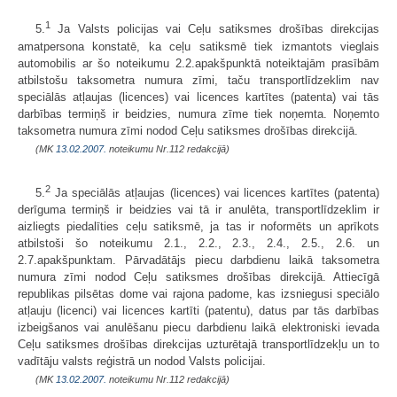
1
5.
Ja Valsts policijas vai Ceļu satiksmes drošības direkcijas
amatpersona konstatē, ka ceļu satiksmē tiek izmantots vieglais
automobilis ar šo noteikumu 2.2.apakšpunktā noteiktajām prasībām
atbilstošu taksometra numura zīmi, taču transportlīdzeklim nav
speciālās atļaujas (licences) vai licences kartītes (patenta) vai tās
darbības termiņš ir beidzies, numura zīme tiek noņemta. Noņemto
taksometra numura zīmi nodod Ceļu satiksmes drošības direkcijā.
(MK
13.02.2007.
noteikumu Nr.112 redakcijā)
2
5.
Ja speciālās atļaujas (licences) vai licences kartītes (patenta)
derīguma termiņš ir beidzies vai tā ir anulēta, trans­portlīdzeklim ir
aizliegts piedalīties ceļu satiksmē, ja tas ir noformēts un aprīkots
atbilstoši šo noteikumu 2.1., 2.2., 2.3., 2.4., 2.5., 2.6. un
2.7.apakšpunktam. Pārvadātājs piecu darbdienu laikā taksometra
numura zīmi nodod Ceļu satiksmes drošības direkcijā. Attiecīgā
republikas pilsētas dome vai rajona padome, kas izsniegusi speciālo
atļauju (licenci) vai licences kartīti (patentu), datus par tās darbības
izbeigšanos vai anulēšanu piecu darbdienu laikā elektroniski ievada
Ceļu satiksmes drošības direkcijas uzturētajā transportlīdzekļu un to
vadītāju valsts reģistrā un nodod Valsts policijai.
(MK
13.02.2007.
noteikumu Nr.112 redakcijā)