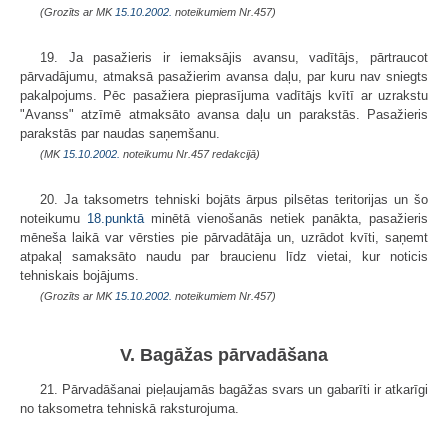
(Grozīts ar MK
15.10.2002.
noteikumiem Nr.457)
19. Ja pasažieris ir iemaksājis avansu, vadītājs, pārtraucot
pārvadājumu, atmaksā pasažierim avansa daļu, par kuru nav sniegts
pakalpojums. Pēc pasažiera pieprasījuma vadītājs kvītī ar uzrakstu
"Avanss" atzīmē atmaksāto avansa daļu un parakstās. Pasažieris
parakstās par naudas saņemšanu.
(MK
15.10.2002.
noteikumu Nr.457 redakcijā)
20. Ja taksometrs tehniski bojāts ārpus pilsētas teritorijas un šo
noteikumu
18.punktā
minētā vienošanās netiek panākta, pasažieris
mēneša laikā var vērsties pie pārvadātāja un, uzrādot kvīti, saņemt
atpakaļ samaksāto naudu par braucienu līdz vietai, kur noticis
tehniskais bojājums.
(Grozīts ar MK
15.10.2002.
noteikumiem Nr.457)
V. Bagāžas pārvadāšana
21. Pārvadāšanai pieļaujamās bagāžas svars un gabarīti ir atkarīgi
no taksometra tehniskā raksturojuma.