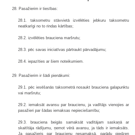
28. Pasažierim ir tiesības:
28.1. taksometru stāvvietā izvēlēties jebkuru taksometru
neatkarīgi no to rindas kārtības;
28.2. izvēlēties brauciena maršrutu;
28.3. pēc savas iniciatīvas pārtraukt pārvadājumu;
28.4. iepazīties ar šiem noteikumiem.
29. Pasažierim ir šādi pienākumi:
29.1. pēc iesēšanās taksometrā nosaukt brauciena galapunktu
vai maršrutu;
29.2. iemaksāt avansu par braucienu, ja vadītājs vienojies ar
pasažieri par šādas iemaksas nepieciešamību;
29.3. brauciena beigās samaksāt vadītājam saskaņā ar
skaitītāja rādījumu, ņemot vērā avansu, ja tāds ir iemaksāts.
Ja pasažieris par braucienu nesamaksā, parādu piedzen