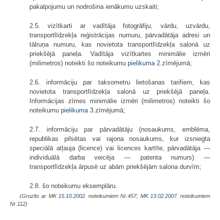
pakalpojumu un nodrošina ienākumu uzskaiti;
2.5. vizītkarti ar vadītāja fotogrāfiju, vārdu, uzvārdu,
transportlīdzekļa reģistrācijas numuru, pārvadātāja adresi un
tālruņa numuru, kas novietota transportlīdzekļa salonā uz
priekšējā paneļa. Vadītāja vizītkartes minimālie izmēri
(milimetros) noteikti šo noteikumu
pielikuma
2.zīmējumā;
2.6. informāciju par taksometru lietošanas tarifiem, kas
novietota transportlīdzekļa salonā uz priekšējā paneļa.
Informācijas zīmes minimālie izmēri (milimetros) noteikti šo
noteikumu
pielikuma
3.zīmējumā;
2.7. informāciju par pārvadātāju (nosaukums, emblēma,
republikas pilsētas vai rajona nosaukums, kur izsniegta
speciālā atļauja (licence) vai licences kartīte, pārvadātāja —
individuālā darba veicēja — patenta numurs) —
transportlīdzekļa ārpusē uz abām priekšējām salona durvīm;
2.8. šo noteikumu eksemplāru.
(Grozīts ar MK
15.10.2002.
noteikumiem Nr.457; MK
13.02.2007.
noteikumiem
Nr.112)