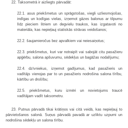
22. Taksometrā ir aizliegts pārvadāt:
22.1. asus priekšmetus un sprāgstošas, viegli uzliesmojošas,
indīgas un kodīgas vielas, izņemot gāzes balonus ar tilpumu
līdz pieciem litriem un degvielu traukos, kas izgatavoti no
materiāla, kas nepieļauj statiskās strāvas veidošanos;
22.2. šaujamieročus bez apvalkiem vai neiesaiņotus;
22.3. priekšmetus, kuri var notraipīt vai sabojāt citu pasažieru
apģērbu, salona apšuvumu, sēdekļus un bagāžas nodalījumu;
22.4. dzīvniekus, izņemot gadījumus, kad pasažieris un
vadītājs vienojas par to un pasažieris nodrošina salona tīrību,
kārtību un drošību;
22.5. priekšmetus, kuru izmēri un novietojums traucē
vadītājam vadīt taksometru.
23. Putnus pārvadā tikai krātiņos vai citā veidā, kas nepieļauj to
pārvietošanos salonā. Suņus pārvadā pavadā ar uzliktu uzpurni un
nodrošina sēdekļu un salona tīrību.