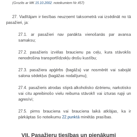
(Grozīts ar MK
15.10.2002.
noteikumiem Nr.457)
27. Vadītājam ir tiesības neuzņemt taksometrā vai izsēdināt no tā
pasažieri, ja:
27.1. ar pasažieri nav panākta vienošanās par avansa
samaksu;
27.2. pasažieris izvēlas braucienu pa ceļu, kura stāvoklis
nenodrošina transportlīdzekļu drošu kustību;
27.3. pasažiera apģērbs (bagāža) var nosmērēt vai sabojāt
salona sēdekļus (bagāžas nodalījumu);
27.4. pasažieris atrodas stiprā alkoholisko dzērienu, narkotisko
vai citu apreibinošo vielu reibuma stāvoklī vai izturas rupji un
agresīvi;
27.5. pirms brauciena vai brauciena laikā atklājas, ka ir
pārkāptas šo noteikumu
22.punktā
minētās prasības.
VII. Pasažieru tiesības un pienākumi