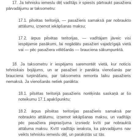
17. Ja tehnisku iemeslu dēļ vadītājs ir spiests pārtraukt pasažiera
pārvadājumu ar taksometru:
17.1. pilsētas teritorijā, — pasažieris samaksā par nobraukto
attālumu, izņemot iekāpšanas maksu;
17.2. ārpus pilsētas teritorijas, — vadītājam jāveic visi
iespējamie pasākumi, lai nogādātu pasažieri vajadzīgajā vietā
vai — pēc pasažiera vēlēšanās — brauciena sākumpunktā.
18. Ja taksometru ir iespējams saremontēt vietā, kur noticis
tehniskais bojājums, un ar pasažieri ir panākta vienošanās par
brauciena turpināšanu, par taksometra remonta laiku pasažieris
nemaksā. Ja vienošanās netiek panākta:
18.1. pilsētas teritorijā pasažieris norēķinās saskaņā ar šo
noteikumu 17.1.apakšpunktu;
18.2. ārpus pilsētas teritorijas pasažieris samaksā par
nobraukto attālumu, izņemot iekāpšanas maksu, un vadītājs
pēc pasažiera pieprasījuma izsniedz kvīti par nobrauktā
attāluma maksu. Kvītī vadītājs ieraksta, ka pārvadājums nav
veikts tehnisku iemeslu dēļ, un parakstās uz tās.