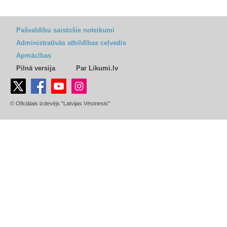
Pašvaldību saistošie noteikumi
Administratīvās atbildības ceļvedis
Apmācības
Pilnā versija
Par Likumi.lv
© Oficiālais izdevējs "Latvijas Vēstnesis"