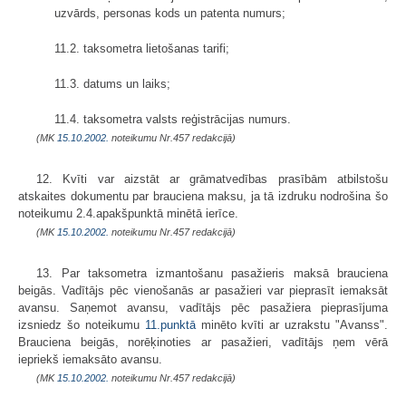
uzvārds, personas kods un patenta numurs;
11.2. taksometra lietošanas tarifi;
11.3. datums un laiks;
11.4. taksometra valsts reģistrācijas numurs.
(MK
15.10.2002.
noteikumu Nr.457 redakcijā)
12. Kvīti var aizstāt ar grāmatvedības prasībām atbilstošu
atskaites dokumentu par brauciena maksu, ja tā izdruku nodrošina šo
noteikumu 2.4.apakšpunktā minētā ierīce.
(MK
15.10.2002.
noteikumu Nr.457 redakcijā)
13. Par taksometra izmantošanu pasažieris maksā brauciena
beigās. Vadītājs pēc vienošanās ar pasažieri var pieprasīt iemaksāt
avansu. Saņemot avansu, vadītājs pēc pasažiera pieprasījuma
izsniedz šo noteikumu
11.punktā
minēto kvīti ar uzrakstu "Avanss".
Brauciena beigās, norēķinoties ar pasažieri, vadītājs ņem vērā
iepriekš iemaksāto avansu.
(MK
15.10.2002.
noteikumu Nr.457 redakcijā)