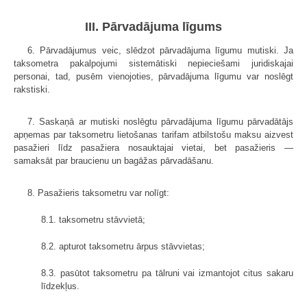
III. Pārvadājuma līgums
6. Pārvadājumus veic, slēdzot pārvadājuma līgumu mutiski. Ja
taksometra pakalpojumi sistemātiski nepieciešami juridiskajai
personai, tad, pusēm vienojoties, pārvadājuma līgumu var noslēgt
rakstiski.
7. Saskaņā ar mutiski noslēgtu pārvadājuma līgumu pārvadātājs
apņemas par taksometru lietošanas tarifam atbilstošu maksu aizvest
pasažieri līdz pasažiera nosauktajai vietai, bet pasažieris —
samaksāt par braucienu un bagāžas pārvadāšanu.
8. Pasažieris taksometru var nolīgt:
8.1. taksometru stāvvietā;
8.2. apturot taksometru ārpus stāvvietas;
8.3. pasūtot taksometru pa tālruni vai izmantojot citus sakaru
līdzekļus.