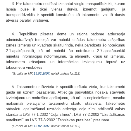
3. Par taksometru nedrīkst izmantot vieglo transportlīdzekli, kuram
labajā pusē ir tikai vienas durvis, izņemot gadījumu, ja
transportlīdzeklis ir speciāli konstruēts kā taksometrs vai tā durvis
atveras paralēli virsbūvei.
4. Republikas pilsētas dome un rajona padome attiecīgajā
administratīvajā teritorijā var noteikt citādus taksometra atšķirības
zīmes izmērus un kvadrātu skaitu rindā, nekā paredzēts šo noteikumu
2.1.apakšpunktā, kā arī noteikt šo noteikumu 2.7.apakšpunktā
minētās informācijas noformējumu, tā elementu krāsu un izmērus,
taksometra krāsojumu un informācijas izvietojumu ārpusē uz
taksometra virsbūves.
(Grozīts ar MK
13.02.2007.
noteikumiem Nr.112)
5. Taksometru stāvvieta ir speciāli ierīkota vieta, kur taksometri
gaida un uzņem pasažierus. Attiecīgā pašvaldība nosaka stāvvietu
izvietojumu un nodrošina aprīkojumu, kā arī, ja nepieciešams, nosaka
maksimāli pieļaujamo taksometru skaitu stāvvietā. Taksometru
stāvvietu apzīmēšanai uzstāda attiecīgu ceļa zīmi atbilstoši valsts
standarta LVS 77-1:2002 "Ceļa zīmes", LVS 77-2:2002 "Uzstādīšanas
noteikumi" un LVS 77-3:2002 "Tehniskās prasības" prasībām.
(Grozīts ar MK
13.02.2007.
noteikumiem Nr.112)