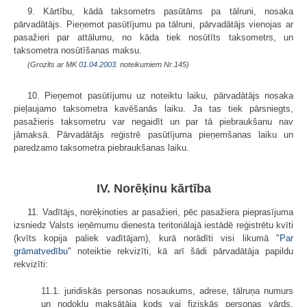
9. Kārtību, kādā taksometrs pasūtāms pa tālruni, nosaka
pārvadātājs. Pieņemot pasūtījumu pa tālruni, pārvadātājs vienojas ar
pasažieri par attālumu, no kāda tiek nosūtīts taksometrs, un
taksometra nosūtīšanas maksu.
(Grozīts ar MK
01.04.2003.
noteikumiem Nr.145)
10. Pieņemot pasūtījumu uz noteiktu laiku, pārvadātājs nosaka
pieļaujamo taksometra kavēšanās laiku. Ja tas tiek pārsniegts,
pasažieris taksometru var negaidīt un par tā piebraukšanu nav
jāmaksā. Pārvadātājs reģistrē pasūtījuma pieņemšanas laiku un
paredzamo taksometra piebraukšanas laiku.
IV. Norēķinu kārtība
11. Vadītājs, norēķinoties ar pasažieri, pēc pasažiera pieprasījuma
izsniedz Valsts ieņēmumu dienesta teritoriālajā iestādē reģistrētu kvīti
(kvīts kopija paliek vadītājam), kurā norādīti visi likumā "
Par
grāmatvedību
" noteiktie rekvizīti, kā arī šādi pārvadātāja papildu
rekvizīti:
11.1. juridiskās personas nosaukums, adrese, tālruņa numurs
un nodokļu maksātāja kods vai fiziskās personas vārds,