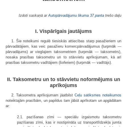
Izdoti saskaņā ar
Autopārvadājumu likuma
37.panta
trešo daļu
I. Vispārīgais jautājums
1. Šie noteikumi regulē tiesiskās attiecības starp pasažieriem un
pārvadātājiem, kas veic pasažieru komercpārvadājumus (turpmāk —
pārvadājums) ar vieglajiem taksometriem (turpmāk — taksometrs),
nosaka prasības taksometru un to stāvvietu aprīkojumam, kā arī
prasības taksometru vadītājiem (šoferiem) (turpmāk — vadītājs).
II. Taksometru un to stāvvietu noformējums un
aprīkojums
2. Taksometra aprīkojumam jāatbilst
Ceļu satiksmes noteikumos
noteiktajām prasībām, un papildus tam jābūt aprīkotam un apgādātam
ar:
2.1. pazīšanas zīmi — speciālu izgaismotu taksometru
pazīšanas zīmi, kas ir nostiprināta uz transportlīdzekļa jumta