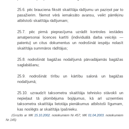
25.6. pēc brauciena fiksēt skaitītāja rādījumu un paziņot par to
pasažierim. Ņemot vērā iemaksāto avansu, veikt pārrēķinu
atbilstoši skaitītāja rādījumam;
25.7. pēc pirmā pieprasījuma uzrādīt kontroles iestādes
amatpersonai licences kartīti (individuālā darba veicējs —
patentu) un citus dokumentus un nodrošināt iespēju nolasīt
skaitītāja summāros rādītājus;
25.8. nodrošināt bagāžas nodalījumā pārvadājamās bagāžas
saglabāšanu;
25.9. nodrošināt tīrību un kārtību salonā un bagāžas
nodalījumā;
25.10. uzraudzīt taksometra skaitītāja tehnisko stāvokli un
nepieļaut tā plombējuma bojājumus, kā arī uzņemties
taksometra skaitītāja lietotāja pienākumus atbilstoši līgumam,
kas noslēgts ar skaitītāja īpašnieku.
(Grozīts ar MK
15.10.2002.
noteikumiem Nr.457; MK
01.04.2003.
noteikumiem
Nr.145)