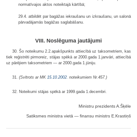
normatīvajos aktos noteiktajā kārtībā;
29.4. atbildēt par bagāžas iekraušanu un izkraušanu, un salonā
pārvadājamās bagāžas saglabāšanu.
VIII. Noslēguma jautājumi
30. Šo noteikumu 2.2.apakšpunkts attiecībā uz taksometriem, kas
tiek reģistrēti pirmoreiz, stājas spēkā ar 2000.gada 1.janvāri, attiecībā
uz pārējiem taksometriem — ar 2000.gada 1.jūniju.
31.
(Svītrots ar MK
15.10.2002.
noteikumiem Nr.457.)
32. Noteikumi stājas spēkā ar 1999.gada 1.decembri.
Ministru prezidents A.Šķēle
Satiksmes ministra vietā — finansu ministrs E.Krastiņš