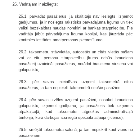
26. Vadītājam ir aizliegts:
26.1. pārvadāt pasažierus, ja skaitītājs nav ieslēgts, izņemot
gadījumus, ja ir noslēgts rakstisks pārvadājuma līgums un tiek
veikti bezskaidras naudas norēķini ar bankas starpniecību. Pie
vadītāja jābūt pārvadājuma līguma kopijai, kas jāuzrāda pēc
kontroles iestādes amatpersonas pieprasījuma;
26.2. taksometru stāvvietās, autoostās un citās vietās pašam
vai ar citu personu starpniecību (kuras nebūs brauciena
pasažieri) uzaicināt pasažierus, norādot brauciena virzienu vai
galapunktu;
26.3. pēc savas iniciatīvas uzņemt taksometrā citus
pasažierus, ja tam nepiekrīt taksometrā esošie pasažieri;
26.4. pēc savas izvēles uzņemt pasažieri, nosakot brauciena
galapunktu, izņemot gadījumu, ja pasažieris tiek uzņemts
atpakaļceļā, kad taksometrs atgriežas administratīvajā
teritorijā, kurā darbojas izsniegtā speciālā atļauja (licence);
26.5. smēķēt taksometra salonā, ja tam nepiekrīt kaut viens no
pasažieriem.