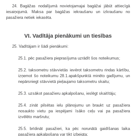
24. Bagāžas nodalījumā novietojamajai bagāžai jābūt attiecīgā
iesaiņojumā. Maksa par bagāžas iekraušanu un izkraušanu no
pasažiera netiek iekasēta.
VI. Vadītāja pienākumi un tiesības
25. Vadītājam ir šādi pienākumi:
25.1. pēc pasažiera pieprasījuma uzrādīt šos noteikumus;
25.2. taksometru stāvvietās ievērot taksometru rindas kārtību,
izņemot šo noteikumu 28.1.apakšpunktā minēto gadījumu, un
nepārsniegt stāvvietā pieļaujamo taksometru skaitu;
25.3. uzsākot pasažieru apkalpošanu, ieslēgt skaitītāju;
25.4. zināt pilsētas ielu plānojumu un braukt uz pasažiera
nosaukto vietu pa iespējami īsāko ceļu vai pa pasažiera
izvēlēto maršrutu;
25.5. brīdināt pasažieri, ka pēc norunātā gaidīšanas laika
pasažiera apkalpošana var tikt izbeigta;