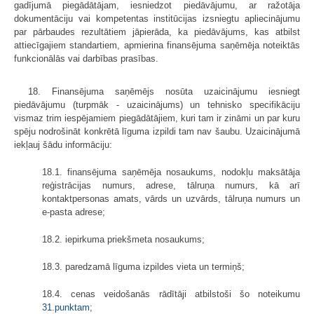
gadījumā piegādātājam, iesniedzot piedāvājumu, ar ražotāja
dokumentāciju vai kompe­tentas institūcijas izsniegtu apliecinājumu
par pārbaudes rezultātiem jāpierāda, ka piedāvājums, kas atbilst
attiecīgajiem standartiem, apmierina finansējuma saņēmēja noteiktās
funkcionālās vai darbības prasības.
18. Finansējuma saņēmējs nosūta uzaicinājumu iesniegt
piedāvājumu (turpmāk - uzaicinājums) un tehnisko specifikāciju
vismaz trim iespējamiem piegādātājiem, kuri tam ir zināmi un par kuru
spēju nodrošināt konkrētā līguma izpildi tam nav šaubu. Uzaicinājumā
iekļauj šādu informāciju:
18.1. finansējuma saņēmēja nosaukums, nodokļu maksātāja
reģistrācijas numurs, adrese, tālruņa numurs, kā arī
kontaktpersonas amats, vārds un uzvārds, tālruņa numurs un
e-pasta adrese;
18.2. iepirkuma priekšmeta nosaukums;
18.3. paredzamā līguma izpildes vieta un termiņš;
18.4. cenas veidošanās rādītāji atbilstoši šo noteikumu
31.punktam
;