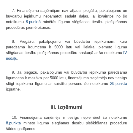
7. Finansējuma saņēmējam nav atļauts piegāžu, pakalpojumu un
būvdarbu iepirkumu nepamatoti sadalīt daļās, lai izvairītos no šo
noteikumu
8.punktā
minētās līguma slēgšanas tiesību piešķiršanas
procedūras piemērošanas.
8. Piegāžu, pakalpojumu vai būvdarbu iepirkumam, kura
paredzamā līgumcena ir 5000 latu vai lielāka, piemēro līguma
slēgšanas tiesību piešķiršanas procedūru saskaņā ar šo noteikumu
IV
nodaļu
.
9. Ja piegāžu, pakalpojumu vai būvdarbu iepirkuma paredzamā
līgumcena ir mazāka par 5000 latu, finansējuma saņēmējs nav tiesīgs
slēgt iepirkuma līgumu ar saistītu personu šo noteikumu
29.punkta
izpratnē.
III. Izņēmumi
10. Finansējuma saņēmējs ir tiesīgs nepiemērot šo noteikumu
8.punktā
minēto līguma slēgšanas tiesību piešķiršanas procedūru
šādos gadījumos: