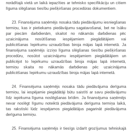
norādītajā vietā un laikā iepazīties ar tehnisko specifikāciju un citiem
līguma slēgšanas tiesību piešķiršanas procedūras dokumentiem.
23. Finansējuma saņēmējs nosaka tādu piedāvājumu iesniegšanas
termiņu, kas ir pietiekams piedāvājumu sagatavošanai, bet ne īsāku
par piecām darbdienām, skaitot no nākamās darbdienas pēc
uzaicinājuma nosūtīšanas iespējamiem piegādātājiem vai
publicēšanas Iepirkumu uzraudzības biroja mājas lapā internetā. Ja
finansējuma saņēmējs izziņo līguma slēgšanas tiesību piešķiršanas
procedūru, nosūtot uzaicinājumu iespējamiem piegādātājiem un
publicējot to Iepirkumu uzraudzības biroja mājas lapā internetā,
termiņu skaita no nākamās darbdienas pēc uzaicinājuma
publicēšanas Iepirkumu uzraudzības biroja mājas lapā internetā.
24. Finansējuma saņēmējs nosaka tādu piedāvājuma derīguma
termiņu, lai iespējamie piegādātāji būtu saistīti ar savu piedāvājumu
līdz iepirkuma līguma noslēgšanas brīdim. Ja finansējuma saņēmējs
nevar noslēgt līgumu noteiktā piedāvājuma derīguma termiņa laikā,
tas rakstiski lūdz iespējamos piegādātājus pagarināt piedāvājuma
derīguma termiņu.
25. Finansējuma saņēmējs ir tiesīgs izdarīt grozījumus tehniskajā