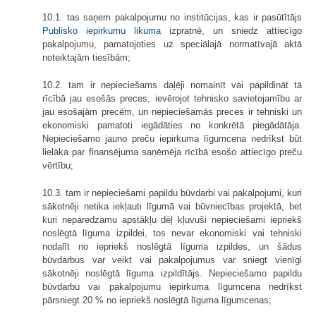
10.1. tas saņem pakalpojumu no institūcijas, kas ir pasūtītājs
Publisko iepirkumu likuma
izpratnē, un sniedz attiecīgo
pakalpojumu, pamatojoties uz speciālajā normatīvajā aktā
noteiktajām tiesībām;
10.2. tam ir nepieciešams daļēji nomainīt vai papildināt tā
rīcībā jau esošās preces, ievērojot tehnisko savietojamību ar
jau esošajām precēm, un nepieciešamās preces ir tehniski un
ekonomiski pamatoti iegādāties no konkrētā piegādātāja.
Nepieciešamo jauno preču iepirkuma līgumcena nedrīkst būt
lielāka par finansējuma saņēmēja rīcībā esošo attiecīgo preču
vērtību;
10.3. tam ir nepieciešami papildu būvdarbi vai pakalpojumi, kuri
sākotnēji netika iekļauti līgumā vai būvniecības projektā, bet
kuri neparedzamu apstākļu dēļ kļuvuši nepieciešami iepriekš
noslēgtā līguma izpildei, tos nevar ekonomiski vai tehniski
nodalīt no iepriekš noslēgtā līguma izpildes, un šādus
būvdarbus var veikt vai pakalpojumus var sniegt vienīgi
sākotnēji noslēgtā līguma izpildītājs. Nepieciešamo papildu
būvdarbu vai pakalpojumu iepirkuma līgumcena nedrīkst
pārsniegt 20 % no iepriekš noslēgtā līguma līgumcenas;