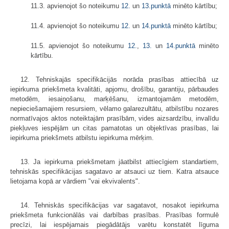
11.3. apvienojot šo noteikumu
12.
un
13.punktā
minēto kārtību;
11.4. apvienojot šo noteikumu
12.
un
14.punktā
minēto kārtību;
11.5. apvienojot šo noteikumu
12.
,
13.
un
14.punktā
minēto
kārtību.
12. Tehniskajās specifikācijās norāda prasības attiecībā uz
iepirkuma priekšmeta kvalitāti, apjomu, drošību, garantiju, pārbaudes
metodēm, iesaiņošanu, marķēšanu, izmantojamām metodēm,
nepieciešamajiem resursiem, vēlamo galarezultātu, atbilstību nozares
normatīvajos aktos noteiktajām prasībām, vides aizsardzību, invalīdu
piekļuves iespējām un citas pamatotas un objektīvas prasības, lai
iepirkuma priekšmets atbilstu iepirkuma mērķim.
13. Ja iepirkuma priekšmetam jāatbilst attiecīgiem standartiem,
tehniskās specifikācijas sagatavo ar atsauci uz tiem. Katra atsauce
lietojama kopā ar vārdiem "vai ekvivalents".
14. Tehniskās specifikācijas var sagatavot, nosakot iepirkuma
priekšmeta funkcionālās vai darbības prasības. Prasības formulē
precīzi, lai iespējamais piegādātājs varētu konstatēt līguma