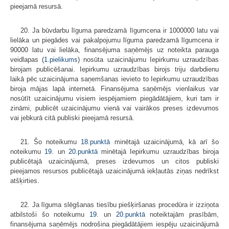
pieejamā resursā.
20. Ja būvdarbu līguma paredzamā līgumcena ir 1000000 latu vai
lielāka un piegādes vai pakalpojumu līguma paredzamā līgumcena ir
90000 latu vai lielāka, finansējuma saņēmējs uz noteikta parauga
veidlapas (
1.pielikums
) nosūta uzaicinājumu Iepirkumu uzraudzības
birojam publicēšanai. Iepirkumu uzraudzības birojs triju darbdienu
laikā pēc uzaicinājuma saņemšanas ievieto to Iepirkumu uzraudzības
biroja mājas lapā internetā. Finansējuma saņēmējs vienlaikus var
nosūtīt uzaicinājumu visiem iespējamiem piegādātājiem, kuri tam ir
zināmi, publicēt uzaicinājumu vienā vai vairākos preses izdevumos
vai jebkurā citā publiski pieejamā resursā.
21. Šo noteikumu
18.punktā
minētajā uzaicinājumā, kā arī šo
noteikumu
19.
un
20.punktā
minētajā Iepirkumu uzraudzības biroja
publicētajā uzaicināju­mā, preses izdevumos un citos publiski
pieejamos resursos publicētajā uzaicinājumā iekļautās ziņas nedrīkst
atšķirties.
22. Ja līguma slēgšanas tiesību piešķiršanas procedūra ir izziņota
atbilstoši šo noteikumu
19.
un
20.punktā
noteiktajām prasībām,
finansējuma saņēmējs nodrošina piegādātājiem iespēju uzaicinājumā