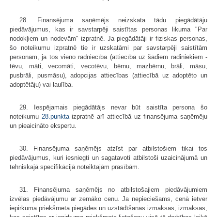
28. Finansējuma saņēmējs neizskata tādu piegādātāju
piedāvājumus, kas ir savstarpēji saistītas personas likuma "Par
nodokļiem un nodevām" izpratnē. Ja piegādātāji ir fiziskas personas,
šo noteikumu izpratnē tie ir uzskatāmi par savstarpēji saistītām
personām, ja tos vieno radniecība (attiecībā uz šādiem radiniekiem -
tēvu, māti, vecomāti, vecotēvu, bērnu, mazbērnu, brāli, māsu,
pusbrāli, pusmāsu), adopcijas attiecības (attiecībā uz adoptēto un
adoptētāju) vai laulība.
29. Iespējamais piegādātājs nevar būt saistīta persona šo
noteikumu
28.punkta
izpratnē arī attiecībā uz finansējuma saņēmēju
un pieaicināto ekspertu.
30. Finansējuma saņēmējs atzīst par atbilstošiem tikai tos
piedāvājumus, kuri iesniegti un sagatavoti atbilstoši uzaicinājumā un
tehniskajā specifikācijā noteiktajām prasībām.
31. Finansējuma saņēmējs no atbilstošajiem piedāvājumiem
izvēlas piedāvājumu ar zemāko cenu. Ja nepieciešams, cenā ietver
iepirkuma priekš­meta piegādes un uzstādīšanas izmaksas, izmaksas,