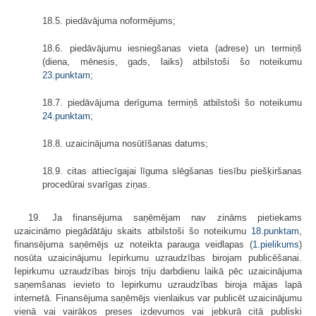
18.5. piedāvājuma noformējums;
18.6. piedāvājumu iesniegšanas vieta (adrese) un termiņš
(diena, mēnesis, gads, laiks) atbilstoši šo noteikumu
23.punktam
;
18.7. piedāvājuma derīguma termiņš atbilstoši šo noteikumu
24.punktam
;
18.8. uzaicinājuma nosūtīšanas datums;
18.9. citas attiecīgajai līguma slēgšanas tiesību piešķiršanas
procedūrai svarīgas ziņas.
19. Ja finansējuma saņēmējam nav zināms pietiekams
uzaicināmo piegādātāju skaits atbilstoši šo noteikumu
18.punktam
,
finansējuma saņēmējs uz noteikta parauga veidlapas (
1.pielikums
)
nosūta uzaicinājumu Iepirkumu uzraudzības birojam publicēšanai.
Iepirkumu uzraudzības birojs triju darbdienu laikā pēc uzaicinājuma
saņemšanas ievieto to Iepirkumu uzraudzības biroja mājas lapā
internetā. Finansējuma saņēmējs vienlaikus var publicēt uzaicinājumu
vienā vai vairākos preses izdevumos vai jebkurā citā publiski