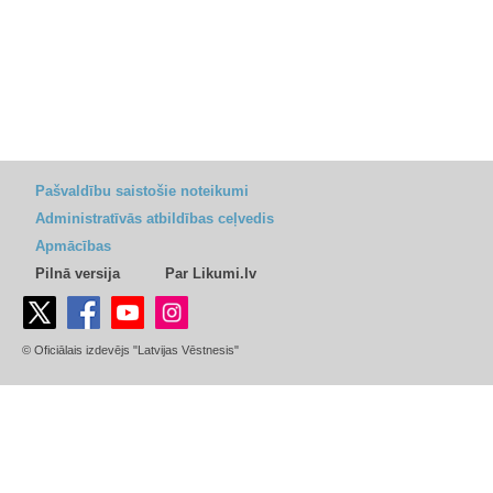
Pašvaldību saistošie noteikumi
Administratīvās atbildības ceļvedis
Apmācības
Pilnā versija
Par Likumi.lv
© Oficiālais izdevējs "Latvijas Vēstnesis"