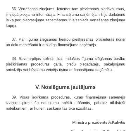
36. Vērtēšanas ziņojums, izņemot tam pievienotos piedāvājumus,
ir vispārpieejama informācija. Finansējuma saņēmējam triju darbdienu
laikā pēc pieprasījuma saņemšanas ir jāizsniedz vērtēšanas ziņojuma
kopija.
37. Par līguma slēgšanas tiesību piešķiršanas procedūras norisi
un dokumentēšanu ir atbildīgs finansējuma saņēmējs.
38. Savstarpējos strīdus, kas radušies līguma slēgšanas tiesību
piešķiršanas procedūras gaitā, preču piegādātājs, pakalpojumu
sniedzējs vai būvdarbu veicējs risina ar finansējuma saņēmēju.
V. Noslēguma jautājums
39. Visas iepirkuma procedūras, kuras finansējuma saņēmējs
izziņojis pirms šo noteikumu spēkā stāšanās, pabeidz atbilstoši
noteikumiem, ar kuriem saskaņā tās tika uzsāktas.
Ministru prezidents A.Kalvītis