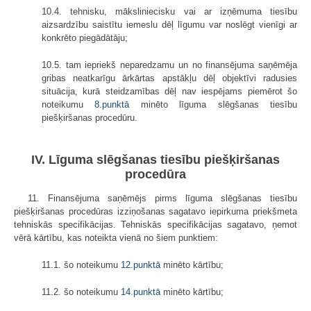
10.4. tehnisku, māksliniecisku vai ar izņēmuma tiesību
aizsardzību saistītu iemeslu dēļ līgumu var noslēgt vienīgi ar
konkrēto piegādātāju;
10.5. tam iepriekš neparedzamu un no finansējuma saņēmēja
gribas neatkarīgu ārkārtas apstākļu dēļ objektīvi radusies
situācija, kurā steidzamības dēļ nav iespējams piemērot šo
noteikumu
8.punktā
minēto līguma slēgšanas tiesību
piešķiršanas procedūru.
IV. Līguma slēgšanas tiesību piešķiršanas
procedūra
11. Finansējuma saņēmējs pirms līguma slēgšanas tiesību
piešķiršanas procedūras izziņošanas sagatavo iepirkuma priekšmeta
tehniskās specifikācijas. Tehniskās specifikācijas sagatavo, ņemot
vērā kārtību, kas noteikta vienā no šiem punktiem:
11.1. šo noteikumu
12.punktā
minēto kārtību;
11.2. šo noteikumu
14.punktā
minēto kārtību;