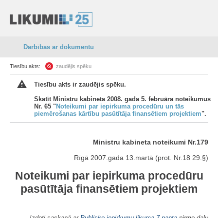
Darbības ar dokumentu
Tiesību akts:
zaudējis spēku
Tiesību akts ir zaudējis spēku.
Skatīt Ministru kabineta 2008. gada 5. februāra noteikumus
Nr. 65 "
Noteikumi par iepirkuma procedūru un tās
piemērošanas kārtību pasūtītāja finansētiem projektiem
".
Ministru kabineta noteikumi Nr.179
Rīgā 2007.gada 13.martā (prot. Nr.18 29.§)
Noteikumi par iepirkuma procedūru
pasūtītāja finansētiem projektiem
Izdoti saskaņā ar
Publisko iepirkumu likuma
7.panta
pirmo daļu