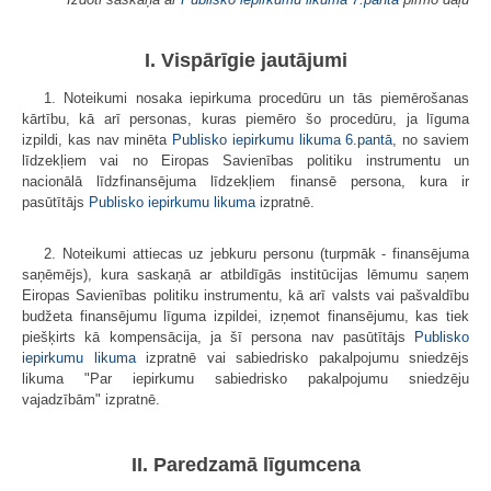
I. Vispārīgie jautājumi
1. Noteikumi nosaka iepirkuma procedūru un tās piemērošanas
kārtību, kā arī personas, kuras piemēro šo procedūru, ja līguma
izpildi, kas nav minēta
Publisko iepirkumu likuma
6.pantā
, no saviem
līdzekļiem vai no Eiropas Savienības politiku instrumentu un
nacionālā līdzfinansējuma līdzekļiem finansē persona, kura ir
pasūtītājs
Publisko iepirkumu likuma
izpratnē.
2. Noteikumi attiecas uz jebkuru personu (turpmāk - finansējuma
saņēmējs), kura saskaņā ar atbildīgās institūcijas lēmumu saņem
Eiropas Savienības politiku instrumentu, kā arī valsts vai pašvaldību
budžeta finansējumu līguma izpildei, izņemot finansējumu, kas tiek
piešķirts kā kompensācija, ja šī persona nav pasūtītājs
Publisko
iepirkumu likuma
izpratnē vai sabiedrisko pakalpojumu sniedzējs
likuma "Par iepirkumu sabiedrisko pakalpojumu sniedzēju
vajadzībām" izpratnē.
II. Paredzamā līgumcena