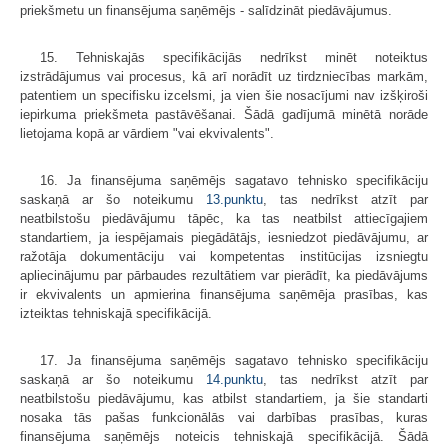
priekšmetu un finansējuma saņēmējs - salīdzināt piedāvājumus.
15. Tehniskajās specifikācijās nedrīkst minēt noteiktus
izstrādājumus vai procesus, kā arī norādīt uz tirdzniecības markām,
patentiem un specifisku izcelsmi, ja vien šie nosacījumi nav izšķiroši
iepirkuma priekšmeta pastāvēšanai. Šādā gadījumā minētā norāde
lietojama kopā ar vārdiem "vai ekvivalents".
16. Ja finansējuma saņēmējs sagatavo tehnisko specifikāciju
saskaņā ar šo noteikumu
13.punktu
, tas nedrīkst atzīt par
neatbilstošu piedāvājumu tāpēc, ka tas neatbilst attiecīgajiem
standartiem, ja iespējamais piegādātājs, iesniedzot piedāvājumu, ar
ražotāja dokumentāciju vai kompetentas institūcijas izsniegtu
apliecinājumu par pārbaudes rezultātiem var pierādīt, ka piedāvājums
ir ekvivalents un apmierina finansējuma saņēmēja prasības, kas
izteiktas tehniskajā specifikācijā.
17. Ja finansējuma saņēmējs sagatavo tehnisko specifikāciju
saskaņā ar šo noteikumu
14.punktu
, tas nedrīkst atzīt par
neatbilstošu piedāvājumu, kas atbilst standartiem, ja šie standarti
nosaka tās pašas funkcionālās vai darbības prasības, kuras
finansējuma saņēmējs noteicis tehniskajā specifikācijā. Šādā