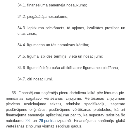
34.1. finansējuma saņēmēja nosaukums;
34.2. piegādātāja nosaukums;
34.3. iepirkuma priekšmets, tā apjoms, kvalitātes prasības un
citas ziņas;
34.4. līgumcena un tās samaksas kārtība;
34.5. līguma izpildes termiņš, vieta un nosacījumi;
34.6. līgumslēdzēju pušu atbildība par līguma neizpildīšanu;
34.7. citi nosacījumi.
35. Finansējuma saņēmējs piecu darbdienu laikā pēc lēmuma pie­
ņemšanas sagatavo vērtēšanas ziņojumu. Vērtēšanas ziņojumam
pievieno uzaicinājuma tekstu, tehnisko specifikāciju, saņemto
piedāvājumu oriģinālus, piedāvājumu vērtēšanas protokolus, kā arī
finansējuma saņēmēja apliecinājumu par to, ka nepastāv saistība šo
noteikumu
28.
un
29.punkta
izpratnē. Finansējuma saņēmējs glabā
vērtēšanas ziņojumu vismaz septiņus gadus.