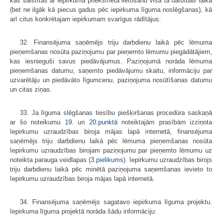
kas saistītas ar iepirkuma priekšmeta lietošanu visā tā darbības laikā
(bet ne ilgāk kā piecus gadus pēc iepirkuma līguma noslēgšanas), kā
arī citus konkrētajam iepirkumam svarīgus rādītājus.
32. Finansējuma saņēmējs triju darbdienu laikā pēc lēmuma
pieņemšanas nosūta paziņojumu par pieņemto lēmumu piegādātājiem,
kas iesnieguši savus piedāvājumus. Paziņojumā norāda lēmuma
pieņemšanas datumu, saņemto piedāvājumu skaitu, informāciju par
uzvarētāju un piedāvāto līgumcenu, paziņojuma nosūtīšanas datumu
un citas ziņas.
33. Ja līguma slēgšanas tiesību piešķiršanas procedūra saskaņā
ar šo noteikumu
19.
un
20.punktā
noteiktajām prasībām izziņota
Iepirkumu uzraudzības biroja mājas lapā internetā, finansējuma
saņēmējs triju darbdienu laikā pēc lēmuma pieņemšanas nosūta
Iepirkumu uzraudzības birojam paziņojumu par pieņemto lēmumu uz
noteikta parauga veidlapas (
3.pielikums
). Iepirkumu uzraudzības birojs
triju darbdienu laikā pēc minētā paziņojuma saņemšanas ievieto to
Iepirkumu uzraudzības biroja mājas lapā internetā.
34. Finansējuma saņēmējs sagatavo iepirkuma līguma projektu.
Iepirkuma līguma projektā norāda šādu informāciju: