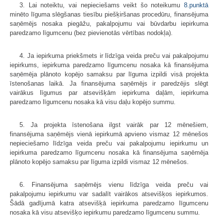
3. Lai noteiktu, vai nepieciešams veikt šo noteikumu
8.punktā
minēto līguma slēgšanas tiesību piešķiršanas procedūru, finansējuma
saņēmējs nosaka piegāžu, pakalpojumu vai būvdarbu iepirkuma
paredzamo līgumcenu (bez pievienotās vērtības nodokļa).
4. Ja iepirkuma priekšmets ir līdzīga veida preču vai pakalpojumu
iepirkums, iepirkuma paredzamo līgumcenu nosaka kā finansējuma
saņēmēja plānoto kopējo samaksu par līguma izpildi visā projekta
īstenošanas laikā. Ja finansējuma saņēmējs ir paredzējis slēgt
vairākus līgumus par atsevišķām iepirkuma daļām, iepirkuma
paredzamo līgumcenu nosaka kā visu daļu kopējo summu.
5. Ja projekta īstenošana ilgst vairāk par 12 mēnešiem,
finansējuma saņēmējs vienā iepirkumā apvieno vismaz 12 mēnešos
nepieciešamo līdzīga veida preču vai pakalpojumu iepirkumu un
iepirkuma paredzamo līgumcenu nosaka kā finansējuma saņēmēja
plānoto kopējo samaksu par līguma izpildi vismaz 12 mēnešos.
6. Finansējuma saņēmējs vienu līdzīga veida preču vai
pakalpojumu iepirkumu var sadalīt vairākos atsevišķos iepirkumos.
Šādā gadījumā katra atsevišķā iepirkuma paredzamo līgumcenu
nosaka kā visu atsevišķo iepirkumu paredzamo līgumcenu summu.