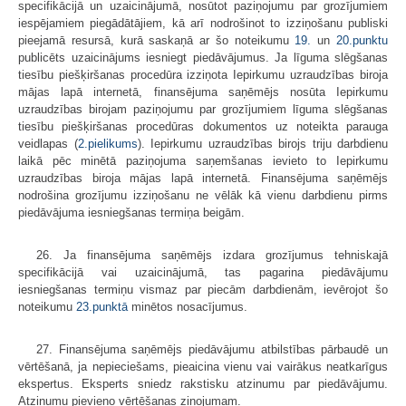
specifikācijā un uzaicinājumā, nosūtot paziņojumu par grozījumiem
iespēja­miem piegādātājiem, kā arī nodrošinot to izziņošanu publiski
pieejamā resursā, kurā saskaņā ar šo noteikumu
19.
un
20.punktu
publicēts uzaicinājums iesniegt piedāvājumus. Ja līguma slēgšanas
tiesību piešķiršanas procedūra izziņota Iepirkumu uzraudzības biroja
mājas lapā internetā, finansējuma saņēmējs nosūta Iepirkumu
uzraudzības birojam paziņojumu par grozījumiem līguma slēgšanas
tiesību piešķiršanas procedūras dokumentos uz noteikta parauga
veidlapas (
2.pielikums
). Iepirkumu uzraudzības birojs triju darbdienu
laikā pēc minētā paziņojuma saņemšanas ievieto to Iepirkumu
uzraudzības biroja mājas lapā internetā. Finansējuma saņēmējs
nodrošina grozījumu izziņošanu ne vēlāk kā vienu darbdienu pirms
piedāvājuma iesniegšanas termiņa beigām.
26. Ja finansējuma saņēmējs izdara grozījumus tehniskajā
specifikācijā vai uzaicinājumā, tas pagarina piedāvājumu
iesniegšanas termiņu vismaz par piecām darbdienām, ievērojot šo
noteikumu
23.punktā
minētos nosacījumus.
27. Finansējuma saņēmējs piedāvājumu atbilstības pārbaudē un
vērtēšanā, ja nepieciešams, pieaicina vienu vai vairākus neatkarīgus
ekspertus. Eksperts sniedz rakstisku atzinumu par piedāvājumu.
Atzinumu pievieno vērtēšanas ziņojumam.