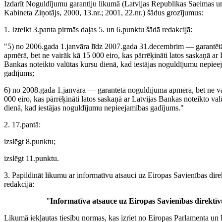
Izdarīt Noguldījumu garantiju likumā (Latvijas Republikas Saeimas u
Kabineta Ziņotājs, 2000, 13.nr.; 2001, 22.nr.) šādus grozījumus:
1. Izteikt 3.panta pirmās daļas 5. un 6.punktu šādā redakcijā:
"5) no 2006.gada 1.janvāra līdz 2007.gada 31.decembrim — garantēt
apmērā, bet ne vairāk kā 15 000 eiro, kas pārrēķināti latos saskaņā ar 
Bankas noteikto valūtas kursu dienā, kad iestājas noguldījumu nepiee
gadījums;
6) no 2008.gada 1.janvāra — garantētā noguldījuma apmērā, bet ne v
000 eiro, kas pārrēķināti latos saskaņā ar Latvijas Bankas noteikto val
dienā, kad iestājas noguldījumu nepieejamības gadījums."
2. 17.pantā:
izslēgt 8.punktu;
izslēgt 11.punktu.
3. Papildināt likumu ar informatīvu atsauci uz Eiropas Savienības dire
redakcijā:
"
Informatīva atsauce uz Eiropas Savienības direktīv
Likumā iekļautas tiesību normas, kas izriet no Eiropas Parlamenta u