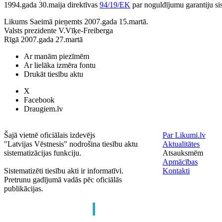
1994.gada 30.maija direktīvas
94/19/EK
par noguldījumu garantiju s
Likums Saeimā pieņemts 2007.gada 15.martā.
Valsts prezidente V.Vīķe-Freiberga
Rīgā 2007.gada 27.martā
Ar manām piezīmēm
Ar lielāka izmēra fontu
Drukāt tiesību aktu
X
Facebook
Draugiem.lv
Šajā vietnē oficiālais izdevējs
Par Likumi.lv
"Latvijas Vēstnesis" nodrošina tiesību aktu
Aktualitātes
sistematizācijas funkciju.
Atsauksmēm
Apmācības
Sistematizēti tiesību akti ir informatīvi.
Kontakti
Pretrunu gadījumā vadās pēc oficiālās
publikācijas.