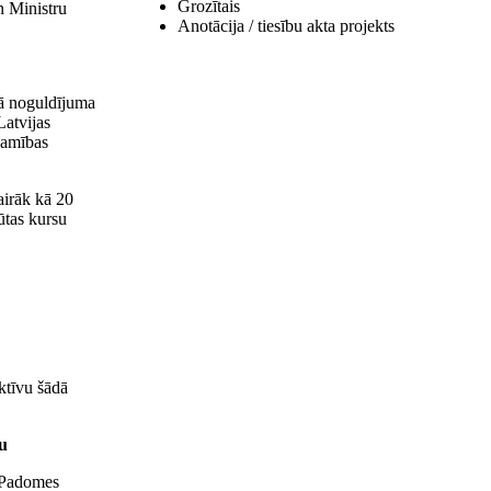
Grozītais
n Ministru
Anotācija / tiesību akta projekts
ā noguldījuma
Latvijas
jamības
airāk kā 20
ūtas kursu
ktīvu šādā
u
n Padomes