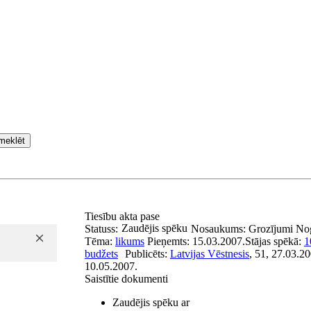
meklēt
Tiesību akta pase
Zaudējis spēku
Statuss:
Nosaukums:
Grozījumi Nog
Tēma:
likums
Pieņemts:
15.03.2007.
Stājas spēkā:
1
budžets
Publicēts:
Latvijas Vēstnesis
, 51, 27.03.2
10.05.2007.
Saistītie dokumenti
Zaudējis spēku ar