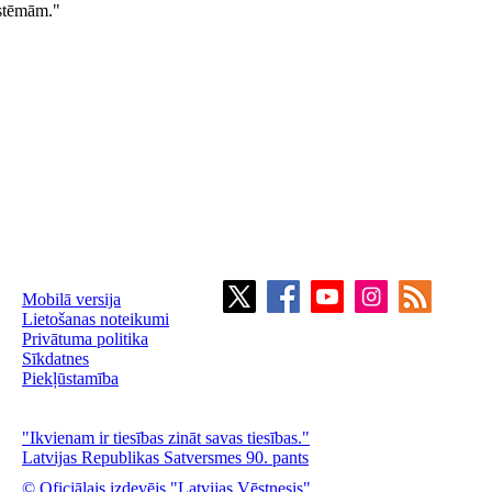
istēmām."
Mobilā versija
Lietošanas noteikumi
Privātuma politika
Sīkdatnes
Piekļūstamība
"Ikvienam ir tiesības zināt savas tiesības."
Latvijas Republikas Satversmes 90. pants
© Oficiālais izdevējs "Latvijas Vēstnesis"