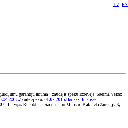
LV
EN
uldījumu garantiju likumā
zaudējis spēku
Izdevējs:
Saeima
Veids:
0.04.2007.
Zaudē spēku:
01.07.2015.
Bankas, finanses,
007.; Latvijas Republikas Saeimas un Ministru Kabineta Ziņotājs, 9,